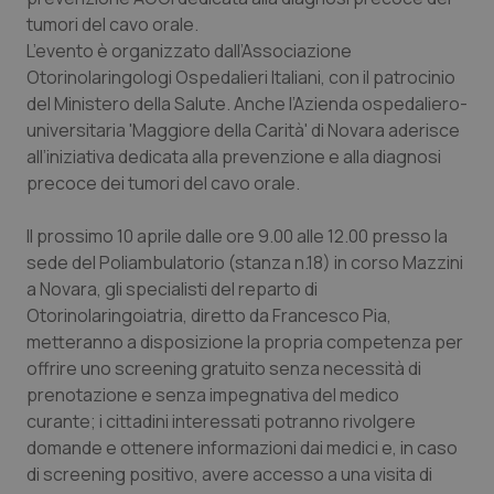
Calabria
Asma & BPCO
tumori del cavo orale.
L’evento è organizzato dall’Associazione
Campania
Car-T
Otorinolaringologi Ospedalieri Italiani, con il patrocinio
del Ministero della Salute. Anche l’Azienda ospedaliero-
universitaria 'Maggiore della Carità' di Novara aderisce
Emilia-Romagna
Colesterolo & coronaropatie
all’iniziativa dedicata alla prevenzione e alla diagnosi
precoce dei tumori del cavo orale.
Friuli Venezia Giulia
Dermatite Atopica
Il prossimo 10 aprile dalle ore 9.00 alle 12.00 presso la
Lazio
Diabete & glucometri
sede del Poliambulatorio (stanza n.18) in corso Mazzini
a Novara, gli specialisti del reparto di
Liguria
Disturbi dell’umore
Otorinolaringoiatria, diretto da Francesco Pia,
metteranno a disposizione la propria competenza per
Lombardia
Dolore
offrire uno screening gratuito senza necessità di
prenotazione e senza impegnativa del medico
Marche
Donna & Salute
curante; i cittadini interessati potranno rivolgere
domande e ottenere informazioni dai medici e, in caso
di screening positivo, avere accesso a una visita di
Molise
Epatiti