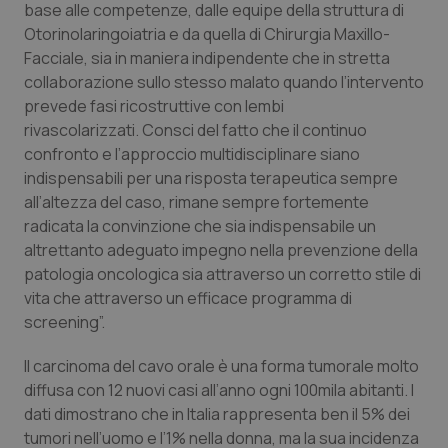
base alle competenze, dalle equipe della struttura di
Salute orale & impianti
Otorinolaringoiatria e da quella di Chirurgia Maxillo-
Facciale, sia in maniera indipendente che in stretta
Sangue & coagulazione
collaborazione sullo stesso malato quando l’intervento
prevede fasi ricostruttive con lembi
Tiroide
rivascolarizzati. Consci del fatto che il continuo
confronto e l’approccio multidisciplinare siano
indispensabili per una risposta terapeutica sempre
Tumore al seno
all’altezza del caso, rimane sempre fortemente
radicata la convinzione che sia indispensabile un
Tumore ovarico
altrettanto adeguato impegno nella prevenzione della
patologia oncologica sia attraverso un corretto stile di
Tumori del Polmone & Testa Collo
vita che attraverso un efficace programma di
screening”.
Tumori gastrointestinali
Il carcinoma del cavo orale è una forma tumorale molto
Ulcera & Reflusso
diffusa con 12 nuovi casi all’anno ogni 100mila abitanti. I
dati dimostrano che in Italia rappresenta ben il 5% dei
tumori nell’uomo e l’1% nella donna, ma la sua incidenza
Vaccini