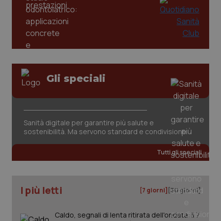
PHPSESSID
Sessio
PHP.net
www.quotidianosanita.it
Gli speciali
Sanità digitale per garantire più salute e
sostenibilità. Ma servono standard e condivisione
Tutti gli speciali
I più letti
[7 giorni]
[30 giorni]
_ga_KM60CM4NPH
.quotidianosanita.it
1 anno
mes
Caldo, segnali di lenta ritirata dell'ondata: il 7