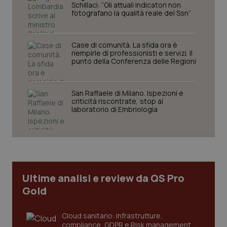
Schillaci: “Gli attuali indicatori non
fotografano la qualità reale del Ssn”
Case di comunità. La sfida ora è
riempirle di professionisti e servizi. Il
punto della Conferenza delle Regioni
San Raffaele di Milano. Ispezioni e
criticità riscontrate, stop al
tracking-sites-ironfish-
www.quotidianosanita.it
4
laboratorio di Embriologia
tracking-enable
settim
2 gior
tracking-sites-ironfish-
www.quotidianosanita.it
4
session-id
settim
Ultime analisi e review da QS Pro
2 gior
Gold
Cloud sanitario: infrastrutture,
_ga
1 anno
Google LLC
compliance, GDPR e Risk management