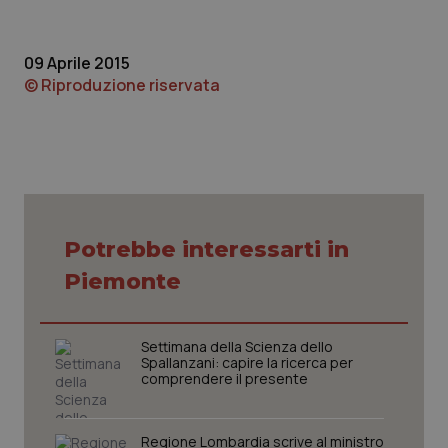
protette del sito. Il sito web non è in grado di
funzionare correttamente senza questi cookie.
Nome
Fornitore
/
Dominio
Scaden
09 Aprile 2015
© Riproduzione riservata
VISITOR_PRIVACY_METADATA
5 mesi
YouTube
settim
.youtube.com
Potrebbe interessarti in
Piemonte
Settimana della Scienza dello
Spallanzani: capire la ricerca per
comprendere il presente
CookieScriptConsent
5 mesi
CookieScript
settim
www.quotidianosanita.it
Regione Lombardia scrive al ministro