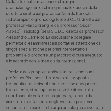
Valle D’Aosta
Oncodermatologia
Collo” alle quali partecipano i chirurghi
otorinolaringoiatri e i chirurghi maxillo-facciali, della
struttura diretta dal professor Arnaldo Benech, i
Veneto
Oncoematologia
radioterapisti e gli oncologi (delle S.C.D.U. dirette dal
professor Marco Krengli e dal professor Oscar
Oncologia & Nutrizione
Alabiso), i radiologi (della S.C.D.U. diretta dal professor
Alessandro Carriero). La discussione collegiale
Psoriasi & pelle
permette di esaminare i casi portati all’attenzione dai
singoli specialisti che per primi intercettano il
Quotidiano Cardiologia
problema e di proporre un percorso di cura adeguato
e in accordo con le linee guida internazionali.
Quotidiano Chirurgia
"L’attività del gruppo interdisciplinare – continua il
professor Pia – non si limita solo alla proposta
Quotidiano Oncologia
terapeutica, ma i singoli specialisti che eseguono il
trattamento, si occupano delle visite di controllo,
Quotidiano Pediatria
coordinandole nella stessa giornata, in modo da
discutere direttamente degli eventuali problemi
Rene & patologie urogenitali
riscontrati. La parte di chirurgia oncologica è svolta, in