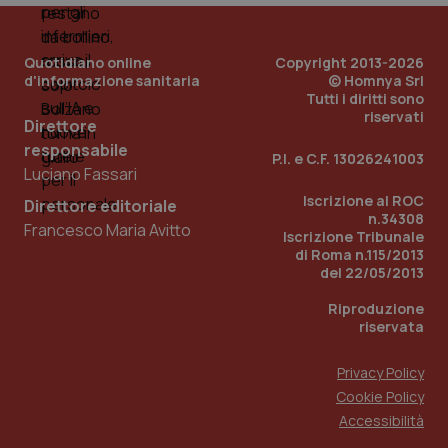
__Secure-YNID
.youtube.com
5 mesi 4
Que
settimane
imp
You
Quotidiano online
Copyright 2013-2026
ten
d'informazione sanitaria
© Homnya Srl
pre
del
Tutti i diritti sono
vid
riservati
inco
Direttore
può
responsabile
det
P.I. e C.F. 13026241003
vis
Luciano Fassari
web
uti
Iscrizione al ROC
Direttore editoriale
nuo
n.34308
ver
Francesco Maria Avitto
dell
Iscrizione Tribunale
You
di Roma n.115/2013
del 22/05/2013
YSC
Sessione
Que
Google LLC
imp
.youtube.com
You
Riproduzione
ten
riservata
vis
vid
Privacy Policy
__Secure-
.youtube.com
5 mesi 4
Que
ROLLOUT_TOKEN
settimane
imp
Cookie Policy
You
ges
Accessibilità
del
e d