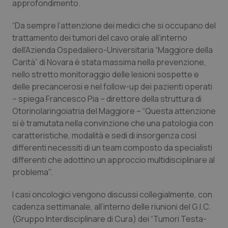
approfondimento.
Piemonte
HIV
“Da sempre l’attenzione dei medici che si occupano del
trattamento dei tumori del cavo orale all’interno
Provincia Autonoma di Bolzano
Infezioni & Febbre
dell’Azienda Ospedaliero-Universitaria “Maggiore della
Carità” di Novara è stata massima nella prevenzione,
Provincia Autonoma di Trento
Ipertensione & Scompenso
nello stretto monitoraggio delle lesioni sospette e
delle precancerosi e nel follow-up dei pazienti operati
Puglia
Malattie rare
– spiega Francesco Pia – direttore della struttura di
Otorinolaringoiatria del Maggiore – “Questa attenzione
si è tramutata nella convinzione che una patologia con
Sardegna
Malattia di Crohn & Rettocolite Ulcerosa
caratteristiche, modalità e sedi di insorgenza così
differenti necessiti di un team composto da specialisti
Sicilia
Neuroscienze & patologie neurodegenerative
differenti che adottino un approccio multidisciplinare al
problema".
Toscana
Obesità
I casi oncologici vengono discussi collegialmente, con
Umbria
Oftalmologia
cadenza settimanale, all’interno delle riunioni del G.I.C.
(Gruppo Interdisciplinare di Cura) dei “Tumori Testa-