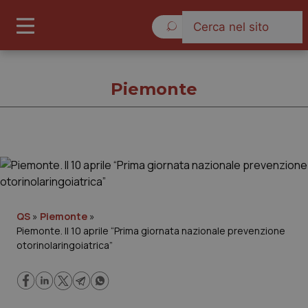
Sabato 8 Agosto 2026
Piemonte
Piemonte
Cronache
QS
»
Piemonte
»
Piemonte. Il 10 aprile “Prima giornata nazionale prevenzione
Governo e Parlamento
otorinolaringoiatrica”
Regioni e Asl
Lavoro e Professioni