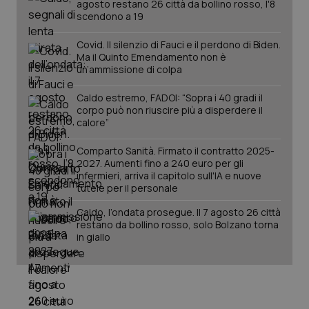
agosto restano 26 città da bollino rosso, l'8
scendono a 19
Covid. Il silenzio di Fauci e il perdono di Biden.
Ma il Quinto Emendamento non è
un’ammissione di colpa
Caldo estremo, FADOI: “Sopra i 40 gradi il
Fornitore
/
corpo può non riuscire più a disperdere il
Nome
Scadenza
Descrizion
Dominio
calore”
Nome
Fornitore
/
Dominio
Scadenza
Des
_ga_0VMQEQKQ1N
.quotidianosanita.it
1 anno 1
Questo
mese
cookie
Comparto Sanità. Firmato il contratto 2025-
VISITOR_INFO1_LIVE
5 mesi 4
Que
Google LLC
viene
settimane
imp
.youtube.com
2027. Aumenti fino a 240 euro per gli
utilizzato
You
infermieri, arriva il capitolo sull'IA e nuove
da Google
ten
tutele per il personale
Analytics
pre
per
del
mantener
vid
Caldo, l’ondata prosegue. Il 7 agosto 26 città
lo stato
inco
restano da bollino rosso, solo Bolzano torna
della
può
in giallo
sessione.
det
vis
web
uti
nuo
ver
dell
You