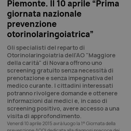
Piemonte. Il 10 aprile “Prima
giornata nazionale
Scienza e Farmaci
prevenzione
Studi e Analisi
otorinolaringoiatrica”
Lettere al direttore
Gli specialisti del reparto di
Otorinolaringoiatria dell'AO "Maggiore
Edizioni Regionali
della carità" di Novara offrono uno
screening gratuito senza necessità di
QS Pro
prenotazione e senza impegnativa del
medico curante. I cittadini interessati
Professionisti Sanitari.AI
potranno rivolgere domande e ottenere
informazioni dai medici e, in caso di
Abruzzo
QS Pro Gold
screening positivo, avere accesso a una
visita di approfondimento.
QS Club
Newsletter
Basilicata
Artrite & artrosi
Venerdì 10 aprile 2015 avrà luogo la 1° Giornata della
prevenzione AOOI dedicata alla diagnosi precoce dei