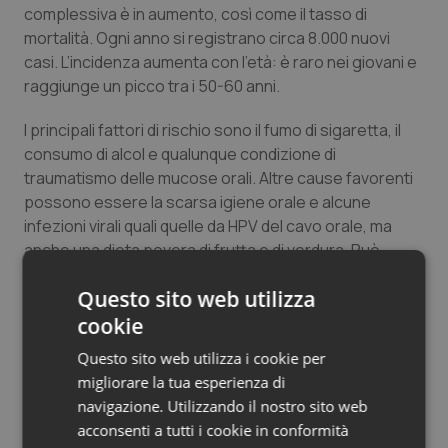
complessiva è in aumento, così come il tasso di
mortalità. Ogni anno si registrano circa 8.000 nuovi
casi. L’incidenza aumenta con l’età: è raro nei giovani e
raggiunge un picco tra i 50-60 anni.
I principali fattori di rischio sono il fumo di sigaretta, il
consumo di alcol e qualunque condizione di
traumatismo delle mucose orali. Altre cause favorenti
possono essere la scarsa igiene orale e alcune
infezioni virali quali quelle da HPV del cavo orale, ma
anche una dieta povera di frutta e di verdura. Può
insorgere nelle differenti parti che costituiscono il
Questo sito web utilizza
cavo orale: sulla lingua, sulla mucosa delle guance,
sulle gengive, a livello del pavimento della bocca o della
cookie
regione del trigono retromolare (posteriormente al
Questo sito web utilizza i cookie per
dente del giudizio inferiore) e sul palato, sia duro che
migliorare la tua esperienza di
molle.
navigazione. Utilizzando il nostro sito web
acconsenti a tutti i cookie in conformità
In alcuni casi il tumore è preceduto da quelle che