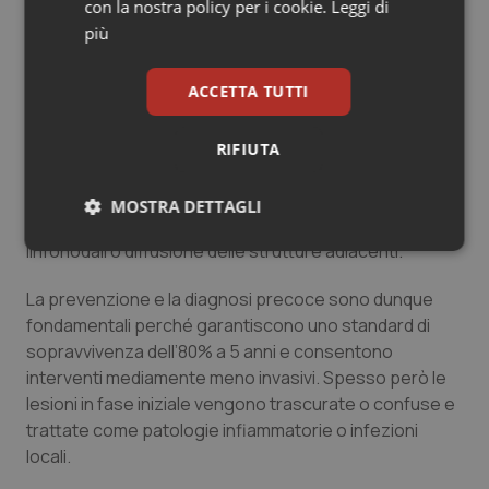
con la nostra policy per i cookie.
Leggi di
vengono definite lesioni precancerose, ovvero
più
alterazioni localizzate della mucosa che presentano
una maggiore possibilità di degenerazione maligna
ACCETTA TUTTI
rispetto alla restante mucosa sana. Tra queste
possiamo citare le più comuni: leucoplachia,
eritroplachia, displasia lichenoide, cheilite attinica. Dai
RIFIUTA
dati disponibili, al momento della diagnosi, lo stadio
della malattia non è più quello iniziale: oltre la metà dei
MOSTRA DETTAGLI
tumori del cavo orale presentano già metastasi
linfonodali o diffusione delle strutture adiacenti.
Necessari
Statistici
Marketing
La prevenzione e la diagnosi precoce sono dunque
fondamentali perché garantiscono uno standard di
sopravvivenza dell’80% a 5 anni e consentono
interventi mediamente meno invasivi. Spesso però le
lesioni in fase iniziale vengono trascurate o confuse e
Necessari
Statistici
Marketing
trattate come patologie infiammatorie o infezioni
I cookie necessari contribuiscono a rendere fruibile il
locali.
sito web abilitandone funzionalità di base quali la
navigazione sulle pagine e l'accesso alle aree