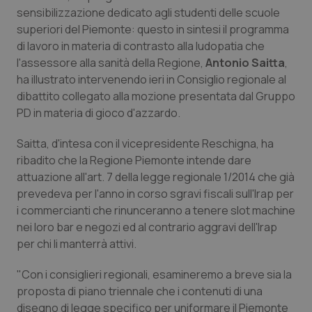
Calabria
Asma & BPCO
sensibilizzazione dedicato agli studenti delle scuole
superiori del Piemonte: questo in sintesi il programma
di lavoro in materia di contrasto alla ludopatia che
Campania
Car-T
l'assessore alla sanità della Regione,
Antonio Saitta
,
ha illustrato intervenendo ieri in Consiglio regionale al
Emilia-Romagna
Colesterolo & coronaropatie
dibattito collegato alla mozione presentata dal Gruppo
PD in materia di gioco d'azzardo.
Friuli Venezia Giulia
Dermatite Atopica
Saitta, d'intesa con il vicepresidente Reschigna, ha
Lazio
Diabete & glucometri
ribadito che la Regione Piemonte intende dare
attuazione all'art. 7 della legge regionale 1/2014 che già
Liguria
Disturbi dell’umore
prevedeva per l'anno in corso sgravi fiscali sull'Irap per
i commercianti che rinunceranno a tenere slot machine
nei loro bar e negozi ed al contrario aggravi dell'Irap
Lombardia
Dolore
per chi li manterrà attivi.
Marche
Donna & Salute
"Con i consiglieri regionali, esamineremo a breve sia la
proposta di piano triennale che i contenuti di una
Molise
Epatiti
disegno di legge specifico per uniformare il Piemonte