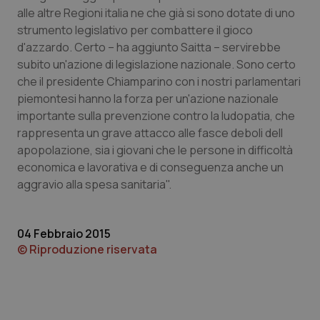
alle altre Regioni italia ne che già si sono dotate di uno
Piemonte
HIV
strumento legislativo per combattere il gioco
d'azzardo. Certo – ha aggiunto Saitta – servirebbe
Provincia Autonoma di Bolzano
Infezioni & Febbre
subito un'azione di legislazione nazionale. Sono certo
che il presidente Chiamparino con i nostri parlamentari
piemontesi hanno la forza per un'azione nazionale
Provincia Autonoma di Trento
Ipertensione & Scompenso
importante sulla prevenzione contro la ludopatia, che
rappresenta un grave attacco alle fasce deboli dell
Puglia
Malattie rare
apopolazione, sia i giovani che le persone in difficoltà
economica e lavorativa e di conseguenza anche un
Sardegna
Malattia di Crohn & Rettocolite Ulcerosa
aggravio alla spesa sanitaria".
Sicilia
Neuroscienze & patologie neurodegenerative
04 Febbraio 2015
Toscana
Obesità
© Riproduzione riservata
Umbria
Oftalmologia