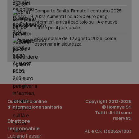
Comparto Sanità. Firmato il contratto 2025-
2027. Aumenti fino a 240 euro per gli
infermieri, arriva il capitolo sull'IA e nuove
tutele per il personale
Eclissi solare del 12 agosto 2026, come
osservarla in sicurezza
Quotidiano online
Copyright 2013-2026
d'informazione sanitaria
© Homnya Srl
Tutti i diritti sono
riservati
Direttore
PHPSESSID
Sessio
PHP.net
responsabile
www.quotidianosanita.it
P.I. e C.F. 13026241003
Luciano Fassari