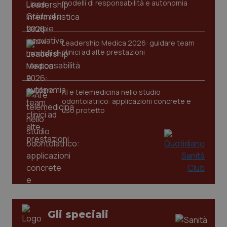
modelli di responsabilità e autonomia
settim
.youtube.com
Leadership Medica 2026: guidare team
clinici ad alte prestazioni
AI e telemedicina nello studio
odontoiatrico: applicazioni concrete e
uso protetto
CookieScriptConsent
5 mesi
CookieScript
settim
www.quotidianosanita.it
Gli speciali