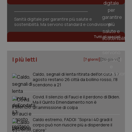
Sanità digitale per garantire più salute e
sostenibilità. Ma servono standard e condivisione
tracking-sites-ironfish-
www.quotidianosanita.it
4
Tutti gli speciali
tracking-enable
settim
2 gior
I più letti
[7 giorni]
[30 giorni]
tracking-sites-ironfish-
www.quotidianosanita.it
4
session-id
settim
Caldo, segnali di lenta ritirata dell'ondata: il 7
2 gior
agosto restano 26 città da bollino rosso, l'8
scendono a 21
Covid. Il silenzio di Fauci e il perdono di Biden.
Ma il Quinto Emendamento non è
_ga
1 anno
Google LLC
mes
.quotidianosanita.it
un’ammissione di colpa
Caldo estremo, FADOI: “Sopra i 40 gradi il
corpo può non riuscire più a disperdere il
calore”