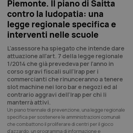
Piemonte. Il piano di Saitta
contro la ludopatia: una
Scienza e Farmaci
legge regionale specifica e
Studi e Analisi
interventi nelle scuole
Lettere al direttore
L'assessore ha spiegato che intende dare
attuazione all'art. 7 della legge regionale
Edizioni Regionali
1/2014 che già prevedeva per l'anno in
corso sgravi fiscali sull'Irap per i
QS Pro
commercianti che rinunceranno a tenere
slot machine nei loro bar e negozi ed al
Professionisti Sanitari.AI
contrario aggravi dell'Irap per chi li
manterrà attivi.
Abruzzo
QS Pro Gold
Un piano triennale di prevenzione, una legge regionale
specifica per sostenere le amministrazioni comunali
QS Club
Newsletter
Basilicata
Artrite & artrosi
che combattono il proliferare di centri per il gioco
d'azzardo, un programma di informazione e