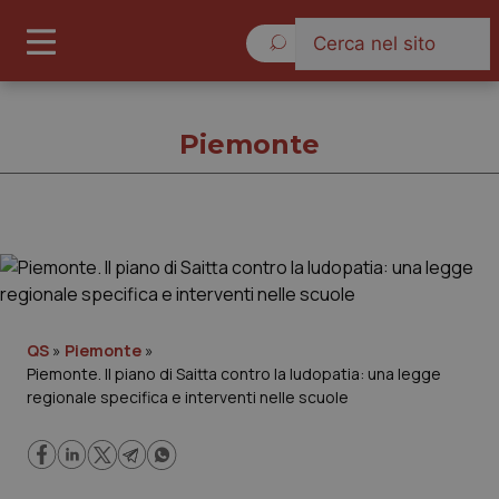
Venerdì 7 Agosto 2026
Piemonte
Piemonte
Cronache
QS
»
Piemonte
»
Piemonte. Il piano di Saitta contro la ludopatia: una legge
Governo e Parlamento
regionale specifica e interventi nelle scuole
Regioni e Asl
Lavoro e Professioni