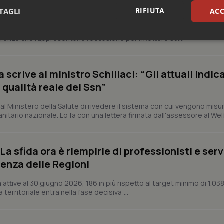
esente
RIFIUTA
TAGLI
ACC
e e trent'anni dal riconoscimento come Istituto di ricovero e cura a 
rrenze che rappresentano l'occasione per riflettere sul...
sari
Statistici
Mar
crive al ministro Schillaci: “Gli attuali indica
 qualità reale del Ssn”
 Ministero della Salute di rivedere il sistema con cui vengono misur
Necessari
Statistici
Marketing
itario nazionale. Lo fa con una lettera firmata dall'assessore al Welf
tribuiscono a rendere fruibile il sito web abilitandone funzionalità di base quali la nav
protette del sito. Il sito web non è in grado di funzionare correttamente senza questi coo
a sfida ora è riempirle di professionisti e serviz
Fornitore
/
Dominio
Scadenza
Descrizione
enza delle Regioni
METADATA
5 mesi 4
Questo cookie viene utilizzato p
YouTube
settimane
scelte di consenso e privacy dell'
.youtube.com
interazione con il sito. Registra i
ttive al 30 giugno 2026, 186 in più rispetto al target minimo di 1.038
del visitatore riguardo a varie pol
 territoriale entra nella fase decisiva:...
impostazioni sulla privacy, garan
preferenze siano onorate nelle se
nt
5 mesi 3
Questo cookie viene utilizzato da
CookieScript