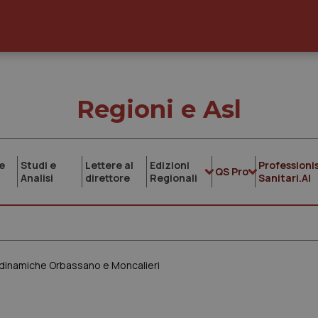
Regioni e Asl
e
Studi e
Lettere al
Edizioni
Professionis
QS Pro
Analisi
direttore
Regionali
Sanitari.AI
modinamiche Orbassano e Moncalieri