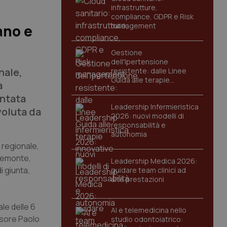
infrastrutture,
compliance, GDPR e Risk
management
ano e
Gestione
dell'Ipertensione
nale,
resistente: dalle Linee
Guida alle terapie
a
innovative
entata
Leadership Infermieristica
voluta da
2026: nuovi modelli di
responsabilità e
autonomia
 regionale,
Piemonte,
Leadership Medica 2026:
i giunta,
guidare team clinici ad
alte prestazioni
le delle 6
AI e telemedicina nello
ssore Paolo
studio odontoiatrico: