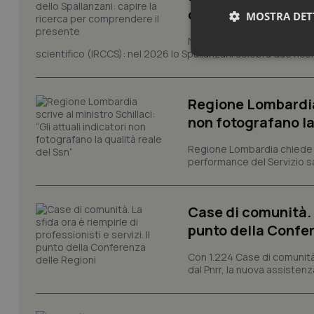
comprendere il pr
MOSTRA DET
Novant'anni dalla fondazion
scientifico (IRCCS): nel 2026 lo Spallanzani celebra due rico
Neces
Regione Lombardia s
non fotografano la
Regione Lombardia chiede al
performance del Servizio san
I cookie necessari con
e l'accesso alle aree 
Case di comunità. L
Nome
punto della Confer
VISITOR_PRIVACY_
Con 1.224 Case di comunità a
dal Pnrr, la nuova assistenza
CookieScriptConse