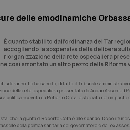
iusure delle emodinamiche Orbass
È quanto stabilito dall’ordinanza del Tar regio
accogliendo la sospensiva della delibera sull
riorganizzazione della rete ospedaliera pres
ne così smontato un altro pezzo della Riforma 
hiuderanno. Lo ha sancito, di fatto, il Tribunale amministrativo
zazione della rete ospedaliera presentata da Anaao Assomed 
ra politica ricevuta da Roberto Cota, e sfociata nel rimpasto d
ta, che la giunta di Roberto Cota è allo sbando. Dopo il funera
assello della politica sanitaria del governatore e dell’ex asse