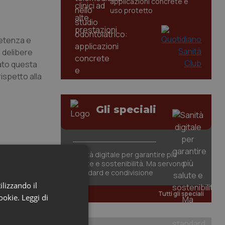
applicazioni concrete e
uso protetto
petenza e
 delibere
dato questa
ispetto alla
Gli speciali
Sanità digitale per garantire più
salute e sostenibilità. Ma servono
standard e condivisione
ilizzando il
Tutti gli speciali
cookie.
Leggi di