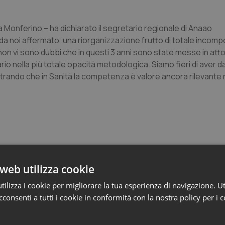
a Monferino – ha dichiarato il segretario regionale di Anaao
da noi affermato, una riorganizzazione frutto di totale incom
on vi sono dubbi che in questi 3 anni sono state messe in atto
rio nella più totale opacità metodologica. Siamo fieri di aver 
rando che in Sanità la competenza è valore ancora rilevante r
web utilizza cookie
e Asl
ilizza i cookie per migliorare la tua esperienza di navigazione. Ut
consenti a tutti i cookie in conformità con la nostra policy per i 
ienza dello Spallanzani: capire la ricerca per