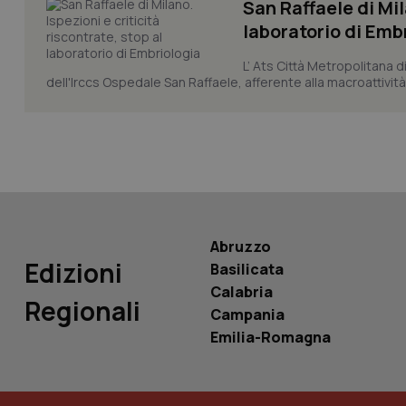
San Raffaele di Mil
laboratorio di Emb
L’ Ats Città Metropolitana d
tracking-sites-ironf
tracking-enable
dell'Irccs Ospedale San Raffaele, afferente alla macroattività 
tracking-sites-ironf
session-id
_ga
Abruzzo
Edizioni
Basilicata
Calabria
PHPSESSID
Regionali
Campania
Emilia-Romagna