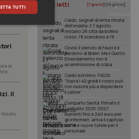
I più letti
[7 giorni]
[30 giorni]
ETTA TUTTI
carattere
Caldo, segnali di lenta ritirata
dell'ondata: il 7 agosto
keting
restano 26 città da bollino
rosso, l'8 scendono a 19
tori
Covid. Il silenzio di Fauci e il
perdono di Biden. Ma il Quinto
Emendamento non è
un’ammissione di colpa
ate le
are...
Caldo estremo, FADOI:
“Sopra i 40 gradi il corpo può
igazione sulle pagine
kie.
non riuscire più a disperdere
il calore”
i. Il
Comparto Sanità. Firmato il
er memorizzare le
contratto 2025-2027.
utente per la loro
 dati sul consenso
 fissato
Aumenti fino a 240 euro per
itiche e
gli infermieri, arriva il capitolo
tendo che le loro
sull'IA e nuove tutele per il
ssioni future.
personale
l servizio Cookie-