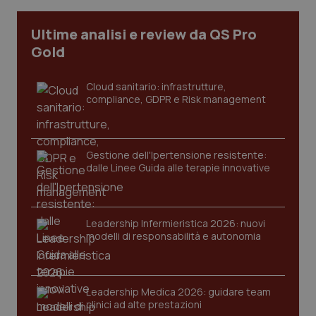
I cookie necessari contribuiscono a rendere fruibile il
Ultime analisi e review da QS Pro
sito web abilitandone funzionalità di base quali la
navigazione sulle pagine e l'accesso alle aree
Gold
protette del sito. Il sito web non è in grado di
funzionare correttamente senza questi cookie.
Cloud sanitario: infrastrutture,
Nome
Fornitore
/
Dominio
Scaden
compliance, GDPR e Risk management
VISITOR_PRIVACY_METADATA
5 mesi
YouTube
settim
.youtube.com
Gestione dell'Ipertensione resistente:
dalle Linee Guida alle terapie innovative
Leadership Infermieristica 2026: nuovi
modelli di responsabilità e autonomia
Leadership Medica 2026: guidare team
clinici ad alte prestazioni