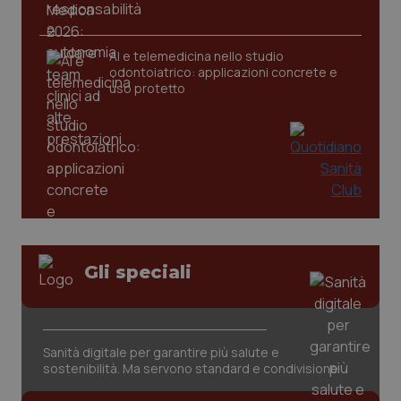
CookieScriptConsent
5 mesi
CookieScript
settim
www.quotidianosanita.it
AI e telemedicina nello studio
odontoiatrico: applicazioni concrete e
uso protetto
tracking-sites-ironfish-
www.quotidianosanita.it
4
tracking-enable
settim
Gli speciali
2 gior
Sanità digitale per garantire più salute e
tracking-sites-ironfish-
www.quotidianosanita.it
4
sostenibilità. Ma servono standard e condivisione
session-id
settim
2 gior