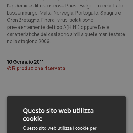
Valle D’Aosta
Oncodermatologia
l’epidemia è diffusa in nove Paesi: Belgio, Francia, Italia,
Lussemburgo, Malta, Norvegia, Portogallo, Spagna e
Veneto
Oncoematologia
Gran Bretagna. Finora i virus isolati sono
prevalentemente del tipo A(H1N1) oppure B e le
Oncologia & Nutrizione
caratteristiche dei casi sono simili a quelle manifestate
nella stagione 2009.
Psoriasi & pelle
10 Gennaio 2011
Quotidiano Cardiologia
© Riproduzione riservata
Quotidiano Chirurgia
Quotidiano Oncologia
Quotidiano Pediatria
Questo sito web utilizza
Potrebbe interessarti in
cookie
Rene & patologie urogenitali
Regioni e Asl
Questo sito web utilizza i cookie per