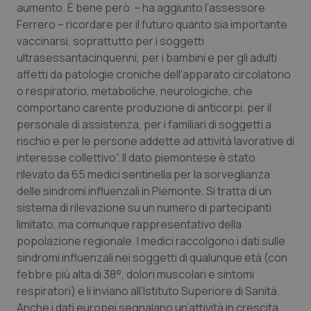
aumento. È bene però – ha aggiunto l’assessore
Piemonte
HIV
Ferrero – ricordare per il futuro quanto sia importante
vaccinarsi, soprattutto per i soggetti
ultrasessantacinquenni, per i bambini e per gli adulti
Provincia Autonoma di Bolzano
Infezioni & Febbre
affetti da patologie croniche dell'apparato circolatorio
o respiratorio, metaboliche, neurologiche, che
Provincia Autonoma di Trento
Ipertensione & Scompenso
comportano carente produzione di anticorpi, per il
personale di assistenza, per i familiari di soggetti a
Puglia
Malattie rare
rischio e per le persone addette ad attività lavorative di
interesse collettivo”. Il dato piemontese è stato
Sardegna
Malattia di Crohn & Rettocolite Ulcerosa
rilevato da 65 medici sentinella per la sorveglianza
delle sindromi influenzali in Piemonte. Si tratta di un
Sicilia
Neuroscienze & patologie neurodegenerative
sistema di rilevazione su un numero di partecipanti
limitato, ma comunque rappresentativo della
Toscana
Obesità
popolazione regionale. I medici raccolgono i dati sulle
sindromi influenzali nei soggetti di qualunque età (con
febbre più alta di 38°, dolori muscolari e sintomi
Umbria
Oftalmologia
respiratori) e li inviano all’Istituto Superiore di Sanità.
Anche i dati europei segnalano un’attività in crescita,