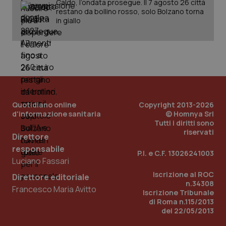
Caldo, l’ondata prosegue. Il 7 agosto 26 città
restano da bollino rosso, solo Bolzano torna
in giallo
PHPSESSID
Sessio
PHP.net
www.quotidianosanita.it
Quotidiano online
Copyright 2013-2026
d'informazione sanitaria
© Homnya Srl
Tutti i diritti sono
riservati
Direttore
responsabile
P.I. e C.F. 13026241003
Luciano Fassari
Iscrizione al ROC
Direttore editoriale
n.34308
Francesco Maria Avitto
Iscrizione Tribunale
di Roma n.115/2013
del 22/05/2013