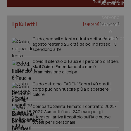
Tutti gli speciali
_ga
1 anno
Google LLC
I più letti
mes
.quotidianosanita.it
[7 giorni]
[30 giorni]
Caldo, segnali di lenta ritirata dell'ondata: il 7
agosto restano 26 città da bollino rosso, l'8
scendono a 19
Covid. Il silenzio di Fauci e il perdono di Biden.
Ma il Quinto Emendamento non è
un’ammissione di colpa
Caldo estremo, FADOI: “Sopra i 40 gradi il
corpo può non riuscire più a disperdere il
calore”
Comparto Sanità. Firmato il contratto 2025-
2027. Aumenti fino a 240 euro per gli
infermieri, arriva il capitolo sull'IA e nuove
tutele per il personale