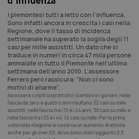
d’influenza
I piemontesi tutti a letto con l’influenza.
Scienza e Farmaci
Sono infatti ancora in crescita i casi nella
Regione, dove il tasso di incidenza
Studi e Analisi
settimanale ha superato la soglia degli 11
casi per mille assistiti. Un dato che si
Lettere al direttore
traduce in numeri in circa 47 mila persone
ammalate in tutto il Piemonte nell’ultima
Edizioni Regionali
settimana dell’anno 2010. L’assessore
Ferrero però rassicura: “Non ci sono
QS Pro
motivi di allarme”.
Professionisti Sanitari.AI
Ad essere colpiti soprattutto i bambini e i giovani: nella
fascia da zero a quattro anni risultano 32 casi su mille
assistiti; nella fascia tra i 15 e i 24 anni, 30 casi su mille e
Abruzzo
QS Pro Gold
nella fascia tra i 25 e i 44, 14 casi su mille. Per la prima
volta nella stagione si osserva un aumento di attività
QS Club
Newsletter
Basilicata
Artrite & artrosi
anche per gli over 65, dove sono stati raggiunti i 2,3