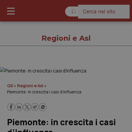
Sabato 8 Agosto 2026
Regioni e Asl
Regioni e Asl
Cronache
QS
»
Regioni e Asl
»
Piemonte: in crescita i casi d’influenza
Governo e Parlamento
Regioni e Asl
Piemonte: in crescita i casi
Lavoro e Professioni