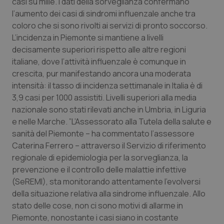
casi su mille. I dati della sorveglianza confermano
Calabria
Asma & BPCO
l’aumento dei casi di sindromi influenzale anche tra
coloro che si sono rivolti ai servizi di pronto soccorso.
Campania
Car-T
L’incidenza in Piemonte si mantiene a livelli
decisamente superiori rispetto alle altre regioni
Emilia-Romagna
Colesterolo & coronaropatie
italiane, dove l’attività influenzale è comunque in
crescita, pur manifestando ancora una moderata
Friuli Venezia Giulia
Dermatite Atopica
intensità: il tasso di incidenza settimanale in Italia è di
3,9 casi per 1000 assistiti. Livelli superiori alla media
nazionale sono stati rilevati anche in Umbria, in Liguria
Lazio
Diabete & glucometri
e nelle Marche. ”L’Assessorato alla Tutela della salute e
sanità del Piemonte – ha commentato l’assessore
Liguria
Disturbi dell’umore
Caterina Ferrero – attraverso il Servizio di riferimento
regionale di epidemiologia per la sorveglianza, la
Lombardia
Dolore
prevenzione e il controllo delle malattie infettive
(SeREMI), sta monitorando attentamente l’evolversi
Marche
Donna & Salute
della situazione relativa alla sindrome influenzale. Allo
stato delle cose, non ci sono motivi di allarme in
Molise
Epatiti
Piemonte, nonostante i casi siano in costante