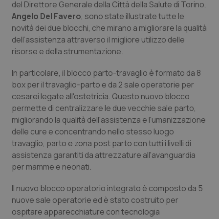
del Direttore Generale della Città della Salute di Torino,
Calabria
Asma & BPCO
Angelo Del Favero
, sono state illustrate tutte le
novità dei due blocchi, che mirano a migliorare la qualità
Campania
Car-T
dell’assistenza attraverso il migliore utilizzo delle
risorse e della strumentazione.
Emilia-Romagna
Colesterolo & coronaropatie
In particolare, il blocco parto-travaglio è formato da 8
Friuli Venezia Giulia
Dermatite Atopica
box per il travaglio-parto e da 2 sale operatorie per
cesarei legate all'ostetricia. Questo nuovo blocco
permette di centralizzare le due vecchie sale parto,
Lazio
Diabete & glucometri
migliorando la qualità dell'assistenza e l'umanizzazione
delle cure e concentrando nello stesso luogo
Liguria
Disturbi dell’umore
travaglio, parto e zona post parto con tutti i livelli di
assistenza garantiti da attrezzature all'avanguardia
Lombardia
Dolore
per mamme e neonati.
Marche
Donna & Salute
Il nuovo blocco operatorio integrato è composto da 5
nuove sale operatorie ed è stato costruito per
Molise
Epatiti
ospitare apparecchiature con tecnologia