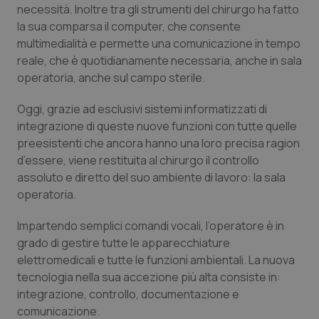
Valle D’Aosta
Oncodermatologia
necessità. Inoltre tra gli strumenti del chirurgo ha fatto
la sua comparsa il computer, che consente
Veneto
Oncoematologia
multimedialità e permette una comunicazione in tempo
reale, che è quotidianamente necessaria, anche in sala
Oncologia & Nutrizione
operatoria, anche sul campo sterile.
Oggi, grazie ad esclusivi sistemi informatizzati di
Psoriasi & pelle
integrazione di queste nuove funzioni con tutte quelle
preesistenti che ancora hanno una loro precisa ragion
Quotidiano Cardiologia
d’essere, viene restituita al chirurgo il controllo
assoluto e diretto del suo ambiente di lavoro: la sala
Quotidiano Chirurgia
operatoria.
Quotidiano Oncologia
Impartendo semplici comandi vocali, l’operatore è in
grado di gestire tutte le apparecchiature
elettromedicali e tutte le funzioni ambientali. La nuova
Quotidiano Pediatria
tecnologia nella sua accezione più alta consiste in:
integrazione, controllo, documentazione e
Rene & patologie urogenitali
comunicazione.