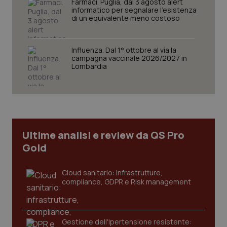
Farmaci. Puglia, dal 3 agosto alert
informatico per segnalare l’esistenza
di un equivalente meno costoso
tracking-sites-ironfish-
www.quotidianosanita.it
4
session-id
settim
2 gior
Influenza. Dal 1° ottobre al via la
campagna vaccinale 2026/2027 in
Lombardia
_ga
1 anno
Google LLC
mes
.quotidianosanita.it
Ultime analisi e review da QS Pro
Gold
Cloud sanitario: infrastrutture,
compliance, GDPR e Risk management
Gestione dell'Ipertensione resistente: