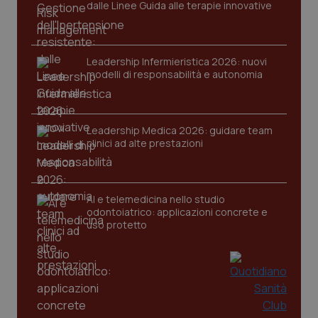
dalle Linee Guida alle terapie innovative
Leadership Infermieristica 2026: nuovi
modelli di responsabilità e autonomia
Leadership Medica 2026: guidare team
clinici ad alte prestazioni
PHPSESSID
Sessio
PHP.net
www.quotidianosanita.it
AI e telemedicina nello studio
odontoiatrico: applicazioni concrete e
uso protetto