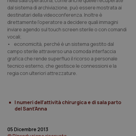
nella sala operatoria, come anche quelle recuperate
dal sistema di archiviazione, può essere mostrata ai
destinatari della videoconferenza. Inoltre è
direttamente l’operatore a decidere quali immagini
inviare agendo sul touch screen sterile o con comandi
Necessari
Statistici
Marketing
vocali;
• economicità, perché è un sistema gestito dal
I cookie necessari contribuiscono a rendere fruibile il
sito web abilitandone funzionalità di base quali la
campo sterile attraverso una comoda interfaccia
navigazione sulle pagine e l'accesso alle aree
grafica che rende superfluo il ricorso a personale
protette del sito. Il sito web non è in grado di
funzionare correttamente senza questi cookie.
tecnico esterno, che gestisce le connessioni e la
Nome
Fornitore
/
Dominio
Scaden
regia con ulteriori attrezzature.
VISITOR_PRIVACY_METADATA
5 mesi
YouTube
settim
.youtube.com
I numeri dell’attività chirurgica e di sala parto
del Sant’Anna
05 Dicembre 2013