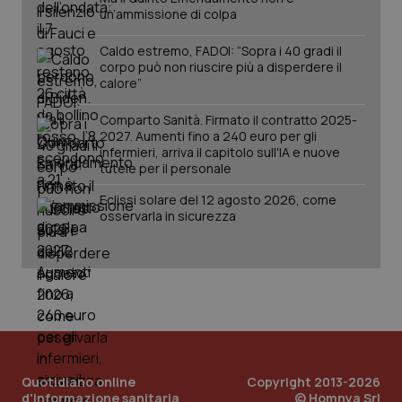
Analytics
pre
un’ammissione di colpa
per
del
mantener
vid
lo stato
inco
Caldo estremo, FADOI: “Sopra i 40 gradi il
della
può
corpo può non riuscire più a disperdere il
sessione.
det
calore”
vis
web
uti
Comparto Sanità. Firmato il contratto 2025-
nuo
ver
2027. Aumenti fino a 240 euro per gli
dell
infermieri, arriva il capitolo sull'IA e nuove
You
tutele per il personale
__Secure-YNID
.youtube.com
5 mesi 4
Que
settimane
imp
Eclissi solare del 12 agosto 2026, come
You
osservarla in sicurezza
ten
pre
del
vid
inco
può
det
vis
web
uti
nuo
ver
dell
Quotidiano online
Copyright 2013-2026
You
d'informazione sanitaria
© Homnya Srl