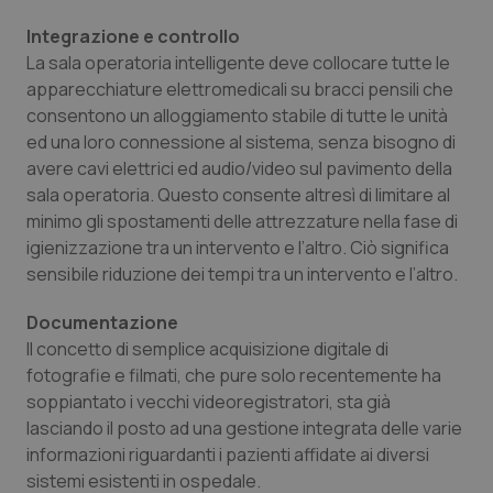
Salute orale & impianti
Integrazione e controllo
La sala operatoria intelligente deve collocare tutte le
Sangue & coagulazione
apparecchiature elettromedicali su bracci pensili che
consentono un alloggiamento stabile di tutte le unità
Tiroide
ed una loro connessione al sistema, senza bisogno di
avere cavi elettrici ed audio/video sul pavimento della
sala operatoria. Questo consente altresì di limitare al
Tumore al seno
minimo gli spostamenti delle attrezzature nella fase di
igienizzazione tra un intervento e l’altro. Ciò significa
Tumore ovarico
sensibile riduzione dei tempi tra un intervento e l’altro.
Tumori del Polmone & Testa Collo
Documentazione
Il concetto di semplice acquisizione digitale di
Tumori gastrointestinali
fotografie e filmati, che pure solo recentemente ha
soppiantato i vecchi videoregistratori, sta già
Ulcera & Reflusso
lasciando il posto ad una gestione integrata delle varie
informazioni riguardanti i pazienti affidate ai diversi
sistemi esistenti in ospedale.
Vaccini