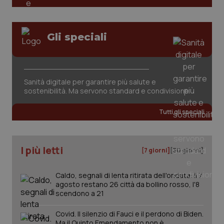
Gli speciali
_ga_KM60CM4NPH
.quotidianosanita.it
1 anno
mes
Sanità digitale per garantire più salute e
sostenibilità. Ma servono standard e condivisione
Tutti gli speciali
I più letti
[7 giorni]
[30 giorni]
Fornitore
/
Nome
Scadenza
Descrizion
Caldo, segnali di lenta ritirata dell'ondata: il 7
Dominio
agosto restano 26 città da bollino rosso, l'8
Nome
Fornitore
/
Dominio
Scadenza
Des
_ga_0VMQEQKQ1N
.quotidianosanita.it
1 anno 1
Questo
scendono a 21
mese
cookie
VISITOR_INFO1_LIVE
5 mesi 4
Que
Google LLC
viene
settimane
imp
.youtube.com
utilizzato
Covid. Il silenzio di Fauci e il perdono di Biden.
You
da Google
ten
Ma il Quinto Emendamento non è