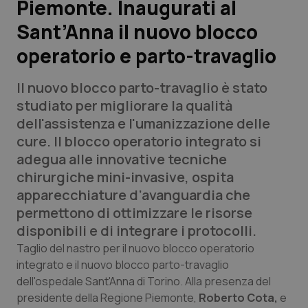
Piemonte. Inaugurati al
Sant’Anna il nuovo blocco
Scienza e Farmaci
operatorio e parto-travaglio
Studi e Analisi
Il nuovo blocco parto-travaglio è stato
Lettere al direttore
studiato per migliorare la qualità
dell'assistenza e l'umanizzazione delle
Edizioni Regionali
cure. Il blocco operatorio integrato si
adegua alle innovative tecniche
QS Pro
chirurgiche mini-invasive, ospita
apparecchiature d’avanguardia che
Professionisti Sanitari.AI
permettono di ottimizzare le risorse
disponibili e di integrare i protocolli.
Abruzzo
QS Pro Gold
Taglio del nastro per il nuovo blocco operatorio
integrato e il nuovo blocco parto-travaglio
QS Club
Newsletter
dell'ospedale Sant'Anna di Torino. Alla presenza del
Basilicata
Artrite & artrosi
presidente della Regione Piemonte,
Roberto Cota,
e