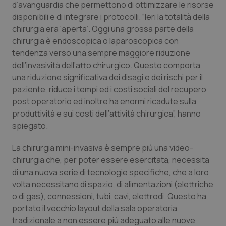
d’avanguardia che permettono di ottimizzare le risorse
disponibili e di integrare i protocolli. “Ieri la totalità della
Piemonte
HIV
chirurgia era ‘aperta’. Oggi una grossa parte della
chirurgia è endoscopica o laparoscopica con
Provincia Autonoma di Bolzano
Infezioni & Febbre
tendenza verso una sempre maggiore riduzione
dell’invasività dell’atto chirurgico. Questo comporta
Provincia Autonoma di Trento
Ipertensione & Scompenso
una riduzione significativa dei disagi e dei rischi per il
paziente, riduce i tempi ed i costi sociali del recupero
Puglia
Malattie rare
post operatorio ed inoltre ha enormi ricadute sulla
produttività e sui costi dell’attività chirurgica”, hanno
Sardegna
Malattia di Crohn & Rettocolite Ulcerosa
spiegato.
La chirurgia mini-invasiva è sempre più una video-
Sicilia
Neuroscienze & patologie neurodegenerative
chirurgia che, per poter essere esercitata, necessita
di una nuova serie di tecnologie specifiche, che a loro
Toscana
Obesità
volta necessitano di spazio, di alimentazioni (elettriche
o di gas), connessioni, tubi, cavi, elettrodi. Questo ha
Umbria
Oftalmologia
portato il vecchio layout della sala operatoria
tradizionale a non essere più adeguato alle nuove