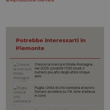
© Riproduzione riservata
CookieScriptConsent
5 mesi
CookieScript
settim
www.quotidianosanita.it
Potrebbe interessarti in
Piemonte
Cresce la ricerca in Emilia-Romagna:
nel 2025 condotti 1.530 studi, il
numero più alto degli ultimi cinque
anni
Puglia. Unità di crisi sanitaria al lavoro,
Decaro accelera su 118, liste d’attesa
e conti
tracking-sites-ironfish-
www.quotidianosanita.it
4
tracking-enable
settim
2 gior