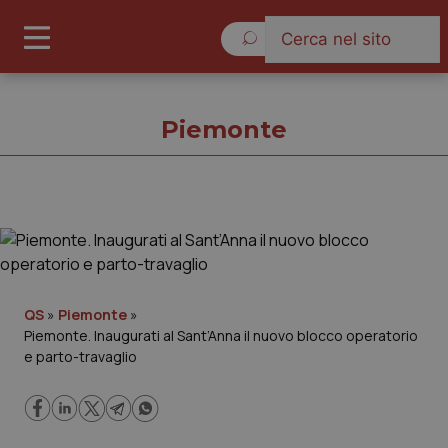
Venerdì 7 Agosto 2026
Piemonte
Piemonte
Cronache
QS
»
Piemonte
»
Piemonte. Inaugurati al Sant’Anna il nuovo blocco operatorio
Governo e Parlamento
e parto-travaglio
Regioni e Asl
Lavoro e Professioni