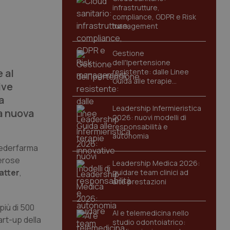
infrastrutture,
compliance, GDPR e Risk
management
Gestione
dell'Ipertensione
e al
resistente: dalle Linee
Guida alle terapie
ive
innovative
a
Leadership Infermieristica
la nuova
2026: nuovi modelli di
responsabilità e
autonomia
 Federfarma
merose
Leadership Medica 2026:
atter
,
guidare team clinici ad
alte prestazioni
più di 500
AI e telemedicina nello
art-up della
studio odontoiatrico: