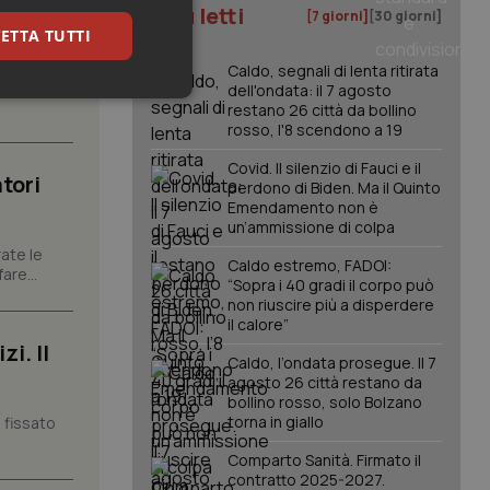
I più letti
[7 giorni]
[30 giorni]
ETTA TUTTI
Caldo, segnali di lenta ritirata
carattere
dell'ondata: il 7 agosto
keting
restano 26 città da bollino
rosso, l'8 scendono a 19
Covid. Il silenzio di Fauci e il
tori
perdono di Biden. Ma il Quinto
Emendamento non è
un’ammissione di colpa
ate le
Caldo estremo, FADOI:
are...
“Sopra i 40 gradi il corpo può
igazione sulle pagine
non riuscire più a disperdere
kie.
il calore”
i. Il
Caldo, l’ondata prosegue. Il 7
er memorizzare le
agosto 26 città restano da
utente per la loro
bollino rosso, solo Bolzano
 dati sul consenso
torna in giallo
 fissato
itiche e
tendo che le loro
ssioni future.
Comparto Sanità. Firmato il
contratto 2025-2027.
l servizio Cookie-