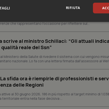
ienza dello Spallanzani: capire la ricerca per
RIFIUTA
TAGLI
ACC
esente
e e trent'anni dal riconoscimento come Istituto di ricovero e cura a 
sari
Statistici
Mar
rrenze che rappresentano l'occasione per riflettere sul...
crive al ministro Schillaci: “Gli attuali indica
 qualità reale del Ssn”
 Ministero della Salute di rivedere il sistema con cui vengono misur
Necessari
Statistici
Marketing
itario nazionale. Lo fa con una lettera firmata dall'assessore al Welf
tribuiscono a rendere fruibile il sito web abilitandone funzionalità di base quali la nav
protette del sito. Il sito web non è in grado di funzionare correttamente senza questi coo
a sfida ora è riempirle di professionisti e serviz
Fornitore
/
Dominio
Scadenza
Descrizione
enza delle Regioni
METADATA
5 mesi 4
Questo cookie viene utilizzato p
YouTube
settimane
scelte di consenso e privacy dell'
.youtube.com
interazione con il sito. Registra i
ttive al 30 giugno 2026, 186 in più rispetto al target minimo di 1.038
del visitatore riguardo a varie pol
impostazioni sulla privacy, garan
 territoriale entra nella fase decisiva:...
preferenze siano onorate nelle se
nt
5 mesi 3
Questo cookie viene utilizzato da
CookieScript