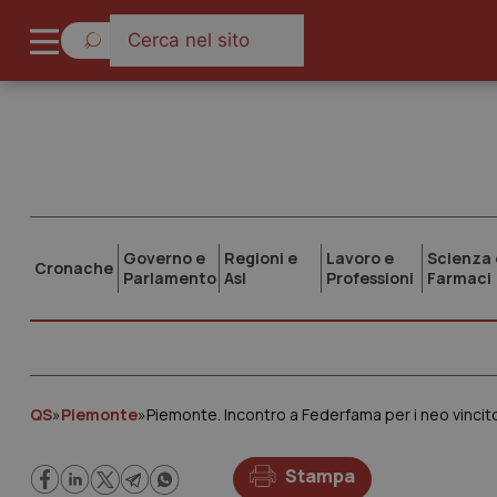
Governo e
Regioni e
Lavoro e
Scienza 
Cronache
Parlamento
Asl
Professioni
Farmaci
QS
»
Piemonte
»
Piemonte. Incontro a Federfama per i neo vincit
Stampa