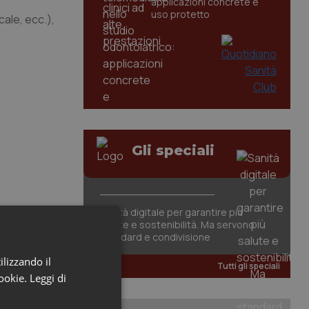
applicazioni concrete e
uso protetto
ale, ecc.),
Gli speciali
Sanità digitale per garantire più
salute e sostenibilità. Ma servono
standard e condivisione
ilizzando il
Tutti gli speciali
cookie.
Leggi di