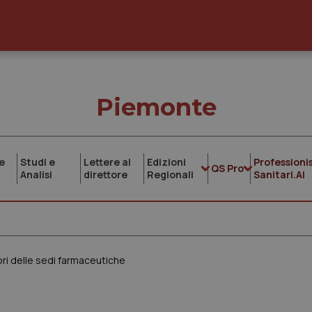
Piemonte
e
Studi e
Lettere al
Edizioni
Professionis
QS Pro
Analisi
direttore
Regionali
Sanitari.AI
ori delle sedi farmaceutiche