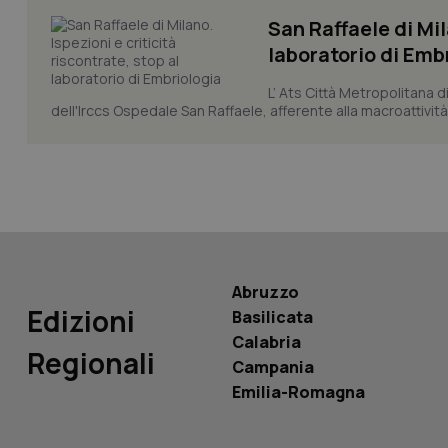
San Raffaele di Mil
laboratorio di Emb
tracking-sites-ironf
L’ Ats Città Metropolitana d
tracking-enable
dell'Irccs Ospedale San Raffaele, afferente alla macroattività 
tracking-sites-ironf
session-id
_ga
Abruzzo
Edizioni
Basilicata
PHPSESSID
Calabria
Regionali
Campania
Emilia-Romagna