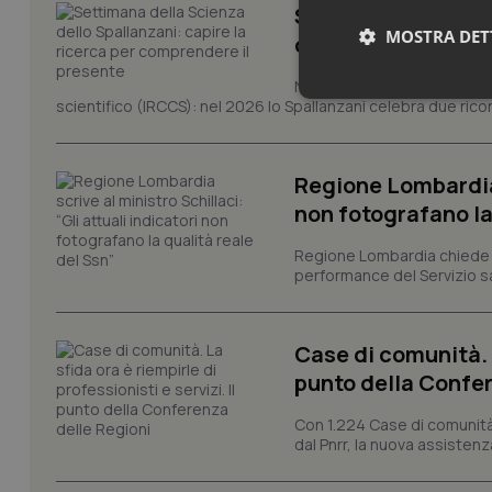
Settimana della Sc
MOSTRA DET
comprendere il pr
Novant'anni dalla fondazion
Neces
scientifico (IRCCS): nel 2026 lo Spallanzani celebra due rico
Regione Lombardia s
non fotografano la
Regione Lombardia chiede al
performance del Servizio san
I cookie necessari con
e l'accesso alle aree 
Case di comunità. L
Nome
punto della Confer
VISITOR_PRIVACY_
Con 1.224 Case di comunità a
dal Pnrr, la nuova assistenza
CookieScriptConse