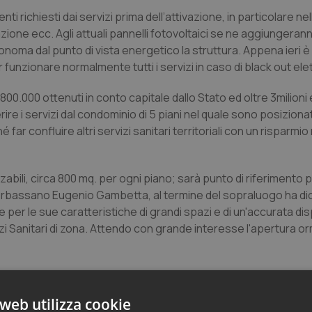
enti richiesti dai servizi prima dell’attivazione, in particolare n
zzazione ecc. Agli attuali pannelli fotovoltaici se ne aggiungera
noma dal punto di vista energetico la struttura. Appena ieri è
unzionare normalmente tutti i servizi in caso di black out elet
 2.800.000 ottenuti in conto capitale dallo Stato ed oltre 3milioni
re i servizi dal condominio di 5 piani nel quale sono posiziona
 far confluire altri servizi sanitari territoriali con un risparmio
zabili, circa 800 mq. per ogni piano; sarà punto di riferimento 
i Orbassano Eugenio Gambetta, al termine del sopraluogo ha di
re per le sue caratteristiche di grandi spazi e di un'accurata d
izi Sanitari di zona. Attendo con grande interesse l'apertura or
web utilizza cookie