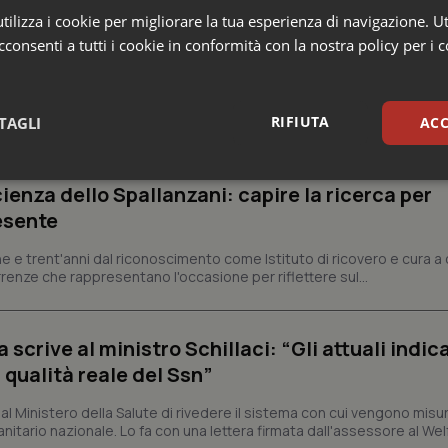
ilizza i cookie per migliorare la tua esperienza di navigazione. Ut
consenti a tutti i cookie in conformità con la nostra policy per i 
e
RIFIUTA
TAGLI
ACC
sari
Statistici
Mar
ienza dello Spallanzani: capire la ricerca per
esente
e e trent'anni dal riconoscimento come Istituto di ricovero e cura a 
rrenze che rappresentano l'occasione per riflettere sul...
Necessari
Statistici
Marketing
crive al ministro Schillaci: “Gli attuali indica
tribuiscono a rendere fruibile il sito web abilitandone funzionalità di base quali la nav
 qualità reale del Ssn”
protette del sito. Il sito web non è in grado di funzionare correttamente senza questi coo
Fornitore
/
Dominio
Scadenza
Descrizione
 Ministero della Salute di rivedere il sistema con cui vengono misur
itario nazionale. Lo fa con una lettera firmata dall'assessore al Welf
METADATA
5 mesi 4
Questo cookie viene utilizzato p
YouTube