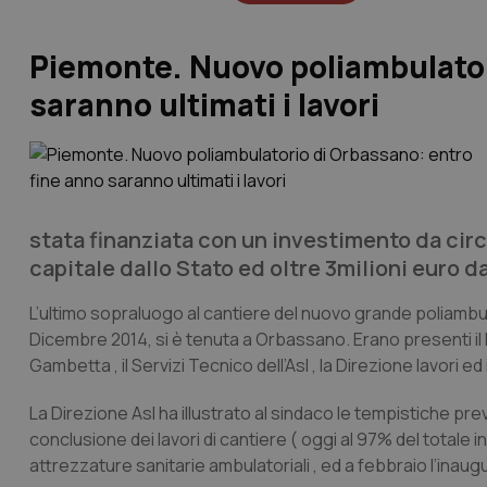
Piemonte. Nuovo poliambulator
saranno ultimati i lavori
stata finanziata con un investimento da circa
capitale dallo Stato ed oltre 3milioni euro d
L’ultimo sopraluogo al cantiere del nuovo grande poliambula
Dicembre 2014, si è tenuta a Orbassano. Erano presenti il
Gambetta , il Servizi Tecnico dell’Asl , la Direzione lavori e
La Direzione Asl ha illustrato al sindaco le tempistiche prev
conclusione dei lavori di cantiere ( oggi al 97% del totale i
attrezzature sanitarie ambulatoriali , ed a febbraio l’inau