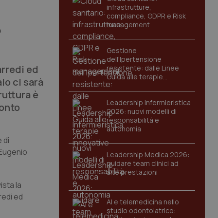
infrastrutture,
compliance, GDPR e Risk
management
o
Gestione
dell'Ipertensione
arredi ed
resistente: dalle Linee
Guida alle terapie
io ci sarà
innovative
ruttura è
Leadership Infermieristica
conto
2026: nuovi modelli di
responsabilità e
autonomia
 di
 Eugenio
Leadership Medica 2026:
guidare team clinici ad
alte prestazioni
ista la
redi ed
AI e telemedicina nello
studio odontoiatrico: