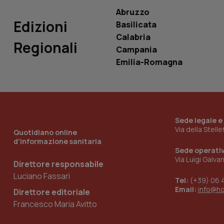
Abruzzo
Edizioni
Basilicata
Calabria
Regionali
Campania
_ga_KM60CM4NPH
Emilia-Romagna
Nome
Nome
VISITOR_INFO1_LIV
Sede legale e
_ga_0VMQEQKQ1N
Via della Stell
Quotidiano online
d'informazione sanitaria
Sede operati
__Secure-YNID
Via Luigi Galva
Direttore responsabile
Luciano Fassari
Tel:
(+39) 06 
Email:
info@h
Direttore editoriale
YSC
Francesco Maria Avitto
__Secure-