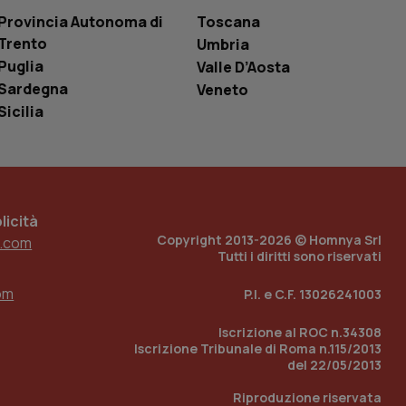
le variabili di
è un numero
Provincia Autonoma di
Toscana
o in cui viene
Trento
Umbria
r il sito, ma un
tato di accesso per
Puglia
Valle D’Aosta
Sardegna
Veneto
a Google Analytics
sione.
Sicilia
 tenere traccia
i Youtube incorporati
tics per mantenere
icità
tore del sito web sta
Copyright 2013-2026 © Homnya Srl
.com
ell'interfaccia di
Tutti i diritti sono riservati
 tenere traccia
om
P.I. e C.F. 13026241003
i Youtube incorporati
tore del sito web sta
ell'interfaccia di
Iscrizione al ROC n.34308
Iscrizione Tribunale di Roma n.115/2013
 tenere traccia
del 22/05/2013
Riproduzione riservata
r la gestione