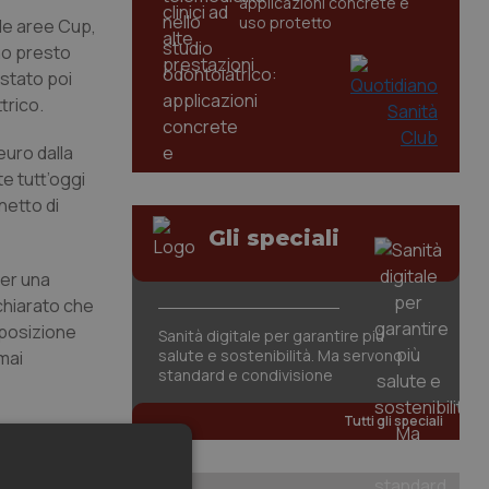
applicazioni concrete e
uso protetto
elle aree Cup,
nno presto
 stato poi
trico.
 euro dalla
te tutt’oggi
 netto di
Gli speciali
per una
chiarato che
isposizione
Sanità digitale per garantire più
salute e sostenibilità. Ma servono
mai
standard e condivisione
Tutti gli speciali