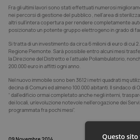
Fra gli ultimi lavori sono stati effettuati numerosi miglioram
nei percorsi di gestione del pubblico , nell’area di sterili
altri sull’intera copertura per rendere completamente auto
posizionato un potente gruppo elettrogeno in grado di far f
Si tratta di un investimento da circa 6 milioni di euro di cui
Regione Piemonte. Sarà possibile entro alcuni mesi trasferi
la Direzione del Distretto e l’attuale Poliambulatorio, nonché
200.000 euro in affitti ogni anno.
Nel nuovo immobile sono ben 3612 i metri quadrati mq utiliz
decina di Comuni ed almeno 100.000 abitanti. Il sindaco d
“ dall'edificio ormai completato anche negli interni, traspa
dei locali, un'evoluzione notevole nell'erogazione dei Serv
programmata fra pochi mesi”.
Questo sito 
09 Novembre 2014