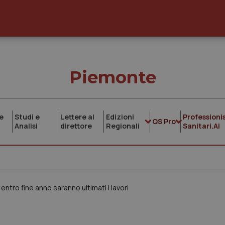
Piemonte
e
Studi e
Lettere al
Edizioni
Professionis
QS Pro
Analisi
direttore
Regionali
Sanitari.AI
tro fine anno saranno ultimati i lavori