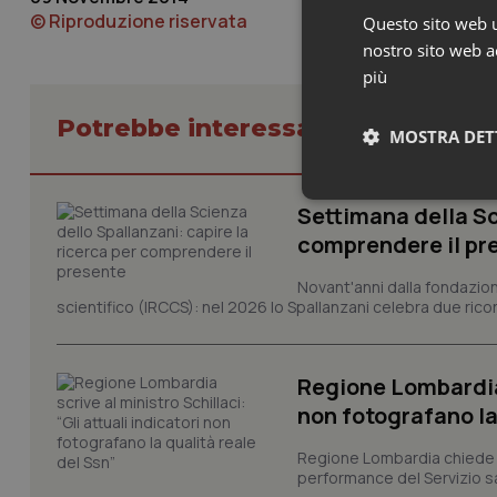
© Riproduzione riservata
Questo sito web ut
nostro sito web ac
più
Potrebbe interessarti in Piemont
MOSTRA DET
Neces
Settimana della Sc
comprendere il pr
Novant'anni dalla fondazion
scientifico (IRCCS): nel 2026 lo Spallanzani celebra due rico
Regione Lombardia s
I cookie necessari con
non fotografano la
e l'accesso alle aree 
Nome
Regione Lombardia chiede al
performance del Servizio san
VISITOR_PRIVACY_