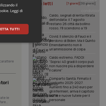
I più letti
[7 giorni]
[30 giorni]
ilizzando il
cookie.
Leggi di
Caldo, segnali di lenta ritirata
dell'ondata: il 7 agosto
restano 26 città da bollino
rosso, l'8 scendono a 19
ETTA TUTTI
Covid. Il silenzio di Fauci e il
perdono di Biden. Ma il Quinto
keting
Emendamento non è
un’ammissione di colpa
Caldo estremo, FADOI:
carattere
“Sopra i 40 gradi il corpo può
non riuscire più a disperdere
il calore”
Comparto Sanità. Firmato il
tori
contratto 2025-2027.
igazione sulle pagine
Aumenti fino a 240 euro per
kie.
gli infermieri, arriva il capitolo
sull'IA e nuove tutele per il
ate le
personale
are...
er memorizzare le