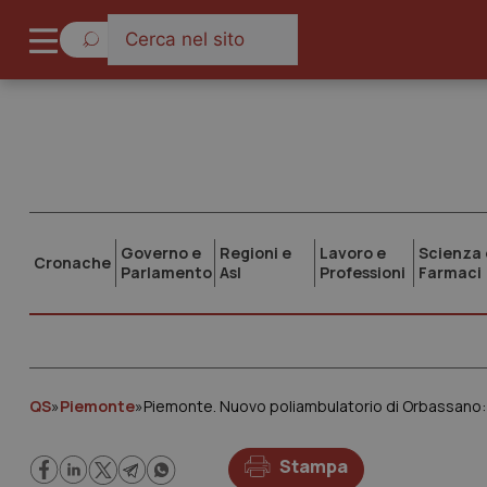
Governo e
Regioni e
Lavoro e
Scienza 
Cronache
Parlamento
Asl
Professioni
Farmaci
QS
»
Piemonte
»
Piemonte. Nuovo poliambulatorio di Orbassano: en
Stampa