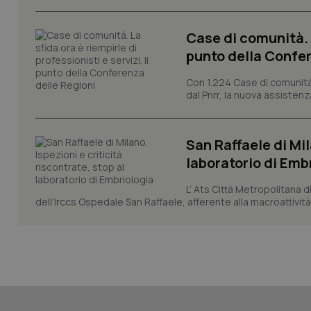
Case di comunità. L
punto della Confer
CookieScriptConse
Con 1.224 Case di comunità a
dal Pnrr, la nuova assistenza
tracking-sites-ironf
tracking-enable
San Raffaele di Mil
laboratorio di Emb
tracking-sites-ironf
session-id
L’ Ats Città Metropolitana d
_ga
dell'Irccs Ospedale San Raffaele, afferente alla macroattività 
PHPSESSID