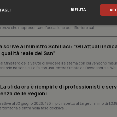
ienza dello Spallanzani: capire la ricerca per
RIFIUTA
TAGLI
ACC
esente
e e trent'anni dal riconoscimento come Istituto di ricovero e cura a 
sari
Statistici
Mar
rrenze che rappresentano l'occasione per riflettere sul...
crive al ministro Schillaci: “Gli attuali indica
 qualità reale del Ssn”
Necessari
Statistici
Marketing
 Ministero della Salute di rivedere il sistema con cui vengono misur
itario nazionale. Lo fa con una lettera firmata dall'assessore al Welf
tribuiscono a rendere fruibile il sito web abilitandone funzionalità di base quali la nav
protette del sito. Il sito web non è in grado di funzionare correttamente senza questi coo
Fornitore
/
Dominio
Scadenza
Descrizione
a sfida ora è riempirle di professionisti e serviz
METADATA
5 mesi 4
Questo cookie viene utilizzato p
YouTube
enza delle Regioni
settimane
scelte di consenso e privacy dell'
.youtube.com
interazione con il sito. Registra i
del visitatore riguardo a varie pol
ttive al 30 giugno 2026, 186 in più rispetto al target minimo di 1.038
impostazioni sulla privacy, garan
 territoriale entra nella fase decisiva:...
preferenze siano onorate nelle se