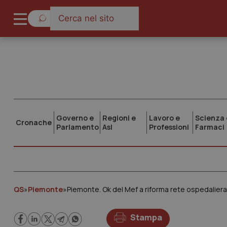
Governo e
Regioni e
Lavoro e
Scienza 
Cronache
Parlamento
Asl
Professioni
Farmaci
QS
»
Piemonte
»
Piemonte. Ok del Mef a riforma rete ospedaliera
Stampa