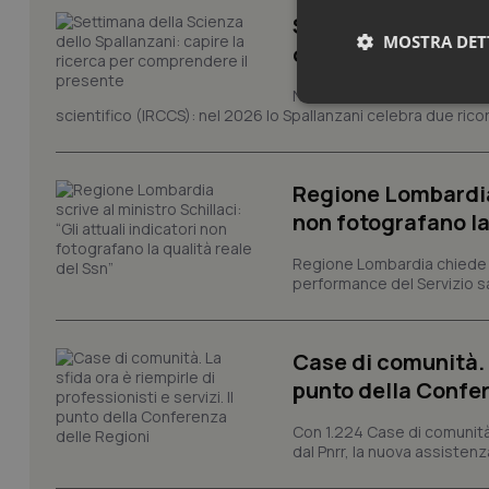
Settimana della Sc
MOSTRA DET
comprendere il pr
Novant'anni dalla fondazion
Neces
scientifico (IRCCS): nel 2026 lo Spallanzani celebra due rico
Regione Lombardia s
non fotografano la
Regione Lombardia chiede al
performance del Servizio san
I cookie necessari con
e l'accesso alle aree 
Nome
Case di comunità. L
VISITOR_PRIVACY_
punto della Confer
Con 1.224 Case di comunità a
dal Pnrr, la nuova assistenza