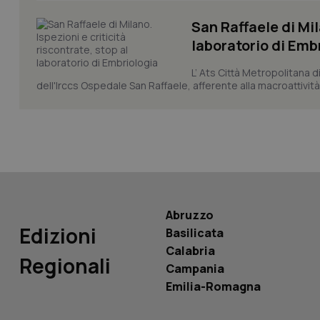
CookieScriptConse
San Raffaele di Mil
laboratorio di Emb
tracking-sites-ironf
L’ Ats Città Metropolitana d
tracking-enable
dell'Irccs Ospedale San Raffaele, afferente alla macroattività 
tracking-sites-ironf
session-id
_ga
Abruzzo
Edizioni
Basilicata
PHPSESSID
Calabria
Regionali
Campania
Emilia-Romagna