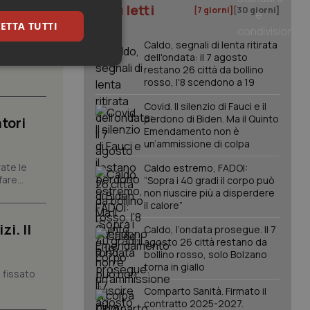
I più letti
[7 giorni]
[30 giorni]
ETTA TUTTI
Caldo, segnali di lenta ritirata
dell'ondata: il 7 agosto
carattere
keting
restano 26 città da bollino
rosso, l'8 scendono a 19
Covid. Il silenzio di Fauci e il
perdono di Biden. Ma il Quinto
tori
Emendamento non è
un’ammissione di colpa
ate le
Caldo estremo, FADOI:
are...
“Sopra i 40 gradi il corpo può
igazione sulle pagine
non riuscire più a disperdere
kie.
il calore”
i. Il
Caldo, l’ondata prosegue. Il 7
agosto 26 città restano da
er memorizzare le
utente per la loro
bollino rosso, solo Bolzano
 dati sul consenso
torna in giallo
itiche e
 fissato
tendo che le loro
Comparto Sanità. Firmato il
ssioni future.
contratto 2025-2027.