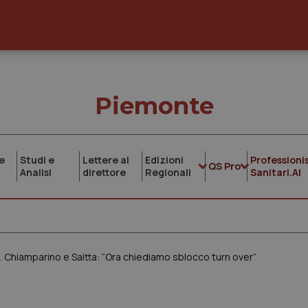
Piemonte
e
Studi e
Lettere al
Edizioni
Professionis
QS Pro
Analisi
direttore
Regionali
Sanitari.AI
. Chiamparino e Saitta: “Ora chiediamo sblocco turn over”