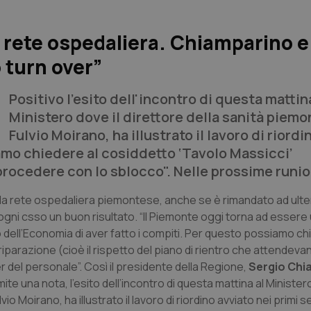
 rete ospedaliera. Chiamparino e
 turn over”
Positivo l'esito dell'incontro di questa mattin
Ministero dove il direttore della sanità piemo
Fulvio Moirano, ha illustrato il lavoro di riordin
amo chiedere al cosiddetto ‘Tavolo Massicci’
procedere con lo sblocco". Nelle prossime runion
lla rete ospedaliera piemontese, anche se è rimandato ad ulter
n ogni csso un buon risultato. “Il Piemonte oggi torna ad essere
dell’Economia di aver fatto i compiti. Per questo possiamo ch
riparazione (cioè il rispetto del piano di rientro che attendeva
 del personale”. Così il presidente della Regione,
Sergio Chi
te una nota, l’esito dell’incontro di questa mattina al Minister
o Moirano, ha illustrato il lavoro di riordino avviato nei primi s