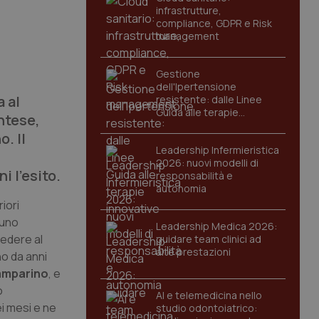
infrastrutture,
compliance, GDPR e Risk
management
Gestione
dell'Ipertensione
a al
resistente: dalle Linee
Guida alle terapie
ntese,
innovative
o. Il
Leadership Infermieristica
2026: nuovi modelli di
i l'esito.
responsabilità e
autonomia
iori
 uno
Leadership Medica 2026:
iedere al
guidare team clinici ad
alte prestazioni
no da anni
amparino
, e
o
AI e telemedicina nello
ei mesi e ne
studio odontoiatrico: