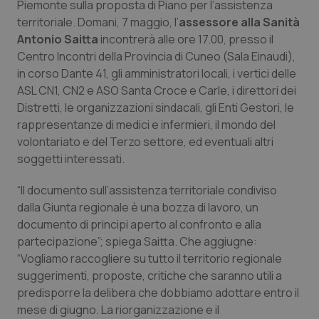
Piemonte sulla proposta di Piano per l’assistenza
Calabria
Asma & BPCO
territoriale. Domani, 7 maggio, l’
assessore alla Sanità
Antonio Saitta
incontrerà alle ore 17.00, presso il
Campania
Car-T
Centro Incontri della Provincia di Cuneo (Sala Einaudi),
in corso Dante 41, gli amministratori locali, i vertici delle
Emilia-Romagna
Colesterolo & coronaropatie
ASL CN1, CN2 e ASO Santa Croce e Carle, i direttori dei
Distretti, le organizzazioni sindacali, gli Enti Gestori, le
Friuli Venezia Giulia
Dermatite Atopica
rappresentanze di medici e infermieri, il mondo del
volontariato e del Terzo settore, ed eventuali altri
Lazio
Diabete & glucometri
soggetti interessati.
“Il documento sull’assistenza territoriale condiviso
Liguria
Disturbi dell’umore
dalla Giunta regionale è una bozza di lavoro, un
documento di principi aperto al confronto e alla
Lombardia
Dolore
partecipazione”; spiega Saitta. Che aggiugne:
“Vogliamo raccogliere su tutto il territorio regionale
Marche
Donna & Salute
suggerimenti, proposte, critiche che saranno utili a
predisporre la delibera che dobbiamo adottare entro il
Molise
Epatiti
mese di giugno. La riorganizzazione e il