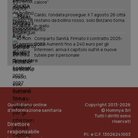
calore”
Caldo, l’ondata prosegue. Il 7 agosto 26 città
restano da bollino rosso, solo Bolzano torna
in giallo
Comparto Sanità. Firmato il contratto 2025-
2027. Aumenti fino a 240 euro per gli
infermieri, arriva il capitolo sull'IA e nuove
tutele per il personale
Quotidiano online
Copyright 2013-2026
d'informazione sanitaria
© Homnya Srl
Tutti i diritti sono
riservati
Direttore
PHPSESSID
Sessio
PHP.net
responsabile
www.quotidianosanita.it
P.I. e C.F. 13026241003