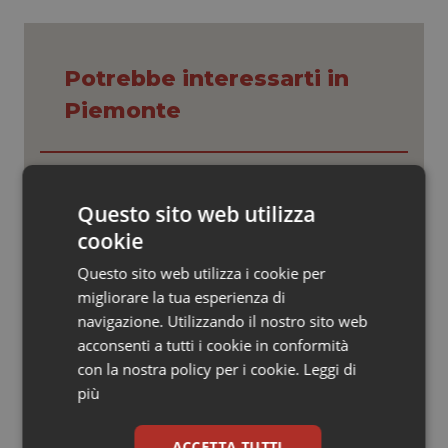
Valle D’Aosta
Oncodermatologia
Veneto
Oncoematologia
Potrebbe interessarti in
Oncologia & Nutrizione
Piemonte
Psoriasi & pelle
Settimana della Scienza dello
Spallanzani: capire la ricerca per
comprendere il presente
Quotidiano Cardiologia
Questo sito web utilizza
cookie
Quotidiano Chirurgia
Regione Lombardia scrive al ministro
Questo sito web utilizza i cookie per
Schillaci: “Gli attuali indicatori non
migliorare la tua esperienza di
fotografano la qualità reale del Ssn”
Quotidiano Oncologia
navigazione. Utilizzando il nostro sito web
acconsenti a tutti i cookie in conformità
Quotidiano Pediatria
Case di comunità. La sfida ora è
con la nostra policy per i cookie.
Leggi di
riempirle di professionisti e servizi. Il
più
punto della Conferenza delle Regioni
Rene & patologie urogenitali
ACCETTA TUTTI