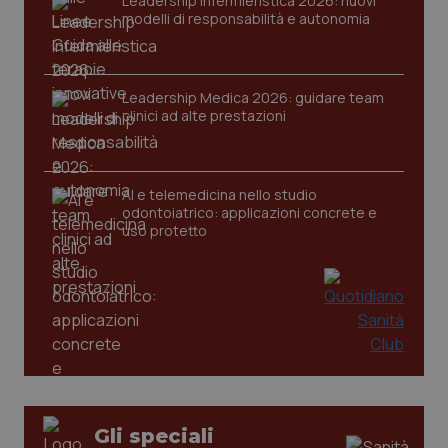
Leadership Infermieristica 2026: nuovi
YouTube
settim
.youtube.com
modelli di responsabilità e autonomia
Leadership Medica 2026: guidare team
clinici ad alte prestazioni
AI e telemedicina nello studio
odontoiatrico: applicazioni concrete e
uso protetto
CookieScriptConsent
5 mesi
CookieScript
settim
www.quotidianosanita.it
Gli speciali