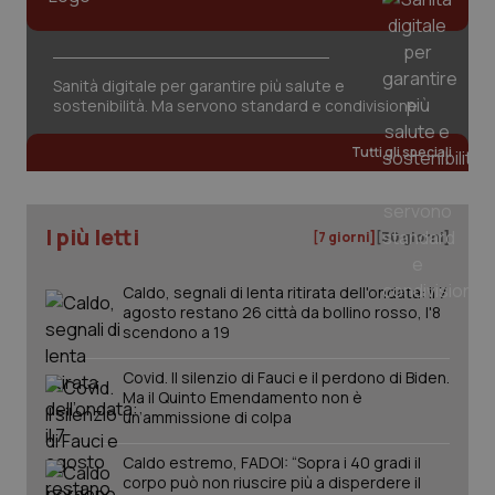
Sanità digitale per garantire più salute e
sostenibilità. Ma servono standard e condivisione
tracking-sites-ironfish-
www.quotidianosanita.it
4
Tutti gli speciali
tracking-enable
settim
2 gior
I più letti
[7 giorni]
[30 giorni]
tracking-sites-ironfish-
www.quotidianosanita.it
4
session-id
settim
Caldo, segnali di lenta ritirata dell'ondata: il 7
2 gior
agosto restano 26 città da bollino rosso, l'8
scendono a 19
Covid. Il silenzio di Fauci e il perdono di Biden.
_ga
1 anno
Google LLC
Ma il Quinto Emendamento non è
mes
.quotidianosanita.it
un’ammissione di colpa
Caldo estremo, FADOI: “Sopra i 40 gradi il
corpo può non riuscire più a disperdere il