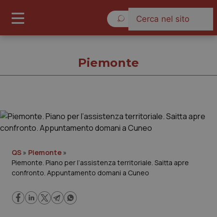
Domenica 9 Agosto 2026
Piemonte
Piemonte
Cronache
QS
»
Piemonte
»
Piemonte. Piano per l’assistenza territoriale. Saitta apre
Governo e Parlamento
confronto. Appuntamento domani a Cuneo
Regioni e Asl
Lavoro e Professioni