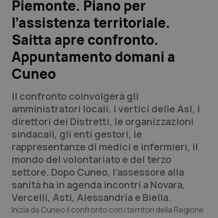
Piemonte. Piano per
l’assistenza territoriale.
Scienza e Farmaci
Saitta apre confronto.
Studi e Analisi
Appuntamento domani a
Cuneo
Lettere al direttore
Il confronto coinvolgerà gli
Edizioni Regionali
amministratori locali, i vertici delle Asl, i
direttori dei Distretti, le organizzazioni
QS Pro
sindacali, gli enti gestori, le
rappresentanze di medici e infermieri, il
Professionisti Sanitari.AI
mondo del volontariato e del terzo
settore. Dopo Cuneo, l’assessore alla
Abruzzo
QS Pro Gold
sanità ha in agenda incontri a Novara,
Vercelli, Asti, Alessandria e Biella.
QS Club
Newsletter
Basilicata
Artrite & artrosi
Inizia da Cuneo il confronto con i territori della Regione