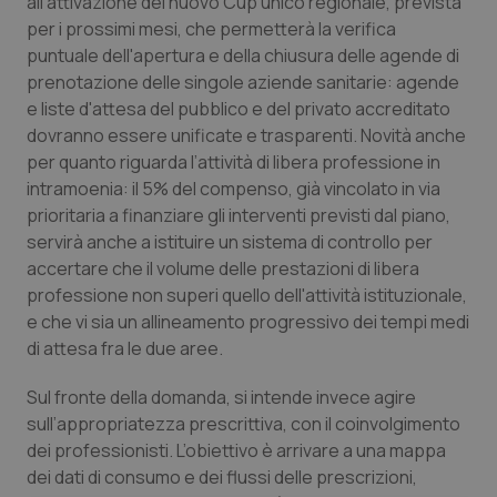
all’attivazione del nuovo Cup unico regionale, prevista
Salute orale & impianti
per i prossimi mesi, che permetterà la verifica
puntuale dell'apertura e della chiusura delle agende di
prenotazione delle singole aziende sanitarie: agende
Sangue & coagulazione
e liste d'attesa del pubblico e del privato accreditato
dovranno essere unificate e trasparenti. Novità anche
Tiroide
per quanto riguarda l’attività di libera professione in
intramoenia: il 5% del compenso, già vincolato in via
Tumore al seno
prioritaria a finanziare gli interventi previsti dal piano,
servirà anche a istituire un sistema di controllo per
Tumore ovarico
accertare che il volume delle prestazioni di libera
professione non superi quello dell'attività istituzionale,
Tumori del Polmone & Testa Collo
e che vi sia un allineamento progressivo dei tempi medi
di attesa fra le due aree.
Tumori gastrointestinali
Sul fronte della domanda, si intende invece agire
sull’appropriatezza prescrittiva, con il coinvolgimento
Ulcera & Reflusso
dei professionisti. L’obiettivo è arrivare a una mappa
dei dati di consumo e dei flussi delle prescrizioni,
Vaccini