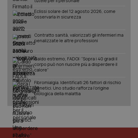
tutele per il personale
Eclissi solare del 12 agosto 2026, come
osservarla in sicurezza
Contratto sanità, valorizzati gli infermieri ma
penalizzate le altre professioni
_ga_KM60CM4NPH
.quotidianosanita.it
1 anno
mes
Caldo estremo, FADOI: “Sopra i 40 gradi il
corpo può non riuscire più a disperdere il
calore”
Fibromialgia. Identificati 26 fattori di rischio
genetici. Uno studio rafforza l’origine
biologica della malattia
Fornitore
/
Nome
Scadenza
Descrizion
Dominio
Nome
Fornitore
/
Dominio
Scadenza
Des
_ga_0VMQEQKQ1N
.quotidianosanita.it
1 anno 1
Questo
mese
cookie
VISITOR_INFO1_LIVE
5 mesi 4
Que
Google LLC
viene
settimane
imp
.youtube.com
utilizzato