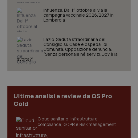
Influenza. Dal 1° ottobre al via la
campagna vaccinale 2026/2027 in
Lombardia
Lazio. Seduta straordinaria del
Consiglio su Case e ospedali di
Comunità. Opposizione denuncia:
CookieScriptConsent
5 mesi
CookieScript
“Senza personale né servizi. Dov’è la
settim
www.quotidianosanita.it
svolta?”
Ultime analisi e review da QS Pro
Gold
Cloud sanitario: infrastrutture,
compliance, GDPR e Risk management
tracking-sites-ironfish-
www.quotidianosanita.it
4
tracking-enable
settim
2 gior