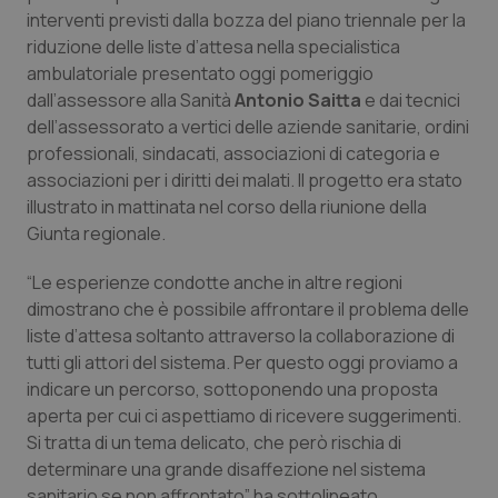
Calabria
Asma & BPCO
interventi previsti dalla bozza del piano triennale per la
riduzione delle liste d’attesa nella specialistica
ambulatoriale presentato oggi pomeriggio
Campania
Car-T
dall’assessore alla Sanità
Antonio Saitta
e dai tecnici
dell’assessorato a vertici delle aziende sanitarie, ordini
Emilia-Romagna
Colesterolo & coronaropatie
professionali, sindacati, associazioni di categoria e
associazioni per i diritti dei malati. Il progetto era stato
Friuli Venezia Giulia
Dermatite Atopica
illustrato in mattinata nel corso della riunione della
Giunta regionale.
Lazio
Diabete & glucometri
“Le esperienze condotte anche in altre regioni
Liguria
Disturbi dell’umore
dimostrano che è possibile affrontare il problema delle
liste d’attesa soltanto attraverso la collaborazione di
tutti gli attori del sistema. Per questo oggi proviamo a
Lombardia
Dolore
indicare un percorso, sottoponendo una proposta
aperta per cui ci aspettiamo di ricevere suggerimenti.
Marche
Donna & Salute
Si tratta di un tema delicato, che però rischia di
determinare una grande disaffezione nel sistema
Molise
Epatiti
sanitario se non affrontato” ha sottolineato