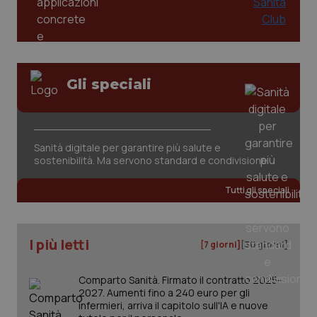
Gli speciali
Sanità digitale per garantire più salute e
sostenibilità. Ma servono standard e condivisione
PHPSESSID
Sessio
PHP.net
www.quotidianosanita.it
Tutti gli speciali
I più letti
[7 giorni]
[30 giorni]
Comparto Sanità. Firmato il contratto 2025-
2027. Aumenti fino a 240 euro per gli
infermieri, arriva il capitolo sull'IA e nuove