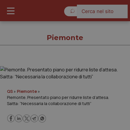
Giovedì 6 Agosto 2026
Piemonte
Piemonte
Cronache
QS
»
Piemonte
»
Piemonte. Presentato piano per ridurre liste d’attesa.
Governo e Parlamento
Saitta: “Necessaria la collaborazione di tutti”
Regioni e Asl
Lavoro e Professioni