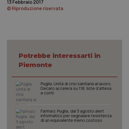
13 Febbraio 2017
© Riproduzione riservata
Necessari
Statistici
Marketing
I cookie necessari contribuiscono a rendere fruibile il
sito web abilitandone funzionalità di base quali la
Potrebbe interessarti in
navigazione sulle pagine e l'accesso alle aree
protette del sito. Il sito web non è in grado di
Piemonte
funzionare correttamente senza questi cookie.
Nome
Fornitore
/
Dominio
Scaden
VISITOR_PRIVACY_METADATA
Puglia. Unità di crisi sanitaria al lavoro,
5 mesi
YouTube
settim
.youtube.com
Decaro accelera su 118, liste d’attesa
e conti
Farmaci. Puglia, dal 3 agosto alert
informatico per segnalare l’esistenza
di un equivalente meno costoso