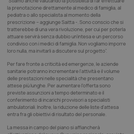
“Stiamo anche valutando la possibilità di far effettuare
Valle D’Aosta
Oncodermatologia
la prenotazione direttamente al medico di famiglia, al
pediatra o allo specialista al momento della
Veneto
Oncoematologia
prescrizione – aggiunge Saitta -. Sono conscio che si
tratterebbe di una vera rivoluzione, per cui per poterla
Oncologia & Nutrizione
attuare servirà senza dubbio un’intesa e un percorso
condiviso con i medici di famiglia. Non vogliamo imporre
Psoriasi & pelle
loro nulla, ma invitarli a discutere sul progetto”.
Quotidiano Cardiologia
Per fare fronte a criticità ed emergenze, le aziende
sanitarie potranno incrementare l’attività e il volume
delle prestazioni nelle specialità che presentano
Quotidiano Chirurgia
attese più lunghe. Per aumentare l'offerta sono
previste assunzioni a tempo determinato e il
Quotidiano Oncologia
conferimento di incarichi provvisori a specialisti
ambulatoriali. Inoltre, la riduzione delle liste d'attesa
Quotidiano Pediatria
entra fra gli obiettivi di risultato del personale.
Rene & patologie urogenitali
La messa in campo del piano si affiancherà