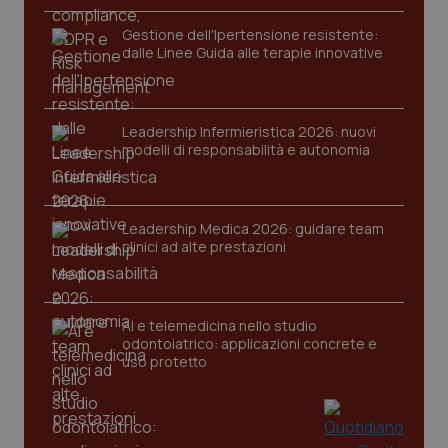
Gestione dell'Ipertensione resistente:
dalle Linee Guida alle terapie innovative
tracking-sites-ironfish-
www.quotidianosanita.it
4
session-id
settim
2 gior
Leadership Infermieristica 2026: nuovi
modelli di responsabilità e autonomia
_ga
1 anno
Google LLC
mes
.quotidianosanita.it
Leadership Medica 2026: guidare team
clinici ad alte prestazioni
AI e telemedicina nello studio
odontoiatrico: applicazioni concrete e
uso protetto