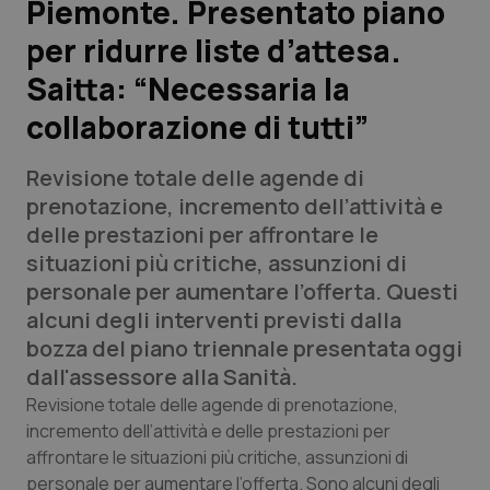
Piemonte. Presentato piano
per ridurre liste d’attesa.
Scienza e Farmaci
Saitta: “Necessaria la
Studi e Analisi
collaborazione di tutti”
Lettere al direttore
Revisione totale delle agende di
prenotazione, incremento dell’attività e
Edizioni Regionali
delle prestazioni per affrontare le
situazioni più critiche, assunzioni di
QS Pro
personale per aumentare l’offerta. Questi
alcuni degli interventi previsti dalla
Professionisti Sanitari.AI
bozza del piano triennale presentata oggi
dall'assessore alla Sanità.
Abruzzo
QS Pro Gold
Revisione totale delle agende di prenotazione,
incremento dell’attività e delle prestazioni per
QS Club
Newsletter
Basilicata
Artrite & artrosi
affrontare le situazioni più critiche, assunzioni di
personale per aumentare l’offerta. Sono alcuni degli