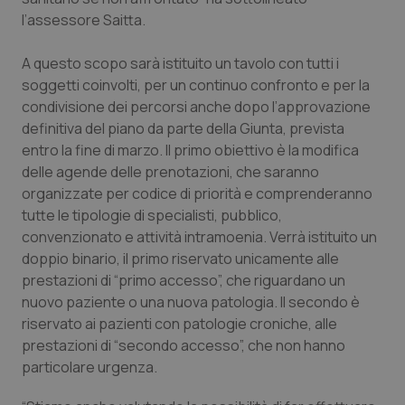
l’assessore Saitta.
Piemonte
HIV
A questo scopo sarà istituito un tavolo con tutti i
Provincia Autonoma di Bolzano
Infezioni & Febbre
soggetti coinvolti, per un continuo confronto e per la
condivisione dei percorsi anche dopo l’approvazione
Provincia Autonoma di Trento
Ipertensione & Scompenso
definitiva del piano da parte della Giunta, prevista
entro la fine di marzo. Il primo obiettivo è la modifica
delle agende delle prenotazioni, che saranno
Puglia
Malattie rare
organizzate per codice di priorità e comprenderanno
tutte le tipologie di specialisti, pubblico,
Sardegna
Malattia di Crohn & Rettocolite Ulcerosa
convenzionato e attività intramoenia. Verrà istituito un
doppio binario, il primo riservato unicamente alle
Sicilia
Neuroscienze & patologie neurodegenerative
prestazioni di “primo accesso”, che riguardano un
nuovo paziente o una nuova patologia. Il secondo è
Toscana
Obesità
riservato ai pazienti con patologie croniche, alle
prestazioni di “secondo accesso”, che non hanno
Umbria
Oftalmologia
particolare urgenza.