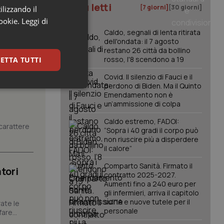
I più letti
[7 giorni]
[30 giorni]
ilizzando il
cookie.
Leggi di
Caldo, segnali di lenta ritirata
dell'ondata: il 7 agosto
restano 26 città da bollino
rosso, l'8 scendono a 19
ETTA TUTTI
Covid. Il silenzio di Fauci e il
perdono di Biden. Ma il Quinto
keting
Emendamento non è
un’ammissione di colpa
Caldo estremo, FADOI:
carattere
“Sopra i 40 gradi il corpo può
non riuscire più a disperdere
il calore”
Comparto Sanità. Firmato il
tori
contratto 2025-2027.
igazione sulle pagine
Aumenti fino a 240 euro per
kie.
gli infermieri, arriva il capitolo
sull'IA e nuove tutele per il
ate le
personale
are...
er memorizzare le
utente per la loro