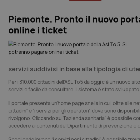
Piemonte. Pronto il nuovo porta
online i ticket
servizi suddivisi in base alla tipologia di ute
Per i 310.000 cittadini dell’ASL To5 da oggi c’è un nuovo si
servizi e facile da consultare. Il sistema è stato sviluppat
Il portale presenta un’home page snella in cui, oltre alle new
cittadini” e “i servizi per gli operatori”, dove sono disponibili
rivolgono. Cliccando su “l’azienda sanitaria” è possibile c
accedere ai contenuti del Dipartimento di prevenzione o co
Scegliendo invece “i servizi per i cittadini” è possibile tro