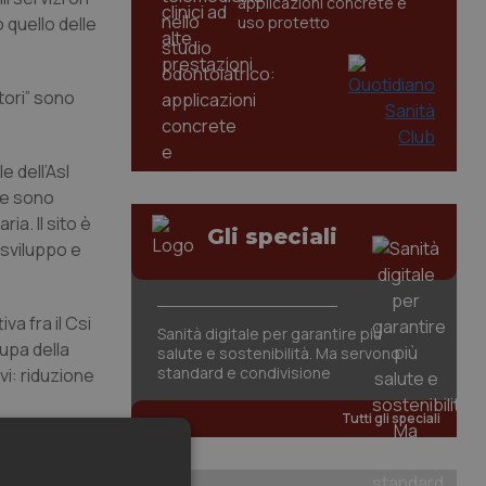
applicazioni concrete e
 quello delle
uso protetto
atori” sono
e dell’Asl
ne sono
ia. Il sito è
Gli speciali
 sviluppo e
va fra il Csi
Sanità digitale per garantire più
cupa della
salute e sostenibilità. Ma servono
standard e condivisione
vi: riduzione
Tutti gli speciali