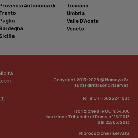
le variabili di
Provincia Autonoma di
Toscana
è un numero
o in cui viene
Trento
Umbria
r il sito, ma un
tato di accesso per
Puglia
Valle D’Aosta
Sardegna
Veneto
a Google Analytics
Sicilia
sione.
 tenere traccia
icità
i Youtube incorporati
tics per mantenere
tore del sito web sta
Copyright 2013-2026 © Homnya Srl
.com
ell'interfaccia di
Tutti i diritti sono riservati
 tenere traccia
om
P.I. e C.F. 13026241003
i Youtube incorporati
tore del sito web sta
ell'interfaccia di
Iscrizione al ROC n.34308
Iscrizione Tribunale di Roma n.115/2013
 tenere traccia
del 22/05/2013
Riproduzione riservata
r la gestione