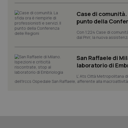
Case di comunità. L
punto della Confer
CookieScriptConse
Con 1.224 Case di comunità a
dal Pnrr, la nuova assistenza
tracking-sites-ironf
tracking-enable
San Raffaele di Mil
laboratorio di Emb
tracking-sites-ironf
session-id
L’ Ats Città Metropolitana d
dell'Irccs Ospedale San Raffaele, afferente alla macroattività 
_ga
PHPSESSID