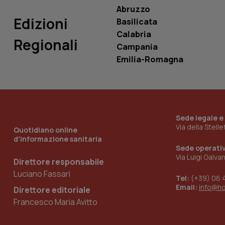
Abruzzo
Edizioni
Basilicata
Calabria
Regionali
Campania
_ga_KM60CM4NPH
Emilia-Romagna
Nome
Nome
VISITOR_INFO1_LIV
Sede legale e
_ga_0VMQEQKQ1N
Via della Stell
Quotidiano online
d'informazione sanitaria
Sede operati
__Secure-YNID
Via Luigi Galva
Direttore responsabile
Luciano Fassari
Tel:
(+39) 06 
Email:
info@h
Direttore editoriale
YSC
Francesco Maria Avitto
__Secure-