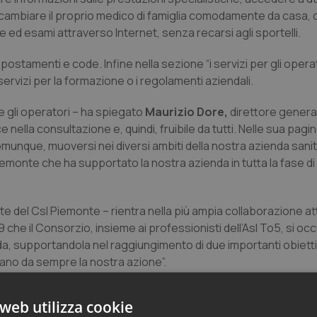
cambiare il proprio medico di famiglia comodamente da casa, o
e ed esami attraverso Internet, senza recarsi agli sportelli.
 spostamenti e code. Infine nella sezione “i servizi per gli oper
servizi per la formazione o i regolamenti aziendali.
i e gli operatori – ha spiegato
Maurizio Dore,
direttore general
ella consultazione e, quindi, fruibile da tutti. Nelle sua pagi
omunque, muoversi nei diversi ambiti della nostra azienda sanitar
Piemonte che ha supportato la nostra azienda in tutta la fase di
e del CsI Piemonte – rientra nella più ampia collaborazione atti
9 che il Consorzio, insieme ai professionisti dell’Asl To5, si oc
nda, supportandola nel raggiungimento di due importanti obietti
ntano da sempre la nostra azione”.
web utilizza cookie