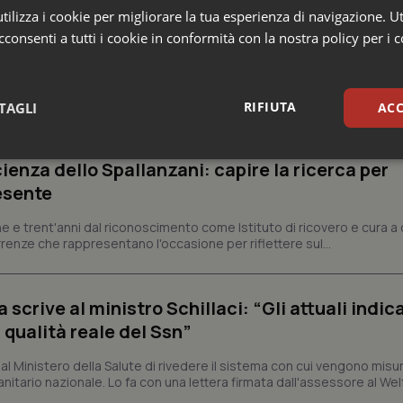
ilizza i cookie per migliorare la tua esperienza di navigazione. Ut
consenti a tutti i cookie in conformità con la nostra policy per i 
e
RIFIUTA
TAGLI
ACC
sari
Statistici
Mar
ienza dello Spallanzani: capire la ricerca per
esente
e e trent'anni dal riconoscimento come Istituto di ricovero e cura a 
rrenze che rappresentano l'occasione per riflettere sul...
Necessari
Statistici
Marketing
crive al ministro Schillaci: “Gli attuali indica
tribuiscono a rendere fruibile il sito web abilitandone funzionalità di base quali la nav
 qualità reale del Ssn”
protette del sito. Il sito web non è in grado di funzionare correttamente senza questi coo
Fornitore
/
Dominio
Scadenza
Descrizione
 Ministero della Salute di rivedere il sistema con cui vengono misur
itario nazionale. Lo fa con una lettera firmata dall'assessore al Welf
METADATA
5 mesi 4
Questo cookie viene utilizzato p
YouTube
settimane
scelte di consenso e privacy dell'
.youtube.com