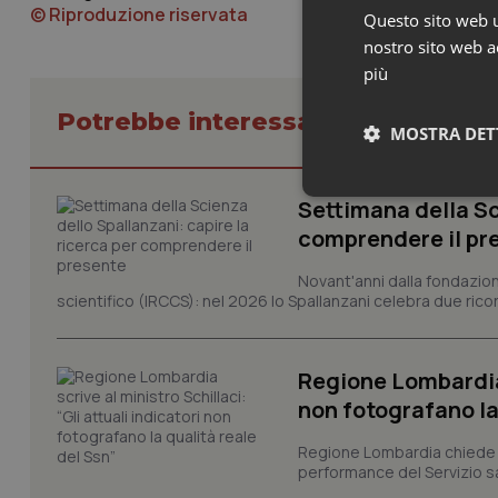
© Riproduzione riservata
Questo sito web ut
nostro sito web ac
più
Potrebbe interessarti in Piemont
MOSTRA DET
Neces
Settimana della Sc
comprendere il pr
Novant'anni dalla fondazion
scientifico (IRCCS): nel 2026 lo Spallanzani celebra due rico
Regione Lombardia s
I cookie necessari con
non fotografano la
e l'accesso alle aree 
Nome
Regione Lombardia chiede al
performance del Servizio san
VISITOR_PRIVACY_