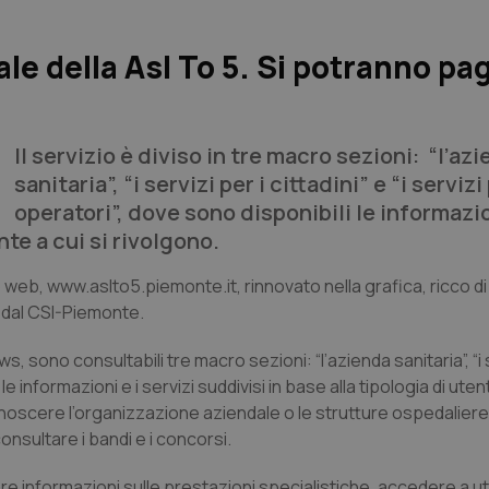
le della Asl To 5. Si potranno pa
Il servizio è diviso in tre macro sezioni: “l’az
sanitaria”, “i servizi per i cittadini” e “i servizi
operatori”, dove sono disponibili le informazio
nte a cui si rivolgono.
to web, www.aslto5.piemonte.it, rinnovato nella grafica, ricco d
o dal CSI-Piemonte.
s, sono consultabili tre macro sezioni: “l’azienda sanitaria”, “i s
 le informazioni e i servizi suddivisi in base alla tipologia di utent
onoscere l’organizzazione aziendale o le strutture ospedaliere d
nsultare i bandi e i concorsi.
vare informazioni sulle prestazioni specialistiche, accedere a uti