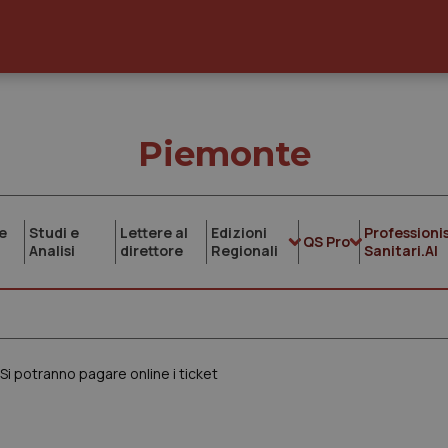
Piemonte
e
Studi e
Lettere al
Edizioni
Professionis
QS Pro
Analisi
direttore
Regionali
Sanitari.AI
 Si potranno pagare online i ticket