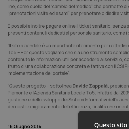
line, come quello del “cambio del medico” che permette di 
“prenotazioni visite ed esami” per prenotare o disdire visit
È possibile inoltre pagare on line il ticket sanitario, senza
presenti contenuti dedicati al personale sanitario, come i 
“Il sito aziendale è un importante riferimento per i cittadin
To5 – Per questo vogliamo che sia uno strumento semplice n
contenute le informazioni utili per accedere ai servizi o, c
frutto di una collaborazione concreta e fattiva con il CSI 
implementazione del portale”.
“Questo progetto – sottolinea
Davide Zappalà,
president
Piemonte e l’Azienda Sanitaria Locale To5. Infatti è dal 200
gestione e dello sviluppo dei Sistemi Informativi dell’azie
dei costi e miglioramento dell’efficienza, finalità che orie
Questo sito 
16 Giugno 2014