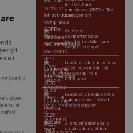
infrastrutture,
compliance, GDPR e Risk
management
gare
Gestione
dell'Ipertensione
ienda
resistente: dalle Linee
Guida alle terapie
 per gli
innovative
ni e i
Leadership Infermieristica
2026: nuovi modelli di
responsabilità e
i contenuti e
autonomia
Leadership Medica 2026:
ervizi per i
guidare team clinici ad
e a cui si
alte prestazioni
all’Asl,
AI e telemedicina nello
studio odontoiatrico:
li servizi on