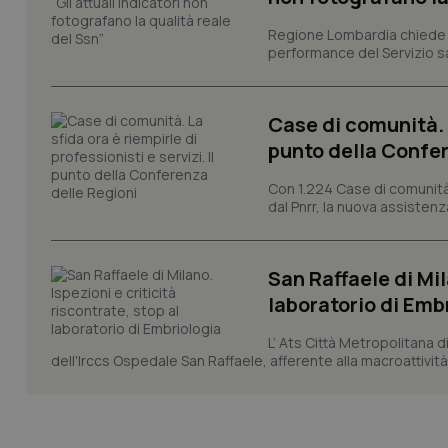
Regione Lombardia chiede al
tracking-sites-ironf
performance del Servizio san
session-id
_ga
Case di comunità. L
punto della Confer
Con 1.224 Case di comunità a
dal Pnrr, la nuova assistenza
PHPSESSID
San Raffaele di Mil
laboratorio di Emb
L’ Ats Città Metropolitana d
dell'Irccs Ospedale San Raffaele, afferente alla macroattività 
_ga_KM60CM4NPH