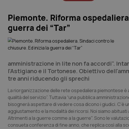
Piemonte. Riforma ospedaliera. 
guerra dei “Tar”
amministrazione in lite non fa accordi". Intan
l'Astigiano e il Tortonese. Obiettivo dell'a
tre anni riducendo gli sprechi
La riorganizzazione delle rete ospedaliera piemontese è a
qualità del servizio”. Tuttavia “una pubblica amministrazione 
bisognerà aspettare di vedere cosa dicono i giudici. C’è u
aggiustamento e la modalità dei ricorsi. Noi siamo abituati a
Altrimenti
a la guerre comme a la guerre
". Sono le valuta
consueta conferenza di fine anno, che replica così alla scel