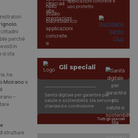
applicazioni concrete e
uso protetto
nistratori
rignolo
,
cittadini
ibile perché
visti in
 si sta
Gli speciali
ia, ha
io Moirano
e
di
Sanità digitale per garantire più
oirano –
salute e sostenibilità. Ma servono
stare
standard e condivisione
Tutti gli speciali
le
di strutture