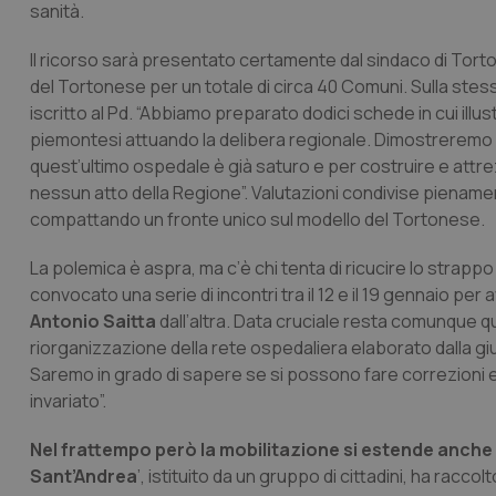
sanità.
Il ricorso sarà presentato certamente dal sindaco di Tort
del Tortonese per un totale di circa 40 Comuni. Sulla stess
iscritto al Pd. “Abbiamo preparato dodici schede in cui illu
piemontesi attuando la delibera regionale. Dimostreremo ch
quest’ultimo ospedale è già saturo e per costruire e attrez
nessun atto della Regione”. Valutazioni condivise pienament
compattando un fronte unico sul modello del Tortonese.
La polemica è aspra, ma c’è chi tenta di ricucire lo strapp
convocato una serie di incontri tra il 12 e il 19 gennaio per 
Antonio Saitta
dall’altra. Data cruciale resta comunque qu
riorganizzazione della rete ospedaliera elaborato dalla gi
Saremo in grado di sapere se si possono fare correzioni e
invariato”.
Nel frattempo però la mobilitazione si estende anche a
Sant’Andrea
’, istituito da un gruppo di cittadini, ha racco