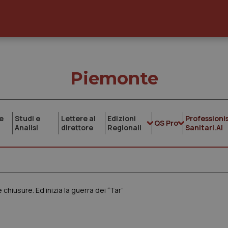
Piemonte
e
Studi e
Lettere al
Edizioni
Professionis
QS Pro
Analisi
direttore
Regionali
Sanitari.AI
chiusure. Ed inizia la guerra dei “Tar”