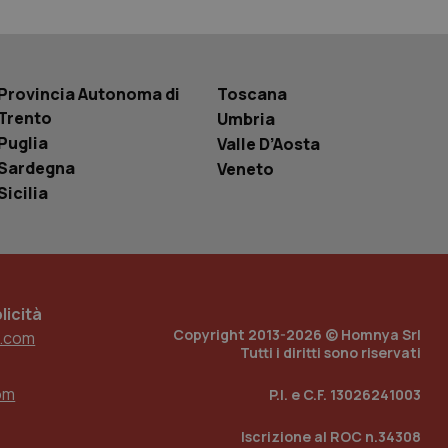
 tenere traccia
i Youtube incorporati
tics per mantenere
tore del sito web sta
ell'interfaccia di
Provincia Autonoma di
Toscana
Trento
Umbria
 tenere traccia
i Youtube incorporati
Puglia
Valle D’Aosta
tore del sito web sta
ell'interfaccia di
Sardegna
Veneto
Sicilia
 tenere traccia
r la gestione
one dell’esperienza
e per abilitare il
icità
loggato con identity
Copyright 2013-2026 © Homnya Srl
.com
Tutti i diritti sono riservati
om
P.I. e C.F. 13026241003
Iscrizione al ROC n.34308