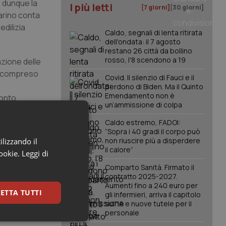
o dunque la
I più letti
[7 giorni]
[30 giorni]
arino conta
edilizia
Caldo, segnali di lenta ritirata
dell'ondata: il 7 agosto
restano 26 città da bollino
rosso, l'8 scendono a 19
azione delle
za compreso
Covid. Il silenzio di Fauci e il
perdono di Biden. Ma il Quinto
Emendamento non è
ronto
un’ammissione di colpa
 II livello,
Caldo estremo, FADOI:
“Sopra i 40 gradi il corpo può
non riuscire più a disperdere
ilizzando il
itanti,
il calore”
cookie.
Leggi di
à sanitaria
Comparto Sanità. Firmato il
0%,
contratto 2025-2027.
Aumenti fino a 240 euro per
ETTA TUTTI
gli infermieri, arriva il capitolo
sull'IA e nuove tutele per il
personale
keting