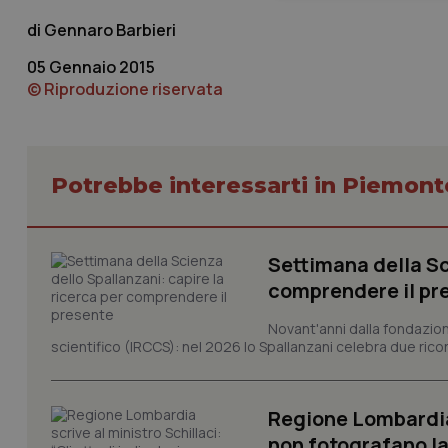
Gennaro Barbieri
05 Gennaio 2015
© Riproduzione riservata
I cookie necessari con
Potrebbe interessarti in Piemont
e l'accesso alle aree 
Nome
VISITOR_PRIVACY_
Settimana della Sc
comprendere il pr
Novant'anni dalla fondazion
scientifico (IRCCS): nel 2026 lo Spallanzani celebra due rico
CookieScriptConse
Regione Lombardia s
tracking-sites-ironf
non fotografano la
tracking-enable