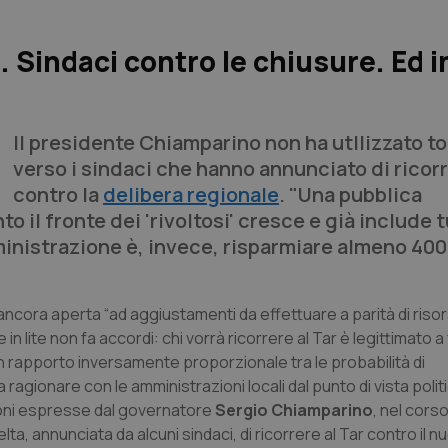
Sindaci contro le chiusure. Ed in
Il presidente Chiamparino non ha utllizzato to
verso i sindaci che hanno annunciato di ricorr
contro la
delibera regionale
. "Una pubblica
to il fronte dei 'rivoltosi' cresce e già include 
mministrazione è, invece, risparmiare almeno 400
ncora aperta “ad aggiustamenti da effettuare a parità di risor
in lite non fa accordi: chi vorrà ricorrere al Tar è legittimato a
n rapporto inversamente proporzionale tra le probabilità di
 ragionare con le amministrazioni locali dal punto di vista polit
zioni espresse dal governatore
Sergio Chiamparino
, nel corso
ta, annunciata da alcuni sindaci, di ricorrere al Tar contro il 