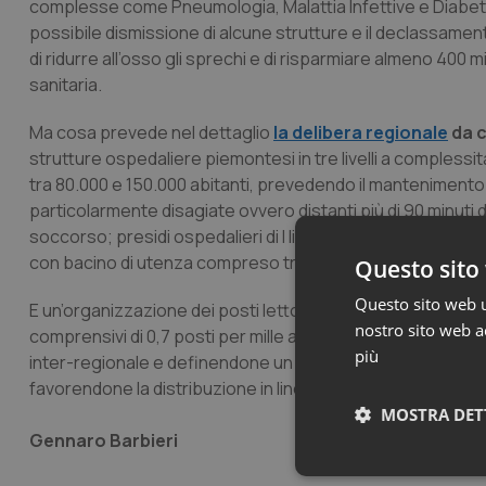
complesse come Pneumologia, Malattia Infettive e Diabetolog
possibile dismissione di alcune strutture e il declassamen
di ridurre all’osso gli sprechi e di risparmiare almeno 400 mi
sanitaria.
Ma cosa prevede nel dettaglio
la delibera regionale
da c
strutture ospedaliere piemontesi in tre livelli a compless
tra 80.000 e 150.000 abitanti, prevedendo il mantenimento 
particolarmente disagiate ovvero distanti più di 90 minuti d
soccorso; presidi ospedalieri di I livello, con bacino di uten
con bacino di utenza compreso tra 600.000 e 1.200.000 abi
Questo sito 
Questo sito web ut
E un’organizzazione dei posti letto con una dotazione ospeda
nostro sito web ac
comprensivi di 0,7 posti per mille abitanti per la riabilita
più
inter-regionale e definendone un parziale recupero nel pe
favorendone la distribuzione in linea con il fabbisogno per
MOSTRA DET
Gennaro Barbieri
Neces