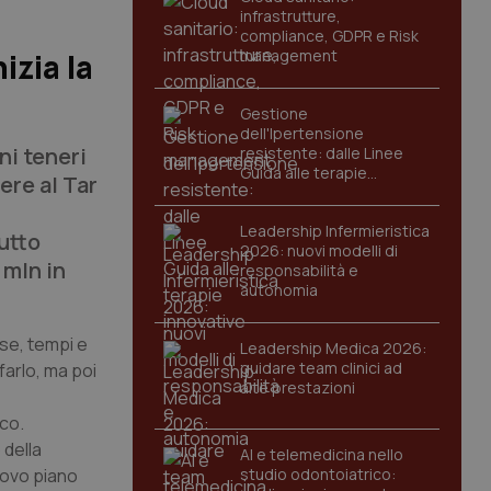
infrastrutture,
compliance, GDPR e Risk
management
izia la
Gestione
dell'Ipertensione
ni teneri
resistente: dalle Linee
Guida alle terapie
ere al Tar
innovative
Leadership Infermieristica
tutto
2026: nuovi modelli di
 mln in
responsabilità e
autonomia
se, tempi e
Leadership Medica 2026:
guidare team clinici ad
 farlo, ma poi
alte prestazioni
ico.
 della
AI e telemedicina nello
nuovo piano
studio odontoiatrico: