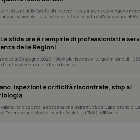
2 giorni
 Ministero della Salute di rivedere il sistema con cui vengono misur
ish-
www.quotidianosanita.it
4
Questo cookie è impostato dall'a
itario nazionale. Lo fa con una lettera firmata dall'assessore al Welf
settimane
assegnare un identificatore generi
2 giorni
1 anno 1
Questo nome di cookie è associa
Google LLC
mese
Universal Analytics, che è un a
.quotidianosanita.it
a sfida ora è riempirle di professionisti e serviz
significativo del servizio di ana
utilizzato da Google. Questo cook
enza delle Regioni
per distinguere utenti unici as
generato in modo casuale come i
cliente. È incluso in ogni richiest
ttive al 30 giugno 2026, 186 in più rispetto al target minimo di 1.038
sito e utilizzato per calcolare i dat
 territoriale entra nella fase decisiva:...
sessioni e campagne per i rapporti 
Sessione
Cookie generato da applicazioni 
PHP.net
linguaggio PHP. Si tratta di un id
www.quotidianosanita.it
generico utilizzato per mantenere 
ano. Ispezioni e criticità riscontrate, stop al
sessione utente. Normalmente 
generato in modo casuale, il mod
riologia
utilizzato può essere specifico pe
buon esempio è mantenere uno s
un utente tra le pagine.
i Milano ha disposto la sospensione dell'attività del Laboratorio di E
di Procreazione Medicalmente Assistita (PMA) di III livello,...
.quotidianosanita.it
1 anno 1
Questo cookie viene utilizzato d
mese
per mantenere lo stato della ses