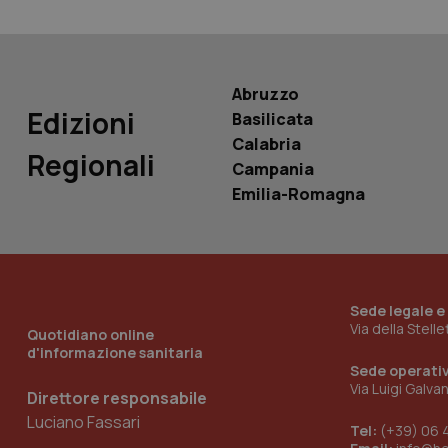
Nome
Nome
VISITOR_INFO1_LIV
_ga_0VMQEQKQ1N
Abruzzo
Edizioni
Basilicata
__Secure-YNID
Calabria
Regionali
Campania
Emilia-Romagna
YSC
__Secure-
ROLLOUT_TOKEN
tracking-sites-
Sede legale e
ironfish-tracking-
Via della Stell
Quotidiano online
named-enable
d'informazione sanitaria
Sede operati
Via Luigi Galva
Direttore responsabile
Luciano Fassari
Tel:
(+39) 06 