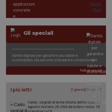
Gli speciali
CookieScriptConsent
5 mesi
CookieScript
settim
www.quotidianosanita.it
Sanità digitale per garantire più salute e
sostenibilità. Ma servono standard e condivisione
Tutti gli speciali
I più letti
[7 giorni]
[30 giorni]
Caldo, segnali di lenta ritirata dell'ondata: il 7
tracking-sites-ironfish-
www.quotidianosanita.it
4
agosto restano 26 città da bollino rosso, l'8
tracking-enable
settim
scendono a 19