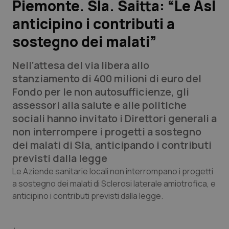
Piemonte. Sla. Saitta: “Le Asl
anticipino i contributi a
Scienza e Farmaci
sostegno dei malati”
Studi e Analisi
Nell’attesa del via libera allo
Lettere al direttore
stanziamento di 400 milioni di euro del
Fondo per le non autosufficienze, gli
Edizioni Regionali
assessori alla salute e alle politiche
sociali hanno invitato i Direttori generali a
QS Pro
non interrompere i progetti a sostegno
dei malati di Sla, anticipando i contributi
Professionisti Sanitari.AI
previsti dalla legge
Le Aziende sanitarie locali non interrompano i progetti
Abruzzo
QS Pro Gold
a sostegno dei malati di Sclerosi laterale amiotrofica, e
anticipino i contributi previsti dalla legge.
QS Club
Newsletter
Basilicata
Artrite & artrosi