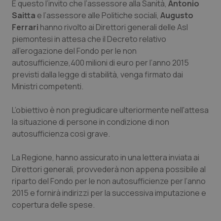
È questo l’invito che l’assessore alla Sanità,
Antonio
Calabria
Asma & BPCO
Saitta
e l’assessore alle Politiche sociali,
Augusto
Ferrari
hanno rivolto ai Direttori generali delle Asl
Campania
Car-T
piemontesi in attesa che il Decreto relativo
all’erogazione del Fondo per le non
Emilia-Romagna
Colesterolo & coronaropatie
autosufficienze,400 milioni di euro per l’anno 2015
previsti dalla legge di stabilità, venga firmato dai
Friuli Venezia Giulia
Dermatite Atopica
Ministri competenti.
Lazio
Diabete & glucometri
L’obiettivo è non pregiudicare ulteriormente nell'attesa
la situazione di persone in condizione di non
autosufficienza così grave.
Liguria
Disturbi dell’umore
La Regione, hanno assicurato in una lettera inviata ai
Lombardia
Dolore
Direttori generali, provvederà non appena possibile al
riparto del Fondo per le non autosufficienze per l’anno
Marche
Donna & Salute
2015 e fornirà indirizzi per la successiva imputazione e
copertura delle spese.
Molise
Epatiti