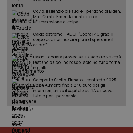
2 gior
Covid. Il silenzio di Fauci e il perdono di Biden.
Ma il Quinto Emendamento non è
un’ammissione di colpa
tracking-sites-ironfish-
www.quotidianosanita.it
4
session-id
settim
Caldo estremo, FADOI: “Sopra i 40 gradi il
2 gior
corpo può non riuscire più a disperdere il
calore”
Caldo, l’ondata prosegue. Il 7 agosto 26 città
_ga
1 anno
Google LLC
restano da bollino rosso, solo Bolzano torna
mes
.quotidianosanita.it
in giallo
Comparto Sanità. Firmato il contratto 2025-
2027. Aumenti fino a 240 euro per gli
infermieri, arriva il capitolo sull'IA e nuove
tutele per il personale