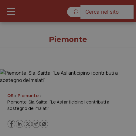
Domenica 9 Agosto 2026
Piemonte
Piemonte
Cronache
QS
»
Piemonte
»
Piemonte. Sla. Saitta: “Le Asl anticipino i contributi a
Governo e Parlamento
sostegno dei malati”
Regioni e Asl
Lavoro e Professioni