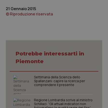
Piemonte
HIV
21 Gennaio 2015
© Riproduzione riservata
Provincia Autonoma di Bolzano
Infezioni & Febbre
Provincia Autonoma di Trento
Ipertensione & Scompenso
Puglia
Malattie rare
Potrebbe interessarti in
Sardegna
Malattia di Crohn & Rettocolite Ulcerosa
Piemonte
Sicilia
Neuroscienze & patologie neurodegenerative
Settimana della Scienza dello
Spallanzani: capire la ricerca per
Toscana
Obesità
comprendere il presente
Umbria
Oftalmologia
Regione Lombardia scrive al ministro
Schillaci: “Gli attuali indicatori non
fotografano la qualità reale del Ssn”