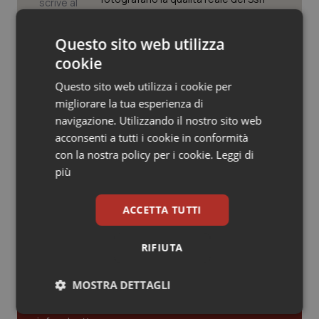
Valle D’Aosta
Oncodermatologia
Veneto
Oncoematologia
Questo sito web utilizza
Case di comunità. La sfida ora è
riempirle di professionisti e servizi. Il
cookie
punto della Conferenza delle Regioni
Oncologia & Nutrizione
Questo sito web utilizza i cookie per
migliorare la tua esperienza di
Psoriasi & pelle
San Raffaele di Milano. Ispezioni e
navigazione. Utilizzando il nostro sito web
criticità riscontrate, stop al
laboratorio di Embriologia
acconsenti a tutti i cookie in conformità
Quotidiano Cardiologia
con la nostra policy per i cookie.
Leggi di
più
Quotidiano Chirurgia
ACCETTA TUTTI
Quotidiano Oncologia
Ultime analisi e review da QS Pro
Gold
RIFIUTA
Quotidiano Pediatria
Cloud sanitario: infrastrutture,
MOSTRA DETTAGLI
Rene & patologie urogenitali
compliance, GDPR e Risk management
Necessari
Statistici
Marketing