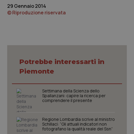
Calabria
Asma & BPCO
29 Gennaio 2014
© Riproduzione riservata
Campania
Car-T
Emilia-Romagna
Colesterolo & coronaropatie
Friuli Venezia Giulia
Dermatite Atopica
Potrebbe interessarti in
Lazio
Diabete & glucometri
Piemonte
Liguria
Disturbi dell’umore
Settimana della Scienza dello
Spallanzani: capire la ricerca per
Lombardia
Dolore
comprendere il presente
Marche
Donna & Salute
Regione Lombardia scrive al ministro
Schillaci: “Gli attuali indicatori non
Molise
Epatiti
fotografano la qualità reale del Ssn”