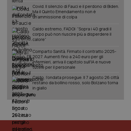
Covid. Il silenzio di Fauci e il perdono di Biden.
Ma il Quinto Emendamento non è
un’ammissione di colpa
Caldo estremo, FADOI: “Sopra i 40 gradi il
corpo può non riuscire più a disperdere il
calore”
Comparto Sanità. Firmato il contratto 2025-
tracking-sites-ironfish-
www.quotidianosanita.it
4
2027. Aumenti fino a 240 euro per gli
tracking-enable
settim
infermieri, arriva il capitolo sull'IA e nuove
2 gior
tutele per il personale
Caldo, l’ondata prosegue. Il 7 agosto 26 città
restano da bollino rosso, solo Bolzano torna
in giallo
tracking-sites-ironfish-
www.quotidianosanita.it
4
session-id
settim
2 gior
_ga
1 anno
Google LLC
mes
.quotidianosanita.it