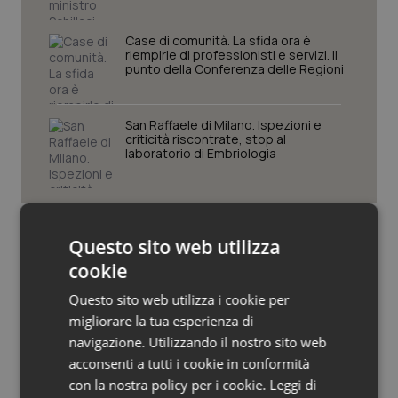
Piemonte
HIV
Case di comunità. La sfida ora è
riempirle di professionisti e servizi. Il
punto della Conferenza delle Regioni
Provincia Autonoma di Bolzano
Infezioni & Febbre
Provincia Autonoma di Trento
Ipertensione & Scompenso
San Raffaele di Milano. Ispezioni e
criticità riscontrate, stop al
laboratorio di Embriologia
Puglia
Malattie rare
Sardegna
Malattia di Crohn & Rettocolite Ulcerosa
Questo sito web utilizza
Sicilia
Neuroscienze & patologie neurodegenerative
cookie
Ultime analisi e review da QS Pro
Gold
Questo sito web utilizza i cookie per
Toscana
Obesità
migliorare la tua esperienza di
Cloud sanitario: infrastrutture,
navigazione. Utilizzando il nostro sito web
Umbria
Oftalmologia
compliance, GDPR e Risk management
acconsenti a tutti i cookie in conformità
con la nostra policy per i cookie.
Leggi di