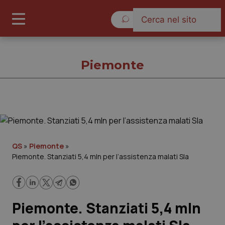
Sabato 8 Agosto 2026
Piemonte
Piemonte
Cronache
QS
»
Piemonte
»
Piemonte. Stanziati 5,4 mln per l’assistenza malati Sla
Governo e Parlamento
Regioni e Asl
Piemonte. Stanziati 5,4 mln
Lavoro e Professioni