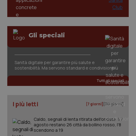
funzionare correttamente senza questi cookie.
Salute orale & impianti
Nome
Fornitore
/
Dominio
Scaden
VISITOR_PRIVACY_METADATA
5 mesi
YouTube
Sangue & coagulazione
settim
.youtube.com
Gli speciali
Tiroide
Tumore al seno
Sanità digitale per garantire più salute e
sostenibilità. Ma servono standard e condivisione
Tumore ovarico
Tutti gli speciali
Tumori del Polmone & Testa Collo
Tumori gastrointestinali
I più letti
[7 giorni]
[30 giorni]
Ulcera & Reflusso
CookieScriptConsent
5 mesi
CookieScript
Caldo, segnali di lenta ritirata dell'ondata: il 7
settim
www.quotidianosanita.it
agosto restano 26 città da bollino rosso, l'8
scendono a 19
Vaccini