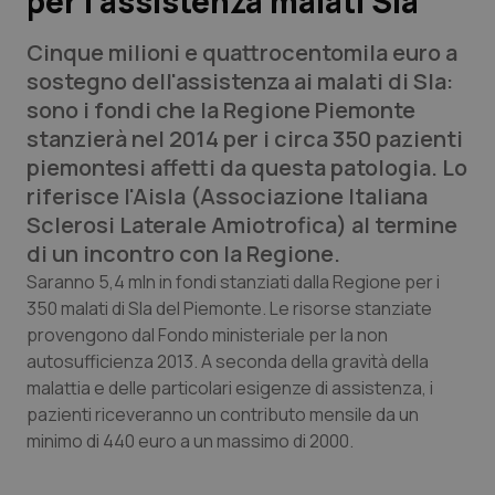
per l’assistenza malati Sla
Cinque milioni e quattrocentomila euro a
Scienza e Farmaci
sostegno dell'assistenza ai malati di Sla:
sono i fondi che la Regione Piemonte
Studi e Analisi
stanzierà nel 2014 per i circa 350 pazienti
piemontesi affetti da questa patologia. Lo
Lettere al direttore
riferisce l'Aisla (Associazione Italiana
Sclerosi Laterale Amiotrofica) al termine
Edizioni Regionali
di un incontro con la Regione.
QS Pro
Saranno 5,4 mln in fondi stanziati dalla Regione per i
350 malati di Sla del Piemonte. Le risorse stanziate
provengono dal Fondo ministeriale per la non
Professionisti Sanitari.AI
autosufficienza 2013. A seconda della gravità della
malattia e delle particolari esigenze di assistenza, i
Abruzzo
QS Pro Gold
pazienti riceveranno un contributo mensile da un
minimo di 440 euro a un massimo di 2000.
QS Club
Newsletter
Basilicata
Artrite & artrosi