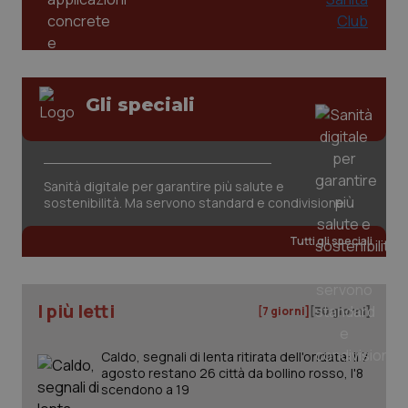
PHPSESSID
Sessio
PHP.net
www.quotidianosanita.it
Gli speciali
Sanità digitale per garantire più salute e
sostenibilità. Ma servono standard e condivisione
Tutti gli speciali
I più letti
[7 giorni]
[30 giorni]
Caldo, segnali di lenta ritirata dell'ondata: il 7
_ga_KM60CM4NPH
.quotidianosanita.it
1 anno
mes
agosto restano 26 città da bollino rosso, l'8
scendono a 19