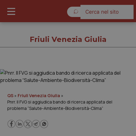
Domenica 9 Agosto 2026
Friuli Venezia Giulia
Friuli Venezia Giulia
Cronache
QS
»
Friuli Venezia Giulia
»
Pnrr. Il FVG si aggiudica bando di ricerca applicata del
Governo e Parlamento
problema “Salute-Ambiente-Biodiversità-Clima”
Regioni e Asl
Lavoro e Professioni