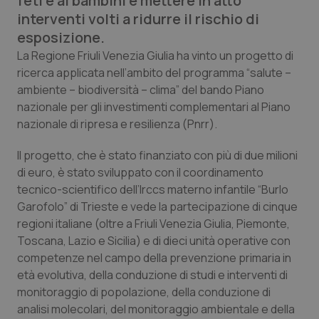
feti e ai bambini e mettere in atto
Calabria
Asma & BPCO
interventi volti a ridurre il rischio di
esposizione.
Campania
Car-T
La Regione Friuli Venezia Giulia ha vinto un progetto di
ricerca applicata nell’ambito del programma “salute –
Emilia-Romagna
Colesterolo & coronaropatie
ambiente – biodiversità – clima” del bando Piano
nazionale per gli investimenti complementari al Piano
Friuli Venezia Giulia
Dermatite Atopica
nazionale di ripresa e resilienza (Pnrr).
Il progetto, che è stato finanziato con più di due milioni
Lazio
Diabete & glucometri
di euro, è stato sviluppato con il coordinamento
tecnico-scientifico dell’Irccs materno infantile “Burlo
Liguria
Disturbi dell’umore
Garofolo” di Trieste e vede la partecipazione di cinque
regioni italiane (oltre a Friuli Venezia Giulia, Piemonte,
Lombardia
Dolore
Toscana, Lazio e Sicilia) e di dieci unità operative con
competenze nel campo della prevenzione primaria in
Marche
Donna & Salute
età evolutiva, della conduzione di studi e interventi di
monitoraggio di popolazione, della conduzione di
Molise
Epatiti
analisi molecolari, del monitoraggio ambientale e della