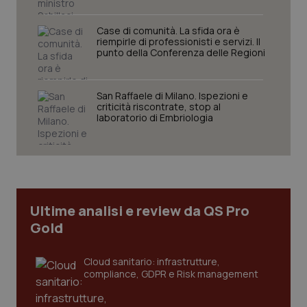
Case di comunità. La sfida ora è
riempirle di professionisti e servizi. Il
punto della Conferenza delle Regioni
San Raffaele di Milano. Ispezioni e
criticità riscontrate, stop al
laboratorio di Embriologia
tracking-sites-ironfish-
www.quotidianosanita.it
4
tracking-enable
settim
2 gior
Ultime analisi e review da QS Pro
tracking-sites-ironfish-
www.quotidianosanita.it
4
session-id
settim
Gold
2 gior
Cloud sanitario: infrastrutture,
compliance, GDPR e Risk management
_ga
1 anno
Google LLC
mes
.quotidianosanita.it