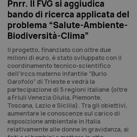
Pnrr. Il FVG si aggiudica
bando di ricerca applicata del
Scienza e Farmaci
problema “Salute-Ambiente-
Studi e Analisi
Biodiversità-Clima”
Lettere al direttore
Il progetto, finanziato con oltre due
milioni di euro, è stato sviluppato con il
Edizioni Regionali
coordinamento tecnico-scientifico
dell’Irccs materno infantile “Burlo
QS Pro
Garofolo” di Trieste e vedrà la
partecipazione di 5 regioni italiane (oltre
Professionisti Sanitari.AI
a Friuli Venezia Giulia, Piemonte,
Toscana, Lazio e Sicilia). Tra gli obiettivi,
Abruzzo
QS Pro Gold
aumentare le conoscenze sul carico di
esposizione ambientale in Italia
QS Club
Newsletter
Basilicata
Artrite & artrosi
relativamente alle donne in gravidanza, ai