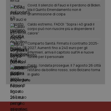
Covid. Il silenzio di Fauci e il perdono di Biden.
Ma il Quinto Emendamento non è
un’ammissione di colpa
Caldo estremo, FADOI: “Sopra i 40 gradi il
corpo può non riuscire più a disperdere il
calore”
Fornitore
/
Nome
Scadenza
Descrizion
Dominio
Nome
Fornitore
/
Dominio
Scadenza
Des
Comparto Sanità. Firmato il contratto 2025-
_ga_0VMQEQKQ1N
.quotidianosanita.it
1 anno 1
Questo
2027. Aumenti fino a 240 euro per gli
mese
cookie
VISITOR_INFO1_LIVE
5 mesi 4
Que
Google LLC
viene
infermieri, arriva il capitolo sull'IA e nuove
settimane
imp
.youtube.com
utilizzato
You
tutele per il personale
da Google
ten
Analytics
pre
Caldo, l’ondata prosegue. Il 7 agosto 26 città
per
del
mantener
restano da bollino rosso, solo Bolzano torna
vid
lo stato
inco
in giallo
della
può
sessione.
det
vis
web
uti
nuo
ver
dell
You