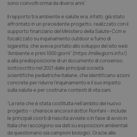
Valle D’Aosta
Oncodermatologia
sono coinvolti ormai da diversi anni”.
Il rapporto tra ambiente e salute era, infatti, già stato
Veneto
Oncoematologia
affrontato in un precedente progetto, realizzato con il
supporto finanziario del Ministero della Salute-Ccm e
Oncologia & Nutrizione
focalizzato su inquinamento outdoor e fumo di
sigaretta, che aveva portato allo sviluppo del sito web
Psoriasi & pelle
“Ambiente e primi 1000 giorni” (https://millegiorni.info/)
a alla predisposizione di un documento di consenso,
Quotidiano Cardiologia
sottoscritto nel 2021 dalle principali società
scientifiche pediatriche italiane, che identificano azioni
Quotidiano Chirurgia
concrete per ridurre l’inquinamento e il suo impatto
sulla salute e per costruire contesti di vita sani.
Quotidiano Oncologia
“La rete che è stata costituita nell’ambito del nuovo
progetto – chiarisce ancora il dottor Ronfani – include
Quotidiano Pediatria
le principali coorti di nascita avviate o in fase di avvio in
Italia che raccolgono sia dati su esposizioni ambientali
Rene & patologie urogenitali
da questionario sia campioni biologici. Grazie alle