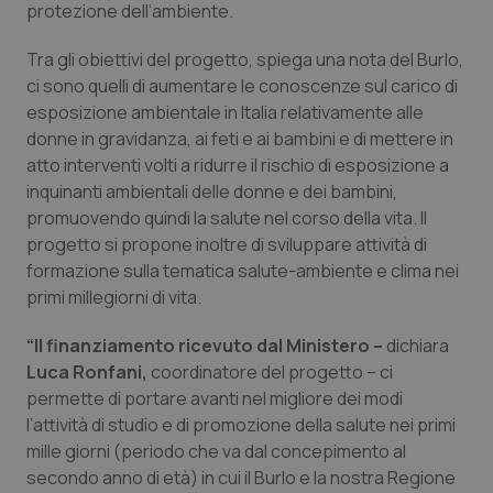
protezione dell’ambiente.
Piemonte
HIV
Tra gli obiettivi del progetto, spiega una nota del Burlo,
ci sono quelli di aumentare le conoscenze sul carico di
Provincia Autonoma di Bolzano
Infezioni & Febbre
esposizione ambientale in Italia relativamente alle
donne in gravidanza, ai feti e ai bambini e di mettere in
Provincia Autonoma di Trento
Ipertensione & Scompenso
atto interventi volti a ridurre il rischio di esposizione a
inquinanti ambientali delle donne e dei bambini,
Puglia
Malattie rare
promuovendo quindi la salute nel corso della vita. Il
progetto si propone inoltre di sviluppare attività di
Sardegna
Malattia di Crohn & Rettocolite Ulcerosa
formazione sulla tematica salute-ambiente e clima nei
primi millegiorni di vita.
Sicilia
Neuroscienze & patologie neurodegenerative
“Il finanziamento ricevuto dal Ministero –
dichiara
Luca Ronfani,
coordinatore del progetto – ci
Toscana
Obesità
permette di portare avanti nel migliore dei modi
l’attività di studio e di promozione della salute nei primi
Umbria
Oftalmologia
mille giorni (periodo che va dal concepimento al
secondo anno di età) in cui il Burlo e la nostra Regione