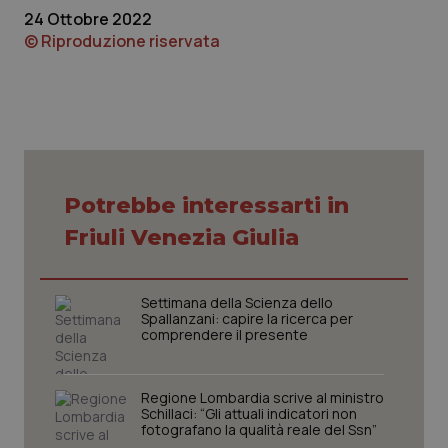
funzionare correttamente senza questi cookie.
24 Ottobre 2022
Nome
Fornitore
/
Dominio
Scaden
© Riproduzione riservata
VISITOR_PRIVACY_METADATA
5 mesi
YouTube
settim
.youtube.com
Potrebbe interessarti in
Friuli Venezia Giulia
Settimana della Scienza dello
Spallanzani: capire la ricerca per
comprendere il presente
CookieScriptConsent
5 mesi
CookieScript
Regione Lombardia scrive al ministro
settim
www.quotidianosanita.it
Schillaci: “Gli attuali indicatori non
fotografano la qualità reale del Ssn”