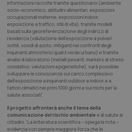
informazioni raccolte tramite questionario (ambiente
Salute orale & impianti
socio-economico, abitudini alimentari, esposizioni
occupazionali materne, esposizioni indoor,
Sangue & coagulazione
esposizione a traffico, stili di vita), tramite modelli
basati sulla georeferenziazione degli indirizzi di
Tiroide
residenza (valutazione dell’esposizione a polveri
sottili, ossidi di azoto, mitiganti nei confronti degli
inquinanti atmosferici quali il verde urbano) e tramite
Tumore al seno
analisi di laboratorio (metalli pesanti, markers di stress
ossidativo, valutazioni epigenetiche), sarà possibile
Tumore ovarico
sviluppare le conoscenze sul carico complessivo
dell’esposizione a inquinanti outdoor e indoor e a
Tumori del Polmone & Testa Collo
fattori climatici nei primi 1000 giorni e sui rischi per la
salute associati”.
Tumori gastrointestinali
Il progetto affronterà anche il tema della
Ulcera & Reflusso
comunicazione del rischio ambientale
e di salute ai
cittadini. “La letteratura scientifica – spiega la nota –
evidenzia con sempre maggiore forza che le
Vaccini