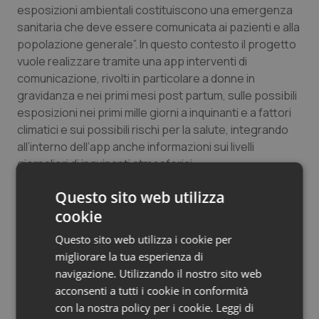
esposizioni ambientali costituiscono una emergenza
sanitaria che deve essere comunicata ai pazienti e alla
popolazione generale”. In questo contesto il progetto
vuole realizzare tramite una app interventi di
comunicazione, rivolti in particolare a donne in
gravidanza e nei primi mesi post partum, sulle possibili
esposizioni nei primi mille giorni a inquinanti e a fattori
climatici e sui possibili rischi per la salute, integrando
all’interno dell’app anche informazioni sui livelli
giornalieri di inquinanti atmosferici.
Secondo quanto spiegato dai ricercatori coinvolti, il
Questo sito web utilizza
progetto promuoverà inoltre iniziative integrate di
cookie
formazione su salute-ambiente e clima nei primi mille
Questo sito web utilizza i cookie per
giorni, sia di carattere metodologico sia di contenuto,
migliorare la tua esperienza di
rivolte a persone in formazione e a operatori del
navigazione. Utilizzando il nostro sito web
sistema sanitario nazionale con formazione a
acconsenti a tutti i cookie in conformità
distanza, attivazione di borse di studio e di ricerca e di
con la nostra policy per i cookie.
Leggi di
borse per la partecipazione a dottorati di ricerca, a