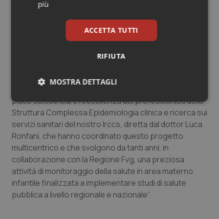
più
master universitari, a corsi monografici nazionali e
internazionali.
ACCETTA TUTTI
Esprimendo la sua soddisfazione
per l’obiettivo
raggiunto, il direttore generale dell’Irccs “Burlo
RIFIUTA
Garofolo”
, Stefano Dorbolò
ha affermato: “Oltre agli
interessanti spunti di riflessione, considerate le
MOSTRA DETTAGLI
rilevanti tematiche sviluppate da questo progetto, mi
piace sottolineare l’eccellenza dei professionisti della
Necessari
Statistici
Marketing
Struttura Complessa Epidemiologia clinica e ricerca sui
servizi sanitari del nostro Irccs, diretta dal dottor Luca
Ronfani, che hanno coordinato questo progetto
multicentrico e che svolgono da tanti anni, in
collaborazione con la Regione Fvg, una preziosa
attività di monitoraggio della salute in area materno
Necessari
Statistici
Marketing
infantile finalizzata a implementare studi di salute
I cookie necessari contribuiscono a rendere fruibile il
pubblica a livello regionale e nazionale”.
sito web abilitandone funzionalità di base quali la
navigazione sulle pagine e l'accesso alle aree
protette del sito. Il sito web non è in grado di