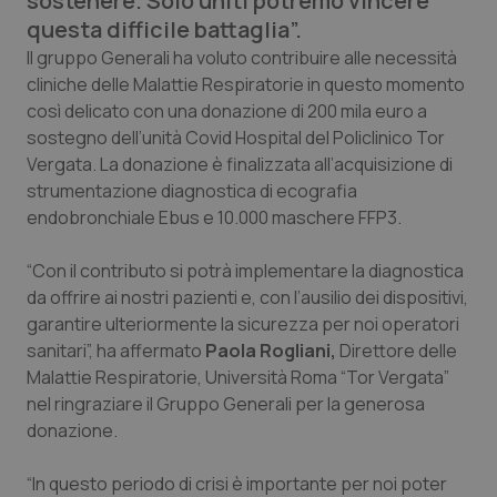
sostenere. Solo uniti potremo vincere
Calabria
Asma & BPCO
questa difficile battaglia”.
Il gruppo Generali ha voluto contribuire alle necessità
Campania
Car-T
cliniche delle Malattie Respiratorie in questo momento
così delicato con una donazione di 200 mila euro a
Emilia-Romagna
Colesterolo & coronaropatie
sostegno dell’unità Covid Hospital del Policlinico Tor
Vergata. La donazione è finalizzata all’acquisizione di
Friuli Venezia Giulia
Dermatite Atopica
strumentazione diagnostica di ecografia
endobronchiale Ebus e 10.000 maschere FFP3.
Lazio
Diabete & glucometri
“Con il contributo si potrà implementare la diagnostica
da offrire ai nostri pazienti e, con l’ausilio dei dispositivi,
Liguria
Disturbi dell’umore
garantire ulteriormente la sicurezza per noi operatori
sanitari”, ha affermato
Paola Rogliani,
Direttore delle
Lombardia
Dolore
Malattie Respiratorie, Università Roma “Tor Vergata”
nel ringraziare il Gruppo Generali per la generosa
Marche
Donna & Salute
donazione.
Molise
Epatiti
“In questo periodo di crisi è importante per noi poter