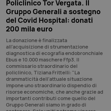
Policlinico Tor Vergata. Il
Gruppo Generali a sostegno
Scienza e Farmaci
del Covid Hospital: donati
Studi e Analisi
200 mila euro
Lettere al direttore
La donazione è finalizzata
all’acquisizione di strumentazione
Edizioni Regionali
diagnostica di ecografia endobronchiale
Ebus e 10.000 maschere Ffp3. Il
QS Pro
commissario straordinario del
policlinico, Tiziana Frittelli: "La
Professionisti Sanitari.AI
drammaticità dell’attuale situazione
impone uno straordinario dispendio di
Abruzzo
QS Pro Gold
risorse economiche, che anche grazie ad
importanti contributi come quello del
QS Club
Newsletter
Basilicata
Artrite & artrosi
Gruppo Generali siamo in grado di