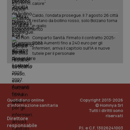
calore”
Caldo, l’ondata prosegue. Il 7 agosto 26 città
restano da bollino rosso, solo Bolzano torna
in giallo
Comparto Sanità. Firmato il contratto 2025-
2027. Aumenti fino a 240 euro per gli
infermieri, arriva il capitolo sull'IA e nuove
tutele per il personale
Quotidiano online
Copyright 2013-2026
d'informazione sanitaria
© Homnya Srl
Tutti i diritti sono
riservati
Direttore
PHPSESSID
Sessio
PHP.net
www.quotidianosanita.it
responsabile
P.I. e C.F. 13026241003