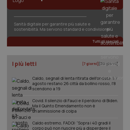
Sanità digitale per garantire più salute e
sostenibilità. Ma servono standard e condivisione
tracking-sites-ironfish-
www.quotidianosanita.it
4
Tutti gli speciali
tracking-enable
settim
2 gior
I più letti
[7 giorni]
[30 giorni]
tracking-sites-ironfish-
www.quotidianosanita.it
4
session-id
settim
Caldo, segnali di lenta ritirata dell'ondata: il 7
2 gior
agosto restano 26 città da bollino rosso, l'8
scendono a 19
Covid. Il silenzio di Fauci e il perdono di Biden.
_ga
1 anno
Google LLC
Ma il Quinto Emendamento non è
mes
.quotidianosanita.it
un’ammissione di colpa
Caldo estremo, FADOI: “Sopra i 40 gradi il
corpo può non riuscire più a disperdere il