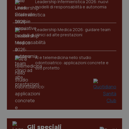
VISITOR_PRIVACY_METADATA
5 mesi
YouTube
Leadership Infermieristica 2026: nuovi
settim
.youtube.com
modelli di responsabilità e autonomia
Leadership Medica 2026: guidare team
clinici ad alte prestazioni
AI e telemedicina nello studio
odontoiatrico: applicazioni concrete e
uso protetto
CookieScriptConsent
5 mesi
CookieScript
settim
www.quotidianosanita.it
Gli speciali