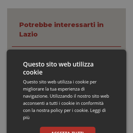
Valle D’Aosta
Oncodermatologia
Veneto
Oncoematologia
Potrebbe interessarti in
Oncologia & Nutrizione
Lazio
Psoriasi & pelle
Settimana della Scienza dello
Spallanzani: capire la ricerca per
Quotidiano Cardiologia
Questo sito web utilizza
comprendere il presente
cookie
Quotidiano Chirurgia
Questo sito web utilizza i cookie per
Regione Lombardia scrive al ministro
Schillaci: “Gli attuali indicatori non
migliorare la tua esperienza di
fotografano la qualità reale del Ssn”
Quotidiano Oncologia
navigazione. Utilizzando il nostro sito web
acconsenti a tutti i cookie in conformità
Quotidiano Pediatria
con la nostra policy per i cookie.
Case di comunità. La sfida ora è
Leggi di
riempirle di professionisti e servizi. Il
più
punto della Conferenza delle Regioni
Rene & patologie urogenitali