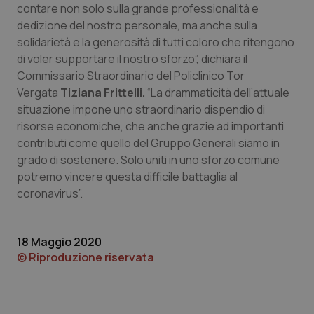
contare non solo sulla grande professionalità e
Piemonte
HIV
dedizione del nostro personale, ma anche sulla
solidarietà e la generosità di tutti coloro che ritengono
di voler supportare il nostro sforzo”, dichiara il
Provincia Autonoma di Bolzano
Infezioni & Febbre
Commissario Straordinario del Policlinico Tor
Vergata
Tiziana Frittelli.
“La drammaticità dell’attuale
Provincia Autonoma di Trento
Ipertensione & Scompenso
situazione impone uno straordinario dispendio di
risorse economiche, che anche grazie ad importanti
Puglia
Malattie rare
contributi come quello del Gruppo Generali siamo in
grado di sostenere. Solo uniti in uno sforzo comune
Sardegna
Malattia di Crohn & Rettocolite Ulcerosa
potremo vincere questa difficile battaglia al
coronavirus”.
Sicilia
Neuroscienze & patologie neurodegenerative
18 Maggio 2020
Toscana
Obesità
© Riproduzione riservata
Umbria
Oftalmologia