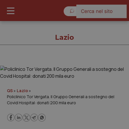
Domenica 9 Agosto 2026
Lazio
Lazio
Cronache
QS
»
Lazio
»
Policlinico Tor Vergata. Il Gruppo Generali a sostegno del
Governo e Parlamento
Covid Hospital: donati 200 mila euro
Regioni e Asl
Lavoro e Professioni