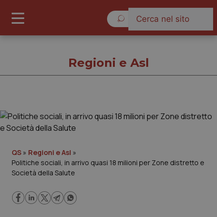
Giovedì 6 Agosto 2026
Regioni e Asl
Regioni e Asl
Cronache
QS
»
Regioni e Asl
»
Politiche sociali, in arrivo quasi 18 milioni per Zone distretto e
Governo e Parlamento
Società della Salute
Regioni e Asl
Lavoro e Professioni