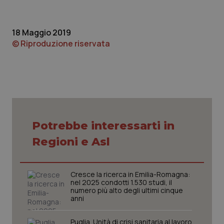
Piemonte
HIV
18 Maggio 2019
Provincia Autonoma di Bolzano
Infezioni & Febbre
© Riproduzione riservata
Provincia Autonoma di Trento
Ipertensione & Scompenso
Puglia
Malattie rare
Sardegna
Malattia di Crohn & Rettocolite Ulcerosa
Potrebbe interessarti in
Regioni e Asl
Sicilia
Neuroscienze & patologie neurodegenerative
Toscana
Obesità
Cresce la ricerca in Emilia-Romagna:
nel 2025 condotti 1.530 studi, il
numero più alto degli ultimi cinque
Umbria
Oftalmologia
anni
Puglia. Unità di crisi sanitaria al lavoro,