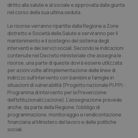
Calabria
Asma & BPCO
diritto alla salute e al sociale e approvata dalla giunta
nel corso della sua ultima seduta.
Campania
Car-T
Le risorse verranno ripartite dalla Regione a Zone
distretto e Società della Salute e serviranno per il
Emilia-Romagna
Colesterolo & coronaropatie
mantenimento e il sostegno del sistema degli
interventi e dei servizi sociali. Secondo le indicazioni
Friuli Venezia Giulia
Dermatite Atopica
contenute nel Decreto ministeriale che assegna le
risorse, una parte di queste dovrà essere utilizzata
Lazio
Diabete & glucometri
per azioni volte all'implementazione delle linee di
indirizzo sull'intervento con bambini e famiglie in
Liguria
Disturbi dell’umore
situazioni di vulnerabilità (Progetto nazionale P.I.P.P.I.:
Programma di Intervento per la Prevenzione
dell'Istituzionalizzazione). L'assegnazione prevede
Lombardia
Dolore
anche, da parte della Regione, l'obbligo di
programmazione, monitoraggio e rendicontazione
Marche
Donna & Salute
finanziaria al Ministero del lavoro e delle politiche
sociali.
Molise
Epatiti