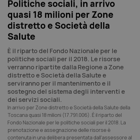
Politiche sociali, in arrivo
quasi 18 milioni per Zone
Scienza e Farmaci
distretto e Società della
Studi e Analisi
Salute
Lettere al direttore
È il riparto del Fondo Nazionale per le
politiche sociali per il 2018. Le risorse
Edizioni Regionali
verranno ripartite dalla Regione a Zone
distretto e Società della Salute e
QS Pro
serviranno per il mantenimento e il
sostegno del sistema degli interventi e
Professionisti Sanitari.AI
dei servizi sociali.
In arrivo per Zone distretto e Società della Salute della
Abruzzo
QS Pro Gold
Toscana quasi 18 milioni (17.791.006). È il riparto del
Fondo Nazionale per le politiche sociali per il 2018. La
QS Club
Newsletter
Basilicata
Artrite & artrosi
prenotazione e assegnazione delle risorse è
contenuta in una delibera presentata dall'assessore al