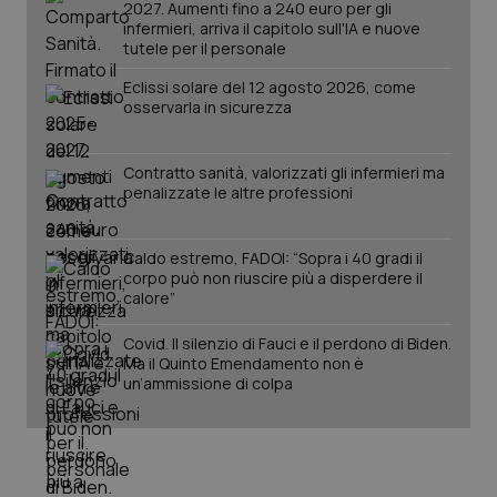
tracking-enable
settim
2027. Aumenti fino a 240 euro per gli
2 gior
infermieri, arriva il capitolo sull'IA e nuove
tutele per il personale
Eclissi solare del 12 agosto 2026, come
osservarla in sicurezza
tracking-sites-ironfish-
www.quotidianosanita.it
4
session-id
settim
2 gior
Contratto sanità, valorizzati gli infermieri ma
penalizzate le altre professioni
_ga
1 anno
Google LLC
mes
Caldo estremo, FADOI: “Sopra i 40 gradi il
.quotidianosanita.it
corpo può non riuscire più a disperdere il
calore”
Covid. Il silenzio di Fauci e il perdono di Biden.
Ma il Quinto Emendamento non è
un’ammissione di colpa