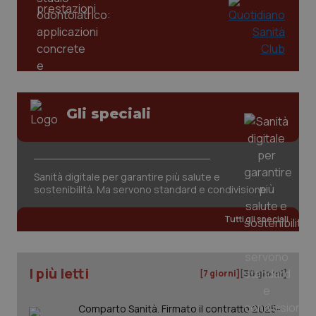
Gli speciali
CookieScriptConsent
5 mesi
CookieScript
settim
www.quotidianosanita.it
Sanità digitale per garantire più salute e
sostenibilità. Ma servono standard e condivisione
Tutti gli speciali
I più letti
[7 giorni]
[30 giorni]
Comparto Sanità. Firmato il contratto 2025-
tracking-sites-ironfish-
www.quotidianosanita.it
4