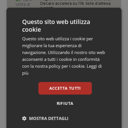
Valle D’Aosta
Oncodermatologia
Decaro accelera su 118, liste d’attesa
e conti
Veneto
Oncoematologia
Questo sito web utilizza
Farmaci. Puglia, dal 3 agosto alert
cookie
Oncologia & Nutrizione
informatico per segnalare l’esistenza
di un equivalente meno costoso
Questo sito web utilizza i cookie per
Psoriasi & pelle
migliorare la tua esperienza di
navigazione. Utilizzando il nostro sito web
Influenza. Dal 1° ottobre al via la
campagna vaccinale 2026/2027 in
acconsenti a tutti i cookie in conformità
Quotidiano Cardiologia
Lombardia
con la nostra policy per i cookie.
Leggi di
più
Quotidiano Chirurgia
ACCETTA TUTTI
Quotidiano Oncologia
Ultime analisi e review da QS Pro
RIFIUTA
Quotidiano Pediatria
Gold
MOSTRA DETTAGLI
Rene & patologie urogenitali
Cloud sanitario: infrastrutture,
compliance, GDPR e Risk management