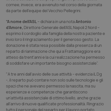
cornee, invece, era avvenuto nel corso della giornata
Piemonte
HIV
da parte dell’equipe del Vecchio Pellegrini.
Provincia Autonoma di Bolzano
Infezioni & Febbre
“A nome dell’ASL
– dichiara in una nota
Antonio
d’Amore,
Direttore Generale dell’ASL Napoli 2 Nord –
esprimo il cordoglio alla famiglia della nostra paziente e
Provincia Autonoma di Trento
Ipertensione & Scompenso
invio loro il ringraziamento per il generoso gesto. La
donazione è stata resa possibile dalla presenza di un
Puglia
Malattie rare
reparto di rianimazione che qui a Frattamaggiore era
atteso da trent’anni e la cui realizzazione ha permesso
Sardegna
Malattia di Crohn & Rettocolite Ulcerosa
di soddisfare un importante bisogno assistenziale”.
Sicilia
Neuroscienze & patologie neurodegenerative
"A tre anni dall’avvio delle sue attività – evidenzia iL Dg
-, il reparto può contare non solo sulle tecnologie e gli
Toscana
Obesità
spazi che ne avevano permesso la nascita, ma su
esperienze e competenze che garantiscono
un’attività assistenziale di ottimo livello, anche grazie
Umbria
Oftalmologia
all’arrivo di nuove qualificate professionalità. Ringrazio
tutto il personale del reparto per il lavoro portato