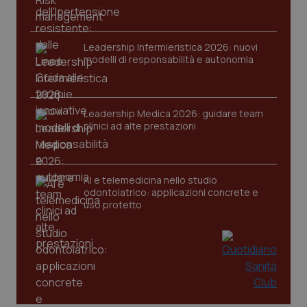
Leadership Infermieristica 2026: nuovi
modelli di responsabilità e autonomia
tracking-sites-ironfish-
www.quotidianosanita.it
4
Leadership Medica 2026: guidare team
tracking-enable
settim
clinici ad alte prestazioni
2 gior
AI e telemedicina nello studio
tracking-sites-ironfish-
www.quotidianosanita.it
4
odontoiatrico: applicazioni concrete e
session-id
settim
uso protetto
2 gior
_ga
1 anno
Google LLC
mes
.quotidianosanita.it