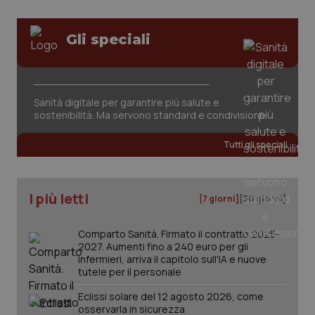
Gli speciali
Sanità digitale per garantire più salute e
sostenibilità. Ma servono standard e condivisione
Tutti gli speciali
I più letti
[7 giorni]
[30 giorni]
Comparto Sanità. Firmato il contratto 2025-
2027. Aumenti fino a 240 euro per gli
infermieri, arriva il capitolo sull'IA e nuove
tutele per il personale
Eclissi solare del 12 agosto 2026, come
osservarla in sicurezza
PHPSESSID
Sessio
PHP.net