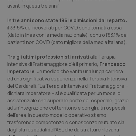
Valle D’Aosta
Oncodermatologia
avanti in questi tre anni”
Veneto
Oncoematologia
In tre anni sono state 186 le dimissioni dal reparto:
il 33,5% dei ricoverati per COVID sono tornati a casa
Oncologia & Nutrizione
(dato in linea con la media nazionale), contro l’83,1% dei
pazienti non COVID (dato migliore della media italiana).
Psoriasi & pelle
Tra gli ultimi professionisti arrivati
alla Terapia
Quotidiano Cardiologia
Intensiva di Frattamaggiore c’è il primario
, Francesco
Imperatore
, un medico che vanta una lunga carriera
ed una significativa esperienza nella Terapia Intensiva
Quotidiano Chirurgia
del Cardarelli. “La Terapia Intensiva di Frattamaggiore –
dichiara Imperatore – si è qualificata per un modello
Quotidiano Oncologia
assistenziale che supera le porte dell’ospedale, grazie
ad un’integrazione col territorio e con gli altri ospedali
Quotidiano Pediatria
dell’area. In questo modello operativo stiamo
trasferendo competenze e conoscenze mutuate sia
Rene & patologie urogenitali
dagli altri ospedali dell’ASL che da strutture rilevanti