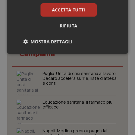
ACCETTA TUTTI
RIFIUTA
MOSTRA DETTAGLI
Potrebbe interessarti in
Campania
Necessari
Statistici
Marketing
Puglia. Unità di crisi sanitaria al lavoro,
Decaro accelera su 118, liste d’attesa
e conti
Necessari
Statistici
Marketing
Educazione sanitaria: il farmaco più
efficace
I cookie necessari contribuiscono a rendere fruibile il
sito web abilitandone funzionalità di base quali la
navigazione sulle pagine e l'accesso alle aree
protette del sito. Il sito web non è in grado di
funzionare correttamente senza questi cookie.
Napoli. Medico preso a pugni dal