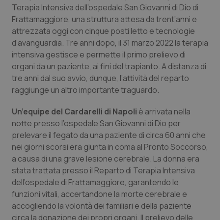
Calabria
Asma & BPCO
Terapia Intensiva dell’ospedale San Giovanni di Dio di
Frattamaggiore, una struttura attesa da trent’anni e
attrezzata oggi con cinque posti letto e tecnologie
Campania
Car-T
d’avanguardia. Tre anni dopo, il 31 marzo 2022 la terapia
intensiva gestisce e permette il primo prelievo di
Emilia-Romagna
Colesterolo & coronaropatie
organi da un paziente, ai fini del trapianto. A distanza di
tre anni dal suo avvio, dunque, l’attività del reparto
Friuli Venezia Giulia
Dermatite Atopica
raggiunge un altro importante traguardo.
Lazio
Diabete & glucometri
Un’equipe del Cardarelli di Napoli
è arrivata nella
notte presso l’ospedale San Giovanni di Dio per
Liguria
Disturbi dell’umore
prelevare il fegato da una paziente di circa 60 anni che
nei giorni scorsi era giunta in coma al Pronto Soccorso,
a causa di una grave lesione cerebrale. La donna era
Lombardia
Dolore
stata trattata presso il Reparto di Terapia Intensiva
dell’ospedale di Frattamaggiore, garantendo le
Marche
Donna & Salute
funzioni vitali, accertandone la morte cerebrale e
accogliendo la volontà dei familiari e della paziente
Molise
Epatiti
circa la donazione dei propri organi. Il prelievo delle