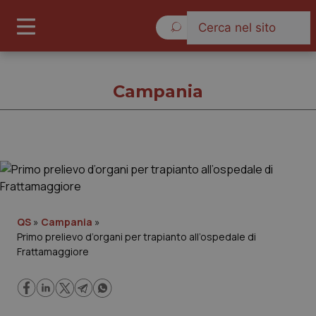
Giovedì 6 Agosto 2026
Campania
Campania
Cronache
QS
»
Campania
»
Primo prelievo d’organi per trapianto all’ospedale di
Governo e Parlamento
Frattamaggiore
Regioni e Asl
Lavoro e Professioni