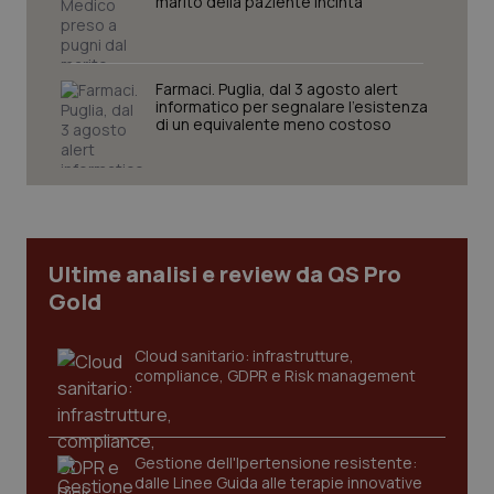
marito della paziente incinta
Nome
Fornitore
/
Dominio
Scaden
VISITOR_PRIVACY_METADATA
5 mesi
YouTube
settim
.youtube.com
Farmaci. Puglia, dal 3 agosto alert
informatico per segnalare l’esistenza
di un equivalente meno costoso
Ultime analisi e review da QS Pro
Gold
Cloud sanitario: infrastrutture,
compliance, GDPR e Risk management
CookieScriptConsent
5 mesi
CookieScript
settim
www.quotidianosanita.it
Gestione dell'Ipertensione resistente:
dalle Linee Guida alle terapie innovative