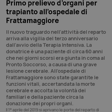
Primo prelievo d’organi per
trapianto all’ospedale di
Scienza e Farmaci
Frattamaggiore
Studi e Analisi
Il nuovo traguardo nell’attività del reparto
Lettere al direttore
arriva alla vigilia del terzo anniversario
dall’avvio della Terapia Intensiva. La
Edizioni Regionali
donatrice è una paziente di circa 60 anni
che nei giorni scorsi era giunta in coma al
QS Pro
Pronto Soccorso, a causa di una grave
lesione cerebrale. All’ospedale di
Professionisti Sanitari.AI
Frattamaggiore sono state garantite le
funzioni vitali, accertandata la morte
Abruzzo
QS Pro Gold
cerebrale e accolta la volontà dei
familiari e della paziente circa la
QS Club
Newsletter
Basilicata
Artrite & artrosi
donazione dei propri organi.
Il 1° aprile del 2019 si aprivano le porte del reparto di