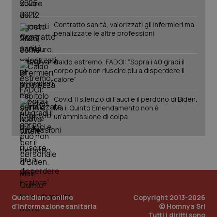
www.quotidianosanita.it
Contratto sanità, valorizzati gli infermieri ma
penalizzate le altre professioni
Caldo estremo, FADOI: “Sopra i 40 gradi il
corpo può non riuscire più a disperdere il
calore”
Covid. Il silenzio di Fauci e il perdono di Biden.
Ma il Quinto Emendamento non è
un’ammissione di colpa
_ga_KM60CM4NPH
.quotidianosanita.it
1 anno
mes
Quotidiano online
Copyright 2013-2026
d'informazione sanitaria
© Homnya Srl
Tutti i diritti sono