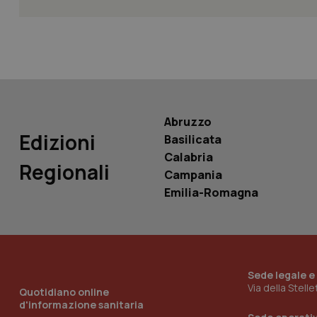
PHPSESSID
Abruzzo
_ga_KM60CM4NPH
Edizioni
Basilicata
Calabria
Regionali
Campania
Emilia-Romagna
Nome
Nome
VISITOR_INFO1_LIV
_ga_0VMQEQKQ1N
__Secure-YNID
Sede legale e
Via della Stell
Quotidiano online
d'informazione sanitaria