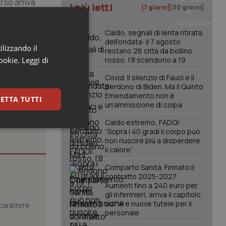
rso arriva
I più letti
[7 giorni]
[30 giorni]
 Antonio
 noi cruciale.
Caldo, segnali di lenta ritirata
dell'ondata: il 7 agosto
ilizzando il
restano 26 città da bollino
cookie.
Leggi di
rosso, l'8 scendono a 19
Covid. Il silenzio di Fauci e il
perdono di Biden. Ma il Quinto
Emendamento non è
ETTA TUTTI
un’ammissione di colpa
Caldo estremo, FADOI:
keting
“Sopra i 40 gradi il corpo può
non riuscire più a disperdere
il calore”
Comparto Sanità. Firmato il
contratto 2025-2027.
Aumenti fino a 240 euro per
gli infermieri, arriva il capitolo
sull'IA e nuove tutele per il
carattere
personale
igazione sulle pagine