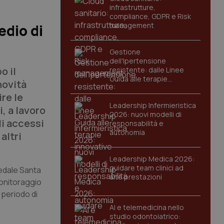
infrastrutture,
compliance, GDPR e Risk
management
edio di
Gestione
dell'Ipertensione
o il
resistente: dalle Linee
Guida alle terapie
novità
innovative
re le
Leadership Infermieristica
i, a lavoro
2026: nuovi modelli di
li accessi
responsabilità e
autonomia
altri
Leadership Medica 2026:
guidare team clinici ad
pedale Santa
alte prestazioni
 monitoraggio
 periodo di
AI e telemedicina nello
studio odontoiatrico: