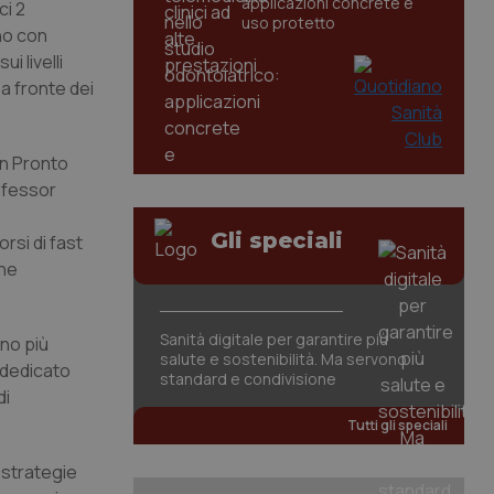
applicazioni concrete e
ci 2
uso protetto
ano con
i livelli
a fronte dei
in Pronto
rofessor
Gli speciali
rsi di fast
che
Sanità digitale per garantire più
nno più
salute e sostenibilità. Ma servono
 dedicato
standard e condivisione
di
Tutti gli speciali
 strategie