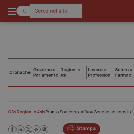
Governo e
Regioni e
Lavoro e
Scienza 
Cronache
Parlamento
Asl
Professioni
Farmaci
QS
»
Regioni e Asl
»
Pronto Soccorso. All’Aou Senese ad agosto 
Stampa