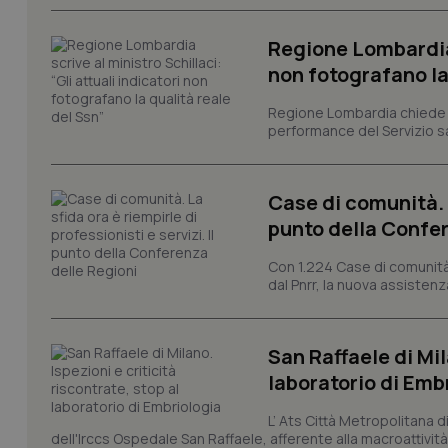
e l'accesso alle aree 
Nome
Regione Lombardia s
VISITOR_PRIVACY_
non fotografano la
Regione Lombardia chiede al
performance del Servizio san
CookieScriptConse
Case di comunità. L
punto della Confer
tracking-sites-ironf
tracking-enable
Con 1.224 Case di comunità a
dal Pnrr, la nuova assistenza
tracking-sites-ironf
session-id
San Raffaele di Mil
_ga
laboratorio di Emb
L’ Ats Città Metropolitana d
dell'Irccs Ospedale San Raffaele, afferente alla macroattività 