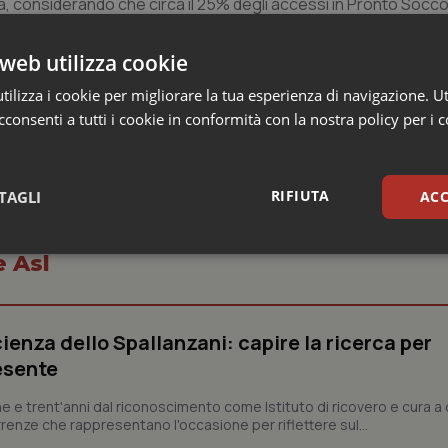
nza, considerando che circa il 25% degli accessi in Pronto Socco
e per migliorare la porta di accesso dell’ospedale – conclude
, il Comitato di Partecipazione e il mondo del volontariato è per
web utilizza cookie
a sempre più forte”.
ilizza i cookie per migliorare la tua esperienza di navigazione. Ut
consenti a tutti i cookie in conformità con la nostra policy per i 
RIFIUTA
TAGLI
ACC
sari
Statistici
Mar
e Asl
ienza dello Spallanzani: capire la ricerca per
esente
Necessari
Statistici
Marketing
e e trent'anni dal riconoscimento come Istituto di ricovero e cura a 
rrenze che rappresentano l'occasione per riflettere sul...
tribuiscono a rendere fruibile il sito web abilitandone funzionalità di base quali la nav