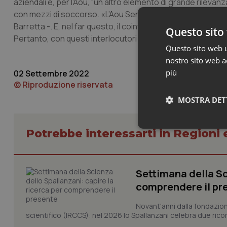
aziendali è, per l’Aou, “un altro elemento di grande rileva
con mezzi di soccorso. «L’Aou Senese continuerà a lavorar
Barretta -. E, nel far questo, il coinvolgimento con l’utenza
Questo sito 
Pertanto, con questi interlocutori collaboreremo in manier
Questo sito web ut
nostro sito web ac
più
02 Settembre 2022
© Riproduzione riservata
MOSTRA DET
Neces
Potrebbe interessarti in Regioni 
Settimana della Sc
comprendere il pr
Novant'anni dalla fondazion
scientifico (IRCCS): nel 2026 lo Spallanzani celebra due rico
I cookie necessari con