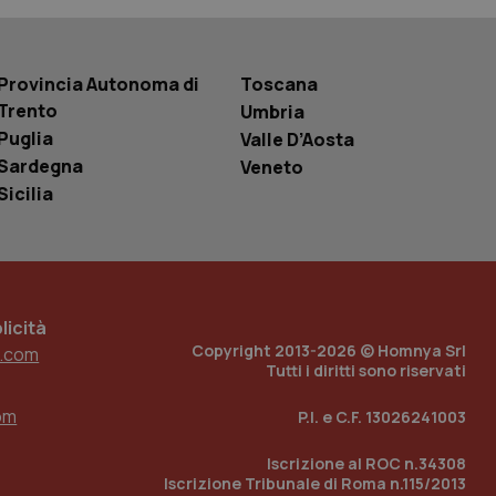
r la gestione
one dell’esperienza
Provincia Autonoma di
Toscana
e per abilitare il
loggato con identity
Trento
Umbria
Puglia
Valle D’Aosta
Sardegna
Veneto
Sicilia
icità
Copyright 2013-2026 © Homnya Srl
.com
Tutti i diritti sono riservati
om
P.I. e C.F. 13026241003
Iscrizione al ROC n.34308
Iscrizione Tribunale di Roma n.115/2013