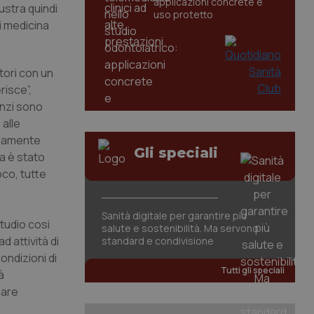
applicazioni concrete e
lustra quindi
uso protetto
i medicina
tori con un
risce”,
nzi sono
alle
icamente
Gli speciali
ra è stato
oco, tutte
Sanità digitale per garantire più
studio cosi
salute e sostenibilità. Ma servono
d attività di
standard e condivisione
ondizioni di
Tutti gli speciali
à
lare