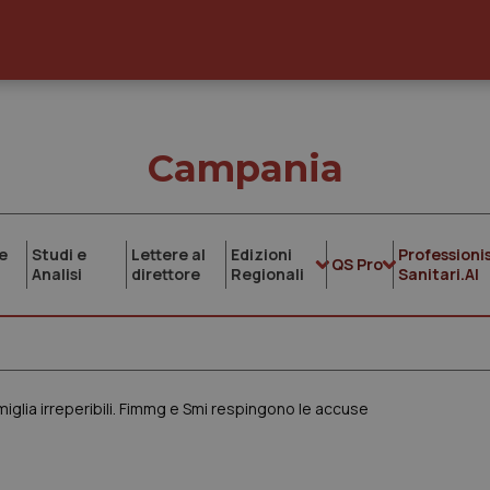
Campania
e
Studi e
Lettere al
Edizioni
Professionis
QS Pro
Analisi
direttore
Regionali
Sanitari.AI
 famiglia irreperibili. Fimmg e Smi respingono le accuse