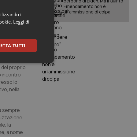
perdono di Biden. Ma il Quinto
ndo livello
Emendamento non è
un’ammissione di colpa
ilizzando il
ali in grado
cookie.
Leggi di
ale, mentre
ETTA TUTTI
sta di attesa
keting
 del proprio
o incontro
presso lo
vo, nella
 ha sempre
rnizzazione
igazione sulle pagine
kie.
le, la
che, a nome