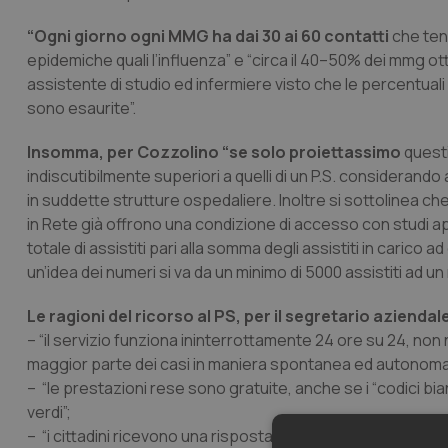
“Ogni giorno ogni MMG ha dai 30 ai 60 contatti
che ten
epidemiche quali l’influenza” e “circa il 40–50% dei mmg 
assistente di studio ed infermiere visto che le percentua
sono esaurite”.
Insomma, per Cozzolino “se solo proiettassimo
questi
indiscutibilmente superiori a quelli di un P.S. consideran
in suddette strutture ospedaliere. Inoltre si sottolinea c
in Rete già offrono una condizione di accesso con studi ap
totale di assistiti pari alla somma degli assistiti in caric
un’idea dei numeri si va da un minimo di 5000 assistiti ad un 
Le ragioni del ricorso al PS, per il segretario aziendal
– “il servizio funziona ininterrottamente 24 ore su 24, non
maggior parte dei casi in maniera spontanea ed autonoma
– “le prestazioni rese sono gratuite, anche se i “codici 
verdi”;
– “i cittadini ricevono una risposta immediata per quanto a