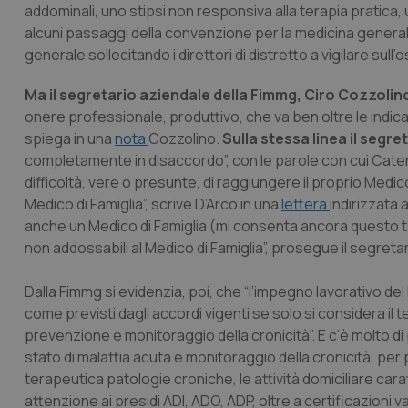
addominali, uno stipsi non responsiva alla terapia pratica, un
alcuni passaggi della convenzione per la medicina generale
generale sollecitando i direttori di distretto a vigilare su
Ma il segretario aziendale della Fimmg, Ciro Cozzolin
onere professionale, produttivo, che va ben oltre le indicaz
spiega in una
nota
Cozzolino.
Sulla stessa linea il segre
completamente in disaccordo”, con le parole con cui Cater
difficoltà, vere o presunte, di raggiungere il proprio Me
Medico di Famiglia”, scrive D’Arco in una
lettera
indirizzata 
anche un Medico di Famiglia (mi consenta ancora questo ter
non addossabili al Medico di Famiglia”, prosegue il segretar
Dalla Fimmg si evidenzia, poi, che “l’impegno lavorativo del
come previsti dagli accordi vigenti se solo si considera il 
prevenzione e monitoraggio della cronicità”. E c’è molto di p
stato di malattia acuta e monitoraggio della cronicità, per
terapeutica patologie croniche, le attività domiciliare cara
attenzione ai presidi ADI, ADO, ADP, oltre a certificazioni va