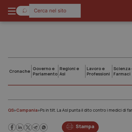
Governo e
Regioni e
Lavoro e
Scienza 
Cronache
Parlamento
Asl
Professioni
Farmaci
QS
»
Campania
»
Ps in tilt. La Asl punta il dito contro i medici di
Stampa