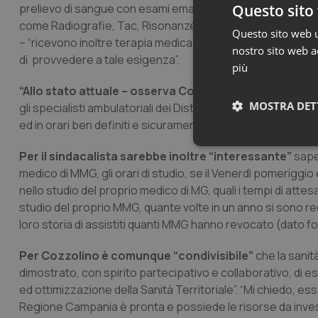
prelievo di sangue con esami emato-chimici, ecografie, El
Questo sito 
come Radiografie, Tac, Risonanze magnetiche”;
Questo sito web ut
– “ricevono inoltre terapia medica immediata in quanto il p
nostro sito web ac
di provvedere a tale esigenza”.
più
“Allo stato attuale – osserva Cozzolino –
, tutte queste
MOSTRA DET
gli specialisti ambulatoriali dei Distretti Sanitari possono 
ed in orari ben definiti e sicuramente non in regime continu
Neces
Per il sindacalista sarebbe inoltre “interessante”
sape
medico di MMG, gli orari di studio, se il Venerdì pomeriggio 
nello studio del proprio medico di MG, quali i tempi di atte
studio del proprio MMG, quante volte in un anno si sono rec
loro storia di assistiti quanti MMG hanno revocato (dato f
Per Cozzolino è comunque “condivisibile”
che la sanit
dimostrato, con spirito partecipativo e collaborativo, di 
I cookie necessari con
e l'accesso alle aree 
ed ottimizzazione della Sanità Territoriale”. “Mi chiedo, es
Regione Campania è pronta e possiede le risorse da inves
Nome