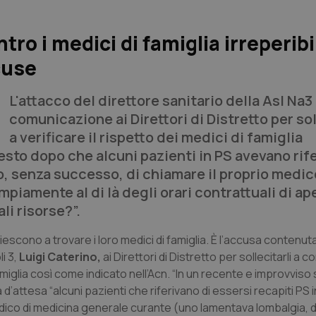
ontro i medici di famiglia irreperibil
cuse
L'attacco del direttore sanitario della Asl Na3
comunicazione ai Direttori di Distretto per sol
a verificare il rispetto dei medici di famiglia
esto dopo che alcuni pazienti in PS avevano rife
o, senza successo, di chiamare il proprio medic
mpiamente al di là degli orari contrattuali di ap
li risorse?”.
iescono a trovare i loro medici di famiglia. È l’accusa contenuta
i 3,
Luigi Caterino,
ai Direttori di Distretto per sollecitarli a 
famiglia così come indicato nell’Acn. “In un recente e improvviso
d’attesa “alcuni pazienti che riferivano di essersi recapiti PS 
dico di medicina generale curante (uno lamentava lombalgia, d