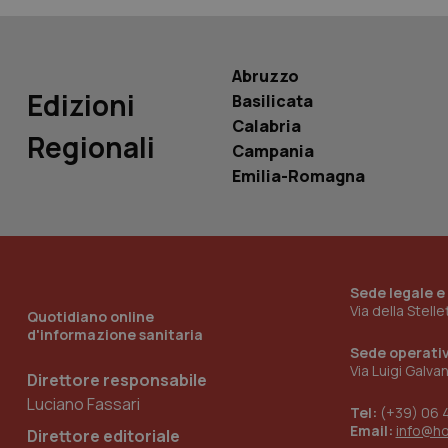
__Secure-
ROLLOUT_TOKEN
Abruzzo
tracking-sites-
ironfish-tracking-
Edizioni
Basilicata
named-enable
Calabria
Regionali
Campania
Emilia-Romagna
Sede legale e
Via della Stell
Quotidiano online
d'informazione sanitaria
Sede operati
Via Luigi Galva
Direttore responsabile
Luciano Fassari
Tel:
(+39) 06 
Email:
info@h
Direttore editoriale