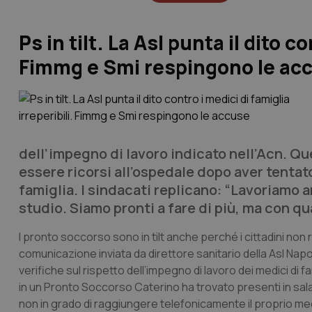
Ps in tilt. La Asl punta il dito c
Fimmg e Smi respingono le ac
dell’impegno di lavoro indicato nell’Acn. Qu
essere ricorsi all’ospedale dopo aver tentat
famiglia. I sindacati replicano: “Lavoriamo a
studio. Siamo pronti a fare di più, ma con qua
I pronto soccorso sono in tilt anche perché i cittadini non r
comunicazione inviata da direttore sanitario della Asl Napol
verifiche sul rispetto dell’impegno di lavoro dei medici di 
in un Pronto Soccorso Caterino ha trovato presenti in sala 
non in grado di raggiungere telefonicamente il proprio me