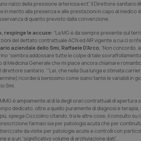
o rialzo della pressione arteriosa ect”. Il Direttore sanitario il
 in merito alla presenza e alle prestazioni in capo al medico d
ll’osservanza di quanto previsto dalla convenzione.
o, respinge le accuse:
“La MG è da sempre presente sul terri
ioni del dettato contrattuale ACN ed AIR vigente a cui ci si rife
tario aziendale dello Smi, Raffaele D’Arco.
“Non concordo, a
ino “sembra addossare tutte le colpe di tale sovraffollamento 
dico di Medicina Generale che mi piace ancora chiamare romant
al direttore sanitario. “”Lei, che nella Sua lunga e stimata carrie
mine) ricorderà benissimo come siano tante le variabili in gi
io Smi.
 MMG è ampiamente al di là degli orari contrattuali di apertura 
tempo dedicato, oltre a quello puramente di diagnosi e terapia, a
iù, spiega Cozzolino citando, tra le altre cose, il consulto su c
 prescrizione farmaci sia per patologia acuta che per continuit
tterizzate da visite per patologie acute e controlli con partico
rie e a un “significativo volume di archiviazione dati”.