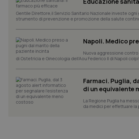
Educazione sanitar
PHPSESSID
Gentile Direttore,il Servizio Sanitario Nazionale investe ogni 
strumento di prevenzione e promozione della salute continu
Napoli. Medico pre
_ga_KM60CM4NPH
Nuova aggressione contro un
di Ostetricia e Ginecologia dell’Aou Federico II di Napoli colp
Nome
Nome
VISITOR_INFO1_LIV
Farmaci. Puglia, d
_ga_0VMQEQKQ1N
di un equivalente
La Regione Puglia ha messo 
__Secure-YNID
da medici per effettuare la 
YSC