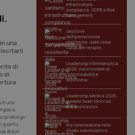
infrastrutture,
compliance, GDPR e Risk
management
i.
Gestione
dell'Ipertensione
 in una
resistente: dalle Linee
Guida alle terapie
lecitarli
innovative
Leadership Infermieristica
rito di
2026: nuovi modelli di
o di
responsabilità e
autonomia
ertura
Leadership Medica 2026:
guidare team clinici ad
 in una
alte prestazioni
compiere
 sopralluogo”
in quanto
AI e telemedicina nello
studio odontoiatrico:
ue dolori