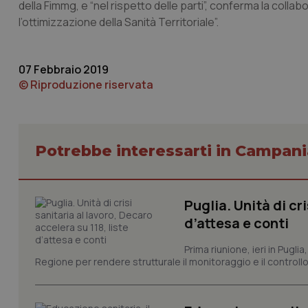
della Fimmg, e “nel rispetto delle parti”, conferma la col
VISITOR_PRIVACY_
l’ottimizzazione della Sanità Territoriale”.
07 Febbraio 2019
CookieScriptConse
© Riproduzione riservata
tracking-sites-ironf
tracking-enable
Potrebbe interessarti in Campani
tracking-sites-ironf
session-id
Puglia. Unità di cri
_ga
d’attesa e conti
Prima riunione, ieri in Pugli
Regione per rendere strutturale il monitoraggio e il controllo 