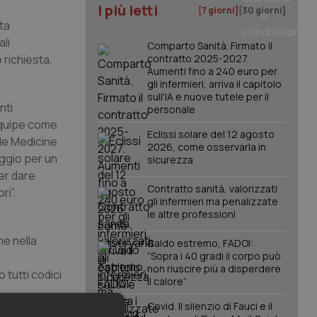
I più letti
[7 giorni]
[30 giorni]
ta
ali
Comparto Sanità. Firmato il
 richiesta,
contratto 2025-2027.
Aumenti fino a 240 euro per
gli infermieri, arriva il capitolo
sull'IA e nuove tutele per il
nti
personale
 equipe come
Eclissi solare del 12 agosto
 le Medicine
2026, come osservarla in
iggio per un
sicurezza
Per dare
Contratto sanità, valorizzati
ri”.
gli infermieri ma penalizzate
le altre professioni
ne nella
Caldo estremo, FADOI:
“Sopra i 40 gradi il corpo può
non riuscire più a disperdere
tutti codici
il calore”
Covid. Il silenzio di Fauci e il
ello: