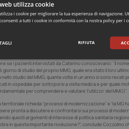
ettrocardiogrammi, e dove possibile, esami diagnostici di seco
web utilizza cookie
ilizza i cookie per migliorare la tua esperienza di navigazione. Ut
residio ha una farmacia a disposizione ed infermieri profession
consenti a tutti i cookie in conformità con la nostra policy per i 
 prestazioni non sono eseguibili negli studi di Medicina Gener
RIFIUTA
TAGLI
ACC
fornire alcune prestazioni solo in regime di prenotazione con li
ativo H24”.
sari
Statistici
Mar
re se i pazienti intervistati da Caterino conoscevano: “il nome
è giorno di studio del proprio MMG, quale era stato il loro ultim
sa nello studio del MMG, quante volte in un anno si sono recati 
ati in ospedale per sottoporsi a visita medica e per quale moti
ondamentale per comprendere e valutare ‘l’utilizzo’ del MMG)”.
Necessari
Statistici
Marketing
à territoriale richieda “processi di modernizzazione” e “la MG
essere pronta a discutere e confrontarsi sui processi di mode
tribuiscono a rendere fruibile il sito web abilitandone funzionalità di base quali la nav
protette del sito. Il sito web non è in grado di funzionare correttamente senza questi coo
sendo questi argomenti di interesse di politica sanitaria regiona
tire in questa importante rivoluzione?”, conclude Cozzolino 
Fornitore
/
Dominio
Scadenza
Descrizione