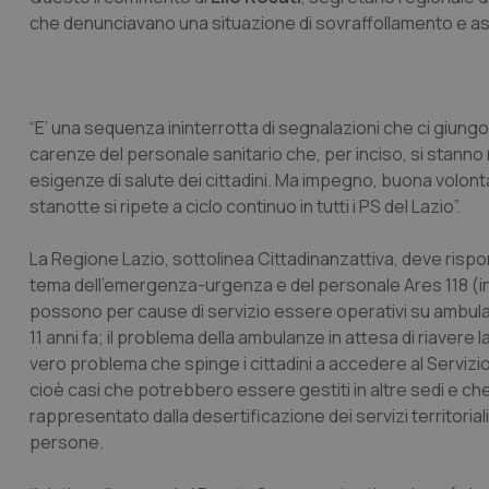
che denunciavano una situazione di sovraffollamento e as
“E’ una sequenza ininterrotta di segnalazioni che ci giungo
carenze del personale sanitario che, per inciso, si stanno 
esigenze di salute dei cittadini. Ma impegno, buona volont
stanotte si ripete a ciclo continuo in tutti i PS del Lazio”.
La Regione Lazio, sottolinea Cittadinanzattiva, deve risp
tema dell’emergenza-urgenza e del personale Ares 118 (in 1
possono per cause di servizio essere operativi su ambulan
11 anni fa; il problema della ambulanze in attesa di riavere la
vero problema che spinge i cittadini a accedere al Servizio
cioè casi che potrebbero essere gestiti in altre sedi e c
rappresentato dalla desertificazione dei servizi territoria
persone.