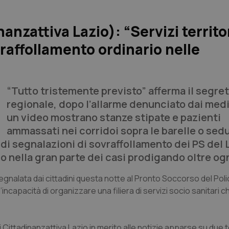
anzattiva Lazio): “Servizi territor
affollamento ordinario nelle
“Tutto tristemente previsto” afferma il segret
regionale, dopo l’allarme denunciato dai medi
un video mostrano stanze stipate e pazienti
ammassati nei corridoi sopra le barelle o sedu
 di segnalazioni di sovraffollamento dei PS del L
o nella gran parte dei casi prodigando oltre og
egnalata dai cittadini questa notte al Pronto Soccorso del Poli
incapacità di organizzare una filiera di servizi socio sanitari
i Cittadinanzattiva Lazio in merito alle notizie apparse su due