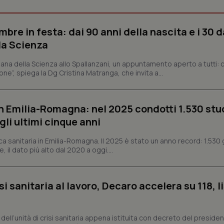
Necessari
Statistici
Marketing
bre in festa: dai 90 anni della nascita e i 30 d
tribuiscono a rendere fruibile il sito web abilitandone funzionalità di base quali la nav
la Scienza
protette del sito. Il sito web non è in grado di funzionare correttamente senza questi coo
Fornitore
/
Dominio
Scadenza
Descrizione
ana della Scienza allo Spallanzani, un appuntamento aperto a tutti: ci
ne”, spiega la Dg Cristina Matranga, che invita a...
METADATA
5 mesi 4
Questo cookie viene utilizzato p
YouTube
settimane
scelte di consenso e privacy dell'
.youtube.com
interazione con il sito. Registra i
del visitatore riguardo a varie pol
impostazioni sulla privacy, garan
n Emilia-Romagna: nel 2025 condotti 1.530 studi
preferenze siano onorate nelle se
gli ultimi cinque anni
nt
5 mesi 3
Questo cookie viene utilizzato da
CookieScript
settimane
Script.com per ricordare le pref
www.quotidianosanita.it
sui cookie dei visitatori. È neces
ca sanitaria in Emilia-Romagna. Il 2025 è stato un anno record: 1.530 g
dei cookie di Cookie-Script.com 
, il dato più alto dal 2020 a oggi....
correttamente.
ish-
www.quotidianosanita.it
4
Questo cookie è impostato dall'a
settimane
abilitare il sistema di tracking a
2 giorni
si sanitaria al lavoro, Decaro accelera su 118, l
ish-
www.quotidianosanita.it
4
Questo cookie è impostato dall'a
settimane
assegnare un identificatore generi
2 giorni
a, dell’unità di crisi sanitaria appena istituita con decreto del preside
1 anno 1
Questo nome di cookie è associa
Google LLC