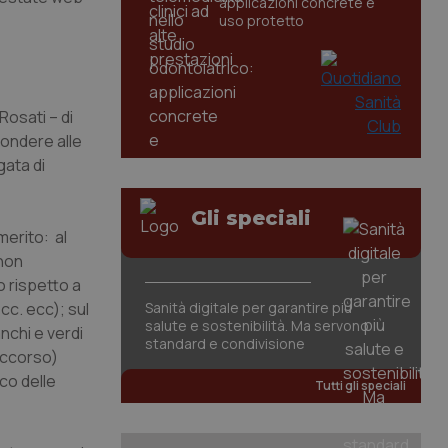
applicazioni concrete e
uso protetto
Rosati – di
pondere alle
gata di
Gli speciali
merito: al
 non
o rispetto a
ecc. ecc); sul
Sanità digitale per garantire più
salute e sostenibilità. Ma servono
nchi e verdi
standard e condivisione
occorso)
co delle
Tutti gli speciali