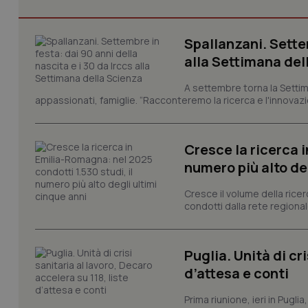
Spallanzani. Settem
I cookie necessari con
alla Settimana del
e l'accesso alle aree 
Nome
A settembre torna la Settim
appassionati, famiglie. “Racconteremo la ricerca e l'innovazio
VISITOR_PRIVACY_
Cresce la ricerca i
numero più alto de
CookieScriptConse
Cresce il volume della ricer
condotti dalla rete regionale
tracking-sites-ironf
tracking-enable
Puglia. Unità di cri
tracking-sites-ironf
d’attesa e conti
session-id
Prima riunione, ieri in Pugli
_ga