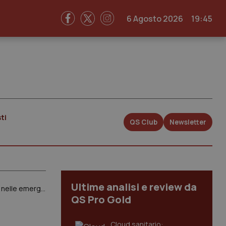
6 Agosto 2026
19:45
ti
QS Club
Newsletter
Ultime analisi e review da
Ps Tor Vergata. Rosati (Cittadinanzattiva Lazio): “Servizi territoriali senza controllo producono sovraffollamento ordinario nelle emergenze”
QS Pro Gold
Cloud sanitario: