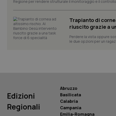
Regione per rendere strutturale il monitoraggio e il controllo 
Trapianto di corne
riuscito grazie a u
PHPSESSID
Perdere la vista oppure sos
le due opzioni per un ragazz
_ga_KM60CM4NPH
Abruzzo
Nome
Edizioni
Nome
Basilicata
VISITOR_INFO1_LIV
Calabria
_ga_0VMQEQKQ1N
Regionali
Campania
Emilia-Romagna