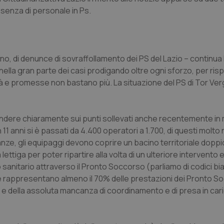
senza di personale in Ps.
no, di denunce di sovraffollamento dei PS del Lazio – continua 
nella gran parte dei casi prodigando oltre ogni sforzo, per ris
à e promesse non bastano più. La situazione del PS di Tor Ver
ondere chiaramente sui punti sollevati anche recentemente in 
1 anni si è passati da 4.400 operatori a 1.700, di questi molto
ze, gli equipaggi devono coprire un bacino territoriale doppi
 lettiga per poter ripartire alla volta di un ulteriore intervento 
 sanitario attraverso il Pronto Soccorso (parliamo di codici bia
he rappresentano almeno il 70% delle prestazioni dei Pronto S
li e della assoluta mancanza di coordinamento e di presa in cari