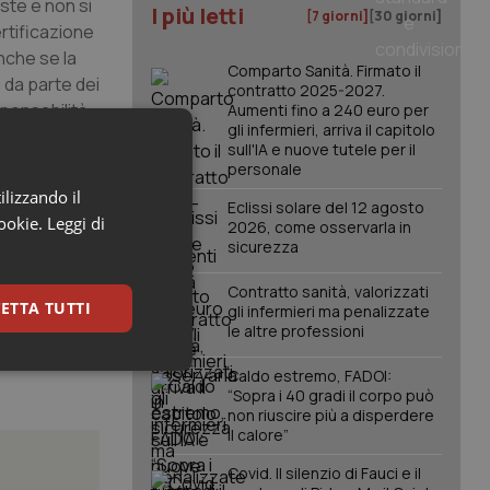
ste e non si
I più letti
[7 giorni]
[30 giorni]
ertificazione
anche se la
Comparto Sanità. Firmato il
 da parte dei
contratto 2025-2027.
ponsabilità.
Aumenti fino a 240 euro per
gli infermieri, arriva il capitolo
sull'IA e nuove tutele per il
ridotte
personale
fermieri,
ilizzando il
Eclissi solare del 12 agosto
filiera della
cookie.
Leggi di
2026, come osservarla in
de azione di
sicurezza
Contratto sanità, valorizzati
ETTA TUTTI
gli infermieri ma penalizzate
le altre professioni
keting
Caldo estremo, FADOI:
“Sopra i 40 gradi il corpo può
non riuscire più a disperdere
il calore”
Covid. Il silenzio di Fauci e il