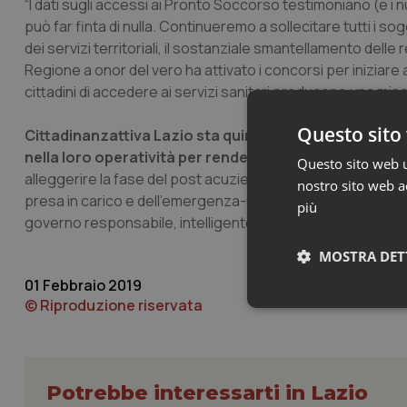
“I dati sugli accessi ai Pronto Soccorso testimoniano (e i 
può far finta di nulla. Continueremo a sollecitare tutti i s
dei servizi territoriali, il sostanziale smantellamento delle 
Regione a onor del vero ha attivato i concorsi per iniziare
cittadini di accedere ai servizi sanitari producono una mis
Questo sito 
Cittadinanzattiva Lazio sta quindi promuovendo l’ide
nella loro operatività per renderle “Ospedali di comun
Questo sito web ut
alleggerire la fase del post acuzie e avviare un percorso di r
nostro sito web ac
presa in carico e dell’emergenza-urgenza – conclude – d
più
governo responsabile, intelligente e “visionaria” dove ogni
MOSTRA DET
01 Febbraio 2019
© Riproduzione riservata
Neces
Potrebbe interessarti in Lazio