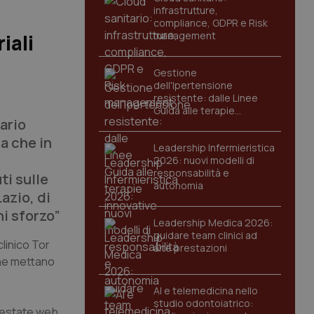
infrastrutture,
compliance, GDPR e Risk
management
iali
Gestione
dell'Ipertensione
resistente: dalle Linee
Guida alle terapie
ario
innovative
a che in
Leadership Infermieristica
2026: nuovi modelli di
responsabilità e
ti sulle
autonomia
azio, di
ni sforzo”
Leadership Medica 2026:
guidare team clinici ad
clinico Tor
alte prestazioni
 che mettano
AI e telemedicina nello
studio odontoiatrico:
 testate web