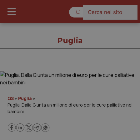
Giovedì 6 Agosto 2026
Puglia
Puglia
Cronache
QS
»
Puglia
»
Puglia. Dalla Giunta un milione di euro per le cure palliative nei
Governo e Parlamento
bambini
Regioni e Asl
Lavoro e Professioni