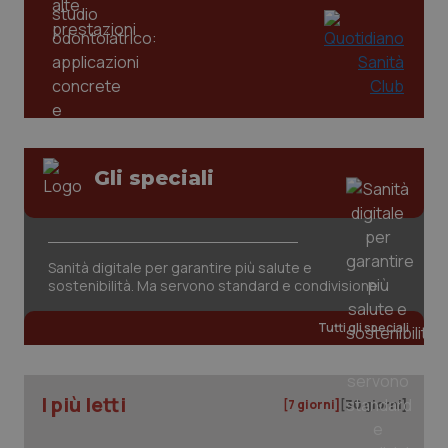
Gli speciali
CookieScriptConsent
5 mesi
CookieScript
settim
www.quotidianosanita.it
Sanità digitale per garantire più salute e
sostenibilità. Ma servono standard e condivisione
Tutti gli speciali
I più letti
[7 giorni]
[30 giorni]
tracking-sites-ironfish-
www.quotidianosanita.it
4