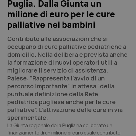
Puglia. Dalla Giunta un
milione di euro per le cure
Scienza e Farmaci
palliative nei bambini
Studi e Analisi
Contributo alle associazioni che si
Lettere al direttore
occupano di cure palliative pediatriche a
domicilio. Nella delibera è prevista anche
Edizioni Regionali
la formazione di nuovi operatori utili a
migliorare il servizio di assistenza.
QS Pro
Palese: “Rappresenta l’avvio di un
percorso importante” in attesa “della
Professionisti Sanitari.AI
puntuale definizione della Rete
pediatrica pugliese anche per le cure
Abruzzo
QS Pro Gold
palliative”. L’attivazione delle cure in via
sperimentale.
QS Club
Newsletter
Basilicata
Artrite & artrosi
La Giunta regionale della Puglia ha deliberato un
finanziamento di un milione di euro quale contributo