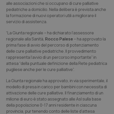
alle associazioni che si occupano di cure palliative
Calabria
Asma & BPCO
pediatriche a domicilio. Nella delibera è prevista anche
la formazione di nuovi operatori utili a migliorare il
Campania
Car-T
servizio di assistenza.
Emilia-Romagna
Colesterolo & coronaropatie
“La Giunta regionale – ha dichiarato l’assessore
regionale alla Sanità,
Rocco Palese
– ha approvato la
Friuli Venezia Giulia
Dermatite Atopica
prima fase di avvio del percorso di potenziamento
delle cure palliative pediatriche. Il provvedimento
Lazio
Diabete & glucometri
rappresenta l’avvio di un percorso importante” in
attesa “della puntuale definizione della Rete pediatrica
pugliese anche per le cure palliative”.
Liguria
Disturbi dell’umore
La Giunta regionale ha approvato, in via sperimentale, il
Lombardia
Dolore
modello di presa in carico per bambini con necessita di
attivazione delle cure palliative. Il finanziamento di un
Marche
Donna & Salute
milione di euro è stato assegnato alle Asl sulla base
della popolazione 0-17 anni residente in ciascuna
Molise
Epatiti
provincia, pur tenendo conto delle liste d’attesa