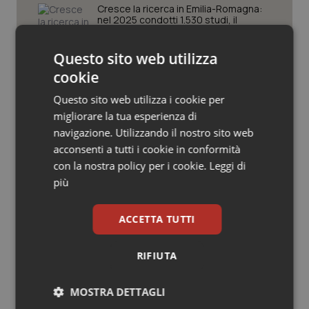
Valle D’Aosta
Oncodermatologia
Cresce la ricerca in Emilia-Romagna:
nel 2025 condotti 1.530 studi, il
numero più alto degli ultimi cinque
Veneto
Oncoematologia
anni
Questo sito web utilizza
Oncologia & Nutrizione
cookie
Puglia. Unità di crisi sanitaria al lavoro,
Decaro accelera su 118, liste d’attesa
e conti
Questo sito web utilizza i cookie per
Psoriasi & pelle
migliorare la tua esperienza di
navigazione. Utilizzando il nostro sito web
Natalità. Asl di Foggia pubblica avviso
Quotidiano Cardiologia
acconsenti a tutti i cookie in conformità
per contributi fino a 3mila euro per la
crioconservazione degli ovociti
con la nostra policy per i cookie.
Leggi di
Quotidiano Chirurgia
più
Quotidiano Oncologia
ACCETTA TUTTI
Quotidiano Pediatria
Ultime analisi e review da QS Pro
RIFIUTA
Gold
Rene & patologie urogenitali
MOSTRA DETTAGLI
Cloud sanitario: infrastrutture,