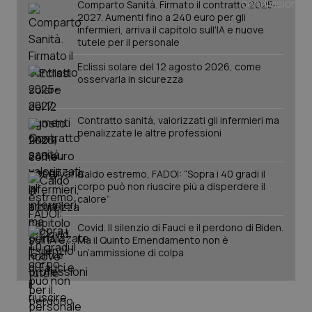
Comparto Sanità. Firmato il contratto 2025-
tracking-enable
settim
2027. Aumenti fino a 240 euro per gli
2 gior
infermieri, arriva il capitolo sull'IA e nuove
tutele per il personale
Eclissi solare del 12 agosto 2026, come
tracking-sites-ironfish-
www.quotidianosanita.it
4
osservarla in sicurezza
session-id
settim
2 gior
Contratto sanità, valorizzati gli infermieri ma
penalizzate le altre professioni
_ga
1 anno
Google LLC
mes
.quotidianosanita.it
Caldo estremo, FADOI: “Sopra i 40 gradi il
corpo può non riuscire più a disperdere il
calore”
Covid. Il silenzio di Fauci e il perdono di Biden.
Ma il Quinto Emendamento non è
un’ammissione di colpa