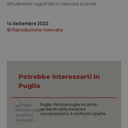
attualmente registrate in ciascuna azienda.
Piemonte
HIV
14 Settembre 2022
Provincia Autonoma di Bolzano
Infezioni & Febbre
© Riproduzione riservata
Provincia Autonoma di Trento
Ipertensione & Scompenso
Puglia
Malattie rare
Sardegna
Malattia di Crohn & Rettocolite Ulcerosa
Potrebbe interessarti in
Sicilia
Neuroscienze & patologie neurodegenerative
Puglia
Toscana
Obesità
Puglia. Penstassuglia incontra i
sindacati della medicina
Umbria
Oftalmologia
convenzionata. Il confronto riparte