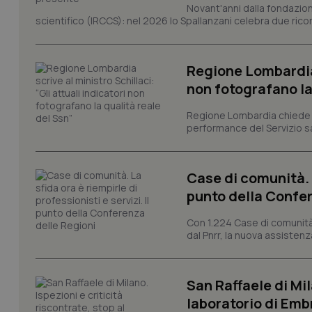
Novant'anni dalla fondazion
scientifico (IRCCS): nel 2026 lo Spallanzani celebra due rico
tracking-sites-ironf
tracking-enable
Regione Lombardia s
tracking-sites-ironf
session-id
non fotografano la
_ga
Regione Lombardia chiede al
performance del Servizio san
Case di comunità. L
punto della Confer
PHPSESSID
Con 1.224 Case di comunità a
dal Pnrr, la nuova assistenza
San Raffaele di Mil
laboratorio di Emb
_ga_KM60CM4NPH