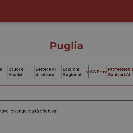
Puglia
e
Studi e
Lettere al
Edizioni
Professionis
QS Pro
Analisi
direttore
Regionali
Sanitari.AI
itivo, divenga realtà effettiva”