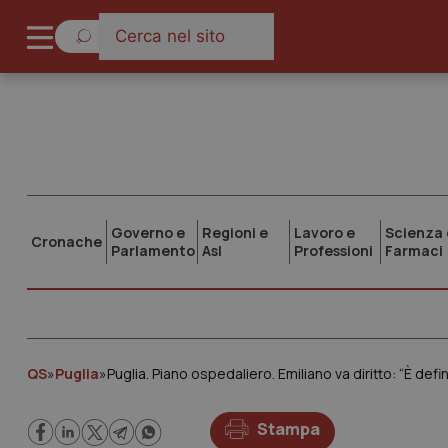
Governo e
Regioni e
Lavoro e
Scienza 
Cronache
Parlamento
Asl
Professioni
Farmaci
QS
»
Puglia
»
Puglia. Piano ospedaliero. Emiliano va diritto: “È defin
Stampa