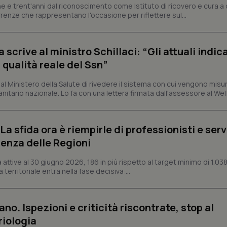
dei cookie di Cookie-Script.com 
e e trent'anni dal riconoscimento come Istituto di ricovero e cura a 
correttamente.
rrenze che rappresentano l'occasione per riflettere sul...
ish-
www.quotidianosanita.it
4
Questo cookie è impostato dall'a
settimane
abilitare il sistema di tracking a
2 giorni
crive al ministro Schillaci: “Gli attuali indica
ish-
www.quotidianosanita.it
4
Questo cookie è impostato dall'a
settimane
assegnare un identificatore generi
 qualità reale del Ssn”
2 giorni
1 anno 1
Questo nome di cookie è associa
Google LLC
 Ministero della Salute di rivedere il sistema con cui vengono misur
mese
Universal Analytics, che è un a
.quotidianosanita.it
itario nazionale. Lo fa con una lettera firmata dall'assessore al Welf
significativo del servizio di ana
utilizzato da Google. Questo cook
per distinguere utenti unici as
generato in modo casuale come i
cliente. È incluso in ogni richiest
a sfida ora è riempirle di professionisti e serviz
sito e utilizzato per calcolare i dat
sessioni e campagne per i rapporti 
enza delle Regioni
Sessione
Cookie generato da applicazioni 
PHP.net
linguaggio PHP. Si tratta di un id
ttive al 30 giugno 2026, 186 in più rispetto al target minimo di 1.038
www.quotidianosanita.it
generico utilizzato per mantenere 
 territoriale entra nella fase decisiva:...
sessione utente. Normalmente 
generato in modo casuale, il mod
utilizzato può essere specifico pe
buon esempio è mantenere uno s
un utente tra le pagine.
ano. Ispezioni e criticità riscontrate, stop al
riologia
.quotidianosanita.it
1 anno 1
Questo cookie viene utilizzato d
mese
per mantenere lo stato della ses