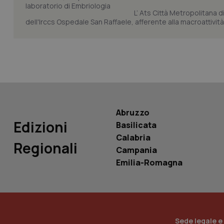
L’ Ats Città Metropolitana d
dell'Irccs Ospedale San Raffaele, afferente alla macroattività 
Nome
Nome
VISITOR_INFO1_LIV
_ga_0VMQEQKQ1N
__Secure-YNID
Abruzzo
Edizioni
Basilicata
YSC
Calabria
Regionali
Campania
__Secure-
Emilia-Romagna
ROLLOUT_TOKEN
tracking-sites-
ironfish-tracking-
named-enable
Sede legale e