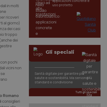
applicazioni concrete e
uso protetto
li in molti
iene
per ricoveri
ti al giorno)
nza dei casi
chio troppo
 (anche dei
 gestire
Gli speciali
 con pochi
li vicini non
 se
Sanità digitale per garantire più
salute e sostenibilità. Ma servono
evano
standard e condivisione
Tutti gli speciali
ino Romano
 consiglieri