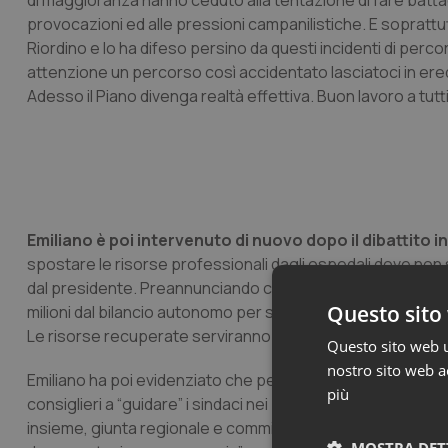
di maggioranza hanno ceduto alla tentazione di fare battagl
provocazioni ed alle pressioni campanilistiche. E soprattut
Riordino e lo ha difeso persino da questi incidenti di perc
attenzione un percorso così accidentato lasciatoci in ered
Adesso il Piano divenga realtà effettiva. Buon lavoro a tutti
Emiliano è poi intervenuto di nuovo dopo il dibattito 
spostare le risorse professionali dagli ospedali dove non 
dal presidente. Preannunciando controlli serrati il presid
Questo sito 
milioni dal bilancio autonomo per sopperire al disavanzo de
Le risorse recuperate serviranno per finanziare innanzitut
Questo sito web ut
nostro sito web ac
Emiliano ha poi evidenziato che per realizzare il riordino s
più
consiglieri a “guidare” i sindaci nei processi di riconversio
insieme, giunta regionale e commissione sanità, meglio di c
MOSTRA DET