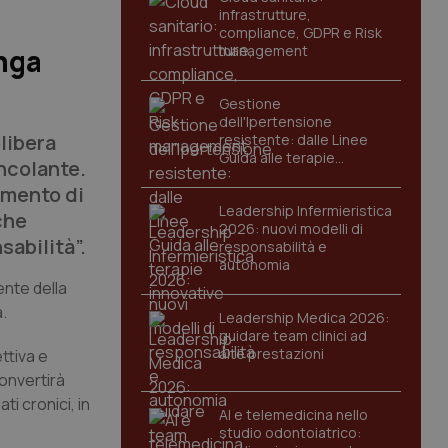
infrastrutture,
compliance, GDPR e Risk
management
enga
Gestione
dell'Ipertensione
libera
resistente: dalle Linee
Guida alle terapie
incolante.
innovative
omento di
Leadership Infermieristica
che
2026: nuovi modelli di
abilità”.
responsabilità e
autonomia
ente della
.
Leadership Medica 2026:
guidare team clinici ad
alte prestazioni
ettiva e
onvertirà
i cronici, in
AI e telemedicina nello
studio odontoiatrico: