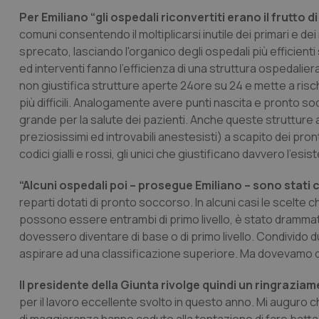
Per Emiliano “gli ospedali riconvertiti erano il frutto 
comuni consentendo il moltiplicarsi inutile dei primari e dei
sprecato, lasciando l'organico degli ospedali più efficient
ed interventi fanno l'efficienza di una struttura ospedaliera
non giustifica strutture aperte 24ore su 24 e mette a risc
più difficili. Analogamente avere punti nascita e pronto s
grande per la salute dei pazienti. Anche queste strutture 
preziosissimi ed introvabili anestesisti) a scapito dei pron
codici gialli e rossi, gli unici che giustificano davvero l'es
“Alcuni ospedali poi – prosegue Emiliano – sono stati 
reparti dotati di pronto soccorso. In alcuni casi le scelte
possono essere entrambi di primo livello, è stato drammati
dovessero diventare di base o di primo livello. Condivido d
aspirare ad una classificazione superiore. Ma dovevamo de
Il presidente della Giunta rivolge quindi un ringrazi
per il lavoro eccellente svolto in questo anno. Mi auguro ch