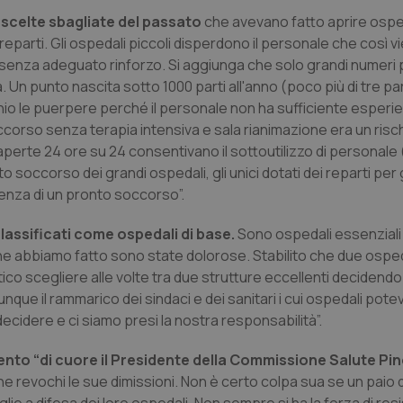
di scelte sbagliate del passato
che avevano fatto aprire ospeda
 reparti. Gli ospedali piccoli disperdono il personale che così v
i senza adeguato rinforzo. Si aggiunga che solo grandi numeri 
. Un punto nascita sotto 1000 parti all'anno (poco più di tre par
hio le puerpere perché il personale non ha sufficiente esperie
occorso senza terapia intensiva e sala rianimazione era un ris
aperte 24 ore su 24 consentivano il sottoutilizzo di personale
to soccorso dei grandi ospedali, gli unici dotati dei reparti per
istenza di un pronto soccorso”.
classificati come ospedali di base.
Sono ospedali essenziali
 che abbiamo fatto sono state dolorose. Stabilito che due ospeda
co scegliere alle volte tra due strutture eccellenti decidendo
unque il rammarico dei sindaci e dei sanitari i cui ospedali pot
cidere e ci siamo presi la nostra responsabilità”.
amento “di cuore il Presidente della Commissione Salute P
e revochi le sue dimissioni. Non è certo colpa sua se un paio di