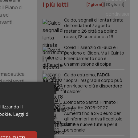
stere alle
I più letti
[7 giorni]
[30 giorni]
il Piano di
a ed
Caldo, segnali di lenta ritirata
avanti.
dell'ondata: il 7 agosto
restano 26 città da bollino
rosso, l'8 scendono a 19
Covid. Il silenzio di Fauci e il
perdono di Biden. Ma il Quinto
Emendamento non è
un’ammissione di colpa
armaceutica,
Caldo estremo, FADOI:
“Sopra i 40 gradi il corpo può
 richiamati
non riuscire più a disperdere
i anno 50- 60
il calore”
i e sanzioni.
Comparto Sanità. Firmato il
ilizzando il
contratto 2025-2027.
Aumenti fino a 240 euro per
cookie.
Leggi di
ha invitato i
gli infermieri, arriva il capitolo
i facessimo
sull'IA e nuove tutele per il
personale
 di tutta la
ETTA TUTTI