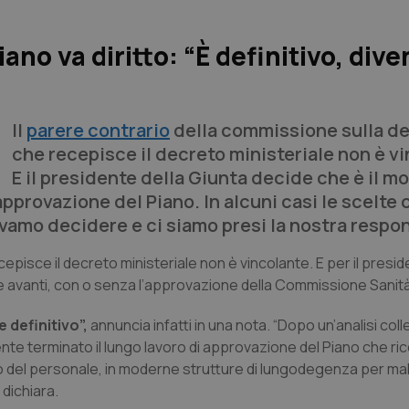
ano va diritto: “È definitivo, div
Il
parere contrario
della commissione sulla de
che recepisce il decreto ministeriale non è v
E il presidente della Giunta decide che è il m
approvazione del Piano. In alcuni casi le scelte 
amo decidere e ci siamo presi la nostra respons
episce il decreto ministeriale non è vincolante. E per il presid
dare avanti, con o senza l’approvazione della Commissione Sanità
 definitivo”,
annuncia infatti in una nota. “Dopo un’analisi coll
e terminato il lungo lavoro di approvazione del Piano che ric
zzo del personale, in moderne strutture di lungodegenza per malat
 dichiara.