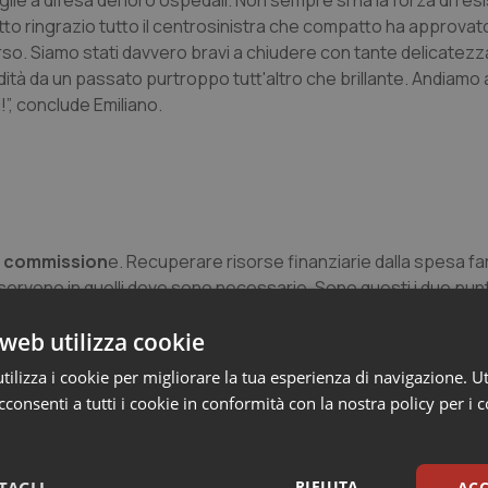
ie a difesa dei loro ospedali. Non sempre si ha la forza di resi
to ringrazio tutto il centrosinistra che compatto ha approvato 
orso. Siamo stati davvero bravi a chiudere con tante delicatezz
ità da un passato purtroppo tutt'altro che brillante. Andiamo 
!”, conclude Emiliano.
in commission
e. Recuperare risorse finanziarie dalla spesa f
servono in quelli dove sono necessarie. Sono questi i due punti
ente ha detto che non è possibile per la Regione attingere ogn
web utilizza cookie
rivante dagli sprechi della spesa farmaceutica. Quindi controll
to le nuove assunzioni .
ilizza i cookie per migliorare la tua esperienza di navigazione. Ut
consenti a tutti i cookie in conformità con la nostra policy per i 
erve la solidarietà e la compattezza della maggioranza. Emiliano 
ne previsti. “I passaggi successivi – ha precisato – vorrei che l
ome lo è stato fatto fino ad ora, garantendo anche il supporto
RIFIUTA
TAGLI
ACC