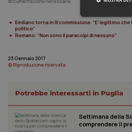
documentazione necessaria”.
Neces
Emiliano torna in III commissione: “E’ legittimo che
politico”
Romano: “Non sono il paracolpi di nessuno”
23 Gennaio 2017
© Riproduzione riservata
I cookie necessari con
e l'accesso alle aree 
Nome
Potrebbe interessarti in Puglia
VISITOR_PRIVACY_
Settimana della Sc
CookieScriptConse
comprendere il pr