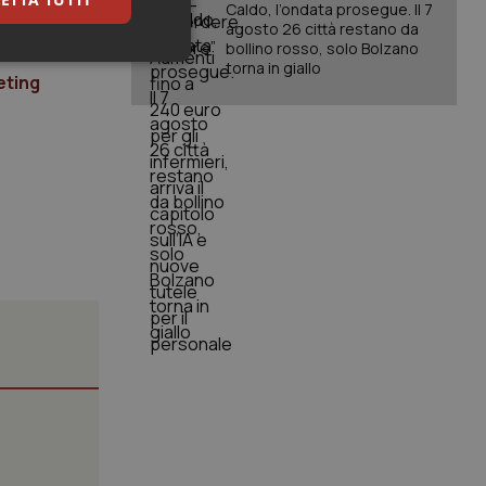
Caldo, l’ondata prosegue. Il 7
agosto 26 città restano da
bollino rosso, solo Bolzano
keting
torna in giallo
eting
igazione sulle pagine
kie.
er memorizzare le
utente per la loro
 dati sul consenso
itiche e
tendo che le loro
ssioni future.
l servizio Cookie-
erenze di consenso
sario che il banner