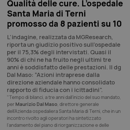
Qualità delle cure. L’ospedale
Santa Maria di Terni
Scienza e Farmaci
promosso da 8 pazienti su 10
Studi e Analisi
L’indagine, realizzata da MGResearch,
Lettere al direttore
riporta un giudizio positivo sull’ospedale
per il 75,3% degli intervistati. Quasi il
Edizioni Regionali
90% di chi ne ha fruito negli ultimi tre
anni è soddisfatto delle prestazioni. Il dg
QS Pro
Dal Maso: “Azioni intraprese dalla
direzione aziendale hanno consolidato
Professionisti Sanitari.AI
rapporto di fiducia con i icittadini”.
"Tempo di bilanci, a tre anni dall’inizio del suo mandato,
Abruzzo
QS Pro Gold
per
Maurizio Dal Maso
, direttore generale
dell’Azienda ospedaliera Santa Maria di Terni, che in un
QS Club
Newsletter
incontro rivolto agli operatori ha sintetizzato
Basilicata
Artrite & artrosi
l’andamento del piano di riorganizzazione e delle