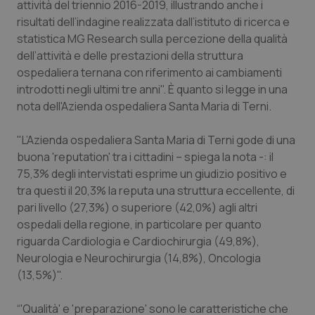
attività del triennio 2016-2019, illustrando anche i
Calabria
Asma & BPCO
risultati dell’indagine realizzata dall’istituto di ricerca e
statistica MG Research sulla percezione della qualità
Campania
Car-T
dell’attività e delle prestazioni della struttura
ospedaliera ternana con riferimento ai cambiamenti
Emilia-Romagna
Colesterolo & coronaropatie
introdotti negli ultimi tre anni". È quanto si legge in una
nota dell'Azienda ospedaliera Santa Maria di Terni.
Friuli Venezia Giulia
Dermatite Atopica
"L’Azienda ospedaliera Santa Maria di Terni gode di una
Lazio
Diabete & glucometri
buona 'reputation' tra i cittadini – spiega la nota -: il
75,3% degli intervistati esprime un giudizio positivo e
tra questi il 20,3% la reputa una struttura eccellente, di
Liguria
Disturbi dell’umore
pari livello (27,3%) o superiore (42,0%) agli altri
ospedali della regione, in particolare per quanto
Lombardia
Dolore
riguarda Cardiologia e Cardiochirurgia (49,8%),
Neurologia e Neurochirurgia (14,8%), Oncologia
Marche
Donna & Salute
(13,5%)".
Molise
Epatiti
“'Qualità' e 'preparazione' sono le caratteristiche che