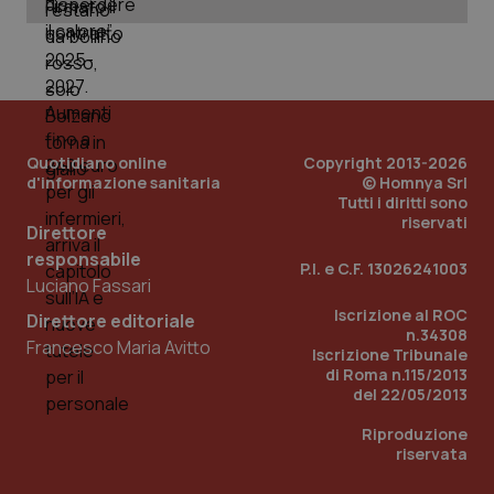
ver
dell
You
__Secure-YNID
.youtube.com
5 mesi 4
Que
settimane
imp
You
ten
pre
del
Quotidiano online
Copyright 2013-2026
vid
inco
d'informazione sanitaria
© Homnya Srl
può
Tutti i diritti sono
det
riservati
vis
Direttore
web
responsabile
uti
P.I. e C.F. 13026241003
nuo
Luciano Fassari
ver
dell
Iscrizione al ROC
Direttore editoriale
You
n.34308
Francesco Maria Avitto
YSC
Sessione
Que
Google LLC
Iscrizione Tribunale
imp
.youtube.com
di Roma n.115/2013
You
del 22/05/2013
ten
vis
vid
Riproduzione
riservata
__Secure-
.youtube.com
5 mesi 4
Que
ROLLOUT_TOKEN
settimane
imp
You