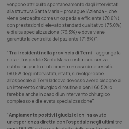
vengono attribuite spontaneamente dagli intervistati
Piemonte
HIV
alla struttura Santa Maria – prosegue l'Azienda -, che
viene percepita come un ospedale efficiente (78,8%),
Provincia Autonoma di Bolzano
Infezioni & Febbre
con prestazioni di elevato standard qualitativo (75,0%)
e di alta specializzazione (73,3%) e dove viene
garantita la centralità del paziente (71,8%)".
Provincia Autonoma di Trento
Ipertensione & Scompenso
"
Tra i residenti nella provincia di Terni
– aggiunge la
Puglia
Malattie rare
nota -, l’ospedale Santa Maria costituisce senza
dubbio un punto di riferimento in caso di necessità:
Sardegna
Malattia di Crohn & Rettocolite Ulcerosa
l’80,8% degli intervistati, infatti, si rivolgerebbe
all’ospedale di Terni laddove dovesse avere bisogno di
Sicilia
Neuroscienze & patologie neurodegenerative
un intervento chirurgico di routine e ben il 60,5% lo
farebbe anche in caso di un intervento chirurgico
Toscana
Obesità
complesso e di elevata specializzazione".
Umbria
Oftalmologia
"
Ampiamente positivi i giudizi di chi ha avuto
un’esperienza diretta con l’ospedale negli ultimi tre
anni
: l’89,8% si dice soddisfatto delle prestazioni