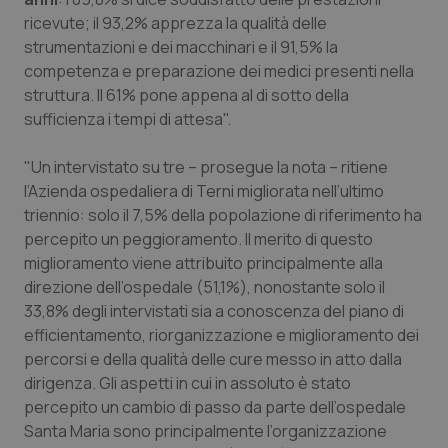
Valle D’Aosta
Oncodermatologia
ricevute; il 93,2% apprezza la qualità delle
strumentazioni e dei macchinari e il 91,5% la
Veneto
Oncoematologia
competenza e preparazione dei medici presenti nella
struttura. Il 61% pone appena al di sotto della
Oncologia & Nutrizione
sufficienza i tempi di attesa".
Psoriasi & pelle
"Un intervistato su tre – prosegue la nota – ritiene
l’Azienda ospedaliera di Terni migliorata nell’ultimo
Quotidiano Cardiologia
triennio: solo il 7,5% della popolazione di riferimento ha
percepito un peggioramento. Il merito di questo
Quotidiano Chirurgia
miglioramento viene attribuito principalmente alla
direzione dell’ospedale (51,1%), nonostante solo il
33,8% degli intervistati sia a conoscenza del piano di
Quotidiano Oncologia
efficientamento, riorganizzazione e miglioramento dei
percorsi e della qualità delle cure messo in atto dalla
Quotidiano Pediatria
dirigenza. Gli aspetti in cui in assoluto è stato
percepito un cambio di passo da parte dell’ospedale
Rene & patologie urogenitali
Santa Maria sono principalmente l’organizzazione