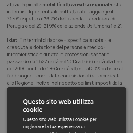
attrae la più alta
mobilità attiva extraregionale
, che
in termini di percentuale sul fatturato raggiunge il
31,4% rispetto al 26,7% dell’azienda ospedaliera di
Perugia e del 20-21,9% delle aziende Usl Umbria 1 e 2".
I dati
. "In termini di risorse – specifica la nota -, è
cresciuta la dotazione del personale medico-
infermieristico e di tutte le professioni sanitarie,
passando da 1.627 unità nel 2014 a 1.666 unità alla fine
del 2018, contro le 1.864 unità attese al 2020 in base al
fabbisogno concordato con i sindacati e comunicato
alla Regione. Inoltre, nel rispetto dei limiti imposti dalla
vigente normativa, i posti letto sono cresciuti
passando da 541 nel 2014 a 554 nel 2016 a 578 nel 2018
Questo sito web utilizza
(di cui 533 ordinari e 45 in regime di day-hospital e day
cookie
surgery)".
Questo sito web utilizza i cookie per
"
In crescita del 16,5% rispetto al 2015 il volume
migliorare la tua esperienza di
dell'attività specialistica ambulatoriale
– si legge