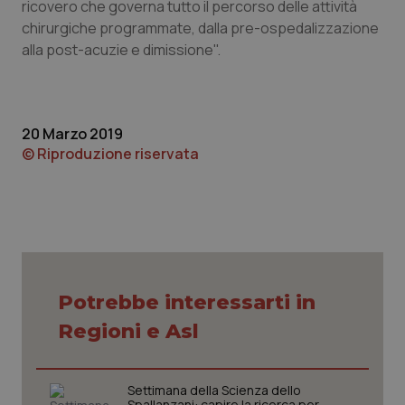
ricovero che governa tutto il percorso delle attività
I cookie necessari contribuiscono a rendere fruibile il
sito web abilitandone funzionalità di base quali la
chirurgiche programmate, dalla pre-ospedalizzazione
navigazione sulle pagine e l'accesso alle aree
alla post-acuzie e dimissione".
protette del sito. Il sito web non è in grado di
funzionare correttamente senza questi cookie.
Nome
Fornitore
/
Dominio
Scaden
VISITOR_PRIVACY_METADATA
5 mesi
YouTube
settim
.youtube.com
20 Marzo 2019
© Riproduzione riservata
Potrebbe interessarti in
Regioni e Asl
Settimana della Scienza dello
Spallanzani: capire la ricerca per