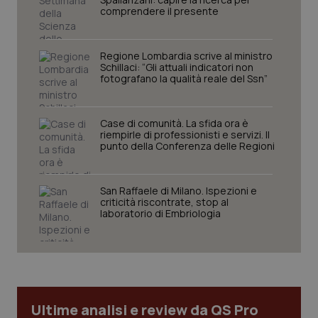
CookieScriptConsent
5 mesi
CookieScript
comprendere il presente
settim
www.quotidianosanita.it
Regione Lombardia scrive al ministro
Schillaci: “Gli attuali indicatori non
fotografano la qualità reale del Ssn”
Case di comunità. La sfida ora è
riempirle di professionisti e servizi. Il
punto della Conferenza delle Regioni
tracking-sites-ironfish-
www.quotidianosanita.it
4
San Raffaele di Milano. Ispezioni e
tracking-enable
settim
criticità riscontrate, stop al
2 gior
laboratorio di Embriologia
tracking-sites-ironfish-
www.quotidianosanita.it
4
session-id
settim
2 gior
Ultime analisi e review da QS Pro