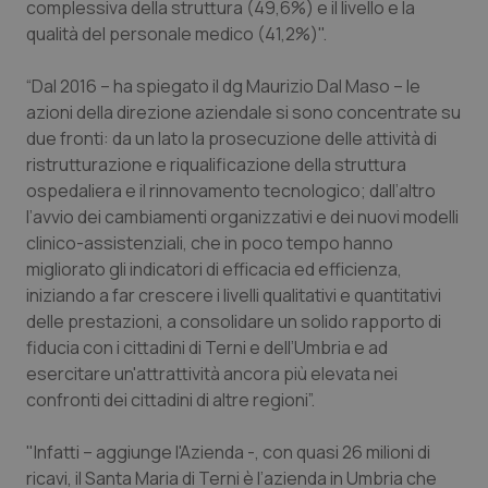
complessiva della struttura (49,6%) e il livello e la
Salute orale & impianti
qualità del personale medico (41,2%)".
Sangue & coagulazione
“Dal 2016 – ha spiegato il dg Maurizio Dal Maso – le
azioni della direzione aziendale si sono concentrate su
Tiroide
due fronti: da un lato la prosecuzione delle attività di
ristrutturazione e riqualificazione della struttura
ospedaliera e il rinnovamento tecnologico; dall’altro
Tumore al seno
l’avvio dei cambiamenti organizzativi e dei nuovi modelli
clinico-assistenziali, che in poco tempo hanno
Tumore ovarico
migliorato gli indicatori di efficacia ed efficienza,
iniziando a far crescere i livelli qualitativi e quantitativi
Tumori del Polmone & Testa Collo
delle prestazioni, a consolidare un solido rapporto di
fiducia con i cittadini di Terni e dell’Umbria e ad
Tumori gastrointestinali
esercitare un'attrattività ancora più elevata nei
confronti dei cittadini di altre regioni”.
Ulcera & Reflusso
"Infatti – aggiunge l'Azienda -, con quasi 26 milioni di
Vaccini
ricavi, il Santa Maria di Terni è l’azienda in Umbria che