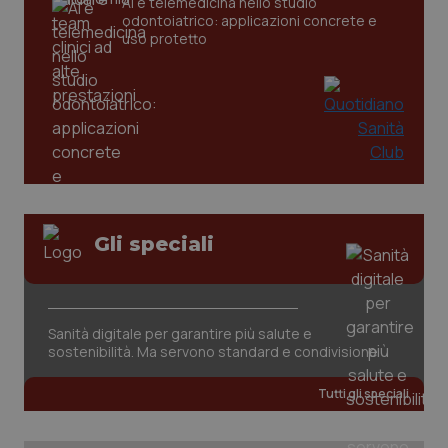
AI e telemedicina nello studio
odontoiatrico: applicazioni concrete e
uso protetto
PHPSESSID
Sessio
PHP.net
www.quotidianosanita.it
Gli speciali
Sanità digitale per garantire più salute e
sostenibilità. Ma servono standard e condivisione
Tutti gli speciali