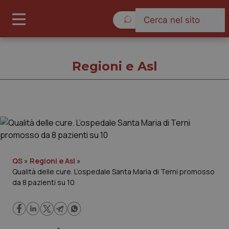
Domenica 9 Agosto 2026
Regioni e Asl
Regioni e Asl
Cronache
QS
»
Regioni e Asl
»
Qualità delle cure. L’ospedale Santa Maria di Terni promosso
Governo e Parlamento
da 8 pazienti su 10
Regioni e Asl
Lavoro e Professioni