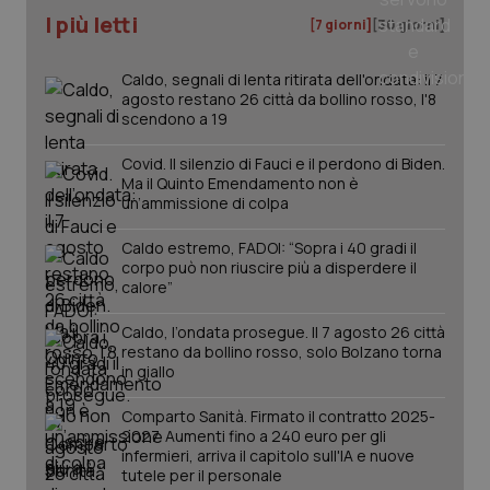
_ga_KM60CM4NPH
.quotidianosanita.it
1 anno
I più letti
mes
[7 giorni]
[30 giorni]
Caldo, segnali di lenta ritirata dell'ondata: il 7
agosto restano 26 città da bollino rosso, l'8
scendono a 19
Covid. Il silenzio di Fauci e il perdono di Biden.
Ma il Quinto Emendamento non è
un’ammissione di colpa
Fornitore
/
Nome
Scadenza
Descrizion
Dominio
Caldo estremo, FADOI: “Sopra i 40 gradi il
Nome
Fornitore
/
Dominio
Scadenza
Des
corpo può non riuscire più a disperdere il
_ga_0VMQEQKQ1N
.quotidianosanita.it
1 anno 1
Questo
mese
cookie
VISITOR_INFO1_LIVE
5 mesi 4
Que
calore”
Google LLC
viene
settimane
imp
.youtube.com
utilizzato
You
da Google
Caldo, l’ondata prosegue. Il 7 agosto 26 città
ten
Analytics
pre
restano da bollino rosso, solo Bolzano torna
per
del
in giallo
mantener
vid
lo stato
inco
della
può
Comparto Sanità. Firmato il contratto 2025-
sessione.
det
2027. Aumenti fino a 240 euro per gli
vis
web
infermieri, arriva il capitolo sull'IA e nuove
uti
tutele per il personale
nuo