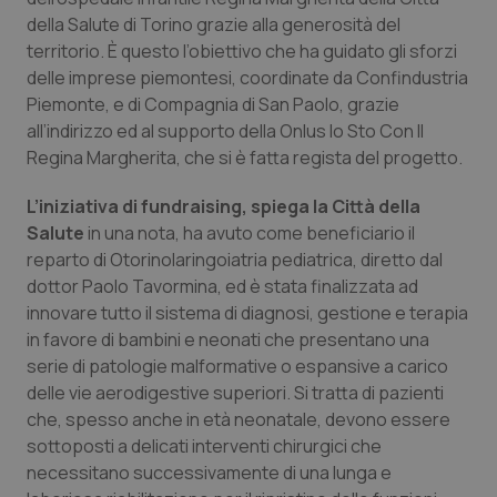
Calabria
Asma & BPCO
della Salute di Torino grazie alla generosità del
territorio. È questo l’obiettivo che ha guidato gli sforzi
Campania
Car-T
delle imprese piemontesi, coordinate da Confindustria
Piemonte, e di Compagnia di San Paolo, grazie
all’indirizzo ed al supporto della Onlus Io Sto Con Il
Emilia-Romagna
Colesterolo & coronaropatie
Regina Margherita, che si è fatta regista del progetto.
Friuli Venezia Giulia
Dermatite Atopica
L’iniziativa di fundraising, spiega la Città della
Salute
in una nota, ha avuto come beneficiario il
Lazio
Diabete & glucometri
reparto di Otorinolaringoiatria pediatrica, diretto dal
dottor Paolo Tavormina, ed è stata finalizzata ad
Liguria
Disturbi dell’umore
innovare tutto il sistema di diagnosi, gestione e terapia
in favore di bambini e neonati che presentano una
Lombardia
Dolore
serie di patologie malformative o espansive a carico
delle vie aerodigestive superiori. Si tratta di pazienti
che, spesso anche in età neonatale, devono essere
Marche
Donna & Salute
sottoposti a delicati interventi chirurgici che
necessitano successivamente di una lunga e
Molise
Epatiti