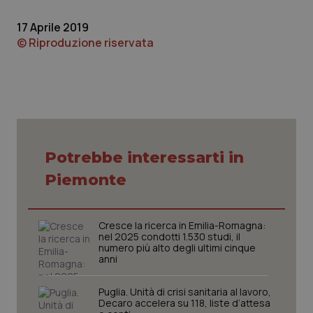
17 Aprile 2019
© Riproduzione riservata
_tteu
www.quotidianosanitaclub.it
1 anno 1
mese
CookieScriptConsent
5 mesi 3
CookieScript
settiman
.quotidianosanitaclub.it
Potrebbe interessarti in
Google Privacy Policy
Piemonte
Cresce la ricerca in Emilia-Romagna:
nel 2025 condotti 1.530 studi, il
numero più alto degli ultimi cinque
anni
Puglia. Unità di crisi sanitaria al lavoro,
Decaro accelera su 118, liste d’attesa
__cf_bm
29 minuti