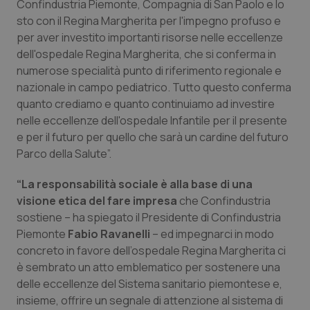
Confindustria Piemonte, Compagnia di San Paolo e Io
Salute orale & impianti
sto con il Regina Margherita per l'impegno profuso e
per aver investito importanti risorse nelle eccellenze
Sangue & coagulazione
dell'ospedale Regina Margherita, che si conferma in
numerose specialità punto di riferimento regionale e
nazionale in campo pediatrico. Tutto questo conferma
Tiroide
quanto crediamo e quanto continuiamo ad investire
nelle eccellenze dell'ospedale Infantile per il presente
Tumore al seno
e per il futuro per quello che sarà un cardine del futuro
Parco della Salute”.
Tumore ovarico
“La responsabilità sociale è alla base di una
Tumori del Polmone & Testa Collo
visione etica del fare impresa
che Confindustria
sostiene – ha spiegato il Presidente di Confindustria
Tumori gastrointestinali
Piemonte
Fabio Ravanelli
– ed impegnarci in modo
concreto in favore dell’ospedale Regina Margherita ci
è sembrato un atto emblematico per sostenere una
Ulcera & Reflusso
delle eccellenze del Sistema sanitario piemontese e,
insieme, offrire un segnale di attenzione al sistema di
Vaccini