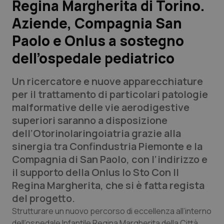
Regina Margherita di Torino.
Aziende, Compagnia San
Scienza e Farmaci
Paolo e Onlus a sostegno
Studi e Analisi
dell’ospedale pediatrico
Lettere al direttore
Un ricercatore e nuove apparecchiature
per il trattamento di particolari patologie
Edizioni Regionali
malformative delle vie aerodigestive
superiori saranno a disposizione
QS Pro
dell’Otorinolaringoiatria grazie alla
sinergia tra Confindustria Piemonte e la
Professionisti Sanitari.AI
Compagnia di San Paolo, con l’indirizzo e
il supporto della Onlus Io Sto Con Il
Abruzzo
QS Pro Gold
Regina Margherita, che si è fatta regista
del progetto.
QS Club
Newsletter
Basilicata
Artrite & artrosi
Strutturare un nuovo percorso di eccellenza all’interno
dell’ospedale Infantile Regina Margherita della Città