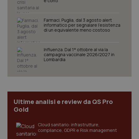
e conti
Cloudflare Inc.
59
.hs-analytics.net
secondi
Farmaci. Puglia, dal 3 agosto alert
informatico per segnalare l’esistenza
di un equivalente meno costoso
Influenza. Dal 1° ottobre al via la
campagna vaccinale 2026/2027 in
Lombardia
visid_incap_2921979
.certid.it
1 anno
Ultime analisi e review da QS Pro
incap_ses_537_2921979
.certid.it
Sessione
Gold
Cloud sanitario: infrastrutture,
compliance, GDPR e Risk management