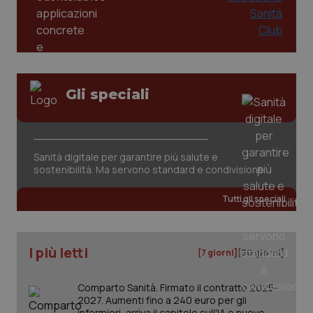
_tteus
www.quotidianosanitaclub.it
Sessione
__cf_bm
29 minuti
Cloudflare Inc.
59
.info.quotidianosanitaclub.it
secondi
Gli speciali
Sanità digitale per garantire più salute e
sostenibilità. Ma servono standard e condivisione
Tutti gli speciali
ps_profile_variant
www.quotidianosanitaclub.it
1 anno
I più letti
[7 giorni]
[30 giorni]
Comparto Sanità. Firmato il contratto 2025-
2027. Aumenti fino a 240 euro per gli
infermieri, arriva il capitolo sull'IA e nuove