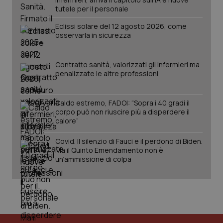
tutele per il personale
Eclissi solare del 12 agosto 2026, come
__cf_bm
29 minuti
Cloudflare Inc.
osservarla in sicurezza
59
.hubspotusercontent-
secondi
na1.net
Contratto sanità, valorizzati gli infermieri ma
penalizzate le altre professioni
Caldo estremo, FADOI: “Sopra i 40 gradi il
corpo può non riuscire più a disperdere il
calore”
__cf_bm
29 minuti
Cloudflare Inc.
59
.hubspotusercontent-
Covid. Il silenzio di Fauci e il perdono di Biden.
secondi
eu1.net
Ma il Quinto Emendamento non è
un’ammissione di colpa