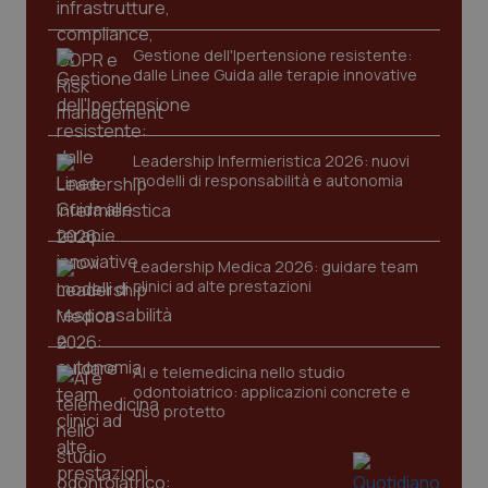
__cf_bm
29 minuti
Cloudflare Inc.
59
.hubspot.com
secondi
Gestione dell'Ipertensione resistente:
dalle Linee Guida alle terapie innovative
Leadership Infermieristica 2026: nuovi
modelli di responsabilità e autonomia
next-token
www.quotidianosanitaclub.it
Sessione
Leadership Medica 2026: guidare team
clinici ad alte prestazioni
__cf_bm
29 minuti
Cloudflare Inc.
58
.hs-scripts.com
AI e telemedicina nello studio
secondi
odontoiatrico: applicazioni concrete e
uso protetto