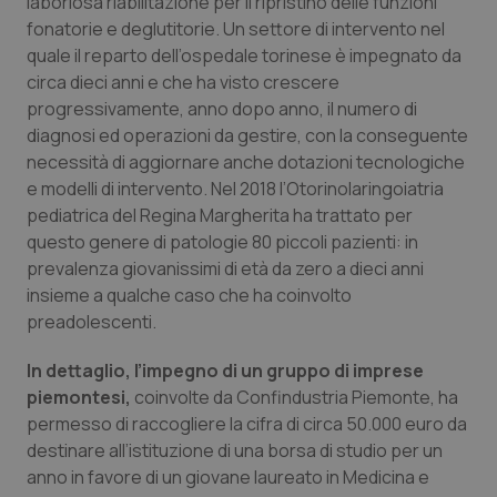
laboriosa riabilitazione per il ripristino delle funzioni
fonatorie e deglutitorie. Un settore di intervento nel
Piemonte
HIV
quale il reparto dell’ospedale torinese è impegnato da
circa dieci anni e che ha visto crescere
Provincia Autonoma di Bolzano
Infezioni & Febbre
progressivamente, anno dopo anno, il numero di
diagnosi ed operazioni da gestire, con la conseguente
Provincia Autonoma di Trento
Ipertensione & Scompenso
necessità di aggiornare anche dotazioni tecnologiche
e modelli di intervento. Nel 2018 l’Otorinolaringoiatria
Puglia
Malattie rare
pediatrica del Regina Margherita ha trattato per
questo genere di patologie 80 piccoli pazienti: in
prevalenza giovanissimi di età da zero a dieci anni
Sardegna
Malattia di Crohn & Rettocolite Ulcerosa
insieme a qualche caso che ha coinvolto
preadolescenti.
Sicilia
Neuroscienze & patologie neurodegenerative
In dettaglio, l’impegno di un gruppo di imprese
Toscana
Obesità
piemontesi,
coinvolte da Confindustria Piemonte, ha
permesso di raccogliere la cifra di circa 50.000 euro da
Umbria
Oftalmologia
destinare all’istituzione di una borsa di studio per un
anno in favore di un giovane laureato in Medicina e