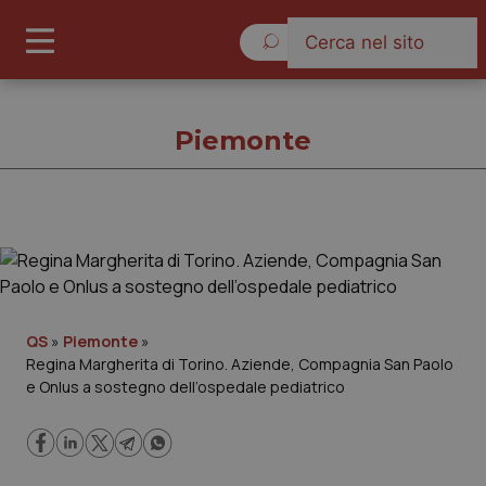
Giovedì 6 Agosto 2026
Piemonte
Piemonte
Cronache
QS
»
Piemonte
»
Regina Margherita di Torino. Aziende, Compagnia San Paolo
Governo e Parlamento
e Onlus a sostegno dell’ospedale pediatrico
Regioni e Asl
Lavoro e Professioni