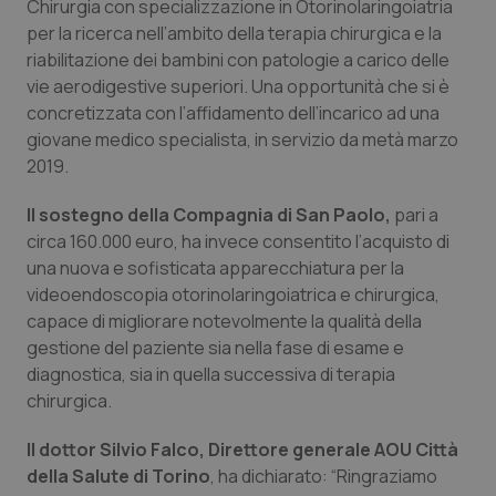
Valle D’Aosta
Oncodermatologia
Chirurgia con specializzazione in Otorinolaringoiatria
per la ricerca nell’ambito della terapia chirurgica e la
riabilitazione dei bambini con patologie a carico delle
Veneto
Oncoematologia
vie aerodigestive superiori. Una opportunità che si è
concretizzata con l’affidamento dell’incarico ad una
Oncologia & Nutrizione
giovane medico specialista, in servizio da metà marzo
2019.
Psoriasi & pelle
Il sostegno della Compagnia di San Paolo,
pari a
Quotidiano Cardiologia
circa 160.000 euro, ha invece consentito l’acquisto di
una nuova e sofisticata apparecchiatura per la
Quotidiano Chirurgia
videoendoscopia otorinolaringoiatrica e chirurgica,
capace di migliorare notevolmente la qualità della
gestione del paziente sia nella fase di esame e
Quotidiano Oncologia
diagnostica, sia in quella successiva di terapia
chirurgica.
Quotidiano Pediatria
Il dottor Silvio Falco, Direttore generale AOU Città
Rene & patologie urogenitali
della Salute di Torino
, ha dichiarato: “Ringraziamo