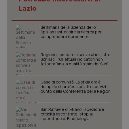
Nome
Scadenza
Descrizion
Dominio
Lazio
Nome
Fornitore
/
Dominio
Scadenza
Des
_ga_0VMQEQKQ1N
.quotidianosanita.it
1 anno 1
Questo
mese
cookie
VISITOR_INFO1_LIVE
5 mesi 4
Que
Google LLC
viene
settimane
imp
.youtube.com
utilizzato
You
Settimana della Scienza dello
da Google
ten
Spallanzani: capire la ricerca per
Analytics
pre
comprendere il presente
per
del
mantener
vid
lo stato
inco
della
può
sessione.
det
Regione Lombardia scrive al ministro
vis
Schillaci: “Gli attuali indicatori non
web
fotografano la qualità reale del Ssn”
uti
nuo
ver
dell
Case di comunità. La sfida ora è
You
riempirle di professionisti e servizi. Il
__Secure-YNID
.youtube.com
5 mesi 4
Que
punto della Conferenza delle Regioni
settimane
imp
You
ten
pre
San Raffaele di Milano. Ispezioni e
del
criticità riscontrate, stop al
vid
laboratorio di Embriologia
inco
può
det