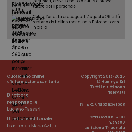
infermieri, arriva il capitolo sull'IA e nuove
tutele per il personale
Caldo, l’ondata prosegue. Il 7 agosto 26 città
restano da bollino rosso, solo Bolzano torna
in giallo
Quotidiano online
Copyright 2013-2026
d'informazione sanitaria
© Homnya Srl
Tutti i diritti sono
riservati
Direttore
responsabile
P.I. e C.F. 13026241003
Luciano Fassari
Iscrizione al ROC
Direttore editoriale
n.34308
Francesco Maria Avitto
Iscrizione Tribunale