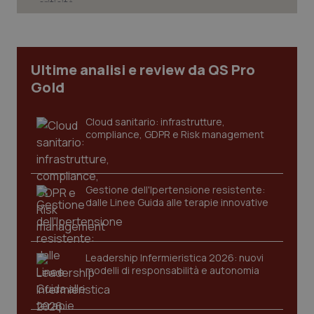
vis
web
uti
nuo
ver
dell
You
Ultime analisi e review da QS Pro
YSC
Sessione
Que
Gold
Google LLC
imp
.youtube.com
You
ten
Cloud sanitario: infrastrutture,
vis
vid
compliance, GDPR e Risk management
__Secure-
.youtube.com
5 mesi 4
Que
ROLLOUT_TOKEN
settimane
imp
You
ges
Gestione dell'Ipertensione resistente:
del
dalle Linee Guida alle terapie innovative
e d
per
del
ute
tracking-sites-
www.quotidianosanita.it
4
Que
Leadership Infermieristica 2026: nuovi
ironfish-tracking-
settimane
imp
modelli di responsabilità e autonomia
named-enable
2 giorni
dal
per 
sis
sol
ute