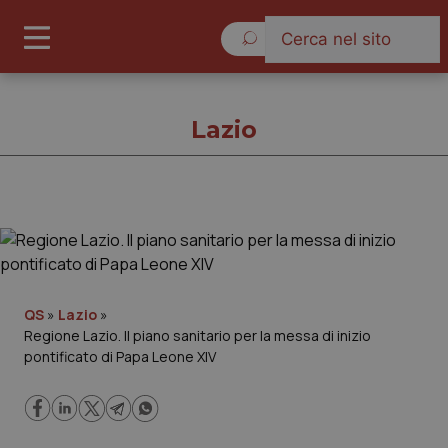
Sabato 8 Agosto 2026
Lazio
Lazio
Cronache
QS
»
Lazio
»
Regione Lazio. Il piano sanitario per la messa di inizio
Governo e Parlamento
pontificato di Papa Leone XIV
Regioni e Asl
Lavoro e Professioni