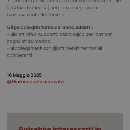
• il contatto con la Centrale di continuità assistenziale
(ex Guardia medica) nei giorni e negli orari di
funzionamento del servizio.
Gli psicologi in turno saranno addetti:
– alle attività di supporto psicologico per i pazienti
segnalati dal medico;
– ai collegamenti con gli altri servizi territoriali
competenti.
_ga_KM60CM4NPH
.quotidianosanita.it
1 anno
16 Maggio 2025
mes
© Riproduzione riservata
Potrebbe interessarti in
Fornitore
/