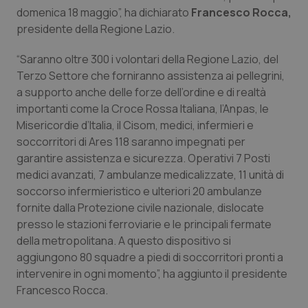
Valle D’Aosta
Oncodermatologia
domenica 18 maggio”, ha dichiarato
Francesco Rocca,
presidente della Regione Lazio.
Veneto
Oncoematologia
“Saranno oltre 300 i volontari della Regione Lazio, del
Oncologia & Nutrizione
Terzo Settore che forniranno assistenza ai pellegrini,
a supporto anche delle forze dell’ordine e di realtà
importanti come la Croce Rossa Italiana, l’Anpas, le
Psoriasi & pelle
Misericordie d’Italia, il Cisom, medici, infermieri e
soccorritori di Ares 118 saranno impegnati per
Quotidiano Cardiologia
garantire assistenza e sicurezza. Operativi 7 Posti
medici avanzati, 7 ambulanze medicalizzate, 11 unità di
Quotidiano Chirurgia
soccorso infermieristico e ulteriori 20 ambulanze
fornite dalla Protezione civile nazionale, dislocate
Quotidiano Oncologia
presso le stazioni ferroviarie e le principali fermate
della metropolitana. A questo dispositivo si
Quotidiano Pediatria
aggiungono 80 squadre a piedi di soccorritori pronti a
intervenire in ogni momento”, ha aggiunto il presidente
Rene & patologie urogenitali
Francesco Rocca.