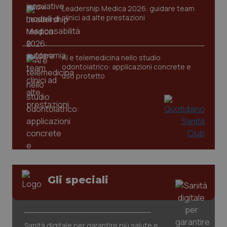
ide
Leadership Medica 2026: guidare team
Wel
clinici ad alte prestazioni
AI e telemedicina nello studio
odontoiatrico: applicazioni concrete e
uso protetto
Gli speciali
Sanità digitale per garantire più salute e