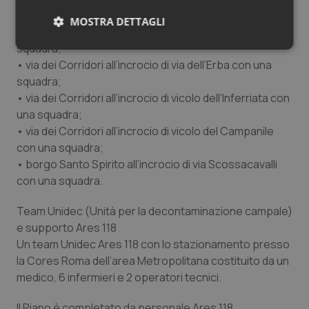
prefiltraggio) con una squadra;
MOSTRA DETTAGLI
• via dei Corridori all’incrocio di via Rusticucci con una
squadra;
Necessari
Statistici
Marketing
• via dei Corridori all’incrocio di via dell’Erba con una
squadra;
• via dei Corridori all’incrocio di vicolo dell’Inferriata con
una squadra;
• via dei Corridori all’incrocio di vicolo del Campanile
con una squadra;
Necessari
Statistici
Marketing
• borgo Santo Spirito all’incrocio di via Scossacavalli
I cookie necessari contribuiscono a rendere fruibile il
con una squadra.
sito web abilitandone funzionalità di base quali la
navigazione sulle pagine e l'accesso alle aree
protette del sito. Il sito web non è in grado di
Team Unidec (Unità per la decontaminazione campale)
funzionare correttamente senza questi cookie.
e supporto Ares 118
Nome
Fornitore
/
Dominio
Scaden
Un team Unidec Ares 118 con lo stazionamento presso
la Cores Roma dell’area Metropolitana costituito da un
VISITOR_PRIVACY_METADATA
5 mesi
YouTube
settim
.youtube.com
medico, 6 infermieri e 2 operatori tecnici.
Il Piano è completato da personale Ares 118,