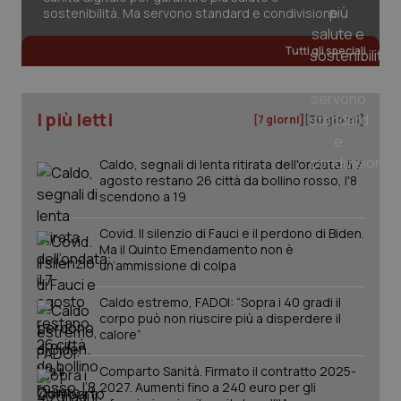
sostenibilità. Ma servono standard e condivisione
Tutti gli speciali
I più letti
[7 giorni]
[30 giorni]
Caldo, segnali di lenta ritirata dell'ondata: il 7
agosto restano 26 città da bollino rosso, l'8
scendono a 19
Covid. Il silenzio di Fauci e il perdono di Biden.
Ma il Quinto Emendamento non è
un’ammissione di colpa
Caldo estremo, FADOI: “Sopra i 40 gradi il
corpo può non riuscire più a disperdere il
calore”
Comparto Sanità. Firmato il contratto 2025-
2027. Aumenti fino a 240 euro per gli