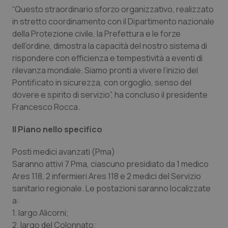
“Questo straordinario sforzo organizzativo, realizzato
Salute orale & impianti
in stretto coordinamento con il Dipartimento nazionale
della Protezione civile, la Prefettura e le forze
Sangue & coagulazione
dell’ordine, dimostra la capacità del nostro sistema di
rispondere con efficienza e tempestività a eventi di
Tiroide
rilevanza mondiale. Siamo pronti a vivere l’inizio del
Pontificato in sicurezza, con orgoglio, senso del
Tumore al seno
dovere e spirito di servizio”, ha concluso il presidente
Francesco Rocca.
Tumore ovarico
Il Piano nello specifico
Tumori del Polmone & Testa Collo
Posti medici avanzati (Pma)
Saranno attivi 7 Pma, ciascuno presidiato da 1 medico
Tumori gastrointestinali
Ares 118, 2 infermieri Ares 118 e 2 medici del Servizio
sanitario regionale. Le postazioni saranno localizzate
Ulcera & Reflusso
a:
1. largo Alicorni;
Vaccini
2. largo del Colonnato;