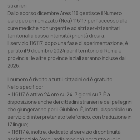
stranieri
Dallo scorso dicembre Ares 118 gestisce il Numero
tracking-sites-ironfish-
www.quotidianosanita.it
4
europeo armonizzato (Nea) 116117 per l’accesso alle
tracking-enable
settim
2 gior
cure mediche non urgenti e ad altri servizi sanitari
territoriali a bassa intensità/priorità di cura.
Il servizio 116117, dopo una fase di sperimentazione, è
partito il 9 dicembre 2024 per il territorio di Roma e
tracking-sites-ironfish-
www.quotidianosanita.it
4
session-id
settim
provincia: le altre province laziali saranno incluse dal
2 gior
2026.
Il numero è rivolto a tutti i cittadini ed è gratuito.
Nello specifico:
_ga
1 anno
Google LLC
mes
.quotidianosanita.it
• 116117 è attivo 24 ore su 24, 7 giorni su 7. È a
disposizione anche dei cittadini stranieri e dei pellegrini
che giungeranno per il Giubileo. È, infatti, disponibile un
servizio di interpretariato telefonico, con traduzione in
17 lingue;
• 116117 è, inoltre, dedicato al servizio di continuità
assistenziale (ex guardia medica) per tutte quelle