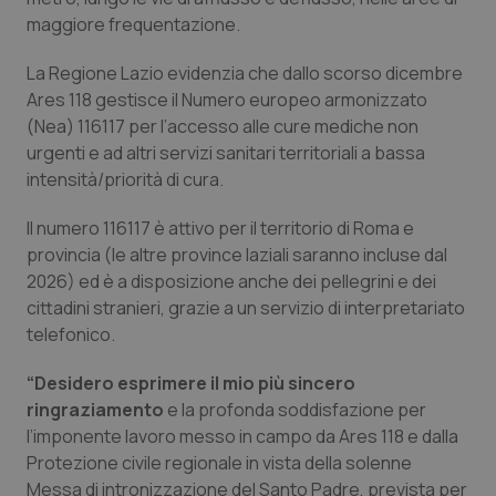
maggiore frequentazione.
Piemonte
HIV
La Regione Lazio evidenzia che dallo scorso dicembre
Provincia Autonoma di Bolzano
Infezioni & Febbre
Ares 118 gestisce il Numero europeo armonizzato
(Nea) 116117 per l’accesso alle cure mediche non
urgenti e ad altri servizi sanitari territoriali a bassa
Provincia Autonoma di Trento
Ipertensione & Scompenso
intensità/priorità di cura.
Puglia
Malattie rare
Il numero 116117 è attivo per il territorio di Roma e
provincia (le altre province laziali saranno incluse dal
Sardegna
Malattia di Crohn & Rettocolite Ulcerosa
2026) ed è a disposizione anche dei pellegrini e dei
cittadini stranieri, grazie a un servizio di interpretariato
Sicilia
Neuroscienze & patologie neurodegenerative
telefonico.
“Desidero esprimere il mio più sincero
Toscana
Obesità
ringraziamento
e la profonda soddisfazione per
l’imponente lavoro messo in campo da Ares 118 e dalla
Umbria
Oftalmologia
Protezione civile regionale in vista della solenne
Messa di intronizzazione del Santo Padre, prevista per