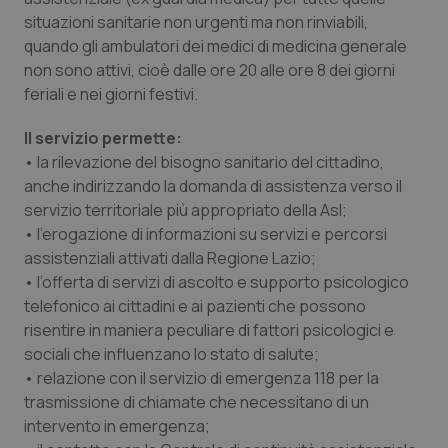
situazioni sanitarie non urgenti ma non rinviabili,
quando gli ambulatori dei medici di medicina generale
non sono attivi, cioè dalle ore 20 alle ore 8 dei giorni
feriali e nei giorni festivi.
Il servizio permette:
• la rilevazione del bisogno sanitario del cittadino,
anche indirizzando la domanda di assistenza verso il
servizio territoriale più appropriato della Asl;
• l’erogazione di informazioni su servizi e percorsi
assistenziali attivati dalla Regione Lazio;
• l’offerta di servizi di ascolto e supporto psicologico
telefonico ai cittadini e ai pazienti che possono
risentire in maniera peculiare di fattori psicologici e
PHPSESSID
Sessio
PHP.net
sociali che influenzano lo stato di salute;
www.quotidianosanita.it
• relazione con il servizio di emergenza 118 per la
trasmissione di chiamate che necessitano di un
intervento in emergenza;