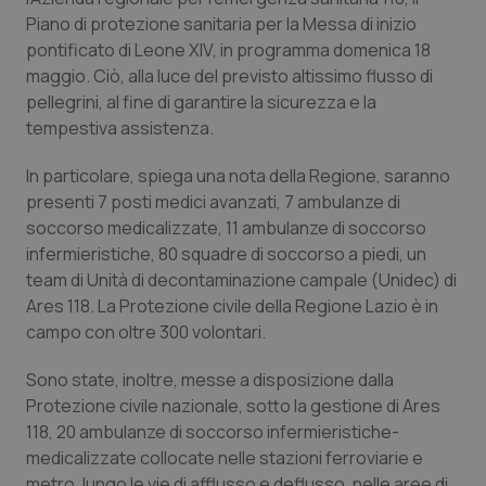
Calabria
Asma & BPCO
Piano di protezione sanitaria per la Messa di inizio
pontificato di Leone XIV, in programma domenica 18
Campania
Car-T
maggio. Ciò, alla luce del previsto altissimo flusso di
pellegrini, al fine di garantire la sicurezza e la
tempestiva assistenza.
Emilia-Romagna
Colesterolo & coronaropatie
In particolare, spiega una nota della Regione, saranno
Friuli Venezia Giulia
Dermatite Atopica
presenti 7 posti medici avanzati, 7 ambulanze di
soccorso medicalizzate, 11 ambulanze di soccorso
Lazio
Diabete & glucometri
infermieristiche, 80 squadre di soccorso a piedi, un
team di Unità di decontaminazione campale (Unidec) di
Liguria
Disturbi dell’umore
Ares 118. La Protezione civile della Regione Lazio è in
campo con oltre 300 volontari.
Lombardia
Dolore
Sono state, inoltre, messe a disposizione dalla
Protezione civile nazionale, sotto la gestione di Ares
Marche
Donna & Salute
118, 20 ambulanze di soccorso infermieristiche-
medicalizzate collocate nelle stazioni ferroviarie e
Molise
Epatiti
metro, lungo le vie di afflusso e deflusso, nelle aree di