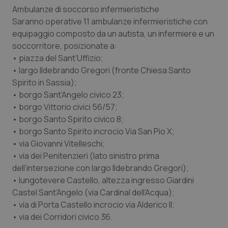
Ambulanze di soccorso infermieristiche
Saranno operative 11 ambulanze infermieristiche con
equipaggio composto da un autista, un infermiere e un
soccorritore, posizionate a:
• piazza del Sant’Uffizio;
• largo Ildebrando Gregori (fronte Chiesa Santo
Spirito in Sassia);
• borgo Sant’Angelo civico 23;
• borgo Vittorio civici 56/57;
• borgo Santo Spirito civico 8;
• borgo Santo Spirito incrocio Via San Pio X;
• via Giovanni Vitelleschi;
• via dei Penitenzieri (lato sinistro prima
dell’intersezione con largo Ildebrando Gregori);
• lungotevere Castello, altezza ingresso Giardini
Castel Sant’Angelo (via Cardinal dell’Acqua);
• via di Porta Castello incrocio via Alderico II;
• via dei Corridori civico 36.