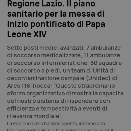
Regione Lazio. Il piano
sanitario per la messa di
Scienza e Farmaci
inizio pontificato di Papa
Studi e Analisi
Leone XIV
Lettere al direttore
Sette posti medici avanzati, 7 ambulanze
di soccorso medicalizzate, 11 ambulanze
Edizioni Regionali
di soccorso infermieristiche, 80 squadre
di soccorso a piedi, un team di Unità di
QS Pro
decontaminazione campale (Unidec) di
Ares 118. Rocca: “Questo straordinario
Professionisti Sanitari.AI
sforzo organizzativo dimostra la capacità
del nostro sistema di rispondere con
Abruzzo
QS Pro Gold
efficienza e tempestività a eventi di
rilevanza mondiale”.
QS Club
Newsletter
Basilicata
Artrite & artrosi
La Regione Lazio ha predisposto, insieme con
l’Azienda regionale per l’emergenza sanitaria 118, il