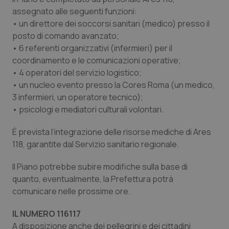
assegnato alle seguenti funzioni:
• un direttore dei soccorsi sanitari (medico) presso il
posto di comando avanzato;
• 6 referenti organizzativi (infermieri) per il
coordinamento e le comunicazioni operative;
• 4 operatori del servizio logistico;
• un nucleo evento presso la Cores Roma (un medico,
3 infermieri, un operatore tecnico);
• psicologi e mediatori culturali volontari.
CookieScriptConsent
5 mesi
CookieScript
È prevista l’integrazione delle risorse mediche di Ares
settim
www.quotidianosanita.it
118, garantite dal Servizio sanitario regionale.
Il Piano potrebbe subire modifiche sulla base di
quanto, eventualmente, la Prefettura potrà
comunicare nelle prossime ore.
IL NUMERO 116117
A disposizione anche dei pellegrini e dei cittadini