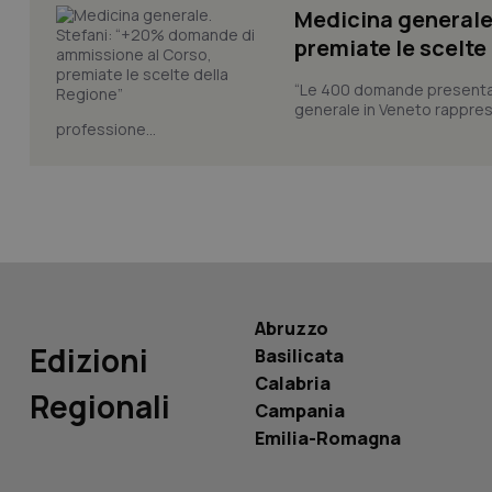
CookieScriptConse
Medicina generale
premiate le scelte
“Le 400 domande presentate 
tracking-sites-ironf
generale in Veneto rappres
tracking-enable
professione...
tracking-sites-ironf
session-id
_ga
Abruzzo
Edizioni
Basilicata
PHPSESSID
Calabria
Regionali
Campania
Emilia-Romagna