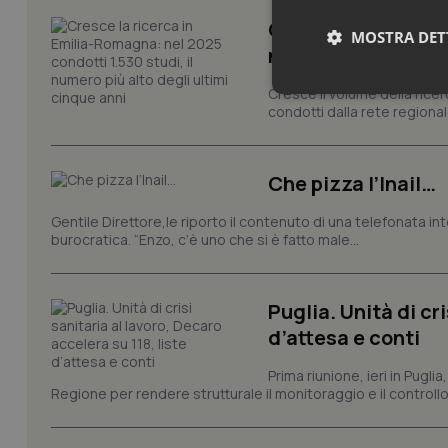
Cresce la ricerca i
MOSTRA DET
numero più alto de
Cresce il volume della ricer
Neces
condotti dalla rete regionale
Che pizza l’Inail…
Gentile Direttore,le riporto il contenuto di una telefonata in
burocratica. “Enzo, c’è uno che si è fatto male...
I cookie necessari con
e l'accesso alle aree 
Puglia. Unità di cri
Nome
d’attesa e conti
VISITOR_PRIVACY_
Prima riunione, ieri in Pugli
Regione per rendere strutturale il monitoraggio e il controllo 