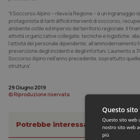
“Il Soccorso Alpino – rileva la Regione – è un ingranaggio
protagonista di tanti difficili interventi di soccorso, recu
ambiente ostile ed impervio del territorio regionale. Il fin
attività organizzative collegate, tecniche e logistiche; all
l’attività del personale dipendente; all’ammodernamento te
prevenzione degli incidenti e degli infortuni. L’aumento a 
Soccorso Alpino nell’anno precedente, soprattutto quelle 
struttura”.
29 Giugno 2019
© Riproduzione riservata
Questo sito 
Questo sito web ut
Potrebbe interessarti in Regioni 
nostro sito web ac
più