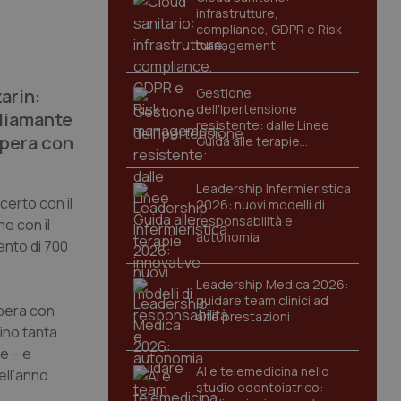
infrastrutture,
compliance, GDPR e Risk
management
arin:
Gestione
dell'Ipertensione
 diamante
resistente: dalle Linee
opera con
Guida alle terapie
innovative
Leadership Infermieristica
certo con il
2026: nuovi modelli di
responsabilità e
e con il
autonomia
nto di 700
Leadership Medica 2026:
guidare team clinici ad
opera con
alte prestazioni
ino tanta
ge – e
AI e telemedicina nello
ell’anno
studio odontoiatrico: