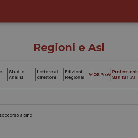
Regioni e Asl
e
Studi e
Lettere al
Edizioni
Professionis
QS Pro
Analisi
direttore
Regionali
Sanitari.AI
 soccorso alpino