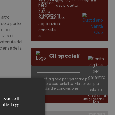
applicazioni concrete e
uso protetto
 altro
rso e per le
a e per
ività di
sostenute dal
cienza della
Gli speciali
Sanità digitale per garantire più
salute e sostenibilità. Ma servono
standard e condivisione
ilizzando il
Tutti gli speciali
cookie.
Leggi di