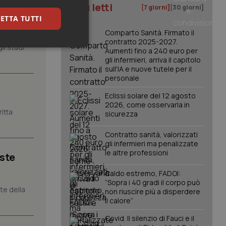
I più letti
[7 giorni]
[30 giorni]
, il
ETTA TUTTI
Comparto Sanità. Firmato il
contratto 2025-2027.
li studi
keting
Aumenti fino a 240 euro per
gli infermieri, arriva il capitolo
sull'IA e nuove tutele per il
personale
Eclissi solare del 12 agosto
2026, come osservarla in
itta
sicurezza
Contratto sanità, valorizzati
igazione sulle pagine
gli infermieri ma penalizzate
kie.
le altre professioni
iste
Caldo estremo, FADOI:
er memorizzare le
“Sopra i 40 gradi il corpo può
utente per la loro
nte della
 dati sul consenso
non riuscire più a disperdere
itiche e
il calore”
tendo che le loro
ssioni future.
Covid. Il silenzio di Fauci e il