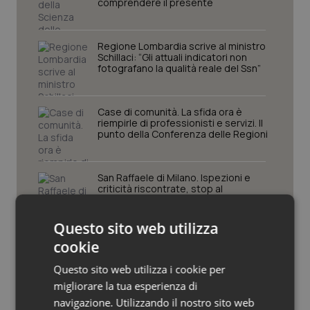
comprendere il presente
Piemonte
HIV
Regione Lombardia scrive al ministro
Schillaci: “Gli attuali indicatori non
Provincia Autonoma di Bolzano
Infezioni & Febbre
fotografano la qualità reale del Ssn”
Provincia Autonoma di Trento
Ipertensione & Scompenso
Case di comunità. La sfida ora è
riempirle di professionisti e servizi. Il
Puglia
Malattie rare
punto della Conferenza delle Regioni
Sardegna
Malattia di Crohn & Rettocolite Ulcerosa
San Raffaele di Milano. Ispezioni e
criticità riscontrate, stop al
laboratorio di Embriologia
Sicilia
Neuroscienze & patologie neurodegenerative
Questo sito web utilizza
Toscana
Obesità
cookie
Questo sito web utilizza i cookie per
Umbria
Oftalmologia
migliorare la tua esperienza di
Ultime analisi e review da QS Pro
navigazione. Utilizzando il nostro sito web