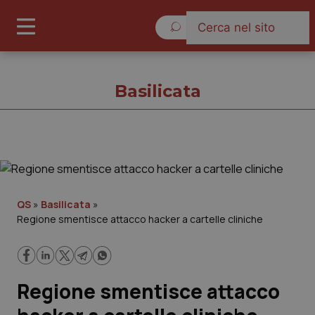
Lunedì 10 Agosto 2026
Basilicata
Basilicata
Cronache
QS
»
Basilicata
»
Regione smentisce attacco hacker a cartelle cliniche
Governo e Parlamento
Regioni e Asl
Regione smentisce attacco
Lavoro e Professioni