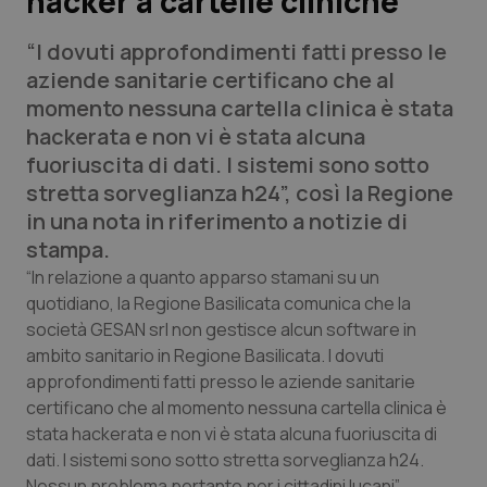
hacker a cartelle cliniche
“I dovuti approfondimenti fatti presso le
Scienza e Farmaci
aziende sanitarie certificano che al
momento nessuna cartella clinica è stata
Studi e Analisi
hackerata e non vi è stata alcuna
fuoriuscita di dati. I sistemi sono sotto
Lettere al direttore
stretta sorveglianza h24”, così la Regione
in una nota in riferimento a notizie di
Edizioni Regionali
stampa.
QS Pro
“In relazione a quanto apparso stamani su un
quotidiano, la Regione Basilicata comunica che la
società GESAN srl non gestisce alcun software in
Professionisti Sanitari.AI
ambito sanitario in Regione Basilicata. I dovuti
approfondimenti fatti presso le aziende sanitarie
Abruzzo
QS Pro Gold
certificano che al momento nessuna cartella clinica è
stata hackerata e non vi è stata alcuna fuoriuscita di
QS Club
Newsletter
Basilicata
Artrite & artrosi
dati. I sistemi sono sotto stretta sorveglianza h24.
Nessun problema pertanto per i cittadini lucani”.