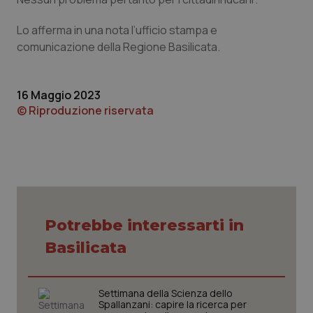
Calabria
Asma & BPCO
Lo afferma in una nota l’ufficio stampa e
Campania
Car-T
comunicazione della Regione Basilicata.
Emilia-Romagna
Colesterolo & coronaropatie
16 Maggio 2023
© Riproduzione riservata
Friuli Venezia Giulia
Dermatite Atopica
Lazio
Diabete & glucometri
Liguria
Disturbi dell’umore
Potrebbe interessarti in
Lombardia
Dolore
Basilicata
Marche
Donna & Salute
Settimana della Scienza dello
Molise
Epatiti
Spallanzani: capire la ricerca per