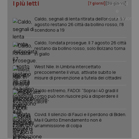
settim
I più letti
www.quotidianosanita.it
[7 giorni]
[30 giorni]
Caldo, segnali di lenta ritirata dell'ondata: il 7
agosto restano 26 città da bollino rosso, l'8
scendono a 19
Caldo, l’ondata prosegue. Il 7 agosto 26 città
restano da bollino rosso, solo Bolzano torna
in giallo
West Nile. In Umbria intercettato
precocemente il virus, attivate subito le
tracking-sites-ironfish-
www.quotidianosanita.it
4
misure di prevenzione a tutela dei cittadini
tracking-enable
settim
2 gior
Caldo estremo, FADOI: “Sopra i 40 gradi il
corpo può non riuscire più a disperdere il
calore”
tracking-sites-ironfish-
www.quotidianosanita.it
4
Covid. Il silenzio di Fauci e il perdono di Biden.
session-id
settim
2 gior
Ma il Quinto Emendamento non è
un’ammissione di colpa