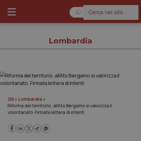
Giovedì 6 Agosto 2026
Lombardia
Lombardia
Cronache
QS
»
Lombardia
»
Riforma del territorio, all’Ats Bergamo si valorizza il
Governo e Parlamento
volontariato. Firmata lettera di intenti
Regioni e Asl
Lavoro e Professioni