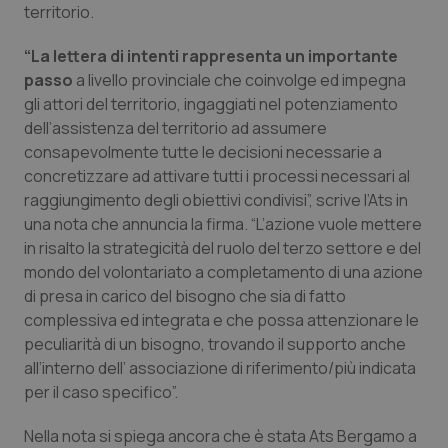
territorio.
Piemonte
HIV
“La lettera di intenti rappresenta un importante
passo
a livello provinciale che coinvolge ed impegna
Provincia Autonoma di Bolzano
Infezioni & Febbre
gli attori del territorio, ingaggiati nel potenziamento
dell’assistenza del territorio ad assumere
Provincia Autonoma di Trento
Ipertensione & Scompenso
consapevolmente tutte le decisioni necessarie a
concretizzare ad attivare tutti i processi necessari al
Puglia
Malattie rare
raggiungimento degli obiettivi condivisi”, scrive l’Ats in
una nota che annuncia la firma. “L’azione vuole mettere
Sardegna
Malattia di Crohn & Rettocolite Ulcerosa
in risalto la strategicità del ruolo del terzo settore e del
mondo del volontariato a completamento di una azione
Sicilia
Neuroscienze & patologie neurodegenerative
di presa in carico del bisogno che sia di fatto
complessiva ed integrata e che possa attenzionare le
peculiarità di un bisogno, trovando il supporto anche
Toscana
Obesità
all’interno dell’ associazione di riferimento/più indicata
per il caso specifico”.
Umbria
Oftalmologia
Nella nota si spiega ancora che è stata Ats Bergamo a