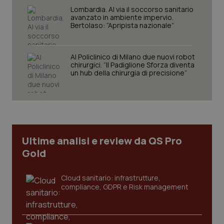
Lombardia. Al via il soccorso sanitario
Nome
Fornitore
/
Dominio
Scaden
avanzato in ambiente impervio.
Bertolaso: “Apripista nazionale”
VISITOR_PRIVACY_METADATA
5 mesi
YouTube
settim
.youtube.com
Al Policlinico di Milano due nuovi robot
chirurgici. “Il Padiglione Sforza diventa
un hub della chirurgia di precisione”
Ultime analisi e review da QS Pro
Gold
Cloud sanitario: infrastrutture,
compliance, GDPR e Risk management
CookieScriptConsent
5 mesi
CookieScript
settim
www.quotidianosanita.it