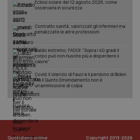
Eclissi solare del 12 agosto 2026, come
PHPSESSID
Sessio
PHP.net
osservarla in sicurezza
www.quotidianosanita.it
Contratto sanità, valorizzati gli infermieri ma
penalizzate le altre professioni
Caldo estremo, FADOI: “Sopra i 40 gradi il
corpo può non riuscire più a disperdere il
calore”
Covid. Il silenzio di Fauci e il perdono di Biden.
Ma il Quinto Emendamento non è
un’ammissione di colpa
_ga_KM60CM4NPH
.quotidianosanita.it
1 anno
mes
Quotidiano online
Copyright 2013-2026