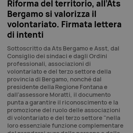
Riforma del territorio, all’Ats
Bergamo si valorizza il
Scienza e Farmaci
volontariato. Firmata lettera
Studi e Analisi
di intenti
Lettere al direttore
Sottoscritto da Ats Bergamo e Asst, dal
Consiglio dei sindaci e dagli Ordini
Edizioni Regionali
professionali, associazioni di
volontariato e del terzo settore della
QS Pro
provincia di Bergamo, nonché dal
presidente della Regione Fontana e
Professionisti Sanitari.AI
dall’assessore Moratti, il documento
punta a garantire il riconoscimento e la
Abruzzo
QS Pro Gold
promozione del ruolo delle associazioni
di volontariato e del terzo settore "nella
QS Club
Newsletter
Basilicata
Artrite & artrosi
loro essenziale funzione complementare