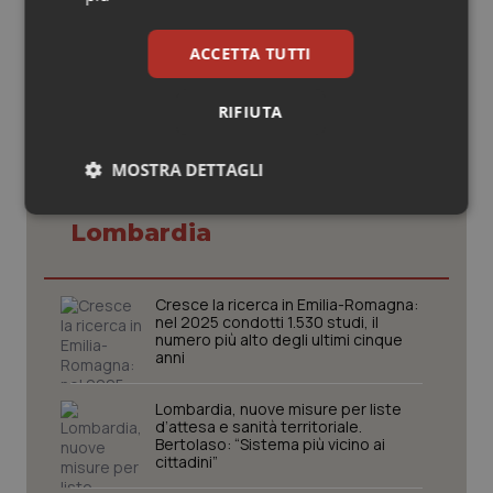
© Riproduzione riservata
ACCETTA TUTTI
RIFIUTA
MOSTRA DETTAGLI
Potrebbe interessarti in
Necessari
Statistici
Marketing
Lombardia
Cresce la ricerca in Emilia-Romagna:
nel 2025 condotti 1.530 studi, il
numero più alto degli ultimi cinque
anni
Necessari
Statistici
Marketing
Lombardia, nuove misure per liste
I cookie necessari contribuiscono a rendere fruibile il
d’attesa e sanità territoriale.
sito web abilitandone funzionalità di base quali la
Bertolaso: “Sistema più vicino ai
navigazione sulle pagine e l'accesso alle aree
cittadini”
protette del sito. Il sito web non è in grado di
funzionare correttamente senza questi cookie.