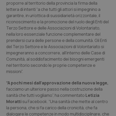
Valle D’Aosta
Oncodermatologia
proporre al territorio della provincia la firma della
lettera di intenti “a che tutti gli attori si impegnino a
Veneto
Oncoematologia
garantire, in un’ottica di sussidiarietà orizzontale, il
riconoscimento e la promozione del ruolo degli Enti del
Oncologia & Nutrizione
Terzo Settore e delle Associazioni di Volontariato,
nella loro essenziale funzione complementare del
prendersi cura delle persone e della comunità. Gli Enti
Psoriasi & pelle
del Terzo Settore e le Associazioni di Volontariato si
impegneranno a concorrere, all’interno delle Case di
Quotidiano Cardiologia
Comunità, al soddisfacimento dei bisogni emergenti
nel territorio secondo le proprie competenze e
Quotidiano Chirurgia
missioni”.
Quotidiano Oncologia
“A pochi mesi dall’approvazione della nuova legge,
facciamo un ulteriore passo nella costruzione della
Quotidiano Pediatria
sanità che tutti vogliamo”, ha commentato
Letizia
Moratti
su Facebook. “Una sanità che mette al centro
la persona, che si fa carico della cronicità, che fa
Rene & patologie urogenitali
dialogare le competenze in modo multidisciplinare, che