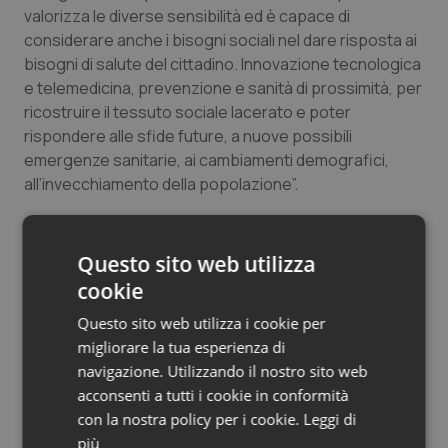
valorizza le diverse sensibilità ed è capace di
Salute orale & impianti
considerare anche i bisogni sociali nel dare risposta ai
bisogni di salute del cittadino. Innovazione tecnologica
Sangue & coagulazione
e telemedicina, prevenzione e sanità di prossimità, per
ricostruire il tessuto sociale lacerato e poter
Tiroide
rispondere alle sfide future, a nuove possibili
emergenze sanitarie, ai cambiamenti demografici,
Tumore al seno
all’invecchiamento della popolazione”.
Per Moratti “in questa città che tanto ha sofferto e che
Tumore ovarico
è stata capace, grazie all’insegnamento morale della
Questo sito web utilizza
sua storica rete di volontariato, di risollevarsi,
Tumori del Polmone & Testa Collo
cookie
aiutandosi gli uni con gli altri, la firma di questa lettera
d’intenti, che valorizza il ruolo del Terzo settore e del
Questo sito web utilizza i cookie per
Tumori gastrointestinali
Volontariato all’interno delle Case di Comunità, ha un
migliorare la tua esperienza di
grande valore simbolico”.
navigazione. Utilizzando il nostro sito web
Ulcera & Reflusso
acconsenti a tutti i cookie in conformità
con la nostra policy per i cookie.
Leggi di
Vaccini
11 Aprile 2022
più