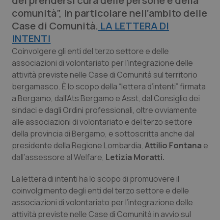
del prendersi cura delle persone e della
Calabria
Asma & BPCO
comunità”, in particolare nell’ambito delle
Case di Comunità.
LA LETTERA DI
Campania
Car-T
INTENTI
Coinvolgere gli enti del terzo settore e delle
Emilia-Romagna
Colesterolo & coronaropatie
associazioni di volontariato per l’integrazione delle
attività previste nelle Case di Comunità sul territorio
Friuli Venezia Giulia
Dermatite Atopica
bergamasco. È lo scopo della “lettera d’intenti” firmata
a Bergamo, dall’Ats Bergamo e Asst, dal Consiglio dei
Lazio
Diabete & glucometri
sindaci e dagli Ordini professionali, oltre ovviamente
alle associazioni di volontariato e del terzo settore
della provincia di Bergamo, e sottoscritta anche dal
Liguria
Disturbi dell’umore
presidente della Regione Lombardia,
Attilio Fontana
e
dall’assessore al Welfare,
Letizia Moratti.
Lombardia
Dolore
La lettera di intenti ha lo scopo di promuovere il
Marche
Donna & Salute
coinvolgimento degli enti del terzo settore e delle
associazioni di volontariato per l’integrazione delle
Molise
Epatiti
attività previste nelle Case di Comunità in avvio sul