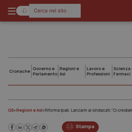
Governo e
Regioni e
Lavoro e
Scienza 
Cronache
Parlamento
Asl
Professioni
Farmaci
QS
»
Regioni e Asl
»
Riforma Ipab. Lanzarin ai sindacati:“Ci credia
Stampa