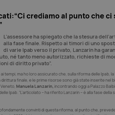
cati:“Ci crediamo al punto che ci
”
L’assessore ha spiegato che la stesura dell’ar
alla fase finale. Rispetto ai timori di uno spo
di varie Ipab verso il privato, Lanzarin ha gara
uto, né tanto meno autorizzato, richieste di mod
ni di diritto privato”.
ai tempi, ma ho loro assicurato che, sulla riforma delle Ipab, l
rittura finale, e le prime risorse sono già state inserite nel bi
e Veneto,
Manuela Lanzarin,
incontrando oggi a Palazzo Balbi 
elle Ipab. “L’articolato – ha riferito Lanzarin – è alla fase della
ofondamente convinti di questa riforma, al punto che, preve