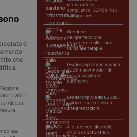
infrastrutture,
compliance, GDPR e Risk
management
 sono
Gestione
dell'Ipertensione
ticolato è
resistente: dalle Linee
Guida alle terapie
stamento
innovative
ntito che
Leadership Infermieristica
ifica,
2026: nuovi modelli di
responsabilità e
autonomia
a Regione
lancio 2020”.
Leadership Medica 2026:
i sindacati
guidare team clinici ad
alte prestazioni
 stesura
AI e telemedicina nello
dendo una
studio odontoiatrico: