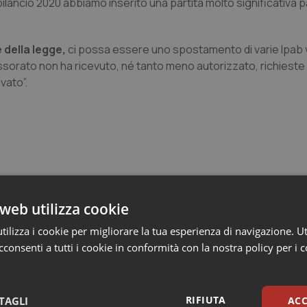
 bilancio 2020 abbiamo inserito una partita molto significativa p
e della legge,
ci possa essere uno spostamento di varie Ipab v
essorato non ha ricevuto, né tanto meno autorizzato, richieste 
vato”.
web utilizza cookie
e Asl
ilizza i cookie per migliorare la tua esperienza di navigazione. Ut
consenti a tutti i cookie in conformità con la nostra policy per i 
n Emilia-Romagna: nel 2025 condotti 1.530 studi
gli ultimi cinque anni
RIFIUTA
TAGLI
ACC