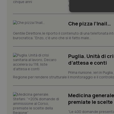
Cresce il volume della ricer
condotti dalla rete regionale
Neces
Che pizza l’Inail…
Gentile Direttore,le riporto il contenuto di una telefonata in
burocratica. “Enzo, c’è uno che si è fatto male...
Puglia. Unità di cri
I cookie necessari con
d’attesa e conti
e l'accesso alle aree 
Nome
Prima riunione, ieri in Pugli
Regione per rendere strutturale il monitoraggio e il controllo 
VISITOR_PRIVACY_
Medicina generale
premiate le scelte
CookieScriptConse
“Le 400 domande presentate 