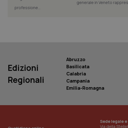
generale in Veneto rappres
professione...
tracking-sites-ironf
tracking-enable
tracking-sites-ironf
session-id
_ga
Abruzzo
Edizioni
Basilicata
Calabria
Regionali
Campania
PHPSESSID
Emilia-Romagna
_ga_KM60CM4NPH
Sede legale e
Via della Stell