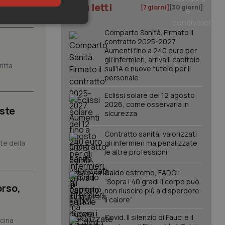
li studi
I più letti
[7 giorni]
[30 giorni]
keting
Comparto Sanità. Firmato il
contratto 2025-2027.
Aumenti fino a 240 euro per
gli infermieri, arriva il capitolo
itta
sull'IA e nuove tutele per il
personale
Eclissi solare del 12 agosto
2026, come osservarla in
iste
sicurezza
igazione sulle pagine
kie.
Contratto sanità, valorizzati
nte della
gli infermieri ma penalizzate
le altre professioni
er memorizzare le
utente per la loro
 dati sul consenso
Caldo estremo, FADOI:
itiche e
tendo che le loro
“Sopra i 40 gradi il corpo può
rso,
ssioni future.
non riuscire più a disperdere
il calore”
l servizio Cookie-
erenze di consenso
sario che il banner
Covid. Il silenzio di Fauci e il
icina
funzioni