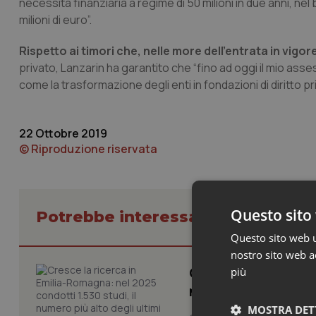
necessità finanziaria a regime di 50 milioni in due anni, nel
milioni di euro”.
Rispetto ai timori che, nelle more dell’entrata in vigor
privato, Lanzarin ha garantito che “fino ad oggi il mio ass
come la trasformazione degli enti in fondazioni di diritto pri
22 Ottobre 2019
© Riproduzione riservata
Questo sito 
Potrebbe interessarti in Regioni 
Questo sito web ut
nostro sito web ac
Cresce la ricerca i
più
numero più alto de
MOSTRA DET