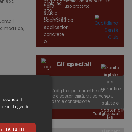
ari a 25
applicazioni concrete e
uso protetto
erso il
di modifica,
Gli speciali
Sanità digitale per garantire più
salute e sostenibilità. Ma servono
ilizzando il
standard e condivisione
cookie.
Leggi di
, il
Tutti gli speciali
ETTA TUTTI