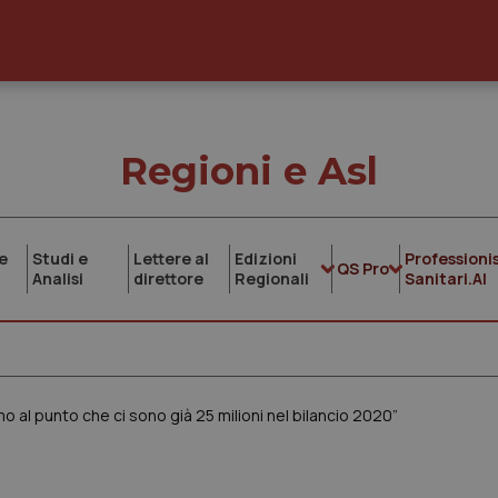
Regioni e Asl
e
Studi e
Lettere al
Edizioni
Professionis
QS Pro
Analisi
direttore
Regionali
Sanitari.AI
mo al punto che ci sono già 25 milioni nel bilancio 2020”