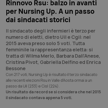
Rinnovo Rsu: balzo in avanti
per Nursing Up. A un passo
Scienza e Farmaci
dai sindacati storici
Studi e Analisi
Il sindacato degli infermieri è terzo per
Lettere al direttore
numero di eletti, dietro Uil e Cgil: nel
2015 aveva preso solo 5 voti. Tutta
Edizioni Regionali
femminile la rappresentanza eletta: si
tratta di Wilma Merlo, Barbara Dall'Anese,
QS Pro
Cristina Pivot, Gabriella Delfino ed Enrica
Bessone
Professionisti Sanitari.AI
Con 217 voti, Nursing Up è risultato il terzo sindacato
alle recenti elezioni Rsu in Valle d’Aosta ormai a un
passo da Uil (233) e Cisl (224).
Abruzzo
QS Pro Gold
Un risultato da record se si considera che nel 2015
QS Club
Newsletter
il sindacato contava appena 5 voti.
Basilicata
Artrite & artrosi