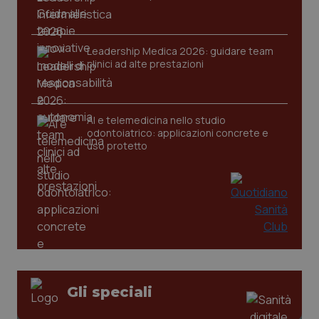
Leadership Medica 2026: guidare team
CookieScriptConsent
5 mesi
CookieScript
clinici ad alte prestazioni
settim
www.quotidianosanita.it
AI e telemedicina nello studio
odontoiatrico: applicazioni concrete e
uso protetto
tracking-sites-ironfish-
www.quotidianosanita.it
4
tracking-enable
settim
2 gior
Gli speciali