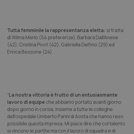
Calabria
Asma & BPCO
Campania
Car-T
Tutta femminile la rappresentanza eletta:
si tratta
Emilia-Romagna
Colesterolo & coronaropatie
di Wilma Merlo (54 preferenze), Barbara Dall'Anese
(42), Cristina Pivot (42), Gabriella Delfino (29) ed
Friuli Venezia Giulia
Dermatite Atopica
Enrica Bessone (24).
Lazio
Diabete & glucometri
Liguria
Disturbi dell’umore
“
La nostra vittoria è frutto di un entusiasmante
Lombardia
Dolore
lavoro di equipe
che abbiamo portato avanti giorno
dopo giorno in corsia, insieme a tutte le colleghe
Marche
Donna & Salute
dell'ospedale Umberto Parini di Aosta che hanno reso
possibile questa impresa. Mi piace dire che col talento
Molise
Epatiti
si vincono le partite ma con il lavoro di squadra e di