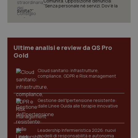
Comunità. Opposizione denuncia:
“Senza personale né servizi. Dov’è la
svolta?”
Necessari
Statistici
Marketing
I cookie necessari contribuiscono a rendere fruibile il
sito web abilitandone funzionalità di base quali la
navigazione sulle pagine e l'accesso alle aree
protette del sito. Il sito web non è in grado di
Ultime analisi e review da QS Pro
funzionare correttamente senza questi cookie.
Gold
Nome
Fornitore
/
Dominio
Scaden
VISITOR_PRIVACY_METADATA
5 mesi
YouTube
settim
.youtube.com
Cloud sanitario: infrastrutture,
compliance, GDPR e Risk management
Gestione dell'Ipertensione resistente:
dalle Linee Guida alle terapie innovative
Leadership Infermieristica 2026: nuovi
modelli di responsabilità e autonomia