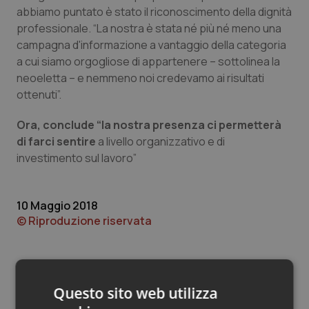
Valle D’Aosta
Oncodermatologia
abbiamo puntato è stato il riconoscimento della dignità
professionale. “La nostra è stata né più né meno una
Veneto
Oncoematologia
campagna d'informazione a vantaggio della categoria
a cui siamo orgogliose di appartenere – sottolinea la
Oncologia & Nutrizione
neoeletta – e nemmeno noi credevamo ai risultati
ottenuti”.
Psoriasi & pelle
Ora, conclude “la nostra presenza ci permetterà
di farci sentire
a livello organizzativo e di
Quotidiano Cardiologia
investimento sul lavoro”
Quotidiano Chirurgia
10 Maggio 2018
Quotidiano Oncologia
© Riproduzione riservata
Quotidiano Pediatria
Rene & patologie urogenitali
Questo sito web utilizza