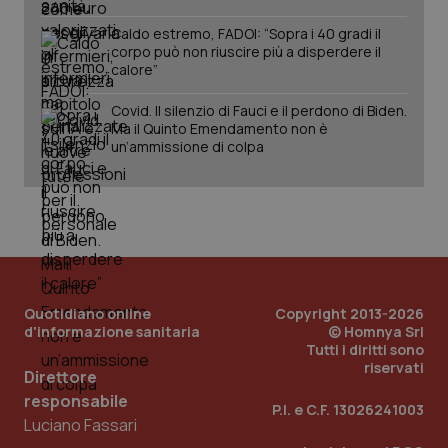
Caldo estremo, FADOI: “Sopra i 40 gradi il
corpo può non riuscire più a disperdere il
calore”
Covid. Il silenzio di Fauci e il perdono di Biden.
Ma il Quinto Emendamento non è
un’ammissione di colpa
PHPSESSID
Sessio
PHP.net
www.quotidianosanita.it
Quotidiano online
Copyright 2013-2026
d'informazione sanitaria
© Homnya Srl
Tutti i diritti sono
riservati
Direttore
responsabile
P.I. e C.F. 13026241003
Luciano Fassari