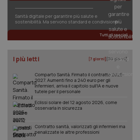
tracking-sites-ironfish-
www.quotidianosanita.it
4
session-id
settim
2 gior
Sanità digitale per garantire più salute e
sostenibilità. Ma servono standard e condivisione
Tutti gli speciali
_ga
1 anno
Google LLC
mes
.quotidianosanita.it
I più letti
[7 giorni]
[30 giorni]
Comparto Sanità. Firmato il contratto 2025-
2027. Aumenti fino a 240 euro per gli
infermieri, arriva il capitolo sull'IA e nuove
tutele per il personale
Eclissi solare del 12 agosto 2026, come
osservarla in sicurezza
Contratto sanità, valorizzati gli infermieri ma
penalizzate le altre professioni