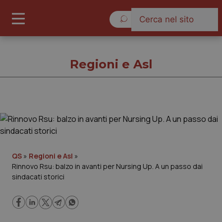
Giovedì 6 Agosto 2026
Regioni e Asl
Regioni e Asl
Cronache
QS
»
Regioni e Asl
»
Rinnovo Rsu: balzo in avanti per Nursing Up. A un passo dai
Governo e Parlamento
sindacati storici
Regioni e Asl
Lavoro e Professioni