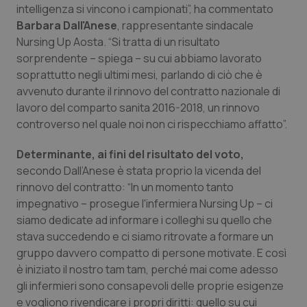
intelligenza si vincono i campionati”, ha commentato
Piemonte
HIV
Barbara Dall'Anese
, rappresentante sindacale
Nursing Up Aosta. “Si tratta di un risultato
sorprendente – spiega – su cui abbiamo lavorato
Provincia Autonoma di Bolzano
Infezioni & Febbre
soprattutto negli ultimi mesi, parlando di ciò che è
avvenuto durante il rinnovo del contratto nazionale di
Provincia Autonoma di Trento
Ipertensione & Scompenso
lavoro del comparto sanita 2016-2018, un rinnovo
controverso nel quale noi non ci rispecchiamo affatto”.
Puglia
Malattie rare
Determinante, ai fini del risultato del voto,
Sardegna
Malattia di Crohn & Rettocolite Ulcerosa
secondo Dall’Anese è stata proprio la vicenda del
rinnovo del contratto: “In un momento tanto
Sicilia
Neuroscienze & patologie neurodegenerative
impegnativo – prosegue l'infermiera Nursing Up – ci
siamo dedicate ad informare i colleghi su quello che
stava succedendo e ci siamo ritrovate a formare un
Toscana
Obesità
gruppo davvero compatto di persone motivate. E così
è iniziato il nostro tam tam, perché mai come adesso
Umbria
Oftalmologia
gli infermieri sono consapevoli delle proprie esigenze
e vogliono rivendicare i propri diritti: quello su cui