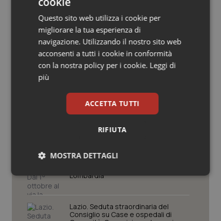
cookie
Salute orale & impianti
Potrebbe interessarti in
Questo sito web utilizza i cookie per
migliorare la tua esperienza di
Regioni e Asl
Sangue & coagulazione
navigazione. Utilizzando il nostro sito web
acconsenti a tutti i cookie in conformità
Tiroide
con la nostra policy per i cookie.
Leggi di
Puglia. Unità di crisi sanitaria al lavoro,
Decaro accelera su 118, liste d’attesa
più
e conti
Tumore al seno
ACCETTA TUTTI
Tumore ovarico
Farmaci. Puglia, dal 3 agosto alert
informatico per segnalare l’esistenza
di un equivalente meno costoso
RIFIUTA
Tumori del Polmone & Testa Collo
MOSTRA DETTAGLI
Influenza. Dal 1° ottobre al via la
Tumori gastrointestinali
campagna vaccinale 2026/2027 in
Lombardia
Necessari
Statistici
Marketing
Ulcera & Reflusso
Lazio. Seduta straordinaria del
Consiglio su Case e ospedali di
Vaccini