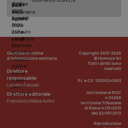
osservarla in sicurezza
Quotidiano online
Copyright 2013-2026
d'informazione sanitaria
© Homnya Srl
Tutti i diritti sono
riservati
Direttore
responsabile
P.I. e C.F. 13026241003
Luciano Fassari
Iscrizione al ROC
Direttore editoriale
PHPSESSID
Sessio
PHP.net
n.34308
www.quotidianosanita.it
Francesco Maria Avitto
Iscrizione Tribunale
di Roma n.115/2013
del 22/05/2013
Riproduzione