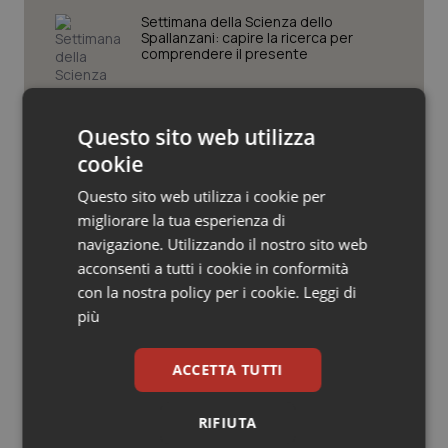
Valle D’Aosta
Oncodermatologia
Settimana della Scienza dello
Spallanzani: capire la ricerca per
Veneto
Oncoematologia
comprendere il presente
Oncologia & Nutrizione
Regione Lombardia scrive al ministro
Questo sito web utilizza
Schillaci: “Gli attuali indicatori non
fotografano la qualità reale del Ssn”
Psoriasi & pelle
cookie
Questo sito web utilizza i cookie per
Quotidiano Cardiologia
Case di comunità. La sfida ora è
migliorare la tua esperienza di
riempirle di professionisti e servizi. Il
navigazione. Utilizzando il nostro sito web
punto della Conferenza delle Regioni
Quotidiano Chirurgia
acconsenti a tutti i cookie in conformità
con la nostra policy per i cookie.
Leggi di
San Raffaele di Milano. Ispezioni e
Quotidiano Oncologia
più
criticità riscontrate, stop al
laboratorio di Embriologia
Quotidiano Pediatria
ACCETTA TUTTI
Rene & patologie urogenitali
RIFIUTA