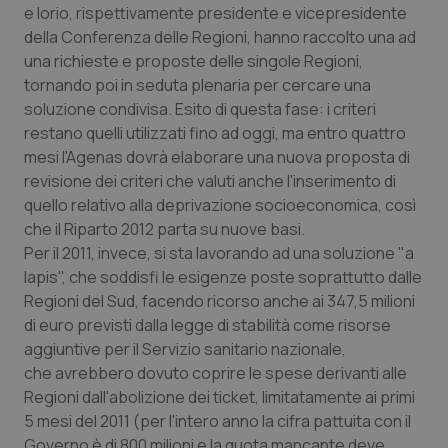
e Iorio, rispettivamente presidente e vicepresidente
Calabria
Asma & BPCO
della Conferenza delle Regioni, hanno raccolto una ad
una richieste e proposte delle singole Regioni,
Campania
Car-T
tornando poi in seduta plenaria per cercare una
soluzione condivisa. Esito di questa fase: i criteri
Emilia-Romagna
Colesterolo & coronaropatie
restano quelli utilizzati fino ad oggi, ma entro quattro
mesi l'Agenas dovrà elaborare una nuova proposta di
Friuli Venezia Giulia
Dermatite Atopica
revisione dei criteri che valuti anche l'inserimento di
quello relativo alla deprivazione socioeconomica, così
Lazio
Diabete & glucometri
che il Riparto 2012 parta su nuove basi.
Per il 2011, invece, si sta lavorando ad una soluzione "a
Liguria
Disturbi dell’umore
lapis", che soddisfi le esigenze poste soprattutto dalle
Regioni del Sud, facendo ricorso anche ai 347,5 milioni
di euro previsti dalla legge di stabilità come risorse
Lombardia
Dolore
aggiuntive per il Servizio sanitario nazionale,
che avrebbero dovuto coprire le spese derivanti alle
Marche
Donna & Salute
Regioni dall'abolizione dei ticket, limitatamente ai primi
5 mesi del 2011 (per l'intero anno la cifra pattuita con il
Molise
Epatiti
Governo è di 800 milioni e la quota mancante deve