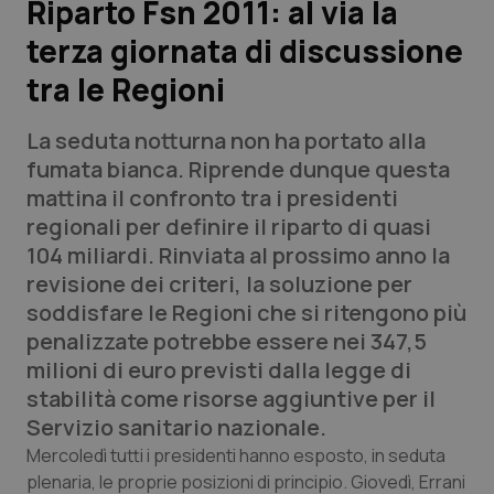
Riparto Fsn 2011: al via la
terza giornata di discussione
Scienza e Farmaci
tra le Regioni
Studi e Analisi
La seduta notturna non ha portato alla
Lettere al direttore
fumata bianca. Riprende dunque questa
mattina il confronto tra i presidenti
Edizioni Regionali
regionali per definire il riparto di quasi
104 miliardi. Rinviata al prossimo anno la
QS Pro
revisione dei criteri, la soluzione per
soddisfare le Regioni che si ritengono più
Professionisti Sanitari.AI
penalizzate potrebbe essere nei 347,5
milioni di euro previsti dalla legge di
Abruzzo
QS Pro Gold
stabilità come risorse aggiuntive per il
Servizio sanitario nazionale.
QS Club
Newsletter
Basilicata
Artrite & artrosi
Mercoledì tutti i presidenti hanno esposto, in seduta
plenaria, le proprie posizioni di principio. Giovedì, Errani