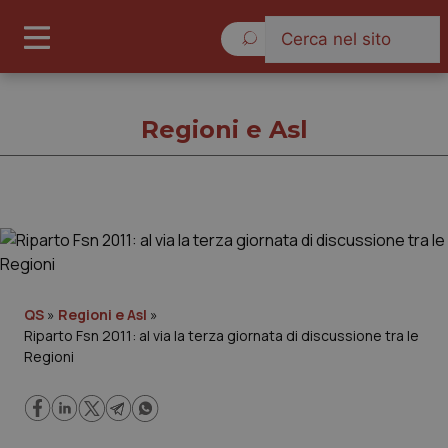
Sabato 8 Agosto 2026
Regioni e Asl
Regioni e Asl
Cronache
QS
»
Regioni e Asl
»
Riparto Fsn 2011: al via la terza giornata di discussione tra le
Governo e Parlamento
Regioni
Regioni e Asl
Lavoro e Professioni