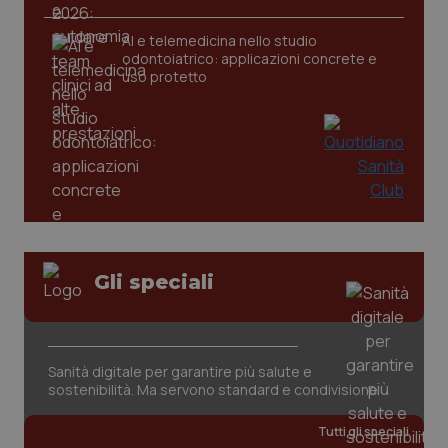
AI e telemedicina nello studio
odontoiatrico: applicazioni concrete e
uso protetto
CookieScriptConsent
5 mesi
CookieScript
settim
www.quotidianosanita.it
Gli speciali
Sanità digitale per garantire più salute e
sostenibilità. Ma servono standard e condivisione
Tutti gli speciali