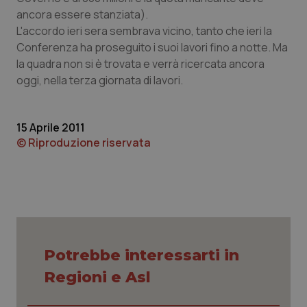
ancora essere stanziata).
Piemonte
HIV
L'accordo ieri sera sembrava vicino, tanto che ieri la
Conferenza ha proseguito i suoi lavori fino a notte. Ma
Provincia Autonoma di Bolzano
Infezioni & Febbre
la quadra non si è trovata e verrà ricercata ancora
oggi, nella terza giornata di lavori.
Provincia Autonoma di Trento
Ipertensione & Scompenso
15 Aprile 2011
Puglia
Malattie rare
© Riproduzione riservata
Sardegna
Malattia di Crohn & Rettocolite Ulcerosa
Sicilia
Neuroscienze & patologie neurodegenerative
Toscana
Obesità
Potrebbe interessarti in
Umbria
Oftalmologia
Regioni e Asl