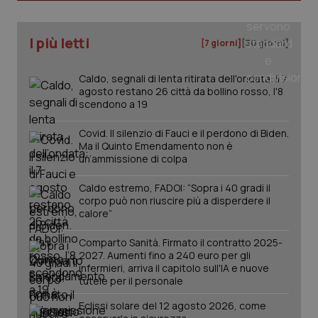
tracking-sites-ironfish-
www.quotidianosanita.it
4
I più letti
[7 giorni]
[30 giorni]
tracking-enable
settim
2 gior
Caldo, segnali di lenta ritirata dell'ondata: il 7
agosto restano 26 città da bollino rosso, l'8
scendono a 19
tracking-sites-ironfish-
www.quotidianosanita.it
4
session-id
settim
Covid. Il silenzio di Fauci e il perdono di Biden.
2 gior
Ma il Quinto Emendamento non è
un’ammissione di colpa
Caldo estremo, FADOI: “Sopra i 40 gradi il
_ga
1 anno
Google LLC
corpo può non riuscire più a disperdere il
mes
.quotidianosanita.it
calore”
Comparto Sanità. Firmato il contratto 2025-
2027. Aumenti fino a 240 euro per gli
infermieri, arriva il capitolo sull'IA e nuove
tutele per il personale
Eclissi solare del 12 agosto 2026, come