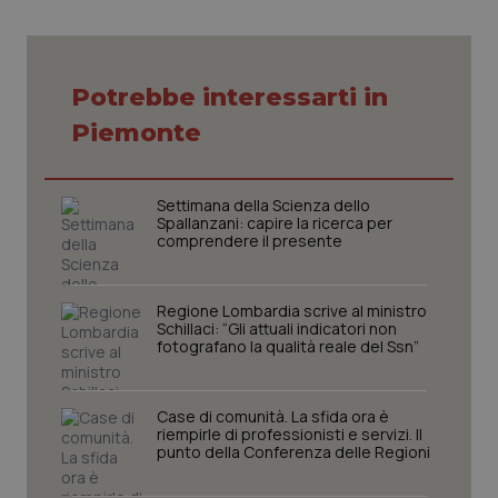
VISITOR_PRIVACY_METADATA
5 mesi
YouTube
settim
.youtube.com
Potrebbe interessarti in
Piemonte
Settimana della Scienza dello
Spallanzani: capire la ricerca per
comprendere il presente
Regione Lombardia scrive al ministro
Schillaci: “Gli attuali indicatori non
fotografano la qualità reale del Ssn”
CookieScriptConsent
5 mesi
CookieScript
settim
www.quotidianosanita.it
Case di comunità. La sfida ora è
riempirle di professionisti e servizi. Il
punto della Conferenza delle Regioni