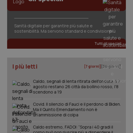
Sanità digitale per garantire più salute e
sostenibilità. Ma servono standard e condivisione
Tutti gli speciali
I più letti
[7 giorni]
[30 giorni]
Caldo, segnali di lenta ritirata dell'ondata: il 7
agosto restano 26 città da bollino rosso, l'8
scendono a 19
_ga_KM60CM4NPH
.quotidianosanita.it
1 anno
mes
Covid. Il silenzio di Fauci e il perdono di Biden.
Ma il Quinto Emendamento non è
un’ammissione di colpa
Caldo estremo, FADOI: “Sopra i 40 gradi il
corpo può non riuscire più a disperdere il