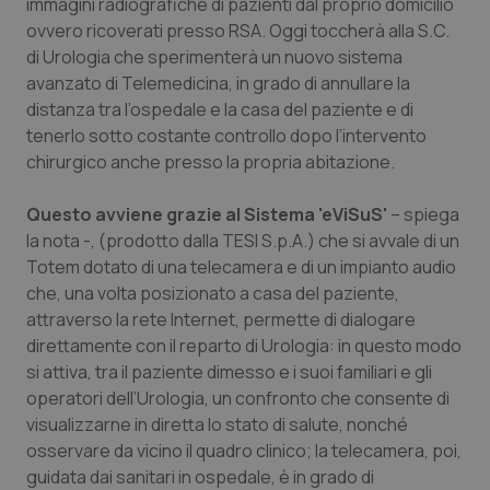
immagini radiografiche di pazienti dal proprio domicilio
ovvero ricoverati presso RSA. Oggi toccherà alla S.C.
Piemonte
HIV
di Urologia che sperimenterà un nuovo sistema
avanzato di Telemedicina, in grado di annullare la
Provincia Autonoma di Bolzano
Infezioni & Febbre
distanza tra l’ospedale e la casa del paziente e di
tenerlo sotto costante controllo dopo l’intervento
Provincia Autonoma di Trento
Ipertensione & Scompenso
chirurgico anche presso la propria abitazione.
Puglia
Malattie rare
Questo avviene grazie al Sistema 'eViSuS'
– spiega
la nota -, (prodotto dalla TESI S.p.A.) che si avvale di un
Sardegna
Malattia di Crohn & Rettocolite Ulcerosa
Totem dotato di una telecamera e di un impianto audio
che, una volta posizionato a casa del paziente,
attraverso la rete Internet, permette di dialogare
Sicilia
Neuroscienze & patologie neurodegenerative
direttamente con il reparto di Urologia: in questo modo
si attiva, tra il paziente dimesso e i suoi familiari e gli
Toscana
Obesità
operatori dell’Urologia, un confronto che consente di
visualizzarne in diretta lo stato di salute, nonché
Umbria
Oftalmologia
osservare da vicino il quadro clinico; la telecamera, poi,
guidata dai sanitari in ospedale, è in grado di