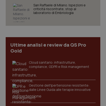
San Raffaele di Milano. Ispezioni e
criticità riscontrate, stop al
laboratorio di Embriologia
tracking-sites-ironfish-
www.quotidianosanita.it
4
tracking-enable
settim
2 gior
Ultime analisi e review da QS Pro
Gold
tracking-sites-ironfish-
www.quotidianosanita.it
4
session-id
settim
Cloud sanitario: infrastrutture,
2 gior
compliance, GDPR e Risk management
_ga
1 anno
Gestione dell'Ipertensione resistente:
Google LLC
mes
.quotidianosanita.it
dalle Linee Guida alle terapie innovative