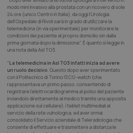
"Dopo aver avviato una nuova tipologia di intervento in
Calabria
Asma & BPCO
modo mini invasivo alla prostata con un ricovero di sole
24 ore (unico Centro in Italia), da oggi l’Urologia
Campania
Car-T
dell’Ospedale di Rivoli sarà in grado di utilizzare la
telemedicina (in via sperimentale) per monitorare le
Emilia-Romagna
Colesterolo & coronaropatie
condizioni del paziente al proprio domicilio sin dalla
prima giornata dopo la dimissione". È quanto si legge in
una nota della Asl TO3.
Friuli Venezia Giulia
Dermatite Atopica
"
La telemedicina in Asl TO3 infatti inizia ad avere
Lazio
Diabete & glucometri
un ruolo decisivo
. Questo dopo aver sperimentato
con il Politecnico di Torino l’ECG-watch (che
Liguria
Disturbi dell’umore
rappresentava un primo passo, consentendo di
registrare l’elettrocardiogramma al polso del paziente
Lombardia
Dolore
inviandolo direttamente al medico tramite una apposita
applicazione sul cellulare), i tablet multimediali al
Marche
Donna & Salute
servizio della rete vulnologica, ed aver ormai
consolidato il Servizio aziendale di Teleradiologia che
consente di effettuare e trasmettere a distanza le
Molise
Epatiti