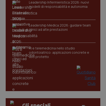
Leadership Infermieristica 2026: nuovi
modelli di responsabilità e autonomia
Leadership Medica 2026: guidare team
clinici ad alte prestazioni
AI e telemedicina nello studio
odontoiatrico: applicazioni concrete e
uso protetto
PHPSESSID
Sessio
PHP.net
www.quotidianosanita.it
Gli speciali