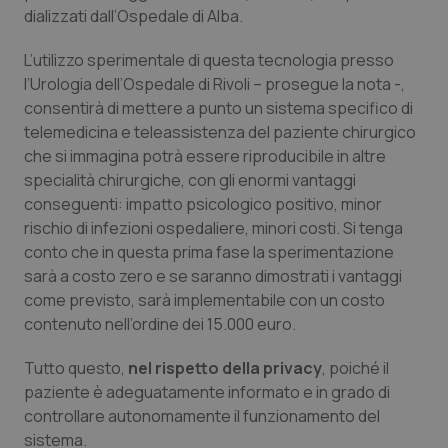
dializzati dall’Ospedale di Alba.
Salute orale & impianti
L’utilizzo sperimentale di questa tecnologia presso
Sangue & coagulazione
l’Urologia dell’Ospedale di Rivoli – prosegue la nota -,
consentirà di mettere a punto un sistema specifico di
Tiroide
telemedicina e teleassistenza del paziente chirurgico
che si immagina potrà essere riproducibile in altre
Tumore al seno
specialità chirurgiche, con gli enormi vantaggi
conseguenti: impatto psicologico positivo, minor
rischio di infezioni ospedaliere, minori costi. Si tenga
Tumore ovarico
conto che in questa prima fase la sperimentazione
sarà a costo zero e se saranno dimostrati i vantaggi
Tumori del Polmone & Testa Collo
come previsto, sarà implementabile con un costo
contenuto nell’ordine dei 15.000 euro.
Tumori gastrointestinali
Tutto questo,
nel rispetto della privacy
, poiché il
Ulcera & Reflusso
paziente è adeguatamente informato e in grado di
controllare autonomamente il funzionamento del
Vaccini
sistema.