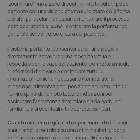
Valle D’Aosta
Oncodermatologia
'zoommare' fino a zone di pochi millimetri sul corpo del
paziente per una visione diretta sullo stato della ferita
Veneto
Oncoematologia
o di altri particolari necessari a monitorare il processo
post operatorio e, quindi, controllare la performance
Oncologia & Nutrizione
generale del percorso di cura del paziente.
Il sistema pertanto, consentendo di far dialogare
Psoriasi & pelle
direttamente attraverso una modalità virtuale
l’ospedale con la casa del paziente, permette a medici
Quotidiano Cardiologia
e infermieri di rilevare e controllare tutte le
informazioni cliniche necessarie (temperatura,
Quotidiano Chirurgia
pressione, alimentazione, posizione nel letto, etc.) e
fornire quindi da remoto tutte le indicazioni per
Quotidiano Oncologia
assicurare l’assistenza domiciliare sia da parte dei
familiari, sia di eventuali altri operatori sanitari.
Quotidiano Pediatria
Questo sistema è già stato sperimentato
da alcuni
anni in ambito nefrologico con ottimi risultati proprio
Rene & patologie urogenitali
per il monitoraggio a distanza (domicilio) dei pazienti