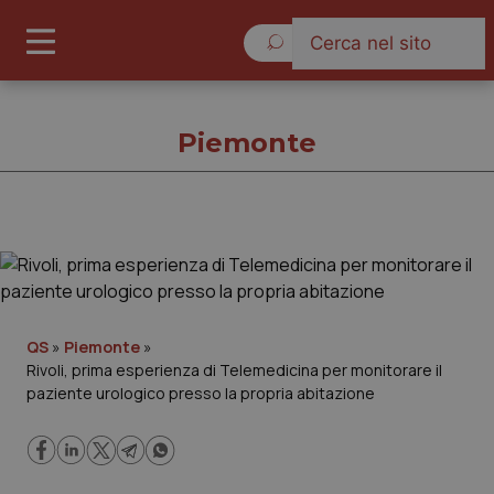
Venerdì 7 Agosto 2026
Piemonte
Piemonte
Cronache
QS
»
Piemonte
»
Rivoli, prima esperienza di Telemedicina per monitorare il
Governo e Parlamento
paziente urologico presso la propria abitazione
Regioni e Asl
Lavoro e Professioni