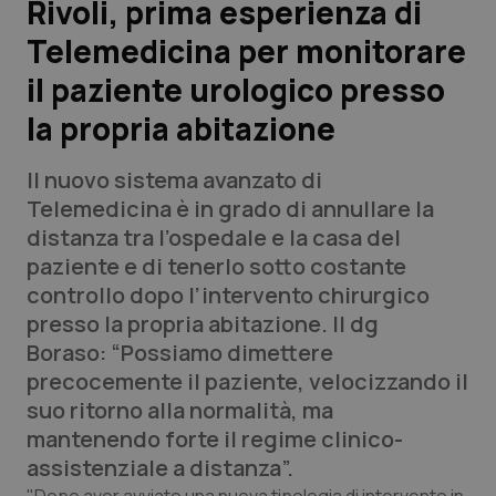
Rivoli, prima esperienza di
Telemedicina per monitorare
Scienza e Farmaci
il paziente urologico presso
Studi e Analisi
la propria abitazione
Lettere al direttore
Il nuovo sistema avanzato di
Telemedicina è in grado di annullare la
Edizioni Regionali
distanza tra l’ospedale e la casa del
paziente e di tenerlo sotto costante
QS Pro
controllo dopo l’intervento chirurgico
presso la propria abitazione. Il dg
Professionisti Sanitari.AI
Boraso: “Possiamo dimettere
precocemente il paziente, velocizzando il
Abruzzo
QS Pro Gold
suo ritorno alla normalità, ma
mantenendo forte il regime clinico-
QS Club
Newsletter
Basilicata
Artrite & artrosi
assistenziale a distanza”.