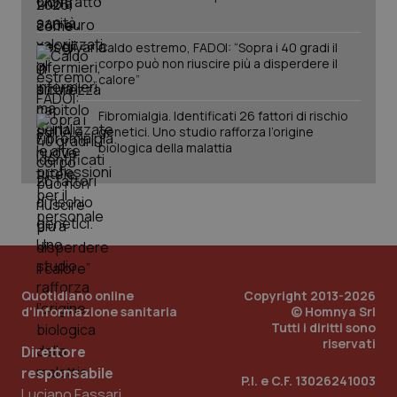
Caldo estremo, FADOI: “Sopra i 40 gradi il
corpo può non riuscire più a disperdere il
calore”
Fibromialgia. Identificati 26 fattori di rischio
genetici. Uno studio rafforza l’origine
biologica della malattia
PHPSESSID
Sessio
PHP.net
www.quotidianosanita.it
Quotidiano online
Copyright 2013-2026
d'informazione sanitaria
© Homnya Srl
Tutti i diritti sono
riservati
Direttore
responsabile
P.I. e C.F. 13026241003
Luciano Fassari