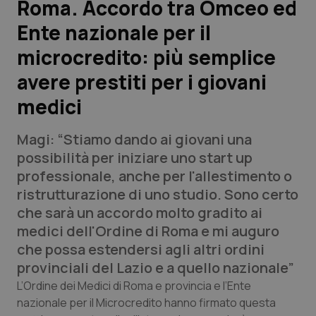
Roma. Accordo tra Omceo ed
Ente nazionale per il
Scienza e Farmaci
microcredito: più semplice
Studi e Analisi
avere prestiti per i giovani
medici
Lettere al direttore
Magi: “Stiamo dando ai giovani una
Edizioni Regionali
possibilità per iniziare uno start up
professionale, anche per l'allestimento o
QS Pro
ristrutturazione di uno studio. Sono certo
che sarà un accordo molto gradito ai
Professionisti Sanitari.AI
medici dell'Ordine di Roma e mi auguro
che possa estendersi agli altri ordini
Abruzzo
QS Pro Gold
provinciali del Lazio e a quello nazionale”
QS Club
Newsletter
L’Ordine dei Medici di Roma e provincia e l’Ente
Basilicata
Artrite & artrosi
nazionale per il Microcredito hanno firmato questa