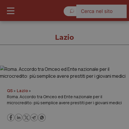
Giovedì 6 Agosto 2026
Lazio
Lazio
Cronache
QS
»
Lazio
»
Roma. Accordo tra Omceo ed Ente nazionale per il
Governo e Parlamento
microcredito: più semplice avere prestiti per i giovani medici
Regioni e Asl
Lavoro e Professioni