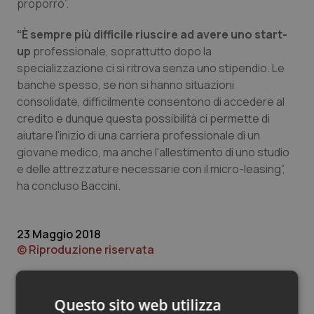
Valle D’Aosta
Oncodermatologia
proporrò”.
“È sempre più difficile riuscire ad avere uno start-
Veneto
Oncoematologia
up
professionale, soprattutto dopo la
specializzazione ci si ritrova senza uno stipendio. Le
Oncologia & Nutrizione
banche spesso, se non si hanno situazioni
consolidate, difficilmente consentono di accedere al
Psoriasi & pelle
credito e dunque questa possibilità ci permette di
aiutare l'inizio di una carriera professionale di un
Quotidiano Cardiologia
giovane medico, ma anche l'allestimento di uno studio
e delle attrezzature necessarie con il micro-leasing”,
Quotidiano Chirurgia
ha concluso Baccini.
Quotidiano Oncologia
23 Maggio 2018
© Riproduzione riservata
Quotidiano Pediatria
Rene & patologie urogenitali
Questo sito web utilizza