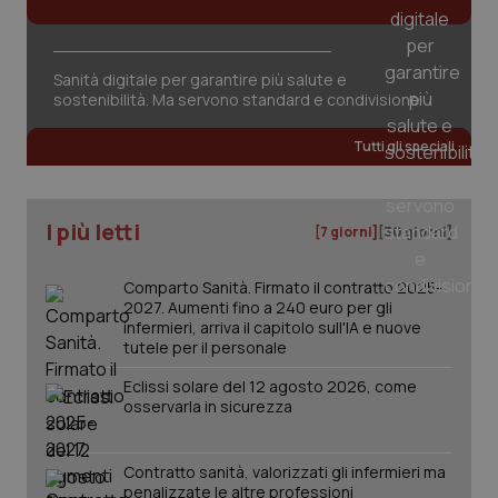
tracking-sites-ironfish-
www.quotidianosanita.it
4
session-id
settim
2 gior
Sanità digitale per garantire più salute e
sostenibilità. Ma servono standard e condivisione
_ga
1 anno
Google LLC
Tutti gli speciali
mes
.quotidianosanita.it
I più letti
[7 giorni]
[30 giorni]
Comparto Sanità. Firmato il contratto 2025-
2027. Aumenti fino a 240 euro per gli
infermieri, arriva il capitolo sull'IA e nuove
tutele per il personale
Eclissi solare del 12 agosto 2026, come
osservarla in sicurezza
Contratto sanità, valorizzati gli infermieri ma
penalizzate le altre professioni