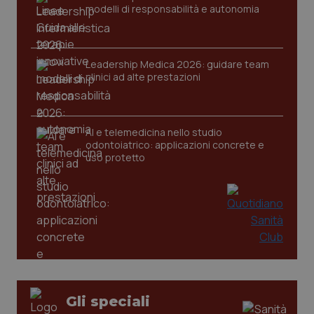
modelli di responsabilità e autonomia
Leadership Medica 2026: guidare team
CookieScriptConsent
5 mesi
CookieScript
clinici ad alte prestazioni
settim
www.quotidianosanita.it
AI e telemedicina nello studio
odontoiatrico: applicazioni concrete e
uso protetto
tracking-sites-ironfish-
www.quotidianosanita.it
4
tracking-enable
settim
2 gior
Gli speciali