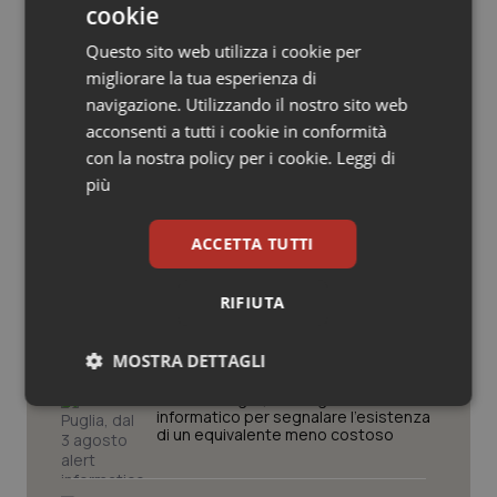
cookie
Salute orale & impianti
Questo sito web utilizza i cookie per
Potrebbe interessarti in
migliorare la tua esperienza di
Sangue & coagulazione
navigazione. Utilizzando il nostro sito web
Lazio
acconsenti a tutti i cookie in conformità
Tiroide
con la nostra policy per i cookie.
Leggi di
più
Puglia. Unità di crisi sanitaria al lavoro,
Tumore al seno
Decaro accelera su 118, liste d’attesa
e conti
ACCETTA TUTTI
Tumore ovarico
Trapianto di cornea ad altissimo
RIFIUTA
Tumori del Polmone & Testa Collo
rischio. Al Bambino Gesù intervento
riuscito grazie a una task force di 6
specialità
MOSTRA DETTAGLI
Tumori gastrointestinali
Farmaci. Puglia, dal 3 agosto alert
Necessari
Statistici
Marketing
informatico per segnalare l’esistenza
Ulcera & Reflusso
di un equivalente meno costoso
Vaccini