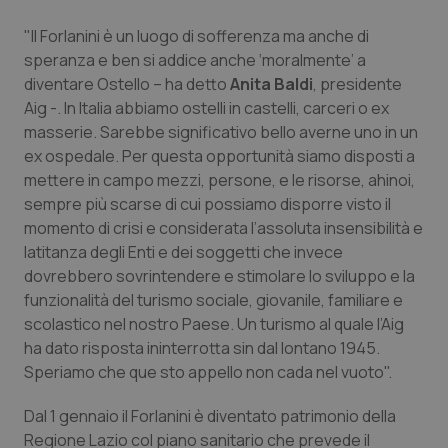
Calabria
Asma & BPCO
"Il Forlanini è un luogo di sofferenza ma anche di
speranza e ben si addice anche ‘moralmente’ a
Campania
Car-T
diventare Ostello – ha detto
Anita Baldi
, presidente
Aig -. In Italia abbiamo ostelli in castelli, carceri o ex
Emilia-Romagna
Colesterolo & coronaropatie
masserie. Sarebbe significativo bello averne uno in un
ex ospedale. Per questa opportunità siamo disposti a
Friuli Venezia Giulia
Dermatite Atopica
mettere in campo mezzi, persone, e le risorse, ahinoi,
sempre più scarse di cui possiamo disporre visto il
Lazio
Diabete & glucometri
momento di crisi e considerata l’assoluta insensibilità e
latitanza degli Enti e dei soggetti che invece
Liguria
Disturbi dell’umore
dovrebbero sovrintendere e stimolare lo sviluppo e la
funzionalità del turismo sociale, giovanile, familiare e
scolastico nel nostro Paese. Un turismo al quale l’Aig
Lombardia
Dolore
ha dato risposta ininterrotta sin dal lontano 1945.
Speriamo che que sto appello non cada nel vuoto".
Marche
Donna & Salute
Dal 1 gennaio il Forlanini è diventato patrimonio della
Molise
Epatiti
Regione Lazio col piano sanitario che prevede il