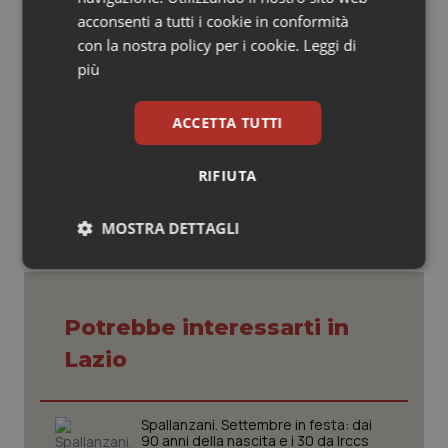
l’intero Paese, da risanare e da rilanciare, dunque, e
acconsenti a tutti i cookie in conformità
non magari solo da monetizzare velocemente per
con la nostra policy per i cookie.
Leggi di
uscire con un escamotage dal commissariamento
più
della sanità locale.
ACCETTA TUTTI
08 Aprile 2015
© Riproduzione riservata
RIFIUTA
MOSTRA DETTAGLI
Necessari
Statistici
Marketing
Potrebbe interessarti in
Lazio
Necessari
Statistici
Marketing
Spallanzani. Settembre in festa: dai
90 anni della nascita e i 30 da Irccs