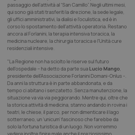
passaggio dell'attività al “San Camillo”. Negli ultimi mesi,
Piemonte
HIV
qui sono già stati trasferiti la direzione, la sede legale,
gli uffici amministrativi, la dialisi e l'oculistica, ed è in
Provincia Autonoma di Bolzano
Infezioni & Febbre
corso lo spostamento dell'attività operatoria. Restano
ancora al Forlanini, la terapia intensiva toracica, la
medicina nucleare, la chirurgia toracica e l'Unità cure
Provincia Autonoma di Trento
Ipertensione & Scompenso
residenziali intensive.
Puglia
Malattie rare
"La Regione non ha sciolto le riserve sul futuro
dell'ospedale – ha detto da parte sua
Lucio Mango
,
Sardegna
Malattia di Crohn & Rettocolite Ulcerosa
presidente dell'Associazione Forlanini Domani-Onlus -.
Da anni la struttura è in parte abbandonata, e da
Sicilia
Neuroscienze & patologie neurodegenerative
tempo ci abitano i senzatetto. Senza manutenzione, la
situazione va via via peggiorando. Mentre qui, oltre che
Toscana
Obesità
la storica attività di medicina, stanno andando in rovina i
teatri, le chiese, il parco, per non dimenticare il lago
sotterraneo, un ‘unicum’ fascinoso che farebbe da
Umbria
Oftalmologia
solo la fortuna turistica di un luogo. Non vorremmo
vedere inoltre finire male anche il preziosissimo