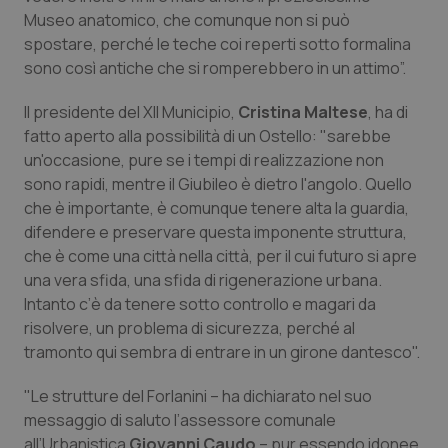
Valle D’Aosta
Oncodermatologia
Museo anatomico, che comunque non si può
spostare, perché le teche coi reperti sotto formalina
Veneto
Oncoematologia
sono così antiche che si romperebbero in un attimo”.
Oncologia & Nutrizione
Il presidente del XII Municipio,
Cristina Maltese
, ha di
fatto aperto alla possibilità di un Ostello: "sarebbe
Psoriasi & pelle
un'occasione, pure se i tempi di realizzazione non
sono rapidi, mentre il Giubileo è dietro l'angolo. Quello
che è importante, è comunque tenere alta la guardia,
Quotidiano Cardiologia
difendere e preservare questa imponente struttura,
che è come una città nella città, per il cui futuro si apre
Quotidiano Chirurgia
una vera sfida, una sfida di rigenerazione urbana.
Intanto c’è da tenere sotto controllo e magari da
Quotidiano Oncologia
risolvere, un problema di sicurezza, perché al
tramonto qui sembra di entrare in un girone dantesco".
Quotidiano Pediatria
"Le strutture del Forlanini – ha dichiarato nel suo
Rene & patologie urogenitali
messaggio di saluto l’assessore comunale
all’Urbanistica
Giovanni Caudo
– pur essendo idonee