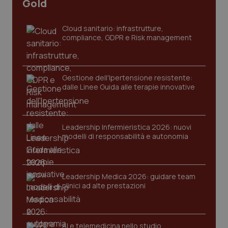
Gold
settim
www.quotidianosanita.it
Cloud sanitario: infrastrutture,
compliance, GDPR e Risk management
Gestione dell'Ipertensione resistente:
dalle Linee Guida alle terapie innovative
Leadership Infermieristica 2026: nuovi
tracking-sites-ironfish-
www.quotidianosanita.it
4
tracking-enable
modelli di responsabilità e autonomia
settim
2 gior
Leadership Medica 2026: guidare team
clinici ad alte prestazioni
tracking-sites-ironfish-
www.quotidianosanita.it
4
session-id
settim
2 gior
AI e telemedicina nello studio