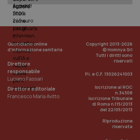
_ga_KM60CM4NPH
.quotidianosanita.it
1 anno
mes
Quotidiano online
Copyright 2013-2026
d'informazione sanitaria
© Homnya Srl
Tutti i diritti sono
riservati
Fornitore
/
Direttore
Nome
Scadenza
Descrizion
Dominio
responsabile
Nome
Fornitore
/
Dominio
Scadenza
Des
P.I. e C.F. 13026241003
_ga_0VMQEQKQ1N
.quotidianosanita.it
1 anno 1
Questo
Luciano Fassari
mese
cookie
VISITOR_INFO1_LIVE
5 mesi 4
Que
Google LLC
viene
settimane
imp
.youtube.com
Iscrizione al ROC
Direttore editoriale
utilizzato
You
n.34308
da Google
ten
Francesco Maria Avitto
Analytics
Iscrizione Tribunale
pre
per
del
di Roma n.115/2013
mantener
vid
del 22/05/2013
lo stato
inco
della
può
sessione.
det
Riproduzione
vis
riservata
web
uti
nuo