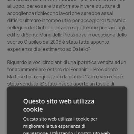
all’uopo, per essere trasformate in vere strutture di
Salute orale & impianti
accoglienza richiedono lavori che sarebbe assai
difficile ultimare in tempo utile per accogliere i turismi e
Sangue & coagulazione
pellegrini del Giubileo. Intanto si potrebbe puntare agli
edifici di Santa Maria della Pietà dove in occasione dello
Tiroide
scorso Giubileo del 2005 è stata fatta appunto
esperienza di allestimento ad Ostello".
Tumore al seno
Riguardo le voci circolanti di una ipotetica vendita ad un
Tumore ovarico
fondo immobiliare estero del Forlanini, il Presidente
Maltese ha tranquillizzato la platea: “Non è vero che è
stato venduto. E' stato invece aperto un tavolo di
Tumori del Polmone & Testa Collo
discussione sulla sua valorizzazione, e quindi ora
saranno prese in considerazione una serie di
Tumori gastrointestinali
Questo sito web utilizza
prospettive". Il valore dell’intero complesso Forlanini,
cookie
oltre 280 mila metri quadri, è stato valutato in 278 milioni
Ulcera & Reflusso
Questo sito web utilizza i cookie per
di euro. Proprio per questo – è stato ribadito – un
migliorare la tua esperienza di
patrimonio intoccabile ed inalienabile per la città e
Vaccini
navigazione. Utilizzando il nostro sito web