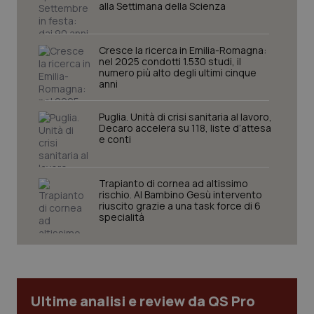
I cookie necessari contribuiscono a rendere fruibile il
alla Settimana della Scienza
sito web abilitandone funzionalità di base quali la
navigazione sulle pagine e l'accesso alle aree
protette del sito. Il sito web non è in grado di
funzionare correttamente senza questi cookie.
Cresce la ricerca in Emilia-Romagna:
nel 2025 condotti 1.530 studi, il
Nome
Fornitore
/
Dominio
Scaden
numero più alto degli ultimi cinque
anni
VISITOR_PRIVACY_METADATA
5 mesi
YouTube
settim
.youtube.com
Puglia. Unità di crisi sanitaria al lavoro,
Decaro accelera su 118, liste d’attesa
e conti
Trapianto di cornea ad altissimo
rischio. Al Bambino Gesù intervento
riuscito grazie a una task force di 6
specialità
Ultime analisi e review da QS Pro
CookieScriptConsent
5 mesi
CookieScript