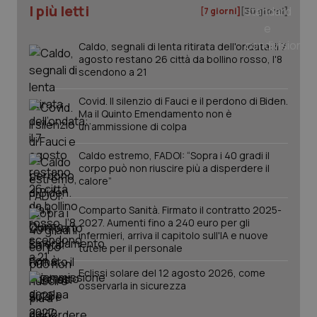
I più letti
[7 giorni]
[30 giorni]
Caldo, segnali di lenta ritirata dell'ondata: il 7
agosto restano 26 città da bollino rosso, l'8
PHPSESSID
Sessio
PHP.net
scendono a 21
www.quotidianosanita.it
Covid. Il silenzio di Fauci e il perdono di Biden.
Ma il Quinto Emendamento non è
un’ammissione di colpa
Caldo estremo, FADOI: “Sopra i 40 gradi il
corpo può non riuscire più a disperdere il
calore”
Comparto Sanità. Firmato il contratto 2025-
2027. Aumenti fino a 240 euro per gli
infermieri, arriva il capitolo sull'IA e nuove
tutele per il personale
Eclissi solare del 12 agosto 2026, come
osservarla in sicurezza