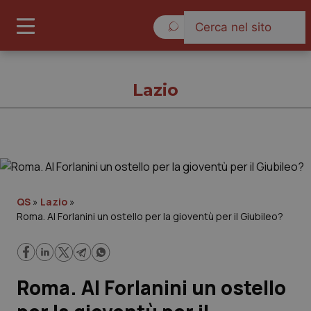
Venerdì 7 Agosto 2026
Lazio
Lazio
Cronache
QS
»
Lazio
»
Roma. Al Forlanini un ostello per la gioventù per il Giubileo?
Governo e Parlamento
Regioni e Asl
Roma. Al Forlanini un ostello
Lavoro e Professioni