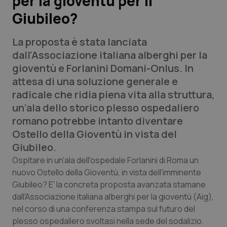
per la gioventù per il
Giubileo?
Scienza e Farmaci
La proposta è stata lanciata
Studi e Analisi
dall'Associazione italiana alberghi per la
gioventù e Forlanini Domani-Onlus. In
Lettere al direttore
attesa di una soluzione generale e
radicale che ridia piena vita alla struttura,
Edizioni Regionali
un’ala dello storico plesso ospedaliero
romano potrebbe intanto diventare
QS Pro
Ostello della Gioventù in vista del
Giubileo.
Professionisti Sanitari.AI
Ospitare in un'ala dell'ospedale Forlanini di Roma un
nuovo Ostello della Gioventù, in vista dell'imminente
Abruzzo
QS Pro Gold
Giubileo? E' la concreta proposta avanzata stamane
dall'Associazione italiana alberghi per la gioventù (Aig),
QS Club
Newsletter
Basilicata
Artrite & artrosi
nel corso di una conferenza stampa sul futuro del
plesso ospedaliero svoltasi nella sede del sodalizio.