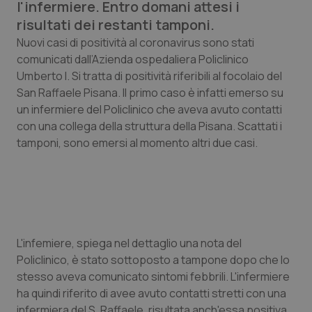
l'infermiere. Entro domani attesi i
Calabria
Asma & BPCO
risultati dei restanti tamponi.
Nuovi casi di positività al coronavirus sono stati
Campania
Car-T
comunicati dall’Azienda ospedaliera Policlinico
Umberto I. Si tratta di positività riferibili al focolaio del
Emilia-Romagna
Colesterolo & coronaropatie
San Raffaele Pisana. Il primo caso è infatti emerso su
un infermiere del Policlinico che aveva avuto contatti
Friuli Venezia Giulia
Dermatite Atopica
con una collega della struttura della Pisana. Scattati i
tamponi, sono emersi al momento altri due casi.
Lazio
Diabete & glucometri
Liguria
Disturbi dell’umore
Lombardia
Dolore
L'infemiere, spiega nel dettaglio una nota del
Policlinico, è stato sottoposto a tampone dopo che lo
Marche
Donna & Salute
stesso aveva comunicato sintomi febbrili. L'infermiere
ha quindi riferito di avee avuto contatti stretti con una
Molise
Epatiti
infermiera del S. Raffaele, risultata anch'essa positiva