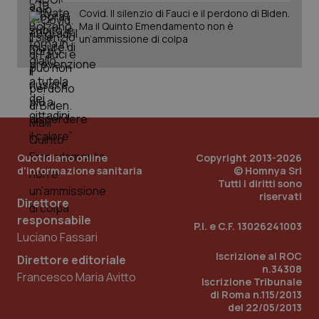
Covid. Il silenzio di Fauci e il perdono di Biden.
Ma il Quinto Emendamento non è
un’ammissione di colpa
Quotidiano online
Copyright 2013-2026
d'informazione sanitaria
© Homnya Srl
Tutti i diritti sono
riservati
Direttore
responsabile
P.I. e C.F. 13026241003
Luciano Fassari
PHPSESSID
Sessio
PHP.net
Iscrizione al ROC
Direttore editoriale
www.quotidianosanita.it
n.34308
Francesco Maria Avitto
Iscrizione Tribunale
di Roma n.115/2013
del 22/05/2013