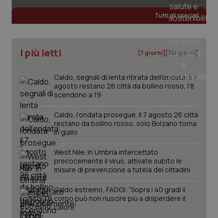
Tutti gli speciali
tracking-sites-ironfish-
www.quotidianosanita.it
4
tracking-enable
settim
2 gior
I più letti
[7 giorni]
[30 giorni]
Caldo, segnali di lenta ritirata dell'ondata: il 7
agosto restano 26 città da bollino rosso, l'8
tracking-sites-ironfish-
www.quotidianosanita.it
4
scendono a 19
session-id
settim
2 gior
Caldo, l’ondata prosegue. Il 7 agosto 26 città
restano da bollino rosso, solo Bolzano torna
in giallo
_ga
1 anno
Google LLC
mes
.quotidianosanita.it
West Nile. In Umbria intercettato
precocemente il virus, attivate subito le
misure di prevenzione a tutela dei cittadini
Caldo estremo, FADOI: “Sopra i 40 gradi il
corpo può non riuscire più a disperdere il
calore”