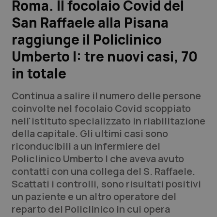
Roma. Il focolaio Covid del
San Raffaele alla Pisana
Scienza e Farmaci
raggiunge il Policlinico
Studi e Analisi
Umberto I: tre nuovi casi, 70
in totale
Lettere al direttore
Continua a salire il numero delle persone
Edizioni Regionali
coinvolte nel focolaio Covid scoppiato
nell'istituto specializzato in riabilitazione
QS Pro
della capitale. Gli ultimi casi sono
riconducibili a un infermiere del
Professionisti Sanitari.AI
Policlinico Umberto I che aveva avuto
contatti con una collega del S. Raffaele.
Abruzzo
QS Pro Gold
Scattati i controlli, sono risultati positivi
un paziente e un altro operatore del
QS Club
Newsletter
Basilicata
Artrite & artrosi
reparto del Policlinico in cui opera