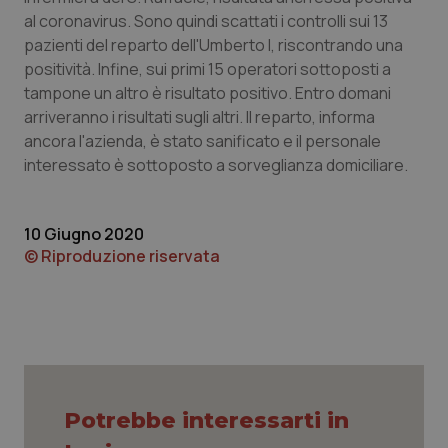
al coronavirus. Sono quindi scattati i controlli sui 13
Piemonte
HIV
pazienti del reparto dell'Umberto I, riscontrando una
positività. Infine, sui primi 15 operatori sottoposti a
Provincia Autonoma di Bolzano
Infezioni & Febbre
tampone un altro è risultato positivo. Entro domani
arriveranno i risultati sugli altri. Il reparto, informa
Provincia Autonoma di Trento
Ipertensione & Scompenso
ancora l'azienda, è stato sanificato e il personale
interessato è sottoposto a sorveglianza domiciliare.
Puglia
Malattie rare
10 Giugno 2020
Sardegna
Malattia di Crohn & Rettocolite Ulcerosa
© Riproduzione riservata
Sicilia
Neuroscienze & patologie neurodegenerative
Toscana
Obesità
Umbria
Oftalmologia
Potrebbe interessarti in