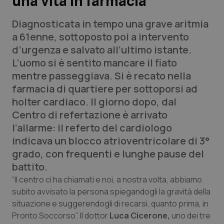
una vita in farmacia
Diagnosticata in tempo una grave aritmia
Scienza e Farmaci
a 61enne, sottoposto poi a intervento
d’urgenza e salvato all’ultimo istante.
Studi e Analisi
L’uomo si è sentito mancare il fiato
mentre passeggiava. Si è recato nella
Lettere al direttore
farmacia di quartiere per sottoporsi ad
holter cardiaco. Il giorno dopo, dal
Edizioni Regionali
Centro di refertazione è arrivato
l’allarme: il referto del cardiologo
QS Pro
indicava un blocco atrioventricolare di 3°
grado, con frequenti e lunghe pause del
Professionisti Sanitari.AI
battito.
Abruzzo
QS Pro Gold
“Il centro ci ha chiamati e noi, a nostra volta, abbiamo
subito avvisato la persona spiegandogli la gravità della
QS Club
Newsletter
situazione e suggerendogli di recarsi, quanto prima, in
Basilicata
Artrite & artrosi
Pronto Soccorso”. Il dottor
Luca Cicerone,
uno dei tre