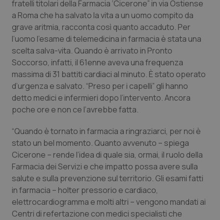
fratelli titolari della Farmacia ‘Cicerone” in via Ostiense
Calabria
Asma & BPCO
a Roma che ha salvato la vita a un uomo compito da
grave aritmia, racconta così quanto accaduto. Per
Campania
Car-T
l’uomo l’esame di telemedicina in farmacia è stata una
scelta salva-vita. Quando è arrivato in Pronto
Emilia-Romagna
Colesterolo & coronaropatie
Soccorso, infatti, il 61enne aveva una frequenza
massima di 31 battiti cardiaci al minuto. È stato operato
Friuli Venezia Giulia
Dermatite Atopica
d’urgenza e salvato. “Preso per i capelli” gli hanno
detto medici e infermieri dopo l’intervento. Ancora
Lazio
Diabete & glucometri
poche ore e non ce l’avrebbe fatta.
“Quando è tornato in farmacia a ringraziarci, per noi è
Liguria
Disturbi dell’umore
stato un bel momento. Quanto avvenuto – spiega
Cicerone – rende l’idea di quale sia, ormai, il ruolo della
Lombardia
Dolore
Farmacia dei Servizi e che impatto possa avere sulla
salute e sulla prevenzione sul territorio. Gli esami fatti
Marche
Donna & Salute
in farmacia – holter pressorio e cardiaco,
elettrocardiogramma e molti altri – vengono mandati ai
Molise
Epatiti
Centri di refertazione con medici specialisti che