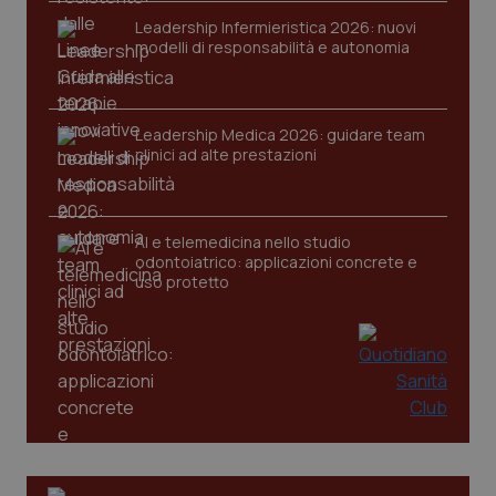
VISITOR_PRIVACY_METADATA
5 mesi
YouTube
Leadership Infermieristica 2026: nuovi
settim
.youtube.com
modelli di responsabilità e autonomia
Leadership Medica 2026: guidare team
clinici ad alte prestazioni
AI e telemedicina nello studio
odontoiatrico: applicazioni concrete e
uso protetto
CookieScriptConsent
5 mesi
CookieScript
settim
www.quotidianosanita.it