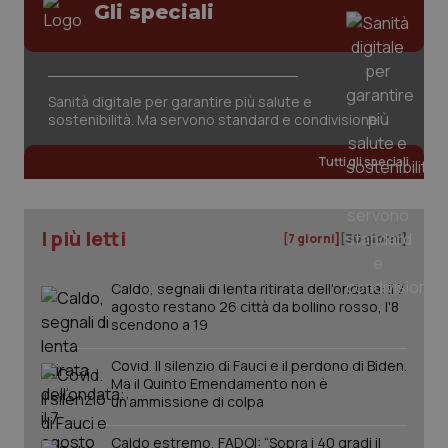
Gli speciali
Sanità digitale per garantire più salute e
sostenibilità. Ma servono standard e condivisione
tracking-sites-ironfish-
www.quotidianosanita.it
4
tracking-enable
settim
Tutti gli speciali
2 gior
I più letti
[7 giorni]
[30 giorni]
tracking-sites-ironfish-
www.quotidianosanita.it
4
session-id
settim
2 gior
Caldo, segnali di lenta ritirata dell'ondata: il 7
agosto restano 26 città da bollino rosso, l'8
scendono a 19
Covid. Il silenzio di Fauci e il perdono di Biden.
_ga
1 anno
Google LLC
mes
.quotidianosanita.it
Ma il Quinto Emendamento non è
un’ammissione di colpa
Caldo estremo, FADOI: “Sopra i 40 gradi il