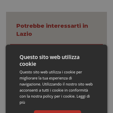
Valle D’Aosta
Oncodermatologia
Veneto
Oncoematologia
Potrebbe interessarti in
Oncologia & Nutrizione
Lazio
Psoriasi & pelle
Settimana della Scienza dello
Quotidiano Cardiologia
Spallanzani: capire la ricerca per
Questo sito web utilizza
comprendere il presente
cookie
Quotidiano Chirurgia
Questo sito web utilizza i cookie per
Regione Lombardia scrive al ministro
migliorare la tua esperienza di
Schillaci: “Gli attuali indicatori non
Quotidiano Oncologia
fotografano la qualità reale del Ssn”
navigazione. Utilizzando il nostro sito web
acconsenti a tutti i cookie in conformità
Quotidiano Pediatria
con la nostra policy per i cookie.
Leggi di
Case di comunità. La sfida ora è
più
riempirle di professionisti e servizi. Il
Rene & patologie urogenitali
punto della Conferenza delle Regioni