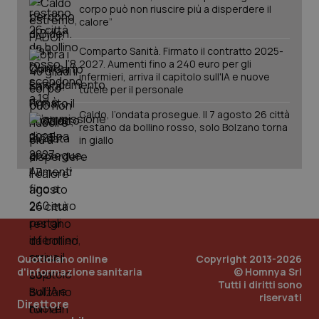
corpo può non riuscire più a disperdere il
calore”
Comparto Sanità. Firmato il contratto 2025-
2027. Aumenti fino a 240 euro per gli
infermieri, arriva il capitolo sull'IA e nuove
tutele per il personale
Caldo, l’ondata prosegue. Il 7 agosto 26 città
restano da bollino rosso, solo Bolzano torna
in giallo
Quotidiano online
Copyright 2013-2026
d'informazione sanitaria
© Homnya Srl
Tutti i diritti sono
riservati
PHPSESSID
Sessio
PHP.net
Direttore
www.quotidianosanita.it