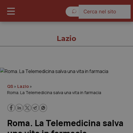
Sabato 8 Agosto 2026
Lazio
Lazio
Cronache
QS
»
Lazio
»
Roma. La Telemedicina salva una vita in farmacia
Governo e Parlamento
Regioni e Asl
Roma. La Telemedicina salva
Lavoro e Professioni