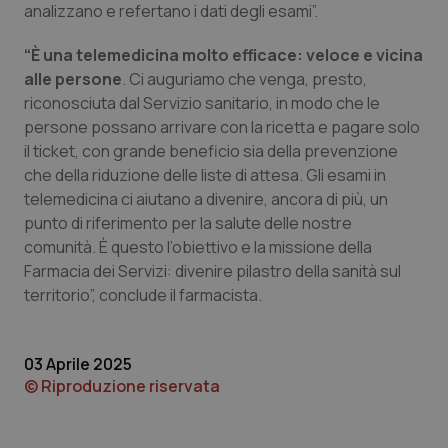
analizzano e refertano i dati degli esami”.
Piemonte
HIV
“È una telemedicina molto efficace: veloce e vicina
alle persone
. Ci auguriamo che venga, presto,
Provincia Autonoma di Bolzano
Infezioni & Febbre
riconosciuta dal Servizio sanitario, in modo che le
persone possano arrivare con la ricetta e pagare solo
Provincia Autonoma di Trento
Ipertensione & Scompenso
il ticket, con grande beneficio sia della prevenzione
che della riduzione delle liste di attesa. Gli esami in
Puglia
Malattie rare
telemedicina ci aiutano a divenire, ancora di più, un
punto di riferimento per la salute delle nostre
Sardegna
Malattia di Crohn & Rettocolite Ulcerosa
comunità. È questo l’obiettivo e la missione della
Farmacia dei Servizi: divenire pilastro della sanità sul
Sicilia
Neuroscienze & patologie neurodegenerative
territorio”, conclude il farmacista.
Toscana
Obesità
03 Aprile 2025
© Riproduzione riservata
Umbria
Oftalmologia