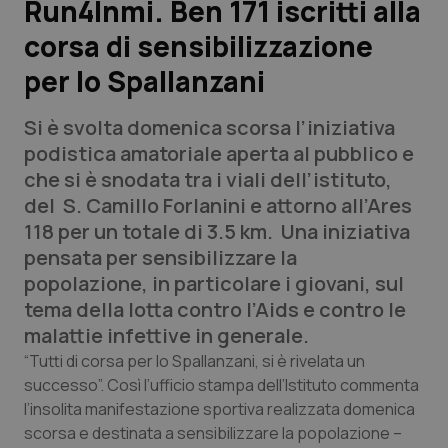
Run4Inmi. Ben 171 iscritti alla
corsa di sensibilizzazione
Scienza e Farmaci
per lo Spallanzani
Studi e Analisi
Si è svolta domenica scorsa l’iniziativa
Lettere al direttore
podistica amatoriale aperta al pubblico e
che si è snodata tra i viali dell’istituto,
Edizioni Regionali
del S. Camillo Forlanini e attorno all’Ares
118 per un totale di 3.5 km. Una iniziativa
QS Pro
pensata per sensibilizzare la
popolazione, in particolare i giovani, sul
Professionisti Sanitari.AI
tema della lotta contro l’Aids e contro le
malattie infettive in generale.
Abruzzo
QS Pro Gold
“Tutti di corsa per lo Spallanzani, si è rivelata un
successo”. Così l’ufficio stampa dell’Istituto commenta
QS Club
Newsletter
l’insolita manifestazione sportiva realizzata domenica
Basilicata
Artrite & artrosi
scorsa e destinata a sensibilizzare la popolazione –