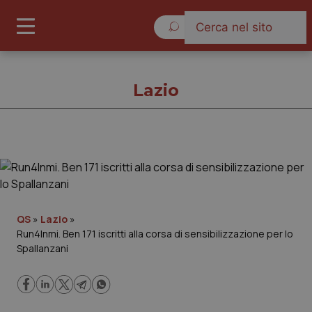
Giovedì 6 Agosto 2026
Lazio
Lazio
Cronache
QS
»
Lazio
»
Run4Inmi. Ben 171 iscritti alla corsa di sensibilizzazione per lo
Governo e Parlamento
Spallanzani
Regioni e Asl
Lavoro e Professioni