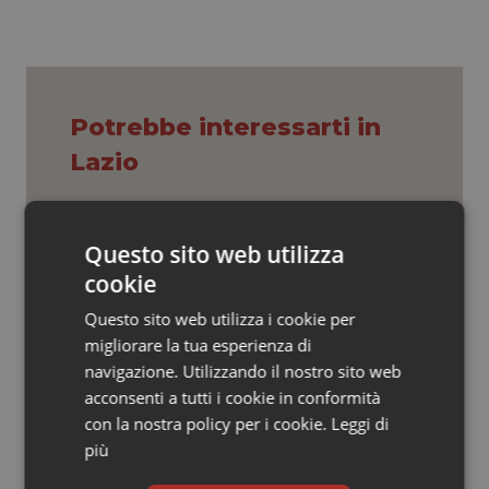
Valle D’Aosta
Oncodermatologia
Veneto
Oncoematologia
Oncologia & Nutrizione
Potrebbe interessarti in
Lazio
Psoriasi & pelle
Quotidiano Cardiologia
Puglia. Unità di crisi sanitaria al lavoro,
Questo sito web utilizza
Decaro accelera su 118, liste d’attesa
e conti
cookie
Quotidiano Chirurgia
Questo sito web utilizza i cookie per
Trapianto di cornea ad altissimo
Quotidiano Oncologia
migliorare la tua esperienza di
rischio. Al Bambino Gesù intervento
navigazione. Utilizzando il nostro sito web
riuscito grazie a una task force di 6
specialità
acconsenti a tutti i cookie in conformità
Quotidiano Pediatria
con la nostra policy per i cookie.
Leggi di
Farmaci. Puglia, dal 3 agosto alert
più
Rene & patologie urogenitali
informatico per segnalare l’esistenza
di un equivalente meno costoso