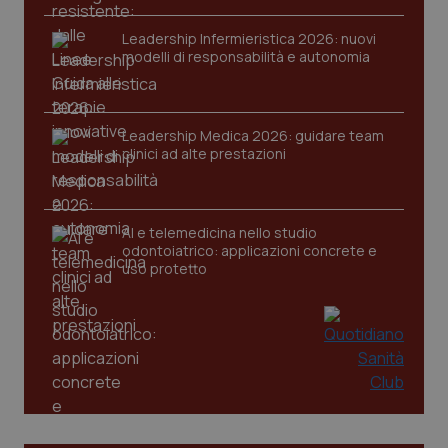
VISITOR_PRIVACY_METADATA
5 mesi
YouTube
settim
.youtube.com
Leadership Infermieristica 2026: nuovi
modelli di responsabilità e autonomia
Leadership Medica 2026: guidare team
clinici ad alte prestazioni
AI e telemedicina nello studio
odontoiatrico: applicazioni concrete e
uso protetto
CookieScriptConsent
5 mesi
CookieScript
settim
www.quotidianosanita.it