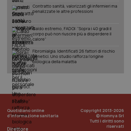
Contratto sanità, valorizzati gli infermieri ma
penalizzate le altre professioni
Caldo estremo, FADOI: “Sopra i 40 gradi il
corpo può non riuscire più a disperdere il
calore”
Fibromialgia. Identificati 26 fattori di rischio
genetici. Uno studio rafforza l’origine
biologica della malattia
Quotidiano online
Copyright 2013-2026
d'informazione sanitaria
© Homnya Srl
Tutti i diritti sono
PHPSESSID
Sessio
riservati
PHP.net
Direttore
www.quotidianosanita.it