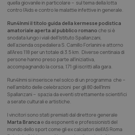
quella giovanile in particolare – sul tema della lotta
Calabria
Asma & BPCO
contro l’Aids e contro le malattie infettive in generale.
Campania
Car-T
Run4Inmi il titolo guida della kermesse podistica
amatoriale aperta al pubblico romano
che si è
Emilia-Romagna
Colesterolo & coronaropatie
snodata lungo i viali dell’Istituto Spallanzani,
dell’azienda ospedaliera S. Camillo Forlanini e attorno
Friuli Venezia Giulia
Dermatite Atopica
all’Ares 118 per un totale di 3.5 km. Diverse centinaia di
persone hanno preso parte all'iniziativa,
accompagnando la corsa, 171 gli iscritti alla gara.
Lazio
Diabete & glucometri
Run4Inmi si inserisce nel solco di un programma che –
Liguria
Disturbi dell’umore
nell'ambito delle celebrazioni per gli 80 dell'Inmi
Spallanzani – spazia da eventi strettamente scientifici
Lombardia
Dolore
a serate culturali e artistiche.
Marche
Donna & Salute
I vincitori sono stati premiati dal direttore generale
Marta Branca
e da esponenti e professionisti del
mondo dello sport come gli ex calciatori dell’AS Roma
Molise
Epatiti