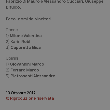
Fabrizio Di Mauro
e
Alessandro Cucciari, Giuseppe
Bifulco.
Piemonte
HIV
Ecco i nomi del vincitori
Provincia Autonoma di Bolzano
Infezioni & Febbre
Donne
Provincia Autonoma di Trento
Ipertensione & Scompenso
1)
Milone Valentina
2)
Karin Robl
Puglia
Malattie rare
3)
Caporetto Elisa
Uomini
Sardegna
Malattia di Crohn & Rettocolite Ulcerosa
1)
Giovannini Marco
2)
Ferraro Marco
Sicilia
Neuroscienze & patologie neurodegenerative
3)
Pietrosanti Alessandro
Toscana
Obesità
10 Ottobre 2017
Umbria
Oftalmologia
© Riproduzione riservata