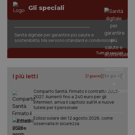
Gli speciali
Sanità digitale per garantire più salute e
sostenibilità. Ma servono standard e condivisione
tracking-sites-ironfish-
www.quotidianosanita.it
4
tracking-enable
settim
2 gior
Tutti gli speciali
I più letti
[7 giorni]
[30 giorni]
tracking-sites-ironfish-
www.quotidianosanita.it
4
session-id
settim
2 gior
Comparto Sanità. Firmato il contratto 2025-
2027. Aumenti fino a 240 euro per gli
infermieri, arriva il capitolo sull'IA e nuove
tutele per il personale
_ga
1 anno
Google LLC
mes
.quotidianosanita.it
Eclissi solare del 12 agosto 2026, come
osservarla in sicurezza