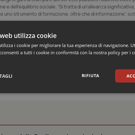
 e dell’equilibrio sociale. “Si tratta di un’alleanza significativa
uno strumento di formazione, oltre che di informazione”, sott
ibro di Torino Lunedì 19 maggio 2025 con un ampio dibattito e
web utilizza cookie
e con la partecipazione di
Roberto Natale,
consigliere di
ilizza i cookie per migliorare la tua esperienza di navigazione. Ut
 Dipartimento di Salute Mentale ASL Roma 2,
Daniela de Rober
consenti a tutti i cookie in conformità con la nostra policy per i 
 giornalisti.
RIFIUTA
TAGLI
ACC
sari
Statistici
Mar