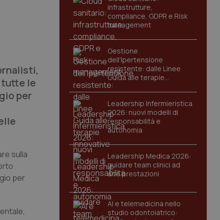
infrastrutture,
compliance, GDPR e Risk
management
Gestione
dell'Ipertensione
rnalisti,
resistente: dalle Linee
Guida alle terapie
tutte le
innovative
ggio per
Leadership Infermieristica
2026: nuovi modelli di
elle
responsabilità e
autonomia
are sulla
Leadership Medica 2026:
guidare team clinici ad
orto
alte prestazioni
ggio per
AI e telemedicina nello
mentale,
studio odontoiatrico: