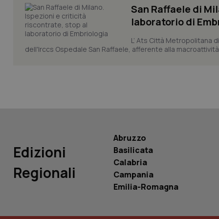
San Raffaele di Mil
laboratorio di Emb
L’ Ats Città Metropolitana d
dell'Irccs Ospedale San Raffaele, afferente alla macroattività 
PHPSESSID
_ga_KM60CM4NPH
Abruzzo
Edizioni
Basilicata
Nome
Calabria
Nome
Regionali
Campania
VISITOR_INFO1_LIV
_ga_0VMQEQKQ1N
Emilia-Romagna
__Secure-YNID