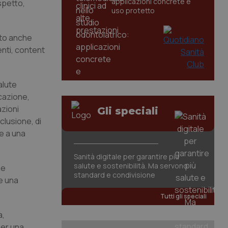
applicazioni concrete e
spetto,
uso protetto
ato anche
enti, content
alute
icazione,
azioni
Gli speciali
clusione, di
re a una
Sanità digitale per garantire più
salute e sostenibilità. Ma servono
he
standard e condivisione
e una
Tutti gli speciali
a,
per una