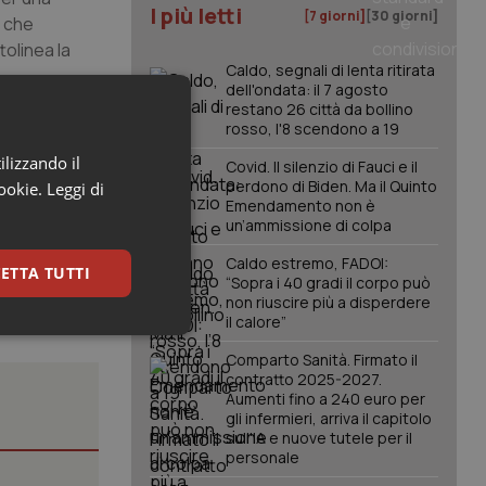
I più letti
[7 giorni]
[30 giorni]
, che
olinea la
Caldo, segnali di lenta ritirata
dell'ondata: il 7 agosto
restano 26 città da bollino
d
rosso, l'8 scendono a 19
ilizzando il
Covid. Il silenzio di Fauci e il
t,
e
perdono di Biden. Ma il Quinto
cookie.
Leggi di
Emendamento non è
un’ammissione di colpa
Caldo estremo, FADOI:
ETTA TUTTI
“Sopra i 40 gradi il corpo può
non riuscire più a disperdere
il calore”
keting
Comparto Sanità. Firmato il
contratto 2025-2027.
Aumenti fino a 240 euro per
gli infermieri, arriva il capitolo
sull'IA e nuove tutele per il
personale