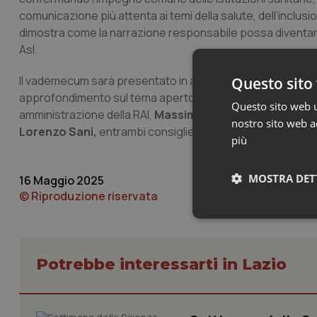
comunicazione più attenta ai temi della salute, dell’inclusione
dimostra come la narrazione responsabile possa diventare 
Asl.
Il vademecum sarà presentato in anteprima al Salone del L
Questo sito 
approfondimento sul tema aperto al pubblico partecipant
Questo sito web ut
amministrazione della RAI,
Massimo Cozza,
direttore del
nostro sito web ac
Lorenzo Sani,
entrambi consiglieri nazionali dell’Ordine dei
più
MOSTRA DET
16 Maggio 2025
© Riproduzione riservata
Neces
Potrebbe interessarti in Lazio