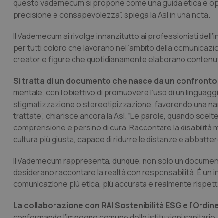
questo vademecum si propone come una guida etica e oper
precisione e consapevolezza”, spiega la Asl in una nota.
Il Vademecum si rivolge innanzitutto ai professionisti dell
per tutti coloro che lavorano nell’ambito della comunicazi
creator e figure che quotidianamente elaborano contenuti 
Si tratta di un documento che nasce da un confronto 
mentale, con l’obiettivo di promuovere l’uso di un linguagg
stigmatizzazione o stereotipizzazione, favorendo una narr
trattate”, chiarisce ancora la Asl. “Le parole, quando sce
comprensione e persino di cura. Raccontare la disabilità me
cultura più giusta, capace di ridurre le distanze e abbattere 
Il Vademecum rappresenta, dunque, non solo un documento 
desiderano raccontare la realtà con responsabilità. È un i
comunicazione più etica, più accurata e realmente rispett
La collaborazione con RAI Sostenibilità ESG e l’Ordine
confermando l’impegno comune delle istituzioni sanitarie, 