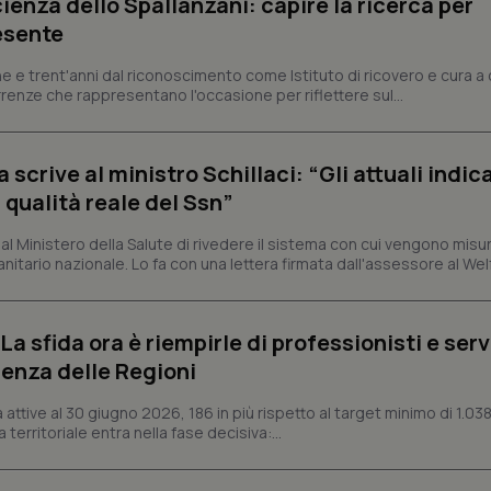
ienza dello Spallanzani: capire la ricerca per
Necessari
Statistici
Marketing
esente
tribuiscono a rendere fruibile il sito web abilitandone funzionalità di base quali la nav
protette del sito. Il sito web non è in grado di funzionare correttamente senza questi coo
e e trent'anni dal riconoscimento come Istituto di ricovero e cura a 
rrenze che rappresentano l'occasione per riflettere sul...
Fornitore
/
Dominio
Scadenza
Descrizione
METADATA
5 mesi 4
Questo cookie viene utilizzato p
YouTube
settimane
scelte di consenso e privacy dell'
.youtube.com
interazione con il sito. Registra i
crive al ministro Schillaci: “Gli attuali indica
del visitatore riguardo a varie pol
impostazioni sulla privacy, garan
 qualità reale del Ssn”
preferenze siano onorate nelle se
nt
5 mesi 3
Questo cookie viene utilizzato da
CookieScript
 Ministero della Salute di rivedere il sistema con cui vengono misur
settimane
Script.com per ricordare le pref
www.quotidianosanita.it
itario nazionale. Lo fa con una lettera firmata dall'assessore al Welf
sui cookie dei visitatori. È neces
dei cookie di Cookie-Script.com 
correttamente.
ish-
www.quotidianosanita.it
4
Questo cookie è impostato dall'a
a sfida ora è riempirle di professionisti e serviz
settimane
abilitare il sistema di tracking a
2 giorni
enza delle Regioni
ish-
www.quotidianosanita.it
4
Questo cookie è impostato dall'a
settimane
assegnare un identificatore generi
ttive al 30 giugno 2026, 186 in più rispetto al target minimo di 1.038
2 giorni
 territoriale entra nella fase decisiva:...
1 anno 1
Questo nome di cookie è associa
Google LLC
mese
Universal Analytics, che è un a
.quotidianosanita.it
significativo del servizio di ana