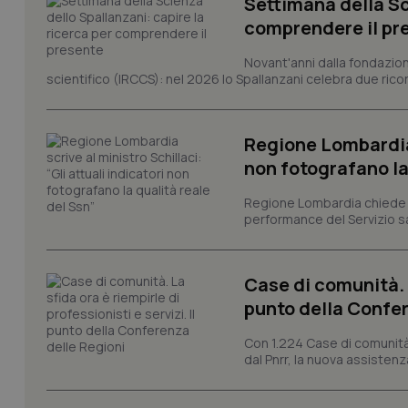
Settimana della Sc
comprendere il pr
I cookie necessari con
e l'accesso alle aree 
Novant'anni dalla fondazion
scientifico (IRCCS): nel 2026 lo Spallanzani celebra due rico
Nome
VISITOR_PRIVACY_
Regione Lombardia s
non fotografano la
CookieScriptConse
Regione Lombardia chiede al
performance del Servizio san
tracking-sites-ironf
Case di comunità. L
tracking-enable
punto della Confer
tracking-sites-ironf
session-id
Con 1.224 Case di comunità a
dal Pnrr, la nuova assistenza
_ga