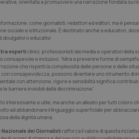
ativa, orientata a promuovere una narrazione fondata su ri
’informazione, come giornalisti, redattori ed editori, ma è pens
one sociale e istituzionale. È destinato anche a educatori, doc
divulgativi o educativi.
tra esperti
clinici, professionisti dei media e operatori della s
io consapevole e inclusivo. “Mira a prevenire forme di semplif
azione che rispetti la complessità delle persone e delle situ
lte con consapevolezza, possono diventare uno strumento di in
ntale con attenzione, rigore e sensibilità significa contribui
le barriere invisibili della discriminazione”.
interessante e utile, ma anche un alleato per tutti coloro c
nvito ad abbandonare il linguaggio superficiale per abbracciar
osa della dignità umana.
 Nazionale dei Giornalist
i rafforza il valore di questa iniziativ
degli organi di stampa e del servizio pubblico radiotelevisivo 