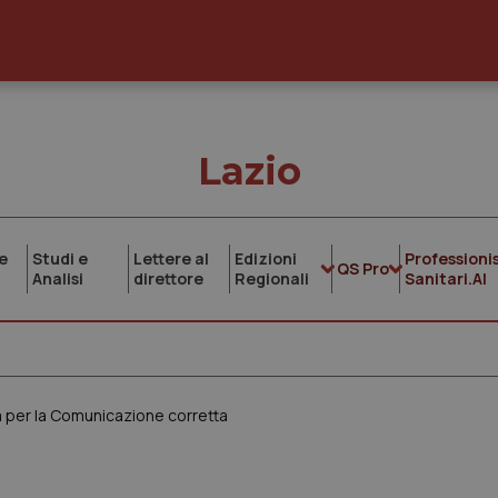
Lazio
e
Studi e
Lettere al
Edizioni
Professionis
QS Pro
Analisi
direttore
Regionali
Sanitari.AI
 per la Comunicazione corretta