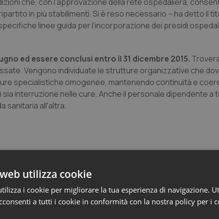
izioni che, con l’approvazione della rete ospedaliera, consen
artito in più stabilimenti. Si è reso necessario – ha detto il tit
pecifiche linee guida per l’incorporazione dei presidi ospedalie
iugno ed essere conclusi entro il 31 dicembre 2015.
Trover
eressate. Vengono individuate le strutture organizzative che do
rutture specialistiche omogenee, mantenendo continuità e coer
i sia interruzione nelle cure. Anche il personale dipendente a
sanitaria all'altra.
web utilizza cookie
ilizza i cookie per migliorare la tua esperienza di navigazione. Ut
consenti a tutti i cookie in conformità con la nostra policy per i 
e Asl