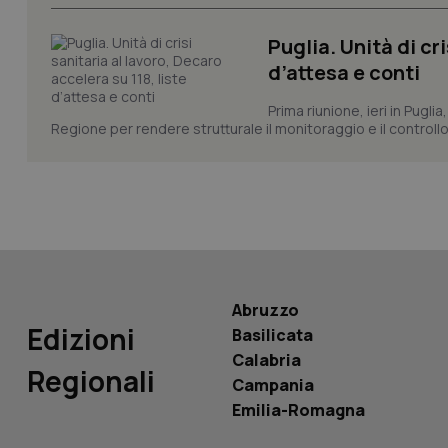
CookieScriptConse
Puglia. Unità di cri
d’attesa e conti
tracking-sites-ironf
tracking-enable
Prima riunione, ieri in Pugli
Regione per rendere strutturale il monitoraggio e il controllo 
tracking-sites-ironf
session-id
_ga
Abruzzo
Edizioni
Basilicata
PHPSESSID
Calabria
Regionali
Campania
Emilia-Romagna