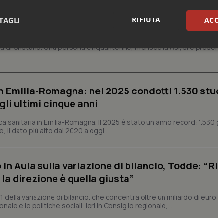
RIFIUTA
TAGLI
ACC
aso in provincia di Oristano
cia di Oristano. Una persona cinquantenne, riferisce la Asl, si è presen
sari
Statistici
Mar
n Emilia-Romagna: nel 2025 condotti 1.530 studi
gli ultimi cinque anni
Necessari
Statistici
Marketing
ca sanitaria in Emilia-Romagna. Il 2025 è stato un anno record: 1.530 g
, il dato più alto dal 2020 a oggi....
tribuiscono a rendere fruibile il sito web abilitandone funzionalità di base quali la nav
protette del sito. Il sito web non è in grado di funzionare correttamente senza questi coo
Fornitore
/
Dominio
Scadenza
Descrizione
n Aula sulla variazione di bilancio, Todde: “Ri
METADATA
5 mesi 4
Questo cookie viene utilizzato p
YouTube
la direzione è quella giusta”
settimane
scelte di consenso e privacy dell'
.youtube.com
interazione con il sito. Registra i
del visitatore riguardo a varie pol
1 della variazione di bilancio, che concentra oltre un miliardo di euro 
impostazioni sulla privacy, garan
nale e le politiche sociali, ieri in Consiglio regionale,...
preferenze siano onorate nelle se