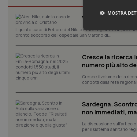
MOSTRA DET
West Nile, quinto c
Il quinto caso di Febbre del Nilo è stato registrato in provin
Neces
pronto soccorso dell’ospedale San Martino di...
Cresce la ricerca i
numero più alto de
Cresce il volume della ricer
condotti dalla rete regionale
I cookie necessari con
e l'accesso alle aree 
Nome
Sardegna. Scontro i
VISITOR_PRIVACY_
non immediati, ma 
La discussione sull'articolo 
per il sistema sanitario regio