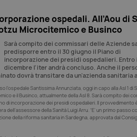
rporazione ospedali. All’Aou di 
rotzu Microcitemico e Businco
Sarà compito dei commissari delle Aziende sa
predisporre entro il 30 giugno il Piano di
incorporazione dei presidi ospedalieri. Entro i
dicembre l'iter andrà concluso. Anche il pers
to dovrà transitare da un'azienda sanitaria al
o l’ospedale Santissima Annunziata, oggi in capo alla Asl 1 di 
temico e il Businco, attualmente della Asl 8. Sarà compito dei c
ano di incorporazione dei presidi ospedalieri. Il provvedimento 
ra dell’assessore della Sanità Luigi Arru. “E’ un primo passo 
zione della riforma sanitaria in Sardegna, approvata dal Consig