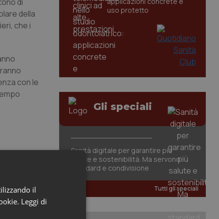
tono di
applicazioni concrete e
uso protetto
olare della
ri, che i
anno
vranno
enza con le
 tempo
Gli speciali
Sanità digitale per garantire più
salute e sostenibilità. Ma servono
standard e condivisione
Tutti gli speciali
ilizzando il
cookie.
Leggi di