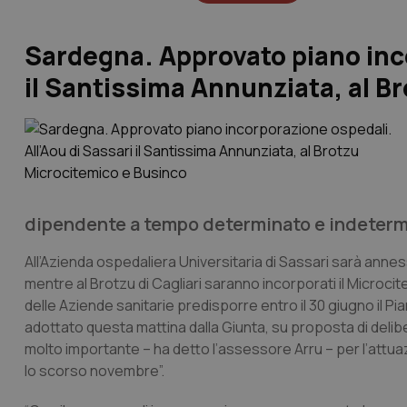
Sardegna. Approvato piano inco
il Santissima Annunziata, al B
dipendente a tempo determinato e indetermina
All’Azienda ospedaliera Universitaria di Sassari sarà anness
mentre al Brotzu di Cagliari saranno incorporati il Microci
delle Aziende sanitarie predisporre entro il 30 giugno il Pi
adottato questa mattina dalla Giunta, su proposta di delibe
molto importante – ha detto l’assessore Arru – per l’attua
lo scorso novembre”.