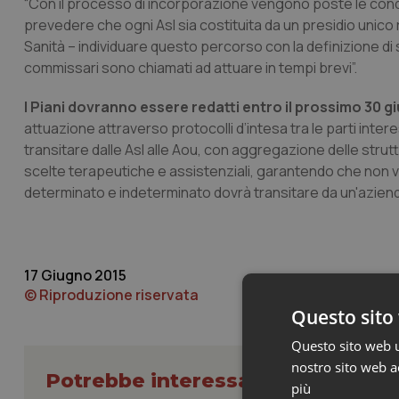
“Con il processo di incorporazione vengono poste le cond
prevedere che ogni Asl sia costituita da un presidio unico rip
Sanità – individuare questo percorso con la definizione di s
commissari sono chiamati ad attuare in tempi brevi”.
I Piani dovranno essere redatti entro il prossimo 30 g
attuazione attraverso protocolli d’intesa tra le parti int
transitare dalle Asl alle Aou, con aggregazione delle st
scelte terapeutiche e assistenziali, garantendo che non v
determinato e indeterminato dovrà transitare da un'azienda 
17 Giugno 2015
© Riproduzione riservata
Questo sito 
Questo sito web ut
nostro sito web ac
Potrebbe interessarti in Regioni 
più