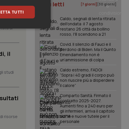
I più letti
[7 giorni]
[30 giorni]
ETTA TUTTI
Caldo, segnali di lenta ritirata
dell'ondata: il 7 agosto
tata al
restano 26 città da bollino
keting
rosso, l'8 scendono a 21
Covid. Il silenzio di Fauci e il
perdono di Biden. Ma il Quinto
, il
Emendamento non è
un’ammissione di colpa
Caldo estremo, FADOI:
li studi
“Sopra i 40 gradi il corpo può
non riuscire più a disperdere
igazione sulle pagine
il calore”
kie.
Comparto Sanità. Firmato il
sultati
contratto 2025-2027.
er memorizzare le
Aumenti fino a 240 euro per
utente per la loro
 dati sul consenso
gli infermieri, arriva il capitolo
itiche e
sull'IA e nuove tutele per il
di risorse
tendo che le loro
personale
ssioni future.