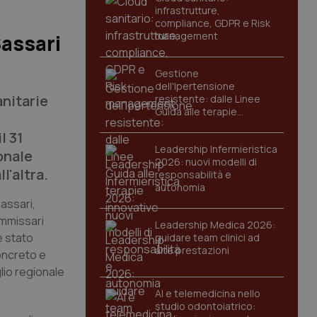
infrastrutture,
compliance, GDPR e Risk
management
Sassari
Gestione
dell'Ipertensione
nitarie
resistente: dalle Linee
Guida alle terapie
innovative
l 31
Leadership Infermieristica
onale
2026: nuovi modelli di
l'altra.
responsabilità e
autonomia
Sassari,
ommissari
Leadership Medica 2026:
è stato
guidare team clinici ad
alte prestazioni
concreto e
lio regionale
AI e telemedicina nello
studio odontoiatrico: