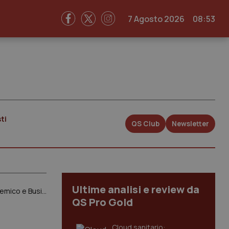
7 Agosto 2026
08:53
ti
QS Club
Newsletter
Ultime analisi e review da
Sardegna. Approvato piano incorporazione ospedali. All’Aou di Sassari il Santissima Annunziata, al Brotzu Microcitemico e Businco
QS Pro Gold
Cloud sanitario: