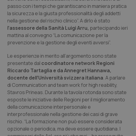
Calabria
Asma & BPCO
passo con i tempi che garantiscano in maniera pratica
la sicurezza e la giusta professionalità degli addetti
Campania
Car-T
nella gestione del rischio clinico”. A dirlo è stato
l’assessore della Sanità Luigi Arru,
partecipando ieri
mattina al convegno “La comunicazione per la
Emilia-Romagna
Colesterolo & coronaropatie
prevenzione e la gestione degli eventi avversi”.
Friuli Venezia Giulia
Dermatite Atopica
Le esperienze in merito all’argomento sono state
presentate dal
coordinatore network Regioni
Lazio
Diabete & glucometri
Riccardo Tartaglia e da Annegret Hannawa,
docente dell’Università svizzera italiana
. A parlare
Liguria
Disturbi dell’umore
di Communication and team work for high reability,
Stavros Prineas. Durante la tavola rotonda sono state
Lombardia
Dolore
esposte le iniziative delle Regioni per il miglioramento
della comunicazione interpersonale e
interprofessionale nella gestione dei casi di grave
Marche
Donna & Salute
rischio. “La formazione non può essere considerata
opzionale o periodica, ma deve essere quotidiana. I
Molise
Epatiti