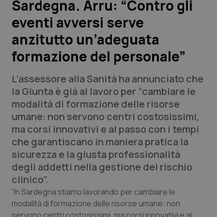
Sardegna. Arru: “Contro gli
eventi avversi serve
Scienza e Farmaci
anzitutto un’adeguata
Studi e Analisi
formazione del personale”
Lettere al direttore
L’assessore alla Sanità ha annunciato che
la Giunta è già al lavoro per “cambiare le
Edizioni Regionali
modalità di formazione delle risorse
umane: non servono centri costosissimi,
QS Pro
ma corsi innovativi e al passo con i tempi
che garantiscano in maniera pratica la
Professionisti Sanitari.AI
sicurezza e la giusta professionalità
degli addetti nella gestione del rischio
Abruzzo
QS Pro Gold
clinico”.
“In Sardegna stiamo lavorando per cambiare le
QS Club
Newsletter
Basilicata
Artrite & artrosi
modalità di formazione delle risorse umane: non
servono centri costosissimi, ma corsi innovativi e al