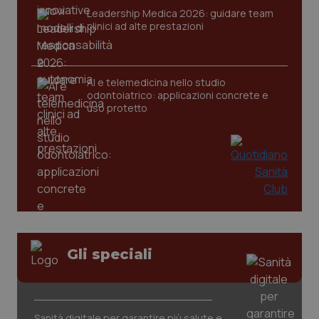
Leadership Medica 2026: guidare team
clinici ad alte prestazioni
AI e telemedicina nello studio
odontoiatrico: applicazioni concrete e
uso protetto
CookieScriptConsent
5 mesi
CookieScript
settim
www.quotidianosanita.it
Gli speciali
Sanità digitale per garantire più salute e