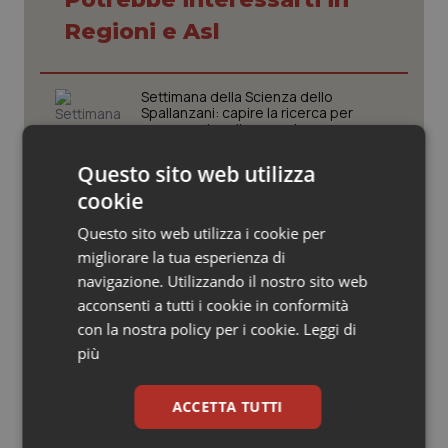
Valle D’Aosta
Oncodermatologia
Regioni e Asl
Veneto
Oncoematologia
Settimana della Scienza dello
Oncologia & Nutrizione
Spallanzani: capire la ricerca per
comprendere il presente
Psoriasi & pelle
Questo sito web utilizza
Regione Lombardia scrive al ministro
cookie
Schillaci: “Gli attuali indicatori non
Quotidiano Cardiologia
fotografano la qualità reale del Ssn”
Questo sito web utilizza i cookie per
migliorare la tua esperienza di
Quotidiano Chirurgia
navigazione. Utilizzando il nostro sito web
Case di comunità. La sfida ora è
riempirle di professionisti e servizi. Il
acconsenti a tutti i cookie in conformità
Quotidiano Oncologia
punto della Conferenza delle Regioni
con la nostra policy per i cookie.
Leggi di
più
Quotidiano Pediatria
San Raffaele di Milano. Ispezioni e
criticità riscontrate, stop al
ACCETTA TUTTI
laboratorio di Embriologia
Rene & patologie urogenitali