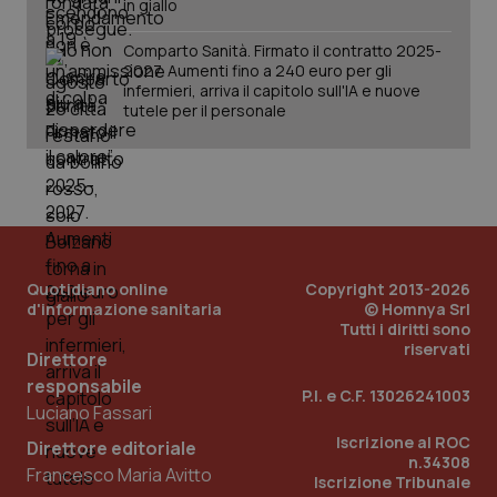
in giallo
Comparto Sanità. Firmato il contratto 2025-
2027. Aumenti fino a 240 euro per gli
infermieri, arriva il capitolo sull'IA e nuove
tutele per il personale
Quotidiano online
Copyright 2013-2026
d'informazione sanitaria
© Homnya Srl
Tutti i diritti sono
riservati
Direttore
responsabile
P.I. e C.F. 13026241003
Luciano Fassari
PHPSESSID
Sessio
PHP.net
www.quotidianosanita.it
Iscrizione al ROC
Direttore editoriale
n.34308
Francesco Maria Avitto
Iscrizione Tribunale