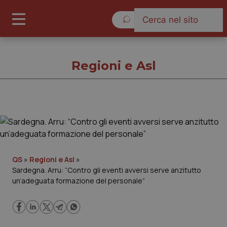
Domenica 9 Agosto 2026
Regioni e Asl
Regioni e Asl
Cronache
QS
»
Regioni e Asl
»
Sardegna. Arru: “Contro gli eventi avversi serve anzitutto
Governo e Parlamento
un’adeguata formazione del personale”
Regioni e Asl
Lavoro e Professioni