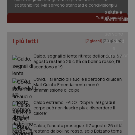
sostenibilità. Ma servono standard e condivisione
Tutti gli speciali
tracking-sites-ironfish-
www.quotidianosanita.it
4
tracking-enable
settim
2 gior
I più letti
[7 giorni]
[30 giorni]
Caldo, segnali di lenta ritirata dell'ondata: il 7
tracking-sites-ironfish-
www.quotidianosanita.it
4
agosto restano 26 città da bollino rosso, l'8
session-id
settim
scendono a 19
2 gior
Covid. Il silenzio di Fauci e il perdono di Biden.
Ma il Quinto Emendamento non è
un’ammissione di colpa
_ga
1 anno
Google LLC
mes
.quotidianosanita.it
Caldo estremo, FADOI: “Sopra i 40 gradi il
corpo può non riuscire più a disperdere il
calore”
Caldo, l’ondata prosegue. Il 7 agosto 26 città
restano da bollino rosso, solo Bolzano torna