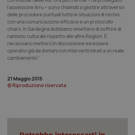
commissari delle Asl, ora più che mai – ha proseguito
l’assessore Arru – sono chiamati a gestire attraverso
Piemonte
HIV
delle procedure puntuali tutte le situazioni di rischio,
con una comunicazione efficace e un protocollo
Provincia Autonoma di Bolzano
Infezioni & Febbre
chiaro. In Sardegna dobbiamo smettere di soffrire di
nanismo culturale rispetto alle altre Regioni. E’
Provincia Autonoma di Trento
Ipertensione & Scompenso
necessario metterci in discussione ed essere
operativi già da domani con interventi mirati a un reale
Puglia
Malattie rare
cambiamento”.
Sardegna
Malattia di Crohn & Rettocolite Ulcerosa
21 Maggio 2015
© Riproduzione riservata
Sicilia
Neuroscienze & patologie neurodegenerative
Toscana
Obesità
Umbria
Oftalmologia
Potrebbe interessarti in