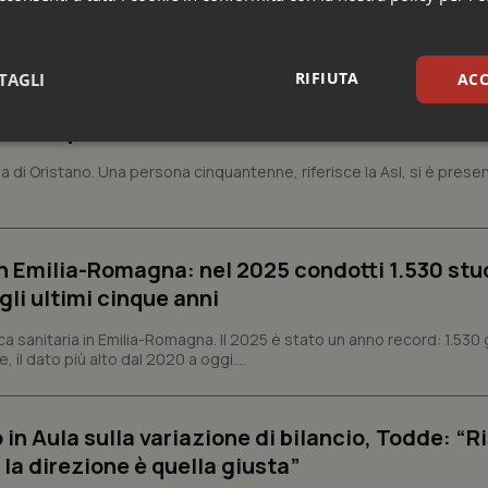
e Asl
RIFIUTA
TAGLI
ACC
aso in provincia di Oristano
sari
Statistici
Mar
cia di Oristano. Una persona cinquantenne, riferisce la Asl, si è presen
n Emilia-Romagna: nel 2025 condotti 1.530 studi
gli ultimi cinque anni
Necessari
Statistici
Marketing
ca sanitaria in Emilia-Romagna. Il 2025 è stato un anno record: 1.530 g
tribuiscono a rendere fruibile il sito web abilitandone funzionalità di base quali la nav
protette del sito. Il sito web non è in grado di funzionare correttamente senza questi coo
, il dato più alto dal 2020 a oggi....
Fornitore
/
Dominio
Scadenza
Descrizione
METADATA
5 mesi 4
Questo cookie viene utilizzato p
YouTube
n Aula sulla variazione di bilancio, Todde: “Ri
settimane
scelte di consenso e privacy dell'
.youtube.com
interazione con il sito. Registra i
la direzione è quella giusta”
del visitatore riguardo a varie pol
impostazioni sulla privacy, garan