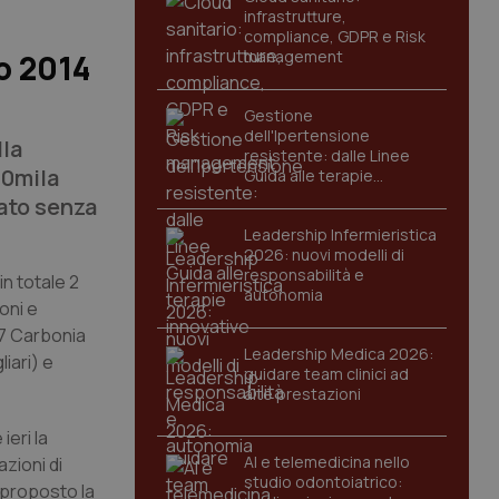
infrastrutture,
compliance, GDPR e Risk
management
to 2014
Gestione
dell'Ipertensione
lla
resistente: dalle Linee
50mila
Guida alle terapie
innovative
iato senza
Leadership Infermieristica
2026: nuovi modelli di
responsabilità e
in totale 2
autonomia
ioni e
, 7 Carbonia
Leadership Medica 2026:
iari) e
guidare team clinici ad
alte prestazioni
ieri la
AI e telemedicina nello
zioni di
studio odontoiatrico:
 proposto la