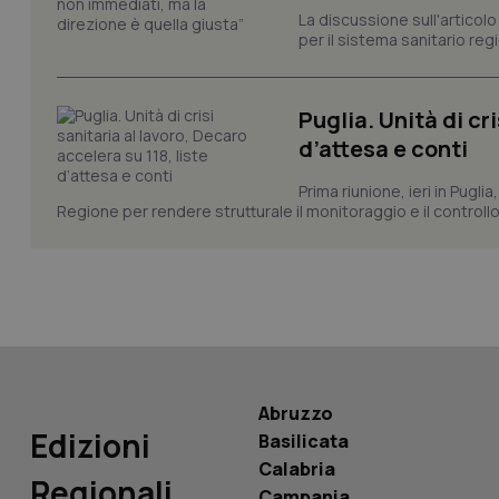
La discussione sull'articolo 
per il sistema sanitario regio
CookieScriptConse
Puglia. Unità di cri
tracking-sites-ironf
d’attesa e conti
tracking-enable
Prima riunione, ieri in Pugli
tracking-sites-ironf
Regione per rendere strutturale il monitoraggio e il controllo 
session-id
_ga
Abruzzo
PHPSESSID
Edizioni
Basilicata
Calabria
Regionali
Campania