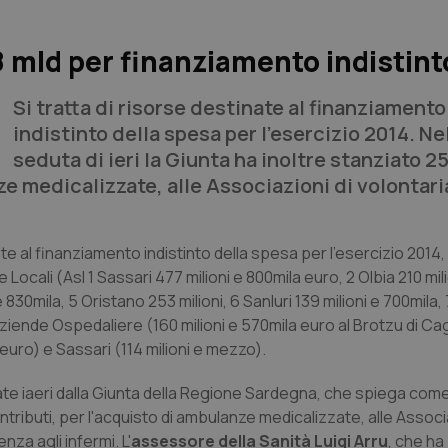
,8 mld per finanziamento indistin
Si tratta di risorse destinate al finanziamento
indistinto della spesa per l'esercizio 2014. Ne
seduta di ieri la Giunta ha inoltre stanziato 2
nze medicalizzate, alle Associazioni di volontar
ate al finanziamento indistinto della spesa per l'esercizio 2014, 
ie Locali (Asl 1 Sassari 477 milioni e 800mila euro, 2 Olbia 210 mil
e 830mila, 5 Oristano 253 milioni, 6 Sanluri 139 milioni e 700mila
Aziende Ospedaliere (160 milioni e 570mila euro al Brotzu di Cagl
 euro) e Sassari (114 milioni e mezzo).
ate iaeri dalla Giunta della Regione Sardegna, che spiega come 
ributi, per l'acquisto di ambulanze medicalizzate, alle Associa
za agli infermi. L'
assessore della Sanità Luigi Arru
, che ha