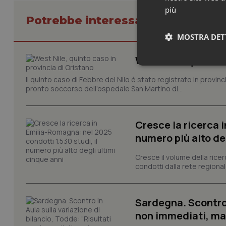
più
Potrebbe interessarti in Regioni 
MOSTRA DET
West Nile, quinto c
Neces
Il quinto caso di Febbre del Nilo è stato registrato in provin
pronto soccorso dell’ospedale San Martino di...
Cresce la ricerca i
numero più alto de
Cresce il volume della ricer
I cookie necessari con
e l'accesso alle aree 
condotti dalla rete regionale
Nome
VISITOR_PRIVACY_
Sardegna. Scontro i
non immediati, ma 