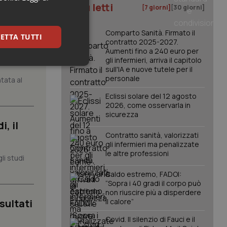
I più letti
[7 giorni]
[30 giorni]
Comparto Sanità. Firmato il
ETTA TUTTI
contratto 2025-2027.
Aumenti fino a 240 euro per
gli infermieri, arriva il capitolo
keting
sull'IA e nuove tutele per il
personale
tata al
Eclissi solare del 12 agosto
2026, come osservarla in
sicurezza
, il
Contratto sanità, valorizzati
gli infermieri ma penalizzate
le altre professioni
li studi
igazione sulle pagine
kie.
Caldo estremo, FADOI:
“Sopra i 40 gradi il corpo può
non riuscire più a disperdere
er memorizzare le
sultati
il calore”
utente per la loro
 dati sul consenso
itiche e
Covid. Il silenzio di Fauci e il
tendo che le loro