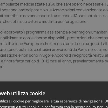
4 ambulanze medicalizzate su 50 che sarebbero necessarie. I 
i possono partecipare solo le Associazioni convenzionate con 
di contributo devono essere trasmesse all'Assessorato della
a, che definisce criteri e modalità per l'erogazione.
i approvato il programma assistenziale per ragioni umanitarie
patibilmente con le risorse disponibili, prestazioni che rientra
nti all'Unione Europea e che necessitano di cure urgenti di alt
cure sono destinate a cittadini provenienti da Paesi nei quali n
stiche e non sono in vigore Accordi di reciprocità relativi a
 è finora fatta carico di 10-12 casi all'anno, prevalentemente 
ri.
web utilizza cookie
ilizza i cookie per migliorare la tua esperienza di navigazione. Ut
consenti a tutti i cookie in conformità con la nostra policy per i 