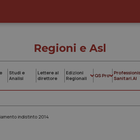
Regioni e Asl
e
Studi e
Lettere al
Edizioni
Professionis
QS Pro
Analisi
direttore
Regionali
Sanitari.AI
nziamento indistinto 2014