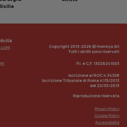
tato di accesso per
Sicilia
a Google Analytics
sione.
icità
Copyright 2013-2026 © Homnya Srl
.com
 tenere traccia
Tutti i diritti sono riservati
i Youtube incorporati
tics per mantenere
tore del sito web sta
ell'interfaccia di
om
P.I. e C.F. 13026241003
 tenere traccia
Iscrizione al ROC n.34308
i Youtube incorporati
Iscrizione Tribunale di Roma n.115/2013
tore del sito web sta
del 22/05/2013
ell'interfaccia di
Riproduzione riservata
 tenere traccia
Privacy Policy
r la gestione
one dell’esperienza
Cookie Policy
Accessibilità
e per abilitare il