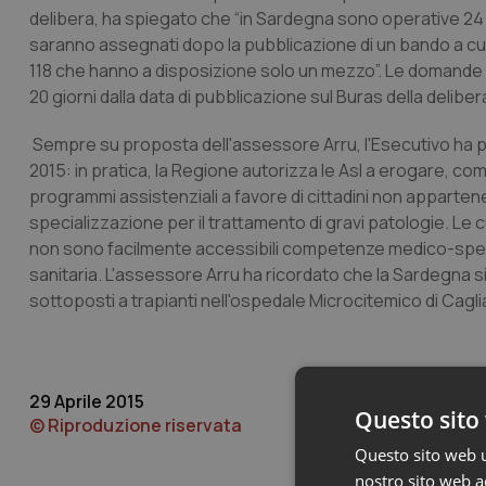
delibera, ha spiegato che “in Sardegna sono operative 2
saranno assegnati dopo la pubblicazione di un bando a cu
118 che hanno a disposizione solo un mezzo”. Le domande 
20 giorni dalla data di pubblicazione sul Buras della deliber
Sempre su proposta dell'assessore Arru, l'Esecutivo ha po
2015: in pratica, la Regione autorizza le Asl a erogare, com
programmi assistenziali a favore di cittadini non appartene
specializzazione per il trattamento di gravi patologie. Le 
non sono facilmente accessibili competenze medico-speciali
sanitaria. L'assessore Arru ha ricordato che la Sardegna si
sottoposti a trapianti nell'ospedale Microcitemico di Caglia
29 Aprile 2015
Questo sito 
© Riproduzione riservata
Questo sito web ut
nostro sito web ac