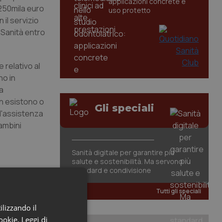
applicazioni concrete e
250mila euro
uso protetto
il servizio
 Sanità entro
 relativo al
no in
a
on esistono o
Gli speciali
ll'assistenza
bambini
Sanità digitale per garantire più
salute e sostenibilità. Ma servono
standard e condivisione
Tutti gli speciali
ilizzando il
cookie.
Leggi di