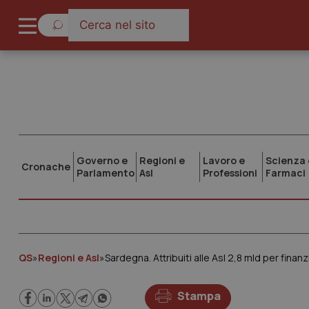
Governo e
Regioni e
Lavoro e
Scienza 
Cronache
Parlamento
Asl
Professioni
Farmaci
QS
»
Regioni e Asl
»
Sardegna. Attribuiti alle Asl 2,8 mld per fina
Stampa