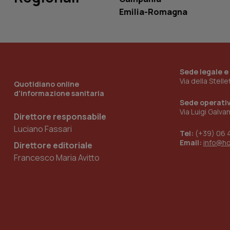
Emilia-Romagna
_ga_KM60CM4NPH
Sede legale e
Nome
Nome
Via della Stell
Quotidiano online
VISITOR_INFO1_LIV
d'informazione sanitaria
_ga_0VMQEQKQ1N
Sede operati
Via Luigi Galva
Direttore responsabile
Luciano Fassari
Tel:
(+39) 06 
__Secure-YNID
Email:
info@h
Direttore editoriale
Francesco Maria Avitto
YSC
__Secure-
ROLLOUT_TOKEN
tracking-sites-