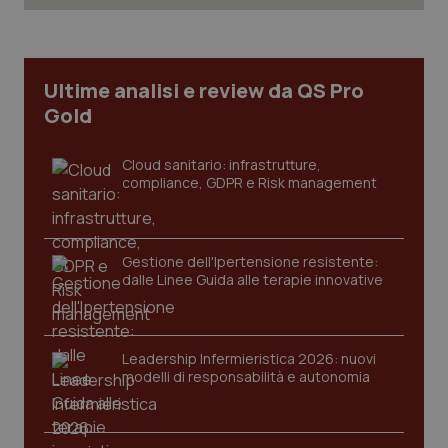
Necessari
Statistici
Marketing
I cookie necessari contribuiscono a rendere fruibile il
sito web abilitandone funzionalità di base quali la
Ultime analisi e review da QS Pro
navigazione sulle pagine e l'accesso alle aree
protette del sito. Il sito web non è in grado di
Gold
funzionare correttamente senza questi cookie.
Nome
Fornitore
/
Dominio
Scaden
Cloud sanitario: infrastrutture,
VISITOR_PRIVACY_METADATA
5 mesi
YouTube
compliance, GDPR e Risk management
settim
.youtube.com
Gestione dell'Ipertensione resistente:
dalle Linee Guida alle terapie innovative
Leadership Infermieristica 2026: nuovi
modelli di responsabilità e autonomia