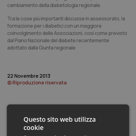
Valle D’Aosta
Oncodermatologia
cambiamento della diabetologia regionale.
Veneto
Oncoematologia
Tra le cose più importanti discusse in assessorato, la
formazione per i diabetici con un maggiore
Oncologia & Nutrizione
coinvolgimento delle Associazioni, così come previsto
dal Piano Nazionale del diabete recentemente
adottato dalla Giunta regionale
Psoriasi & pelle
Quotidiano Cardiologia
22 Novembre 2013
Quotidiano Chirurgia
© Riproduzione riservata
Quotidiano Oncologia
Quotidiano Pediatria
Questo sito web utilizza
cookie
Rene & patologie urogenitali
Potrebbe interessarti in