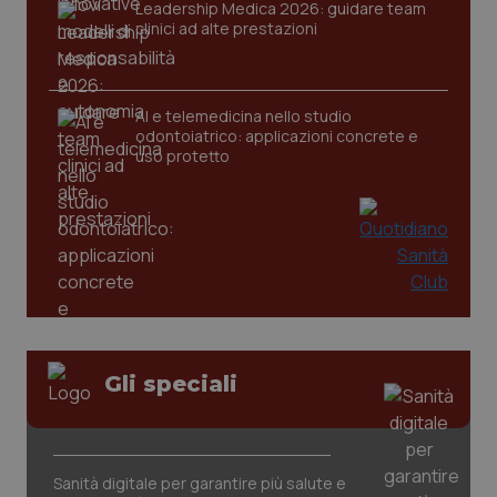
Leadership Medica 2026: guidare team
clinici ad alte prestazioni
CookieScriptConsent
5 mesi
CookieScript
settim
www.quotidianosanita.it
AI e telemedicina nello studio
odontoiatrico: applicazioni concrete e
uso protetto
tracking-sites-ironfish-
www.quotidianosanita.it
4
tracking-enable
settim
2 gior
Gli speciali
tracking-sites-ironfish-
www.quotidianosanita.it
4
session-id
settim
Sanità digitale per garantire più salute e
2 gior