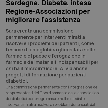
Sardegna. Diabete, intesa
Regione-Associazioni per
Scienza e Farmaci
migliorare l’assistenza
Studi e Analisi
Sarà creata una commissione
Lettere al direttore
permanente per interventi mirati a
risolvere i problemi dei pazienti, come
Edizioni Regionali
l'esame di emoglobina glicosilata nelle
farmacie di paese e l’erogazione in
QS Pro
farmacia dei materiali indispensabili per
chi ha il microinfusore. Al via anche
Professionisti Sanitari.AI
progetti di formazione per pazienti
diabetici.
Abruzzo
QS Pro Gold
Una commissione permanente con l’integrazione dei
rappresentanti del Coordinamento delle associazioni
QS Club
Newsletter
dei diabetici per programmare nell’immediato
Basilicata
Artrite & artrosi
interventi mirati a risolvere i problemi denunciati dal