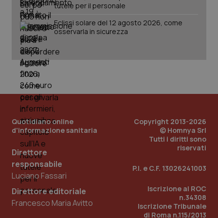
tutele per il personale
Eclissi solare del 12 agosto 2026, come
osservarla in sicurezza
PHPSESSID
Sessio
PHP.net
www.quotidianosanita.it
Quotidiano online
Copyright 2013-2026
d'informazione sanitaria
© Homnya Srl
Tutti i diritti sono
riservati
Direttore
responsabile
P.I. e C.F. 13026241003
Luciano Fassari
Iscrizione al ROC
Direttore editoriale
n.34308
Francesco Maria Avitto
Iscrizione Tribunale
di Roma n.115/2013