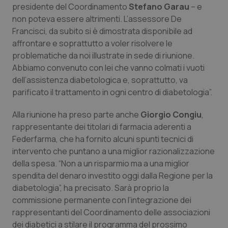
presidente del Coordinamento
Stefano Garau
– e
Piemonte
HIV
non poteva essere altrimenti. L’assessore De
Francisci, da subito si è dimostrata disponibile ad
affrontare e soprattutto a voler risolvere le
Provincia Autonoma di Bolzano
Infezioni & Febbre
problematiche da noi illustrate in sede di riunione.
Abbiamo convenuto con lei che vanno colmati i vuoti
Provincia Autonoma di Trento
Ipertensione & Scompenso
dell’assistenza diabetologica e, soprattutto, va
parificato il trattamento in ogni centro di diabetologia”.
Puglia
Malattie rare
Alla riunione ha preso parte anche
Giorgio Congiu
,
Sardegna
Malattia di Crohn & Rettocolite Ulcerosa
rappresentante dei titolari di farmacia aderenti a
Federfarma, che ha fornito alcuni spunti tecnici di
Sicilia
Neuroscienze & patologie neurodegenerative
intervento che puntano a una miglior razionalizzazione
della spesa. “Non a un risparmio ma a una miglior
spendita del denaro investito oggi dalla Regione per la
Toscana
Obesità
diabetologia”, ha precisato. Sarà proprio la
commissione permanente con l’integrazione dei
Umbria
Oftalmologia
rappresentanti del Coordinamento delle associazioni
dei diabetici a stilare il programma del prossimo