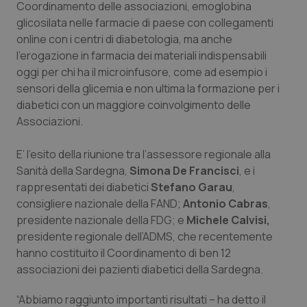
Coordinamento delle associazioni, emoglobina
Calabria
Asma & BPCO
glicosilata nelle farmacie di paese con collegamenti
online con i centri di diabetologia, ma anche
Campania
Car-T
l’erogazione in farmacia dei materiali indispensabili
oggi per chi ha il microinfusore, come ad esempio i
Emilia-Romagna
Colesterolo & coronaropatie
sensori della glicemia e non ultima la formazione per i
diabetici con un maggiore coinvolgimento delle
Friuli Venezia Giulia
Dermatite Atopica
Associazioni.
Lazio
Diabete & glucometri
E’ l’esito della riunione tra l’assessore regionale alla
Sanità della Sardegna,
Simona De Francisci
, e i
rappresentati dei diabetici
Stefano Garau
,
Liguria
Disturbi dell’umore
consigliere nazionale della FAND;
Antonio Cabras
,
presidente nazionale della FDG; e
Michele Calvisi,
Lombardia
Dolore
presidente regionale dell’ADMS, che recentemente
hanno costituito il Coordinamento di ben 12
Marche
Donna & Salute
associazioni dei pazienti diabetici della Sardegna.
Molise
Epatiti
“Abbiamo raggiunto importanti risultati – ha detto il