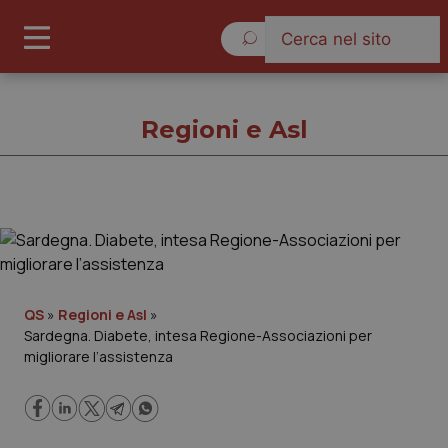
Sabato 8 Agosto 2026
Regioni e Asl
Regioni e Asl
Cronache
QS
»
Regioni e Asl
»
Sardegna. Diabete, intesa Regione-Associazioni per
Governo e Parlamento
migliorare l’assistenza
Regioni e Asl
Lavoro e Professioni