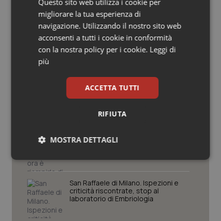
Questo sito web utilizza i cookie per
Regioni e Asl
Salute orale & impianti
migliorare la tua esperienza di
navigazione. Utilizzando il nostro sito web
Sangue & coagulazione
acconsenti a tutti i cookie in conformità
Settimana della Scienza dello
con la nostra policy per i cookie.
Leggi di
Spallanzani: capire la ricerca per
comprendere il presente
più
Tiroide
Tumore al seno
ACCETTA TUTTI
Regione Lombardia scrive al ministro
Schillaci: “Gli attuali indicatori non
fotografano la qualità reale del Ssn”
Tumore ovarico
RIFIUTA
Case di comunità. La sfida ora è
Tumori del Polmone & Testa Collo
MOSTRA DETTAGLI
riempirle di professionisti e servizi. Il
punto della Conferenza delle Regioni
Necessari
Statistici
Marketing
Tumori gastrointestinali
San Raffaele di Milano. Ispezioni e
Ulcera & Reflusso
criticità riscontrate, stop al
laboratorio di Embriologia
Vaccini