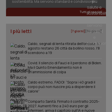
sostenibilità. Ma servono standard e condivisione
Tutti gli speciali
_ga
1 anno
Google LLC
mes
.quotidianosanita.it
I più letti
[7 giorni]
[30 giorni]
Caldo, segnali di lenta ritirata dell'ondata: il 7
agosto restano 26 città da bollino rosso, l'8
scendono a 19
Covid. Il silenzio di Fauci e il perdono di Biden.
Ma il Quinto Emendamento non è
un’ammissione di colpa
Caldo estremo, FADOI: “Sopra i 40 gradi il
corpo può non riuscire più a disperdere il
calore”
Comparto Sanità. Firmato il contratto 2025-
2027. Aumenti fino a 240 euro per gli
infermieri, arriva il capitolo sull'IA e nuove