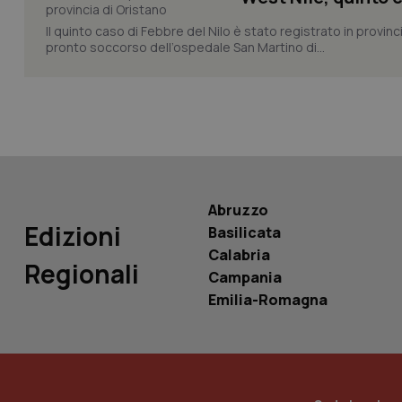
Il quinto caso di Febbre del Nilo è stato registrato in provin
pronto soccorso dell’ospedale San Martino di...
tracking-sites-ironf
tracking-enable
tracking-sites-ironf
session-id
_ga
Abruzzo
Edizioni
Basilicata
Calabria
Regionali
Campania
PHPSESSID
Emilia-Romagna
_ga_KM60CM4NPH