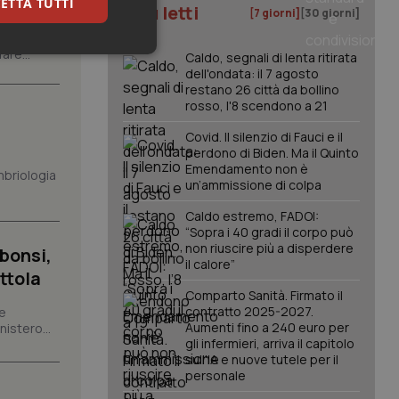
ETTA TUTTI
I più letti
[7 giorni]
[30 giorni]
ate le
are...
keting
Caldo, segnali di lenta ritirata
dell'ondata: il 7 agosto
restano 26 città da bollino
rosso, l'8 scendono a 21
Covid. Il silenzio di Fauci e il
perdono di Biden. Ma il Quinto
Emendamento non è
mbriologia
un’ammissione di colpa
Caldo estremo, FADOI:
igazione sulle pagine
kie.
“Sopra i 40 gradi il corpo può
non riuscire più a disperdere
bonsi,
il calore”
ttola
er memorizzare le
Comparto Sanità. Firmato il
utente per la loro
 dati sul consenso
contratto 2025-2027.
te
itiche e
Aumenti fino a 240 euro per
istero...
tendo che le loro
gli infermieri, arriva il capitolo
ssioni future.
sull'IA e nuove tutele per il
l servizio Cookie-
personale
erenze di consenso
sario che il banner