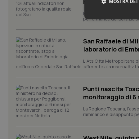
non fotografano la
MOSTRA DET
Regione Lombardia chiede al
performance del Servizio san
Neces
San Raffaele di Mil
laboratorio di Emb
L’ Ats Città Metropolitana d
dell'Irccs Ospedale San Raffaele, afferente alla macroattività 
I cookie necessari con
e l'accesso alle aree 
Punti nascita Tosc
Nome
monitoraggio di 6 
VISITOR_PRIVACY_
La Regione Toscana, l'asses
rammarico e disappunto per
CookieScriptConse
West Nile, quinto c