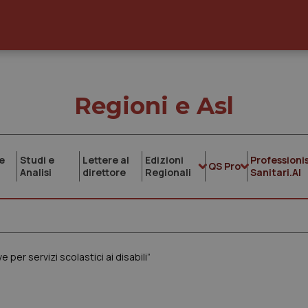
Regioni e Asl
e
Studi e
Lettere al
Edizioni
Professionis
QS Pro
Analisi
direttore
Regionali
Sanitari.AI
e per servizi scolastici ai disabili”