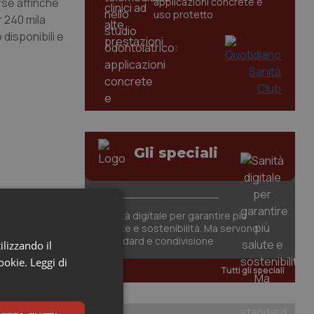
rse affinché
applicazioni concrete e
uso protetto
r 240 mila
 disponibili e
Gli speciali
Sanità digitale per garantire più
salute e sostenibilità. Ma servono
standard e condivisione
ilizzando il
cookie.
Leggi di
Tutti gli speciali
tori