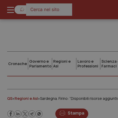
Governo e
Regioni e
Lavoro e
Scienza 
Cronache
Parlamento
Asl
Professioni
Farmaci
QS
»
Regioni e Asl
»
Sardegna. Firino: “Disponibili risorse aggiuntiv
Stampa