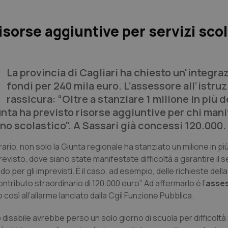
isorse aggiuntive per servizi scol
La provincia di Cagliari ha chiesto un'integra
fondi per 240 mila euro. L’assessore all’istru
rassicura: “Oltre a stanziare 1 milione in più d
unta ha previsto risorse aggiuntive per chi man
’anno scolastico". A Sassari già concessi 120.000.
trario, non solo la Giunta regionale ha stanziato un milione in pi
evisto, dove siano state manifestate difficoltà a garantire il s
o per gli imprevisti. È il caso, ad esempio, delle richieste della
tributo straordinario di 120.000 euro”. Ad affermarlo è l’
asse
o così all’allarme lanciato dalla Cgil Funzione Pubblica.
 disabile avrebbe perso un solo giorno di scuola per difficoltà 