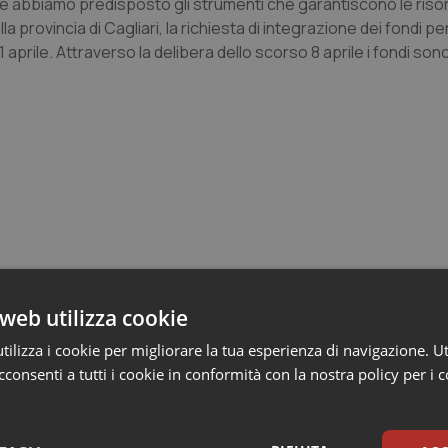
hé abbiamo predisposto gli strumenti che garantiscono le riso
a provincia di Cagliari, la richiesta di integrazione dei fondi pe
aprile. Attraverso la delibera dello scorso 8 aprile i fondi sono
web utilizza cookie
e Asl
ilizza i cookie per migliorare la tua esperienza di navigazione. Ut
consenti a tutti i cookie in conformità con la nostra policy per i 
crive al ministro Schillaci: “Gli attuali indica