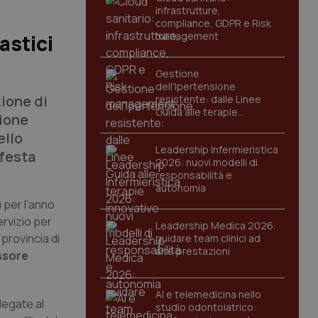
infrastrutture,
compliance, GDPR e Risk
management
astici
Gestione
dell'Ipertensione
zione di
resistente: dalle Linee
Guida alle terapie
zione
innovative
ello
Leadership Infermieristica
ifesta
2026: nuovi modelli di
responsabilità e
autonomia
ù per l’anno
ervizio per
Leadership Medica 2026:
 provincia di
guidare team clinici ad
alte prestazioni
ssore
AI e telemedicina nello
legate al
studio odontoiatrico: