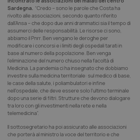
incontrato le associazioni dei malati del centro
sito web abilitandone funzionalità di base quali la
Sardegna.
“Credo – sono le parole che Costa ha
navigazione sulle pagine e l'accesso alle aree
protette del sito. Il sito web non è in grado di
rivolto alle associazioni, secondo quanto riferito
funzionare correttamente senza questi cookie.
dall’Ansa – che dopo due anni drammatici sia il tempo di
Nome
Fornitore
/
Dominio
Scaden
assumerci delle responsabilità. Le risorse ci sono,
abbiamo il Pnrr. Ben vengano le deroghe per
VISITOR_PRIVACY_METADATA
5 mesi
YouTube
settim
.youtube.com
modificare i concorsi e i limiti degli ospedali tarati in
base al numero della popolazione. Ben venga
l'eliminazione del numero chiuso nella facoltà di
Medicina. La pandemia ci ha insegnato che dobbiamo
investire sulla medicina territoriale: sul medico di base,
le case della salute, i poliambulatori e infine
nell'ospedale, che deve essere solo l'ultimo terminale
dopo una serie di filtri. Strutture che devono dialogare
tra loro con gli investimenti nella rete e nella
telemedicina”.
Il sottosegretario ha poi assicurato alle associazioni
che porterà al ministro la voce del territorio e che
CookieScriptConsent
5 mesi
CookieScript