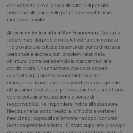
che a stretto giro si possa discutere di possibili
percorsi sulla base delle proposte che abbiamo
messo sul tavolo”.
Al termine della visita al San Francesco,
Costa ha
fatto sintesi dei problemi rilevati ed ha commentato:
“Ho trovato una criticità pesante dal punto di vista del
personale e anche alcuni problemi relativi alla
struttura, come per esempio la mancanza di aria
condizionata. Una situazione che deve essere
superata al più presto. Nonostante la grave
emergenza di personale, ho però trovato un grande
attaccamento al lavoro: professionisti che ci mettono
cuore, entusiasmo, passione e senso di
responsabilità. Nel rispondere inoltre all'assessore
Nieddu, che ha sottolineato la "difficoltà a portare i
medici negli ospedali dell'entroterra dopo i concorsi", il
Sottosegretario ha detto: “E' stato superato lo scoglio
della Asl unica in Sardegna, d'ora in avanti ogni Asl può