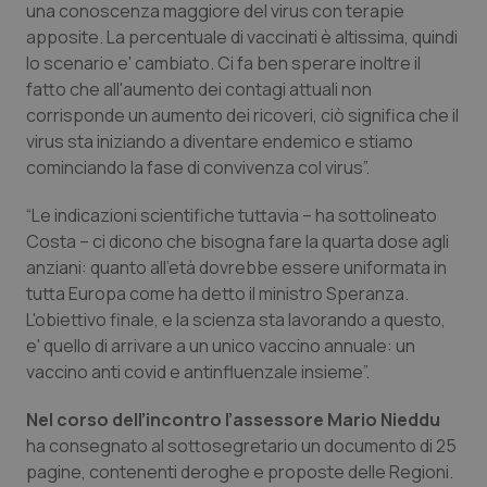
Valle D’Aosta
Oncodermatologia
una conoscenza maggiore del virus con terapie
apposite. La percentuale di vaccinati è altissima, quindi
Veneto
Oncoematologia
lo scenario e' cambiato. Ci fa ben sperare inoltre il
fatto che all'aumento dei contagi attuali non
corrisponde un aumento dei ricoveri, ciò significa che il
Oncologia & Nutrizione
virus sta iniziando a diventare endemico e stiamo
cominciando la fase di convivenza col virus”.
Psoriasi & pelle
“Le indicazioni scientifiche tuttavia – ha sottolineato
Quotidiano Cardiologia
Costa – ci dicono che bisogna fare la quarta dose agli
anziani: quanto all'età dovrebbe essere uniformata in
Quotidiano Chirurgia
tutta Europa come ha detto il ministro Speranza.
L'obiettivo finale, e la scienza sta lavorando a questo,
Quotidiano Oncologia
e' quello di arrivare a un unico vaccino annuale: un
vaccino anti covid e antinfluenzale insieme”.
Quotidiano Pediatria
Nel corso dell’incontro l’assessore Mario Nieddu
ha consegnato al sottosegretario un documento di 25
Rene & patologie urogenitali
pagine, contenenti deroghe e proposte delle Regioni.