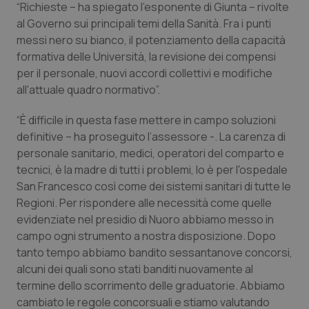
“Richieste – ha spiegato l’esponente di Giunta – rivolte
Salute orale & impianti
al Governo sui principali temi della Sanità. Fra i punti
messi nero su bianco, il potenziamento della capacità
Sangue & coagulazione
formativa delle Università, la revisione dei compensi
per il personale, nuovi accordi collettivi e modifiche
Tiroide
all'attuale quadro normativo”.
“È difficile in questa fase mettere in campo soluzioni
Tumore al seno
definitive – ha proseguito l’assessore -. La carenza di
personale sanitario, medici, operatori del comparto e
Tumore ovarico
tecnici, è la madre di tutti i problemi, lo è per l'ospedale
San Francesco così come dei sistemi sanitari di tutte le
Tumori del Polmone & Testa Collo
Regioni. Per rispondere alle necessità come quelle
evidenziate nel presidio di Nuoro abbiamo messo in
Tumori gastrointestinali
campo ogni strumento a nostra disposizione. Dopo
tanto tempo abbiamo bandito sessantanove concorsi,
Ulcera & Reflusso
alcuni dei quali sono stati banditi nuovamente al
termine dello scorrimento delle graduatorie. Abbiamo
cambiato le regole concorsuali e stiamo valutando
Vaccini