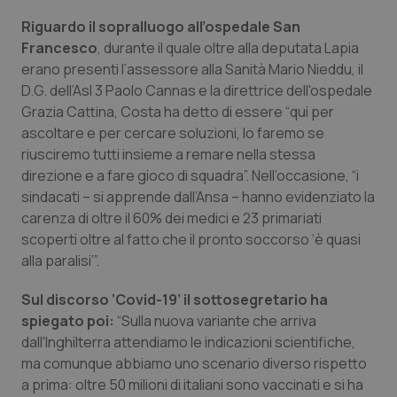
Riguardo il sopralluogo all’ospedale San
Piemonte
HIV
Francesco
, durante il quale oltre alla deputata Lapia
erano presenti l’assessore alla Sanità Mario Nieddu, il
Provincia Autonoma di Bolzano
Infezioni & Febbre
D.G. dell’Asl 3 Paolo Cannas e la direttrice dell'ospedale
Grazia Cattina, Costa ha detto di essere “qui per
Provincia Autonoma di Trento
Ipertensione & Scompenso
ascoltare e per cercare soluzioni, lo faremo se
riusciremo tutti insieme a remare nella stessa
Puglia
Malattie rare
direzione e a fare gioco di squadra”. Nell’occasione, “i
sindacati – si apprende dall’Ansa – hanno evidenziato la
Sardegna
Malattia di Crohn & Rettocolite Ulcerosa
carenza di oltre il 60% dei medici e 23 primariati
scoperti oltre al fatto che il pronto soccorso ‘è quasi
alla paralisi’”.
Sicilia
Neuroscienze & patologie neurodegenerative
Sul discorso ‘Covid-19’ il sottosegretario ha
Toscana
Obesità
spiegato poi:
“Sulla nuova variante che arriva
dall'Inghilterra attendiamo le indicazioni scientifiche,
Umbria
Oftalmologia
ma comunque abbiamo uno scenario diverso rispetto
a prima: oltre 50 milioni di italiani sono vaccinati e si ha