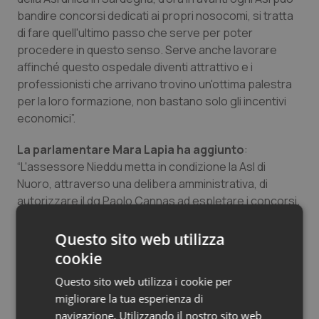
bandire concorsi dedicati ai propri nosocomi, si tratta
di fare quell'ultimo passo che serve per poter
procedere in questo senso. Serve anche lavorare
affinché questo ospedale diventi attrattivo e i
professionisti che arrivano trovino un'ottima palestra
per la loro formazione, non bastano solo gli incentivi
economici”.
La parlamentare Mara Lapia ha aggiunto
:
“L'assessore Nieddu metta in condizione la Asl di
Nuoro, attraverso una delibera amministrativa, di
autorizzare il dg Paolo Cannas ad espletare i concorsi.
E' una scelta politica: bisogna decidere se risanare
l'ospedale di Nuoro o se farlo morire”.
Questo sito web utilizza
cookie
Sull’incontro con il sottosegretario, il Sindaco del
Questo sito web utilizza i cookie per
Comune di Nuoro Andrea Soddu
ha reso noto: “Ho
migliorare la tua esperienza di
esposto al sottosegretario Costa le carenze con cui
navigazione. Utilizzando il nostro sito web
devono fare i conti ogni giorno pazienti e operatori