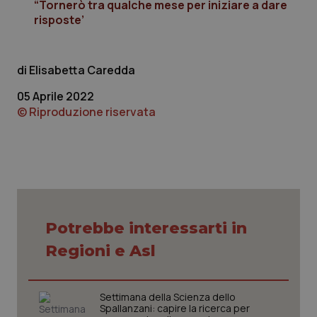
“Tornerò tra qualche mese per iniziare a dare
risposte’
_ga
1 anno
Google LLC
mes
.quotidianosanita.it
Elisabetta Caredda
05 Aprile 2022
© Riproduzione riservata
Potrebbe interessarti in
Regioni e Asl
Settimana della Scienza dello
Spallanzani: capire la ricerca per