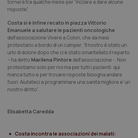
tornerà tra qualche mese per “iniziare a dare alcune
settim
www.quotidianosanita.it
risposte”.
Costa si è infine recato in piazza Vittorio
Emanuele a salutare le pazienti oncologiche
dell'associazione Vivere a Colori, che da mesi
protestano a bordo di un camper. “Il nostro è stato un
urlo di dolore dopo che ci è stato smantellato il reparto
– ha detto
Marilena Pintore
dell'associazione -. Non
protestiamo solo per noi ma per tutti i pazienti: qui
manca tutto e per trovare risposte bisogna andare
tracking-sites-ironfish-
www.quotidianosanita.it
4
fuori. Aiutateci a programmare una sanità migliore e' un
tracking-enable
settim
2 gior
nostro diritto”.
Elisabetta Caredda
tracking-sites-ironfish-
www.quotidianosanita.it
4
session-id
settim
2 gior
Costa incontra le associazioni dei malati: