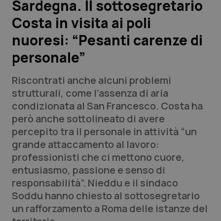
Sardegna. Il sottosegretario
Costa in visita ai poli
Scienza e Farmaci
nuoresi: “Pesanti carenze di
Studi e Analisi
personale”
Lettere al direttore
Riscontrati anche alcuni problemi
strutturali, come l’assenza di aria
Edizioni Regionali
condizionata al San Francesco. Costa ha
però anche sottolineato di avere
QS Pro
percepito tra il personale in attività “un
grande attaccamento al lavoro:
Professionisti Sanitari.AI
professionisti che ci mettono cuore,
entusiasmo, passione e senso di
Abruzzo
QS Pro Gold
responsabilità”. Nieddu e il sindaco
Soddu hanno chiesto al sottosegretario
QS Club
Newsletter
Basilicata
Artrite & artrosi
un rafforzamento a Roma delle istanze del