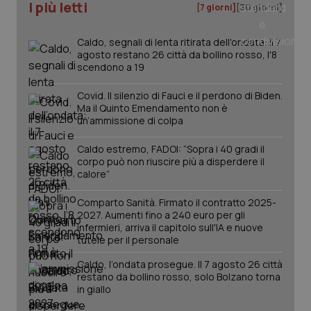
I più letti
ges
[7 giorni]
[30 giorni]
del
e d
per
Caldo, segnali di lenta ritirata dell'ondata: il 7
del
ute
agosto restano 26 città da bollino rosso, l'8
scendono a 19
tracking-sites-
www.quotidianosanita.it
4
Que
ironfish-tracking-
settimane
imp
named-enable
2 giorni
dal
Covid. Il silenzio di Fauci e il perdono di Biden.
per 
Ma il Quinto Emendamento non è
sis
un’ammissione di colpa
sol
ute
ide
Caldo estremo, FADOI: “Sopra i 40 gradi il
Wel
corpo può non riuscire più a disperdere il
calore”
Comparto Sanità. Firmato il contratto 2025-
2027. Aumenti fino a 240 euro per gli
infermieri, arriva il capitolo sull'IA e nuove
tutele per il personale
Caldo, l’ondata prosegue. Il 7 agosto 26 città
restano da bollino rosso, solo Bolzano torna
in giallo