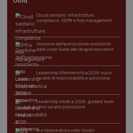
Gold
_ga_KM60CM4NPH
.quotidianosanita.it
1 anno
mes
Cloud sanitario: infrastrutture,
compliance, GDPR e Risk management
Gestione dell'Ipertensione resistente:
dalle Linee Guida alle terapie innovative
Fornitore
/
Nome
Scadenza
Descrizion
Dominio
Nome
Fornitore
/
Dominio
Scadenza
Des
_ga_0VMQEQKQ1N
.quotidianosanita.it
1 anno 1
Questo
Leadership Infermieristica 2026: nuovi
mese
cookie
VISITOR_INFO1_LIVE
5 mesi 4
Que
Google LLC
modelli di responsabilità e autonomia
viene
settimane
imp
.youtube.com
utilizzato
You
da Google
ten
Analytics
pre
per
del
mantener
vid
Leadership Medica 2026: guidare team
lo stato
inco
clinici ad alte prestazioni
della
può
sessione.
det
vis
web
uti
nuo
AI e telemedicina nello studio