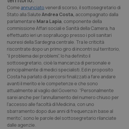
territorio.
Calabria
Asma & BPCO
Come
annunciato
venerdì scorso, il sottosegretario di
Stato alla Salute
Andrea Costa,
accompagnato dalla
Campania
Car-T
parlamentare
Mara Lapia
, componente della
commissione Affari sociali e Sanità della Camera, ha
Emilia-Romagna
Colesterolo & coronaropatie
effettuato ieri un sopralluogo presso i poli sanitari
nuoresi della Sardegna centrale. Tra le criticità
riscontrate dopo un primo giro di incontri sul territorio,
Friuli Venezia Giulia
Dermatite Atopica
“il problema dei problemi”, lo ha definito il
sottosegretario, cioè la mancanza di personale e
Lazio
Diabete & glucometri
principalmente di medici specialisti. Ed in proposito
Costa ha parlato di percorsi finalizzati a fare andare
Liguria
Disturbi dell’umore
avanti il merito e le competenze e che sono
attualmente al vaglio del Governo: “Personalmente
Lombardia
Dolore
sarei anche per l'annullamento del numero chiuso per
l'accesso alle facoltà di Medicina, con uno
Marche
Donna & Salute
sbarramento dopo due anni di frequenza in base al
merito”, sono le parole del sottosegretario rilanciate
Molise
Epatiti
dalle agenzie.