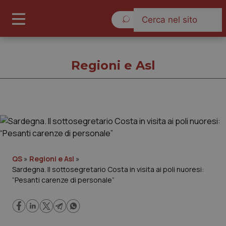
Sabato 8 Agosto 2026
Regioni e Asl
Regioni e Asl
Cronache
QS
»
Regioni e Asl
»
Sardegna. Il sottosegretario Costa in visita ai poli nuoresi:
Governo e Parlamento
“Pesanti carenze di personale”
Regioni e Asl
Lavoro e Professioni