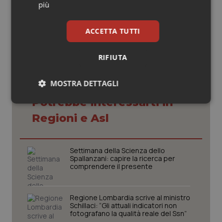
più
12 Ottobre 2022
© Riproduzione riservata
ACCETTA TUTTI
RIFIUTA
MOSTRA DETTAGLI
Potrebbe interessarti in
Necessari
Statistici
Marketing
Regioni e Asl
Settimana della Scienza dello
Spallanzani: capire la ricerca per
comprendere il presente
Necessari
Statistici
Marketing
I cookie necessari contribuiscono a rendere fruibile il
Regione Lombardia scrive al ministro
sito web abilitandone funzionalità di base quali la
Schillaci: “Gli attuali indicatori non
navigazione sulle pagine e l'accesso alle aree
fotografano la qualità reale del Ssn”
protette del sito. Il sito web non è in grado di