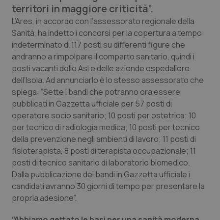
Calabria
Asma & BPCO
territori in maggiore criticità”.
L’Ares, in accordo con l’assessorato regionale della
Campania
Car-T
Sanità, ha indetto i concorsi per la copertura a tempo
indeterminato di 117 posti su differenti figure che
andranno a rimpolpare il comparto sanitario, quindi i
Emilia-Romagna
Colesterolo & coronaropatie
posti vacanti delle Asl e delle aziende ospedaliere
dell’Isola. Ad annunciarlo è lo stesso assessorato che
Friuli Venezia Giulia
Dermatite Atopica
spiega: “Sette i bandi che potranno ora essere
pubblicati in Gazzetta ufficiale per 57 posti di
Lazio
Diabete & glucometri
operatore socio sanitario; 10 posti per ostetrica; 10
per tecnico di radiologia medica; 10 posti per tecnico
Liguria
Disturbi dell’umore
della prevenzione negli ambienti di lavoro; 11 posti di
fisioterapista, 8 posti di terapista occupazionale; 11
Lombardia
Dolore
posti di tecnico sanitario di laboratorio biomedico.
Dalla pubblicazione dei bandi in Gazzetta ufficiale i
Marche
Donna & Salute
candidati avranno 30 giorni di tempo per presentare la
propria adesione”.
Molise
Epatiti
“Abbiamo gettato le basi per una sanità moderna