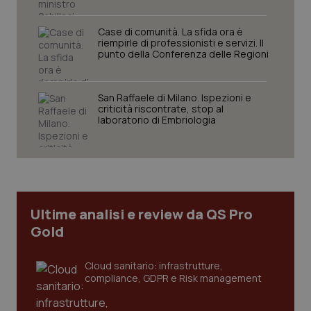
funzionare correttamente senza questi cookie.
Nome
Fornitore
/
Dominio
Scaden
Case di comunità. La sfida ora è
riempirle di professionisti e servizi. Il
VISITOR_PRIVACY_METADATA
5 mesi
YouTube
punto della Conferenza delle Regioni
settim
.youtube.com
San Raffaele di Milano. Ispezioni e
criticità riscontrate, stop al
laboratorio di Embriologia
Ultime analisi e review da QS Pro
Gold
Cloud sanitario: infrastrutture,
CookieScriptConsent
5 mesi
CookieScript
compliance, GDPR e Risk management
settim
www.quotidianosanita.it