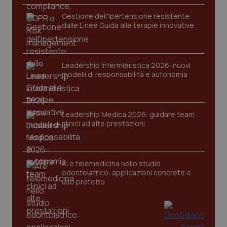
Gestione dell'Ipertensione resistente:
dalle Linee Guida alle terapie innovative
Leadership Infermieristica 2026: nuovi
modelli di responsabilità e autonomia
tracking-sites-ironfish-
www.quotidianosanita.it
4
tracking-enable
settim
2 gior
Leadership Medica 2026: guidare team
clinici ad alte prestazioni
tracking-sites-ironfish-
www.quotidianosanita.it
4
session-id
settim
AI e telemedicina nello studio
2 gior
odontoiatrico: applicazioni concrete e
uso protetto
_ga
1 anno
Google LLC
mes
.quotidianosanita.it