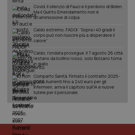
Covid. Il silenzio di Fauci e il perdono di Biden.
PHPSESSID
Sessio
PHP.net
Ma il Quinto Emendamento non è
www.quotidianosanita.it
un’ammissione di colpa
Caldo estremo, FADOI: “Sopra i 40 gradi il
corpo può non riuscire più a disperdere il
calore”
Caldo, l’ondata prosegue. Il 7 agosto 26 città
restano da bollino rosso, solo Bolzano torna
in giallo
Comparto Sanità. Firmato il contratto 2025-
2027. Aumenti fino a 240 euro per gli
infermieri, arriva il capitolo sull'IA e nuove
tutele per il personale
_ga_KM60CM4NPH
.quotidianosanita.it
1 anno
mes