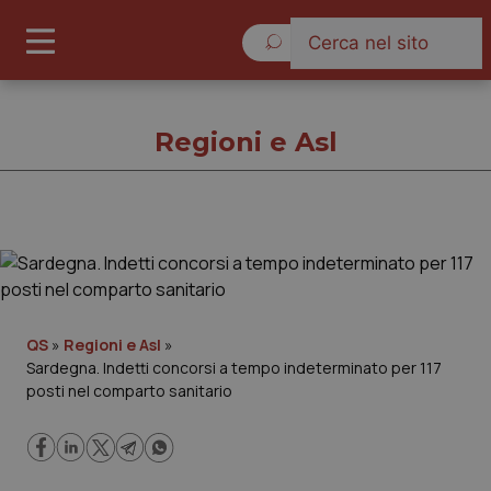
Domenica 9 Agosto 2026
Regioni e Asl
Regioni e Asl
Cronache
QS
»
Regioni e Asl
»
Sardegna. Indetti concorsi a tempo indeterminato per 117
Governo e Parlamento
posti nel comparto sanitario
Regioni e Asl
Lavoro e Professioni