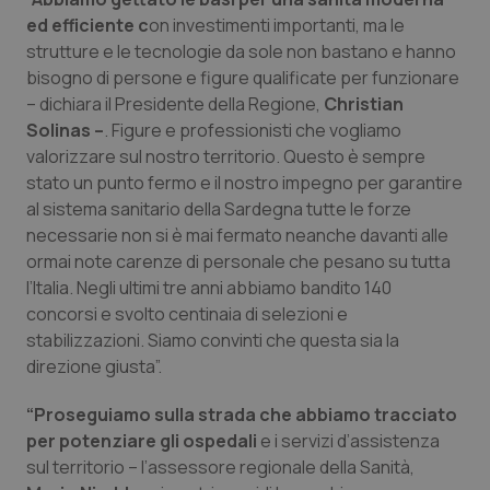
ed efficiente c
on investimenti importanti, ma le
Piemonte
HIV
strutture e le tecnologie da sole non bastano e hanno
bisogno di persone e figure qualificate per funzionare
Provincia Autonoma di Bolzano
Infezioni & Febbre
– dichiara il Presidente della Regione,
Christian
Solinas –
. Figure e professionisti che vogliamo
Provincia Autonoma di Trento
Ipertensione & Scompenso
valorizzare sul nostro territorio. Questo è sempre
stato un punto fermo e il nostro impegno per garantire
Puglia
Malattie rare
al sistema sanitario della Sardegna tutte le forze
necessarie non si è mai fermato neanche davanti alle
ormai note carenze di personale che pesano su tutta
Sardegna
Malattia di Crohn & Rettocolite Ulcerosa
l’Italia. Negli ultimi tre anni abbiamo bandito 140
concorsi e svolto centinaia di selezioni e
Sicilia
Neuroscienze & patologie neurodegenerative
stabilizzazioni. Siamo convinti che questa sia la
direzione giusta”.
Toscana
Obesità
“Proseguiamo sulla strada che abbiamo tracciato
Umbria
Oftalmologia
per potenziare gli ospedali
e i servizi d’assistenza
sul territorio – l’assessore regionale della Sanità,