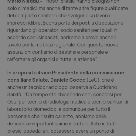
Valle D’Aosta
Oncodermatologia
Mario Nieddu –
, i nostri presidi hanno bisogno non
solo di medici, ma anche di tante altre figure qualificate
del comparto sanitario che svolgono un lavoro
Veneto
Oncoematologia
imprescindibile. Buona parte dei posti a disposizione
riguardano gli operatori socio sanitari per i quali, in
Oncologia & Nutrizione
accordo con i sindacati, apriremo a breve anche il
tavolo per la mobilità regionale. Con queste nuove
Psoriasi & pelle
assunzioni contiamo di destinare personale e
rafforzare gli organici di tutte le aziende”.
Quotidiano Cardiologia
In proposito il vice Presidente della commissione
Quotidiano Chirurgia
consiliare Salute, Daniele Cocco
(LeU), che è
anche un tecnico radiologo, osserva a Quotidiano
Sanità: “Da tempo sto chiedendo che i concorsi per
Quotidiano Oncologia
Oss, per tecnici di radiologia medica e tecnici sanitari di
laboratorio biomedico, e comunque per tutto il
Quotidiano Pediatria
personale che risulta carente, abbiamo delle
deficienze importantissime in tutte le Asl e in tutti i
Rene & patologie urogenitali
presidi ospedalieri, potessero avere un punto di