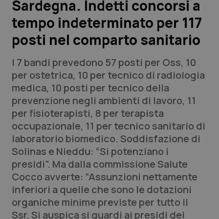
Sardegna. Indetti concorsi a
tempo indeterminato per 117
Scienza e Farmaci
posti nel comparto sanitario
Studi e Analisi
I 7 bandi prevedono 57 posti per Oss, 10
Lettere al direttore
per ostetrica, 10 per tecnico di radiologia
medica, 10 posti per tecnico della
Edizioni Regionali
prevenzione negli ambienti di lavoro, 11
per fisioterapisti, 8 per terapista
QS Pro
occupazionale, 11 per tecnico sanitario di
laboratorio biomedico. Soddisfazione di
Professionisti Sanitari.AI
Solinas e Nieddu: “Si potenziano i
presidi”. Ma dalla commissione Salute
Abruzzo
QS Pro Gold
Cocco avverte: “Assunzioni nettamente
inferiori a quelle che sono le dotazioni
QS Club
Newsletter
Basilicata
Artrite & artrosi
organiche minime previste per tutto il
Ssr. Si auspica si guardi ai presidi dei