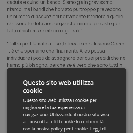
caduta e quindi un bando. Siamo già in gravissimo
Salute orale & impianti
ritardo, ma i bandi che ho visto purtroppo prevedono
un numero di assunzioni nettamente inferiore a quelle
Sangue & coagulazione
che sono le dotazioni organiche minime previste per
tutto il sistema sanitario regionale”.
Tiroide
“L’altra problematica – sottolinea in conclusione Cocco
-, è che speriamo che finalmente Ares possa
Tumore al seno
individuare i posti da assegnare per quei presidi che ne
hanno più bisogno, perché se è vero che sono tutti in
Tumore ovarico
difficoltà, è vero anche che ci sono presidi, in
particolare nel centro Sardegna, che hanno in questo
Questo sito web utilizza
Tumori del Polmone & Testa Collo
momento criticità maggiori rispetto a quelli di altri
cookie
territori”.
Tumori gastrointestinali
Questo sito web utilizza i cookie per
Elisabetta Caredda
migliorare la tua esperienza di
navigazione. Utilizzando il nostro sito web
Ulcera & Reflusso
acconsenti a tutti i cookie in conformità
Elisabetta Caredda
con la nostra policy per i cookie.
Leggi di
Vaccini