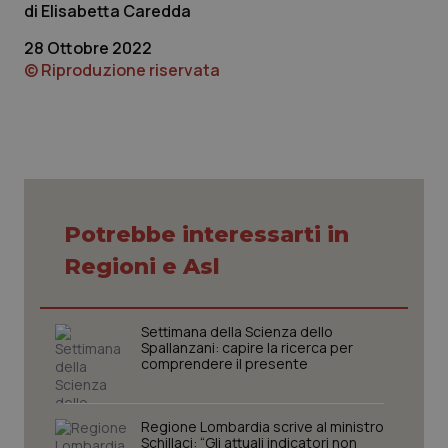
protette del sito. Il sito web non è in grado di
Elisabetta Caredda
funzionare correttamente senza questi cookie.
28 Ottobre 2022
Nome
Fornitore
/
Dominio
Scaden
© Riproduzione riservata
VISITOR_PRIVACY_METADATA
5 mesi
YouTube
settim
.youtube.com
Potrebbe interessarti in
Regioni e Asl
Settimana della Scienza dello
Spallanzani: capire la ricerca per
comprendere il presente
CookieScriptConsent
5 mesi
CookieScript
settim
www.quotidianosanita.it
Regione Lombardia scrive al ministro
Schillaci: “Gli attuali indicatori non