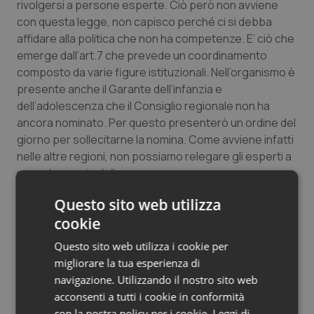
rivolgersi a persone esperte. Ciò però non avviene
con questa legge, non capisco perché ci si debba
affidare alla politica che non ha competenze. E’ ciò che
emerge dall’art.7 che prevede un coordinamento
composto da varie figure istituzionali. Nell’organismo è
presente anche il Garante dell’infanzia e
dell’adolescenza che il Consiglio regionale non ha
ancora nominato. Per questo presenterò un ordine del
giorno per sollecitarne la nomina. Come avviene infatti
nelle altre regioni, non possiamo relegare gli esperti a
un ruolo marginale”.
Questo sito web utilizza
Per la consigliere
Annalisa Mele
(Riformatori):
“Occorre introdurre la figura dello psicologo nella
cookie
scuola che potrebbe percepire in anticipo alcuni
Questo sito web utilizza i cookie per
segnali e prevenire azioni potenzialmente in grado di
migliorare la tua esperienza di
sfociare in fenomeni di bullismo e cyber bullismo. La
navigazione. Utilizzando il nostro sito web
legge va approvata ed applicata quanto prima,
acconsenti a tutti i cookie in conformità
possibilmente incrementando le risorse disponibili”.
con la nostra policy per i cookie.
Leggi di