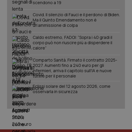
scendono a 19
Covid. Il silenzio di Fauci e il perdono di Biden.
Ma il Quinto Emendamento non è
un’ammissione di colpa
Caldo estremo, FADOI: “Sopra i 40 gradi il
corpo può non riuscire più a disperdere il
Fornitore
/
Nome
Scadenza
Descrizion
calore”
Dominio
Nome
Fornitore
/
Dominio
Scadenza
Des
_ga_0VMQEQKQ1N
.quotidianosanita.it
1 anno 1
Questo
Comparto Sanità. Firmato il contratto 2025-
mese
cookie
VISITOR_INFO1_LIVE
5 mesi 4
Que
Google LLC
2027. Aumenti fino a 240 euro per gli
viene
settimane
imp
.youtube.com
utilizzato
infermieri, arriva il capitolo sull'IA e nuove
You
da Google
ten
tutele per il personale
Analytics
pre
per
del
Eclissi solare del 12 agosto 2026, come
mantener
vid
lo stato
inco
osservarla in sicurezza
della
può
sessione.
det
vis
web
uti
nuo
ver
dell
You