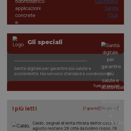
PHPSESSID
Sessio
PHP.net
www.quotidianosanita.it
Gli speciali
Sanità digitale per garantire più salute e
sostenibilità. Ma servono standard e condivisione
Tutti gli speciali
I più letti
[7 giorni]
[30 giorni]
_ga_KM60CM4NPH
.quotidianosanita.it
1 anno
Caldo, segnali di lenta ritirata dell'ondata: il 7
mes
agosto restano 26 città da bollino rosso, l'8