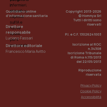
__Secure-YNID
.youtube.com
5 mesi 4
Que
settimane
imp
You
Quotidiano online
Copyright 2013-2026
ten
d'informazione sanitaria
© Homnya Srl
pre
Tutti i diritti sono
del
vid
riservati
Direttore
inco
può
responsabile
det
P.I. e C.F. 13026241003
vis
Luciano Fassari
web
uti
Iscrizione al ROC
Direttore editoriale
nuo
n.34308
ver
Francesco Maria Avitto
Iscrizione Tribunale
dell
di Roma n.115/2013
You
del 22/05/2013
YSC
Sessione
Que
Google LLC
imp
.youtube.com
Riproduzione
You
riservata
ten
vis
vid
Privacy Policy
__Secure-
.youtube.com
5 mesi 4
Que
Cookie Policy
ROLLOUT_TOKEN
settimane
imp
You
Accessibilità
ges
del
e d