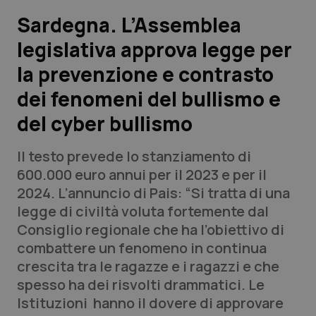
Sardegna. L’Assemblea
Scienza e Farmaci
legislativa approva legge per
la prevenzione e contrasto
Studi e Analisi
dei fenomeni del bullismo e
Lettere al direttore
del cyber bullismo
Edizioni Regionali
Il testo prevede lo stanziamento di
600.000 euro annui per il 2023 e per il
QS Pro
2024. L’annuncio di Pais: “Si tratta di una
legge di civiltà voluta fortemente dal
Professionisti Sanitari.AI
Consiglio regionale che ha l’obiettivo di
combattere un fenomeno in continua
Abruzzo
QS Pro Gold
crescita tra le ragazze e i ragazzi e che
spesso ha dei risvolti drammatici. Le
QS Club
Newsletter
Basilicata
Artrite & artrosi
Istituzioni hanno il dovere di approvare