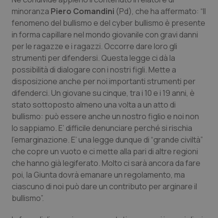
Valle D’Aosta
Oncodermatologia
minoranza
Piero Comandini
(Pd), che ha affermato: “Il
fenomeno del bullismo e del cyber bullismo è presente
Veneto
Oncoematologia
in forma capillare nel mondo giovanile con gravi danni
per le ragazze e i ragazzi. Occorre dare loro gli
Oncologia & Nutrizione
strumenti per difendersi. Questa legge ci dà la
possibilità di dialogare con i nostri figli. Mette a
Psoriasi & pelle
disposizione anche per noi importanti strumenti per
difenderci. Un giovane su cinque, tra i 10 e i 19 anni, è
Quotidiano Cardiologia
stato sottoposto almeno una volta a un atto di
bullismo: può essere anche un nostro figlio e noi non
Quotidiano Chirurgia
lo sappiamo. E’ difficile denunciare perché si rischia
l’emarginazione. E’ una legge dunque di “grande civiltà”
che copre un vuoto e ci mette alla pari di altre regioni
Quotidiano Oncologia
che hanno già legiferato. Molto ci sarà ancora da fare
poi, la Giunta dovrà emanare un regolamento, ma
Quotidiano Pediatria
ciascuno di noi può dare un contributo per arginare il
bullismo”.
Rene & patologie urogenitali