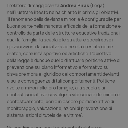
Il relatore di maggioranza
Andrea Piras
(Lega),
Piemonte
HIV
nell’illustrare il testo ne ha chiarito in primis gli obiettivi:
“Il fenomeno della devianza minorile è configurabile per
Provincia Autonoma di Bolzano
Infezioni & Febbre
buona parte nella mancata efficacia della formazione e
controllo da parte delle strutture educative tradizionali
Provincia Autonoma di Trento
Ipertensione & Scompenso
quali la famiglia, la scuola e le strutture sociali dove i
giovani vivono la socializzazione e la crescita come
oratori, comunità sportive ed artistiche. L’obiettivo
Puglia
Malattie rare
della legge è dunque quello di attuare politiche attive di
prevenzione sul piano informativo e formativo sul
Sardegna
Malattia di Crohn & Rettocolite Ulcerosa
disvalore morale-giuridico dei comportamenti devianti
e sulle conseguenze di tali comportamenti. Politiche
Sicilia
Neuroscienze & patologie neurodegenerative
rivolte ai minori, alle loro famiglie, alla scuola e ai
contesti sociali ove si svolge la vita sociale dei minori e,
Toscana
Obesità
contestualmente, porre in essere politiche attive di
monitoraggio, valutazione, azioni di prevenzione di
Umbria
Oftalmologia
sistema, azioni di tutela delle vittime”.
Ne condivide appieno il contenuto il relatore di