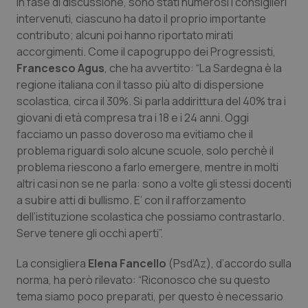
In fase di discussione, sono stati numerosi i consiglieri
Salute orale & impianti
intervenuti, ciascuno ha dato il proprio importante
contributo; alcuni poi hanno riportato mirati
Sangue & coagulazione
accorgimenti. Come il capogruppo dei Progressisti,
Francesco Agus
, che ha avvertito: “La Sardegna è la
regione italiana con il tasso più alto di dispersione
Tiroide
scolastica, circa il 30%. Si parla addirittura del 40% tra i
giovani di età compresa tra i 18 e i 24 anni. Oggi
Tumore al seno
facciamo un passo doveroso ma evitiamo che il
problema riguardi solo alcune scuole, solo perchè il
Tumore ovarico
problema riescono a farlo emergere, mentre in molti
altri casi non se ne parla: sono a volte gli stessi docenti
Tumori del Polmone & Testa Collo
a subire atti di bullismo. E’ con il rafforzamento
dell’istituzione scolastica che possiamo contrastarlo.
Tumori gastrointestinali
Serve tenere gli occhi aperti”.
La consigliera
Elena Fancello
(Psd’Az), d’accordo sulla
Ulcera & Reflusso
norma, ha però rilevato: “Riconosco che su questo
tema siamo poco preparati, per questo è necessario
Vaccini