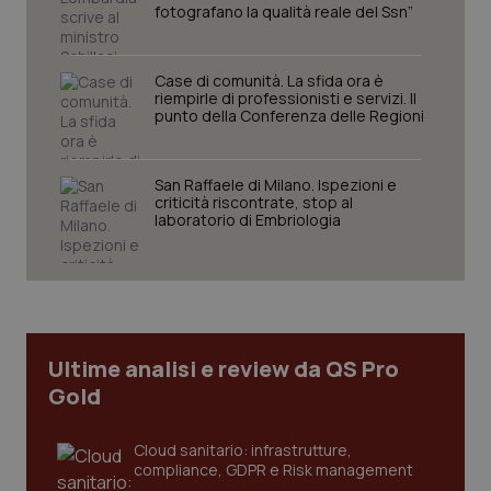
fotografano la qualità reale del Ssn”
Case di comunità. La sfida ora è
riempirle di professionisti e servizi. Il
punto della Conferenza delle Regioni
San Raffaele di Milano. Ispezioni e
criticità riscontrate, stop al
laboratorio di Embriologia
tracking-sites-ironfish-
www.quotidianosanita.it
4
tracking-enable
settim
2 gior
tracking-sites-ironfish-
www.quotidianosanita.it
4
Ultime analisi e review da QS Pro
session-id
settim
2 gior
Gold
Cloud sanitario: infrastrutture,
compliance, GDPR e Risk management
_ga
1 anno
Google LLC
mes
.quotidianosanita.it