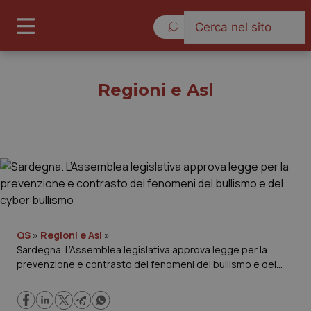
Sabato 8 Agosto 2026
Regioni e Asl
Regioni e Asl
Cronache
Governo e Parlamento
QS
»
Regioni e Asl
»
Sardegna. L’Assemblea legislativa approva legge per la
prevenzione e contrasto dei fenomeni del bullismo e del
Regioni e Asl
cyber bullismo
Lavoro e Professioni