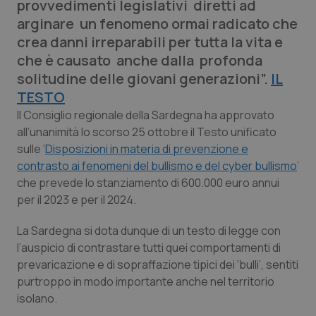
provvedimenti legislativi diretti ad
Calabria
Asma & BPCO
arginare un fenomeno ormai radicato che
crea danni irreparabili per tutta la vita e
Campania
Car-T
che è causato anche dalla profonda
solitudine delle giovani generazioni”.
IL
Emilia-Romagna
Colesterolo & coronaropatie
TESTO
Il Consiglio regionale della Sardegna ha approvato
Friuli Venezia Giulia
Dermatite Atopica
all’unanimità lo scorso 25 ottobre il Testo unificato
sulle ‘
Disposizioni in materia di prevenzione e
Lazio
Diabete & glucometri
contrasto ai fenomeni del bullismo e del cyber bullismo
’
che prevede lo stanziamento di 600.000 euro annui
Liguria
Disturbi dell’umore
per il 2023 e per il 2024.
Lombardia
Dolore
La Sardegna si dota dunque di un testo di legge con
l’auspicio di contrastare tutti quei comportamenti di
prevaricazione e di sopraffazione tipici dei ‘bulli’, sentiti
Marche
Donna & Salute
purtroppo in modo importante anche nel territorio
isolano.
Molise
Epatiti