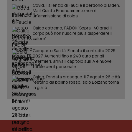
Covid. Il silenzio di Fauci e il perdono di Biden.
PHPSESSID
Sessio
PHP.net
Ma il Quinto Emendamento non è
www.quotidianosanita.it
un’ammissione di colpa
Caldo estremo, FADOI: “Sopra i 40 gradi il
corpo può non riuscire più a disperdere il
calore”
Comparto Sanità. Firmato il contratto 2025-
2027. Aumenti fino a 240 euro per gli
infermieri, arriva il capitolo sull'IA e nuove
tutele per il personale
Caldo, l’ondata prosegue. Il 7 agosto 26 città
restano da bollino rosso, solo Bolzano torna
in giallo
_ga_KM60CM4NPH
.quotidianosanita.it
1 anno
mes