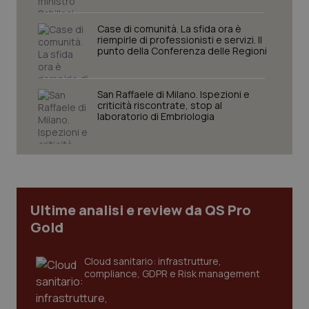
funzionare correttamente senza questi cookie.
Nome
Fornitore
/
Dominio
Scaden
Case di comunità. La sfida ora è
riempirle di professionisti e servizi. Il
VISITOR_PRIVACY_METADATA
5 mesi
YouTube
punto della Conferenza delle Regioni
settim
.youtube.com
San Raffaele di Milano. Ispezioni e
criticità riscontrate, stop al
laboratorio di Embriologia
Ultime analisi e review da QS Pro
Gold
Cloud sanitario: infrastrutture,
CookieScriptConsent
5 mesi
CookieScript
compliance, GDPR e Risk management
settim
www.quotidianosanita.it