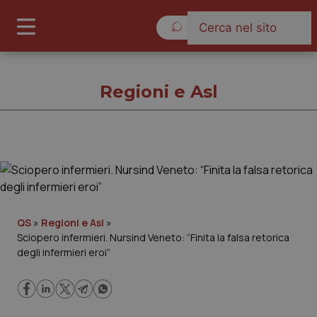
Sabato 8 Agosto 2026
Regioni e Asl
Regioni e Asl
Cronache
QS
»
Regioni e Asl
»
Sciopero infermieri. Nursind Veneto: “Finita la falsa retorica
Governo e Parlamento
degli infermieri eroi”
Regioni e Asl
Lavoro e Professioni