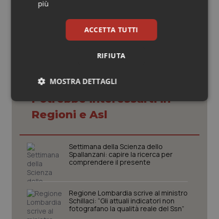
più
28 Gennaio 2022
© Riproduzione riservata
ACCETTA TUTTI
RIFIUTA
MOSTRA DETTAGLI
Potrebbe interessarti in
Necessari
Statistici
Marketing
Regioni e Asl
Settimana della Scienza dello
Spallanzani: capire la ricerca per
comprendere il presente
Necessari
Statistici
Marketing
I cookie necessari contribuiscono a rendere fruibile il
Regione Lombardia scrive al ministro
sito web abilitandone funzionalità di base quali la
Schillaci: “Gli attuali indicatori non
navigazione sulle pagine e l'accesso alle aree
fotografano la qualità reale del Ssn”
protette del sito. Il sito web non è in grado di