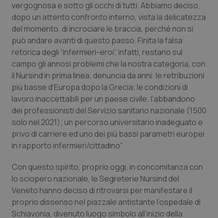
vergognosa e sotto gli occhi di tutti. Abbiamo deciso,
Piemonte
HIV
dopo un attento confronto interno, vista la delicatezza
del momento, di incrociare le braccia, perché non si
può andare avanti di questo passo. Finita la falsa
Provincia Autonoma di Bolzano
Infezioni & Febbre
retorica degli “infermieri-eroi”, infatti, restano sul
campo gli annosi problemi che la nostra categoria, con
Provincia Autonoma di Trento
Ipertensione & Scompenso
il Nursind in prima linea, denuncia da anni: le retribuzioni
più basse d’Europa dopo la Grecia; le condizioni di
Puglia
Malattie rare
lavoro inaccettabili per un paese civile; l’abbandono
dei professionisti del Servizio sanitario nazionale (1500
Sardegna
Malattia di Crohn & Rettocolite Ulcerosa
solo nel 2021); un percorso universitario inadeguato e
privo di carriere ed uno dei più bassi parametri europei
Sicilia
Neuroscienze & patologie neurodegenerative
in rapporto infermieri/cittadino”.
Con questo spirito, proprio oggi, in concomitanza con
Toscana
Obesità
lo sciopero nazionale, le Segreterie Nursind del
Veneto hanno deciso di ritrovarsi per manifestare il
Umbria
Oftalmologia
proprio dissenso nel piazzale antistante l’ospedale di
Schiavonia, divenuto luogo simbolo all’inizio della