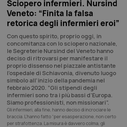
Sciopero infermieri. Nursind
Veneto: “Finita la falsa
Scienza e Farmaci
retorica degli infermieri eroi”
Studi e Analisi
Con questo spirito, proprio oggi, in
Lettere al direttore
concomitanza con lo sciopero nazionale,
le Segreterie Nursind del Veneto hanno
Edizioni Regionali
deciso di ritrovarsi per manifestare il
proprio dissenso nel piazzale antistante
QS Pro
l’ospedale di Schiavonia, divenuto luogo
simbolo all’inizio della pandemia nel
Professionisti Sanitari.AI
febbraio 2020. “Gli stipendi degli
infermieri sono tra i più bassi d’Europa.
Abruzzo
QS Pro Gold
Siamo professionisti, non missionari”.
Gli infermieri, alla fine, hanno deciso di incrociare le
QS Club
Newsletter
Basilicata
Artrite & artrosi
braccia. L’hanno fatto “per esasperazione, non certo
per strafottenza. La misura è davvero colma, gli