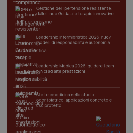
Gestione dell'Ipertensione resistente:
dalle Linee Guida alle terapie innovative
Leadership Infermieristica 2026: nuovi
modelli di responsabilità e autonomia
tracking-sites-ironfish-
www.quotidianosanita.it
4
tracking-enable
settim
2 gior
Leadership Medica 2026: guidare team
clinici ad alte prestazioni
tracking-sites-ironfish-
www.quotidianosanita.it
4
session-id
settim
AI e telemedicina nello studio
2 gior
odontoiatrico: applicazioni concrete e
uso protetto
_ga
1 anno
Google LLC
mes
.quotidianosanita.it