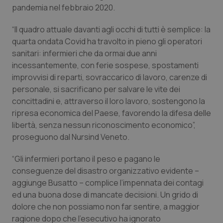
Valle D’Aosta
Oncodermatologia
pandemia nel febbraio 2020.
Veneto
Oncoematologia
“Il quadro attuale davanti agli occhi di tutti è semplice: la
quarta ondata Covid ha travolto in pieno gli operatori
Oncologia & Nutrizione
sanitari: infermieri che da ormai due anni
incessantemente, con ferie sospese, spostamenti
improvvisi di reparti, sovraccarico di lavoro, carenze di
Psoriasi & pelle
personale, si sacrificano per salvare le vite dei
concittadini e, attraverso il loro lavoro, sostengono la
Quotidiano Cardiologia
ripresa economica del Paese, favorendo la difesa delle
libertà, senza nessun riconoscimento economico”,
Quotidiano Chirurgia
proseguono dal Nursind Veneto.
Quotidiano Oncologia
“Gli infermieri portano il peso e pagano le
conseguenze del disastro organizzativo evidente –
Quotidiano Pediatria
aggiunge Busatto – complice l’impennata dei contagi
ed una buona dose di mancate decisioni. Un grido di
dolore che non possiamo non far sentire, a maggior
Rene & patologie urogenitali
ragione dopo che l’esecutivo ha ignorato