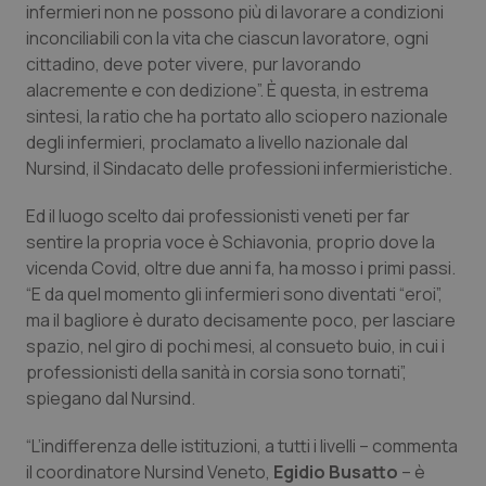
infermieri non ne possono più di lavorare a condizioni
Calabria
Asma & BPCO
inconciliabili con la vita che ciascun lavoratore, ogni
cittadino, deve poter vivere, pur lavorando
Campania
Car-T
alacremente e con dedizione”. È questa, in estrema
sintesi, la ratio che ha portato allo sciopero nazionale
Emilia-Romagna
Colesterolo & coronaropatie
degli infermieri, proclamato a livello nazionale dal
Nursind, il Sindacato delle professioni infermieristiche.
Friuli Venezia Giulia
Dermatite Atopica
Ed il luogo scelto dai professionisti veneti per far
Lazio
Diabete & glucometri
sentire la propria voce è Schiavonia, proprio dove la
vicenda Covid, oltre due anni fa, ha mosso i primi passi.
“E da quel momento gli infermieri sono diventati “eroi”,
Liguria
Disturbi dell’umore
ma il bagliore è durato decisamente poco, per lasciare
spazio, nel giro di pochi mesi, al consueto buio, in cui i
Lombardia
Dolore
professionisti della sanità in corsia sono tornati”,
spiegano dal Nursind.
Marche
Donna & Salute
“L’indifferenza delle istituzioni, a tutti i livelli – commenta
Molise
Epatiti
il coordinatore Nursind Veneto,
Egidio Busatto
– è