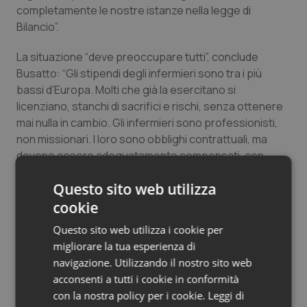
completamente le nostre istanze nella legge di
Salute orale & impianti
Bilancio”.
Sangue & coagulazione
La situazione “deve preoccupare tutti”, conclude
Busatto: “Gli stipendi degli infermieri sono tra i più
Tiroide
bassi d’Europa. Molti che già la esercitano si
licenziano, stanchi di sacrifici e rischi, senza ottenere
Tumore al seno
mai nulla in cambio. Gli infermieri sono professionisti,
non missionari. I loro sono obblighi contrattuali, ma
devono essere adeguatamente compensati, con
Tumore ovarico
giusti stipendi e dignitose condizioni di impiego. Gli
Questo sito web utilizza
infermieri, che il Covid non l’hanno visto in tv, ma l’hanno
Tumori del Polmone & Testa Collo
affrontato a stretto contatto con migliaia di persone
cookie
che non ce l’hanno fatta, chiedevano un segnale
Tumori gastrointestinali
Questo sito web utilizza i cookie per
concreto di vicinanza da parte delle istituzioni. Non
migliorare la tua esperienza di
l’hanno avuto, ecco perché oggi ci ritroviamo qui a far
navigazione. Utilizzando il nostro sito web
Ulcera & Reflusso
sentire la nostra voce”.
acconsenti a tutti i cookie in conformità
con la nostra policy per i cookie.
Leggi di
Vaccini