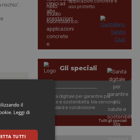
applicazioni concrete e
rischio”.
uso protetto
ze
Gli speciali
Sanità digitale per garantire più
salute e sostenibilità. Ma servono
ilizzando il
standard e condivisione
, il
cookie.
Leggi di
Tutti gli speciali
li studi
ETTA TUTTI