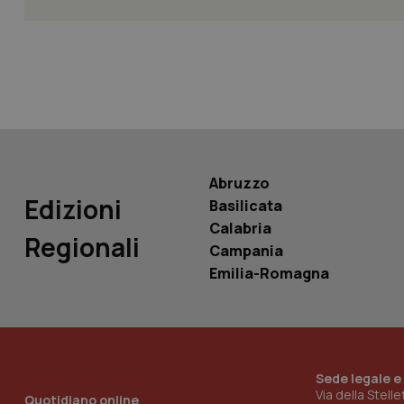
tracking-sites-ironf
tracking-enable
tracking-sites-ironf
session-id
_ga
Abruzzo
Edizioni
Basilicata
Calabria
Regionali
Campania
PHPSESSID
Emilia-Romagna
Sede legale e
_ga_KM60CM4NPH
Via della Stell
Quotidiano online