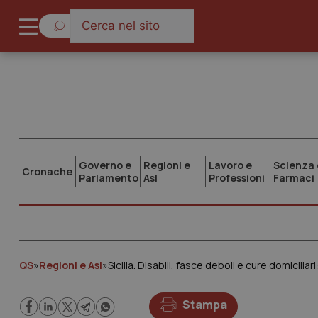
Governo e
Regioni e
Lavoro e
Scienza 
Cronache
Parlamento
Asl
Professioni
Farmaci
QS
»
Regioni e Asl
»
Sicilia. Disabili, fasce deboli e cure domicilia
Stampa