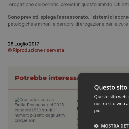
l’erogazione dei benefici previsti in questo ambito. Obiettiv
Sono previsti, spiega l’assessorato, “sistemi di accre
patologiche e minori, e percorsi di erogazione per le cure d
28 Luglio 2017
© Riproduzione riservata
Potrebbe interessarti in Regioni 
Questo sito 
Questo sito web ut
Cresce la ricerca i
nostro sito web ac
numero più alto de
più
Cresce il volume della ricer
condotti dalla rete regionale
MOSTRA DET