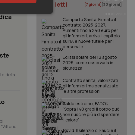
I più letti
[7 giorni]
[30 giorni]
keting
dica
Comparto Sanità. Firmato il
contratto 2025-2027.
Aumenti fino a 240 euro per
gli infermieri, arriva il capitolo
sull'IA e nuove tutele per il
personale
iste
Eclissi solare del 12 agosto
2026, come osservarla in
sicurezza
igazione sulle pagine
kie.
nte della
Contratto sanità, valorizzati
gli infermieri ma penalizzate
le altre professioni
er memorizzare le
utente per la loro
 dati sul consenso
to
Caldo estremo, FADOI:
itiche e
tendo che le loro
“Sopra i 40 gradi il corpo può
ssioni future.
non riuscire più a disperdere
il calore”
di
l servizio Cookie-
erenze di consenso
"Vittorio
sario che il banner
Covid. Il silenzio di Fauci e il
funzioni