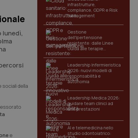
infrastrutture,
compliance, GDPR e Risk
management
gionale
 lunedì,
Gestione
dell'Ipertensione
Colma
resistente: dalle Linee
ena
Guida alle terapie
innovative
percorsi
Leadership Infermieristica
2026: nuovi modelli di
responsabilità e
autonomia
 sociali della
Leadership Medica 2026:
guidare team clinici ad
ssessorato
alte prestazioni
ta
AI e telemedicina nello
studio odontoiatrico:
ione
e