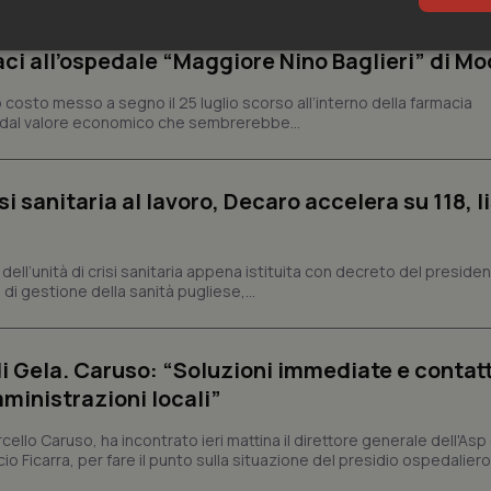
sari
Statistici
Mar
aci all’ospedale “Maggiore Nino Baglieri” di Mo
o costo messo a segno il 25 luglio scorso all’interno della farmacia
o dal valore economico che sembrerebbe...
si sanitaria al lavoro, Decaro accelera su 118, l
Necessari
Statistici
Marketing
tribuiscono a rendere fruibile il sito web abilitandone funzionalità di base quali la nav
protette del sito. Il sito web non è in grado di funzionare correttamente senza questi coo
a, dell’unità di crisi sanitaria appena istituita con decreto del preside
di gestione della sanità pugliese,...
Fornitore
/
Dominio
Scadenza
Descrizione
METADATA
5 mesi 4
Questo cookie viene utilizzato p
YouTube
settimane
scelte di consenso e privacy dell'
.youtube.com
interazione con il sito. Registra i
di Gela. Caruso: “Soluzioni immediate e contat
del visitatore riguardo a varie pol
impostazioni sulla privacy, garan
ministrazioni locali”
preferenze siano onorate nelle se
cello Caruso, ha incontrato ieri mattina il direttore generale dell'Asp 
nt
5 mesi 3
Questo cookie viene utilizzato da
CookieScript
settimane
Script.com per ricordare le pref
www.quotidianosanita.it
io Ficarra, per fare il punto sulla situazione del presidio ospedaliero 
sui cookie dei visitatori. È neces
dei cookie di Cookie-Script.com 