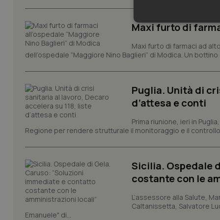
Neces
Maxi furto di farm
Maxi furto di farmaci ad alt
dell’ospedale “Maggiore Nino Baglieri” di Modica. Un bottin
Puglia. Unità di cri
d’attesa e conti
I cookie necessari con
e l'accesso alle aree 
Prima riunione, ieri in Pugli
Regione per rendere strutturale il monitoraggio e il controllo 
Nome
VISITOR_PRIVACY_
Sicilia. Ospedale 
costante con le am
L’assessore alla Salute, Mar
CookieScriptConse
Caltanissetta, Salvatore Luc
Emanuele" di...