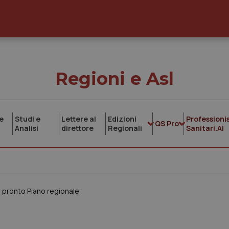
Regioni e Asl
e
Studi e
Lettere al
Edizioni
Professionis
QS Pro
Analisi
direttore
Regionali
Sanitari.AI
ri: pronto Piano regionale