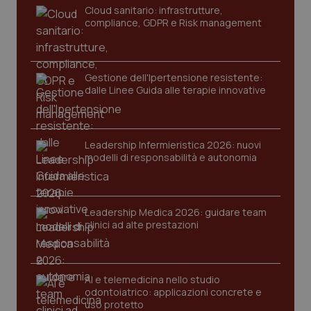
navigazione sulle pagine e l'accesso alle aree
Cloud sanitario: infrastrutture,
protette del sito. Il sito web non è in grado di
compliance, GDPR e Risk management
funzionare correttamente senza questi cookie.
Nome
Fornitore
/
Dominio
Scaden
VISITOR_PRIVACY_METADATA
5 mesi
YouTube
Gestione dell'Ipertensione resistente:
settim
.youtube.com
dalle Linee Guida alle terapie innovative
Leadership Infermieristica 2026: nuovi
modelli di responsabilità e autonomia
Leadership Medica 2026: guidare team
clinici ad alte prestazioni
AI e telemedicina nello studio
odontoiatrico: applicazioni concrete e
CookieScriptConsent
5 mesi
CookieScript
uso protetto
settim
www.quotidianosanita.it