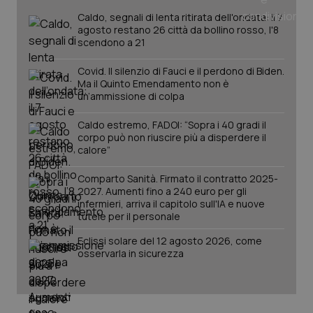
_ga
1 anno
Google LLC
Caldo, segnali di lenta ritirata dell'ondata: il 7
mes
.quotidianosanita.it
agosto restano 26 città da bollino rosso, l'8
scendono a 21
Covid. Il silenzio di Fauci e il perdono di Biden.
Ma il Quinto Emendamento non è
un’ammissione di colpa
Caldo estremo, FADOI: “Sopra i 40 gradi il
corpo può non riuscire più a disperdere il
calore”
Comparto Sanità. Firmato il contratto 2025-
2027. Aumenti fino a 240 euro per gli
infermieri, arriva il capitolo sull'IA e nuove
tutele per il personale
Eclissi solare del 12 agosto 2026, come
osservarla in sicurezza