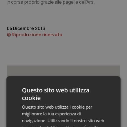
Valle D’Aosta
Oncodermatologia
in corsa proprio grazie alle pagelle dell’Ars.
Veneto
Oncoematologia
05 Dicembre 2013
Oncologia & Nutrizione
© Riproduzione riservata
Psoriasi & pelle
Quotidiano Cardiologia
Quotidiano Chirurgia
Potrebbe interessarti in
Quotidiano Oncologia
Questo sito web utilizza
Regioni e Asl
cookie
Quotidiano Pediatria
Questo sito web utilizza i cookie per
Cresce la ricerca in Emilia-Romagna:
nel 2025 condotti 1.530 studi, il
migliorare la tua esperienza di
numero più alto degli ultimi cinque
Rene & patologie urogenitali
navigazione. Utilizzando il nostro sito web
anni