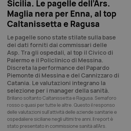
Sicilia. Le pagelle dell’Ars.
Maglia nera per Enna, al top
Scienza e Farmaci
Caltanissetta e Ragusa
Studi e Analisi
Le pagelle sono state stilate sulla base
Lettere al direttore
dei dati forniti dai commissari delle
Asp. Tra gli ospedali, al top il Civico di
Edizioni Regionali
Palermo e il Policlinico di Messina.
Discreta la performance del Papardo
QS Pro
Piemonte di Messina e del Cannizzaro di
Catania. Le valutazioni integrano la
Professionisti Sanitari.AI
selezione per i manager della sanità.
Brillano soltanto Caltanissetta e Ragusa. Semaforo
Abruzzo
QS Pro Gold
rosso o quasi per tutte le altre. Questo il responso
delle valutazioni sull’attività delle aziende sanitarie e
QS Club
Newsletter
ospedaliere siciliane negli ultimi tre anni. Il report è
Basilicata
Artrite & artrosi
stato presentato in commissione sanità all’Ars.