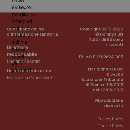
PHPSESSID
Sessio
PHP.net
www.quotidianosanita.it
Quotidiano online
Copyright 2013-2026
d'informazione sanitaria
© Homnya Srl
Tutti i diritti sono
riservati
Direttore
responsabile
P.I. e C.F. 13026241003
Luciano Fassari
Iscrizione al ROC
Direttore editoriale
n.34308
Francesco Maria Avitto
Iscrizione Tribunale
di Roma n.115/2013
del 22/05/2013
Riproduzione
riservata
Privacy Policy
_ga_KM60CM4NPH
.quotidianosanita.it
1 anno
Cookie Policy
mes