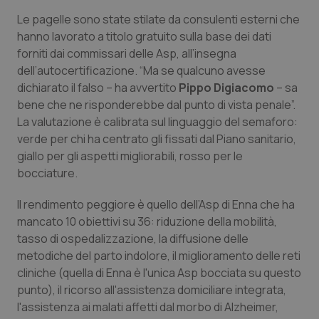
Calabria
Asma & BPCO
Le pagelle sono state stilate da consulenti esterni che
hanno lavorato a titolo gratuito sulla base dei dati
Campania
Car-T
forniti dai commissari delle Asp, all’insegna
dell’autocertificazione. “Ma se qualcuno avesse
Emilia-Romagna
Colesterolo & coronaropatie
dichiarato il falso – ha avvertito
Pippo Digiacomo
– sa
bene che ne risponderebbe dal punto di vista penale”.
Friuli Venezia Giulia
Dermatite Atopica
La valutazione è calibrata sul linguaggio del semaforo:
verde per chi ha centrato gli fissati dal Piano sanitario,
giallo per gli aspetti migliorabili, rosso per le
Lazio
Diabete & glucometri
bocciature.
Liguria
Disturbi dell’umore
Il rendimento peggiore è quello dell’Asp di Enna che ha
mancato 10 obiettivi su 36: riduzione della mobilità,
Lombardia
Dolore
tasso di ospedalizzazione, la diffusione delle
metodiche del parto indolore, il miglioramento delle reti
Marche
Donna & Salute
cliniche (quella di Enna è l'unica Asp bocciata su questo
punto), il ricorso all'assistenza domiciliare integrata,
Molise
Epatiti
l'assistenza ai malati affetti dal morbo di Alzheimer,