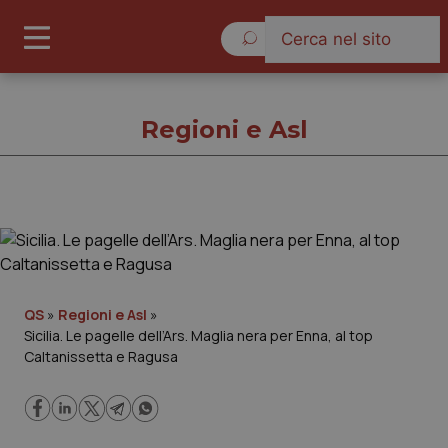
Venerdì 7 Agosto 2026
Regioni e Asl
Regioni e Asl
Cronache
QS
»
Regioni e Asl
»
Sicilia. Le pagelle dell’Ars. Maglia nera per Enna, al top
Governo e Parlamento
Caltanissetta e Ragusa
Regioni e Asl
Lavoro e Professioni