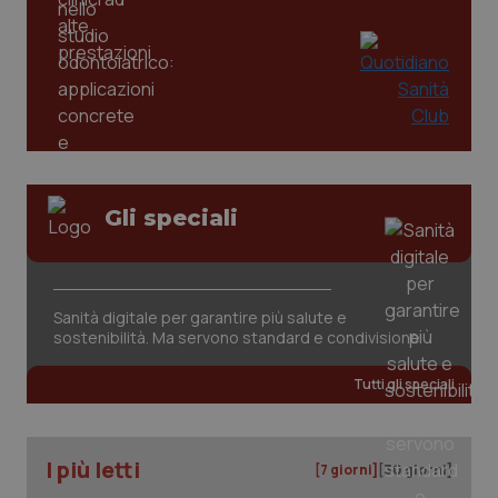
Gli speciali
tracking-sites-ironfish-
www.quotidianosanita.it
4
tracking-enable
settim
2 gior
Sanità digitale per garantire più salute e
sostenibilità. Ma servono standard e condivisione
tracking-sites-ironfish-
www.quotidianosanita.it
4
Tutti gli speciali
session-id
settim
2 gior
I più letti
[7 giorni]
[30 giorni]