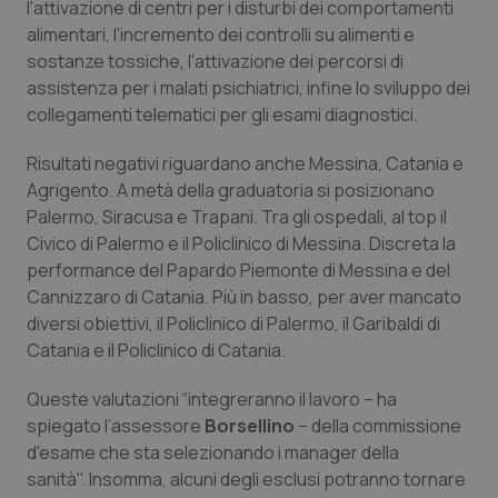
l'attivazione di centri per i disturbi dei comportamenti
alimentari, l'incremento dei controlli su alimenti e
Piemonte
HIV
sostanze tossiche, l'attivazione dei percorsi di
assistenza per i malati psichiatrici, infine lo sviluppo dei
Provincia Autonoma di Bolzano
Infezioni & Febbre
collegamenti telematici per gli esami diagnostici.
Provincia Autonoma di Trento
Ipertensione & Scompenso
Risultati negativi riguardano anche Messina, Catania e
Agrigento. A metà della graduatoria si posizionano
Puglia
Malattie rare
Palermo, Siracusa e Trapani. Tra gli ospedali, al top il
Civico di Palermo e il Policlinico di Messina. Discreta la
Sardegna
Malattia di Crohn & Rettocolite Ulcerosa
performance del Papardo Piemonte di Messina e del
Cannizzaro di Catania. Più in basso, per aver mancato
diversi obiettivi, il Policlinico di Palermo, il Garibaldi di
Sicilia
Neuroscienze & patologie neurodegenerative
Catania e il Policlinico di Catania.
Toscana
Obesità
Queste valutazioni “integreranno il lavoro – ha
spiegato l’assessore
Borsellino
– della commissione
Umbria
Oftalmologia
d'esame che sta selezionando i manager della
sanità". Insomma, alcuni degli esclusi potranno tornare